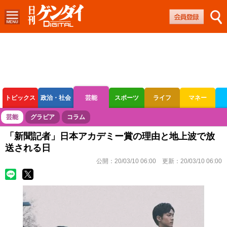
トピックス
政治・社会
芸能
スポーツ
ライフ
マネー
ボートレース
競輪
オートレース
芸能
グラビア
コラム
「新聞記者」日本アカデミー賞の理由と地上波で放
送される日
公開：
20/03/10 06:00
更新：
20/03/10 06:00