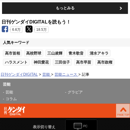
もっとみる
日刊ゲンダイDIGITALを読もう！
6.6万
18.5万
人気キーワード
高市首相
高校野球
三山凌輝
青木歌音
清水アキラ
ハラスメント
神田愛花
三田佳子
高市早苗
高市政権
日刊ゲンダイDIGITAL
芸能
芸能ニュース
記事
芸能
芸能
グラビア
コラム
表示切り替え