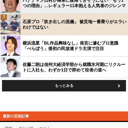
バナナマン日村が簡単に復帰できそうにない「もう1
つの理由」…レギュラー11本抱える人気者のジレンマ
3
石原プロ「炊き出しの流儀」 被災地一番乗りがエラい
わけではない
4
横浜流星「BL作品興味なし」発言に滲むプロ意識
「べらぼう」後初の民放連ドラ主演で注目
5
佐藤二朗は信州大経済学部から就職氷河期にリクルー
トに入社も、わずか1日で辞めて役者の道へ
もっとみる
最新の芸能記事