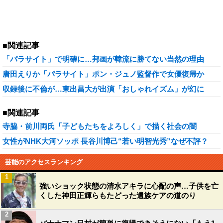
■関連記事
「パラサイト」で明確に…邦画が韓流に勝てない当然の理由
唐田えりか「パラサイト」ポン・ジュノ監督作で女優復帰か
収録後に不倫が…東出昌大が出演「おしゃれイズム」が幻に
■関連記事
寺脇・前川両氏「子どもたちをよろしく」で描く社会の闇
女性がNHK大河ソッポ 長谷川博己“若い明智光秀”なぜ不評？
芸能のアクセスランキング
1
強いショック状態の清水アキラに心配の声…子供を亡
くした神田正輝らもたどった遺族ケアの道のり
2