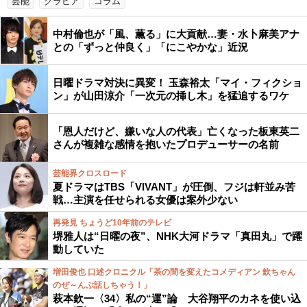
芸能
グラビア
コラム
中村倫也が「風、薫る」に大貢献…妻・水卜麻美アナ
との「ずっと仲良く」「にこやかな」近況
日曜ドラマ対決に異変！ 玉森裕太「マイ・フィクショ
ン」が山田涼介「一次元の挿し木」を猛追するワケ
「恩人だけど、嫌いな人の代表」亡くなった板東英二
さんが複雑な感情を抱いたプロデューサーの名前
芸能界クロスロード
夏ドラマはTBS「VIVANT」が圧倒、フジは軒並み苦
戦…主演を任せられる女優は案外少ない
再発見 ちょうど10年前のテレビ
堺雅人は“日曜の夜”、NHK大河ドラマ「真田丸」で躍
動していた
増田俊也 口述クロニクル「茶の間を変えたコメディアン 欽ちゃん
のぜ～んぶ話しちゃう！」
萩本欽一〈34〉私の“運”論 大谷翔平のカネを使い込