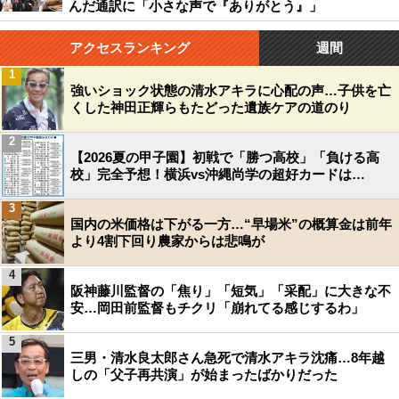
んだ通訳に「小さな声で『ありがとう』」
アクセスランキング
週間
1
強いショック状態の清水アキラに心配の声…子供を亡
くした神田正輝らもたどった遺族ケアの道のり
2
【2026夏の甲子園】初戦で「勝つ高校」「負ける高
校」完全予想！横浜vs沖縄尚学の超好カードは…
3
国内の米価格は下がる一方…“早場米”の概算金は前年
より4割下回り農家からは悲鳴が
4
阪神藤川監督の「焦り」「短気」「采配」に大きな不
安…岡田前監督もチクリ「崩れてる感じするわ」
5
三男・清水良太郎さん急死で清水アキラ沈痛…8年越
しの「父子再共演」が始まったばかりだった