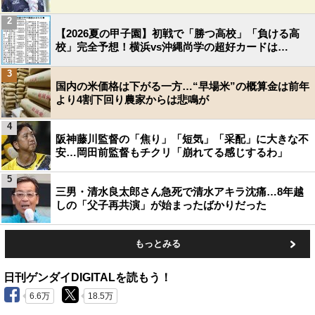
2
【2026夏の甲子園】初戦で「勝つ高校」「負ける高
校」完全予想！横浜vs沖縄尚学の超好カードは…
3
国内の米価格は下がる一方…“早場米”の概算金は前年
より4割下回り農家からは悲鳴が
4
阪神藤川監督の「焦り」「短気」「采配」に大きな不
安…岡田前監督もチクリ「崩れてる感じするわ」
5
三男・清水良太郎さん急死で清水アキラ沈痛…8年越
しの「父子再共演」が始まったばかりだった
もっとみる
日刊ゲンダイDIGITALを読もう！
6.6万
18.5万