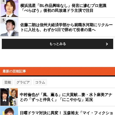
4
横浜流星「BL作品興味なし」発言に滲むプロ意識
「べらぼう」後初の民放連ドラ主演で注目
5
佐藤二朗は信州大経済学部から就職氷河期にリクルー
トに入社も、わずか1日で辞めて役者の道へ
もっとみる
最新の芸能記事
芸能
グラビア
コラム
中村倫也が「風、薫る」に大貢献…妻・水卜麻美アナ
との「ずっと仲良く」「にこやかな」近況
日曜ドラマ対決に異変！ 玉森裕太「マイ・フィクショ