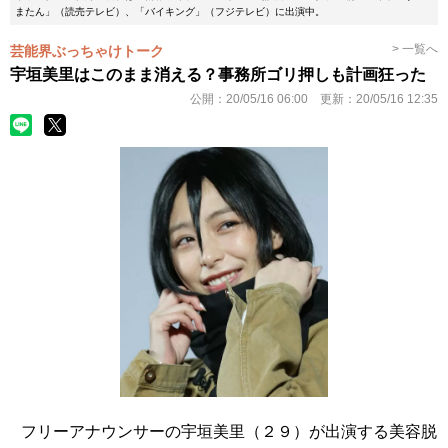
またん」（読売テレビ）、「バイキング」（フジテレビ）に出演中。
> 一覧へ
芸能界ぶっちゃけトーク
宇垣美里はこのまま消える？事務所ゴリ押しも計画狂った
公開：
20/05/16 06:00
更新：
20/05/16 12:35
フリーアナウンサーの宇垣美里（２９）が出演する美容脱