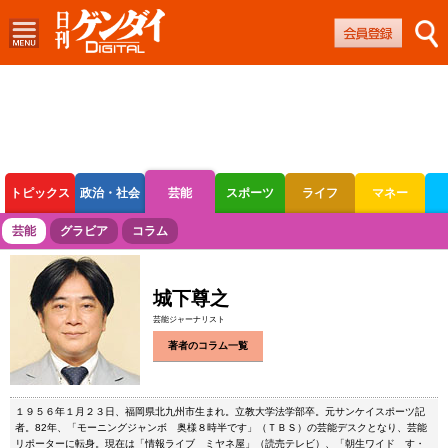
トピックス
政治・社会
芸能
スポーツ
ライフ
マネー
ボートレース
競輪
オートレース
芸能
グラビア
コラム
城下尊之
芸能ジャーナリスト
著者のコラム一覧
１９５６年１月２３日、福岡県北九州市生まれ。立教大学法学部卒。元サンケイスポーツ記
者。82年、「モーニングジャンボ 奥様８時半です」（ＴＢＳ）の芸能デスクとなり、芸能
リポーターに転身。現在は「情報ライブ ミヤネ屋」（読売テレビ）、「朝生ワイド す・