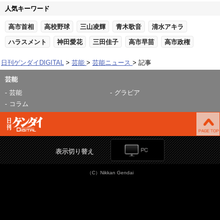
人気キーワード
高市首相
高校野球
三山凌輝
青木歌音
清水アキラ
ハラスメント
神田愛花
三田佳子
高市早苗
高市政権
日刊ゲンダイDIGITAL
芸能
芸能ニュース
記事
芸能
芸能
グラビア
コラム
表示切り替え
（C）Nikkan Gendai