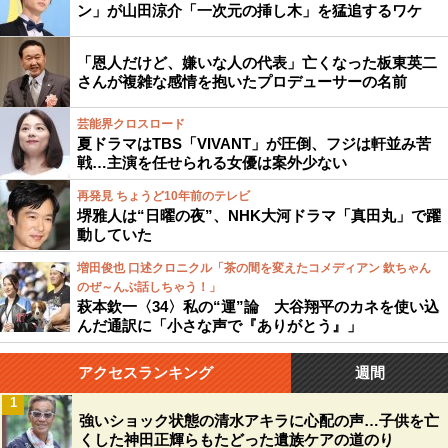
ン」が山田涼介「一次元の挿し木」を猛追するワケ
「恩人だけど、嫌いな人の代表」亡くなった板東英二
さんが複雑な感情を抱いたプロデューサーの名前
芸能界クロスロード
夏ドラマはTBS「VIVANT」が圧倒、フジは軒並み苦
戦…主演を任せられる女優は案外少ない
再発見 ちょうど10年前のテレビ
堺雅人は“日曜の夜”、NHK大河ドラマ「真田丸」で躍
動していた
増田俊也 口述クロニクル「茶の間を変えたコメディアン 欽ちゃん
のぜ～んぶ話しちゃう！」
萩本欽一〈34〉私の“運”論 大谷翔平のカネを使い込
んだ通訳に「小さな声で『ありがとう』」
アクセスランキング
週間
1
強いショック状態の清水アキラに心配の声…子供を亡
くした神田正輝らもたどった遺族ケアの道のり