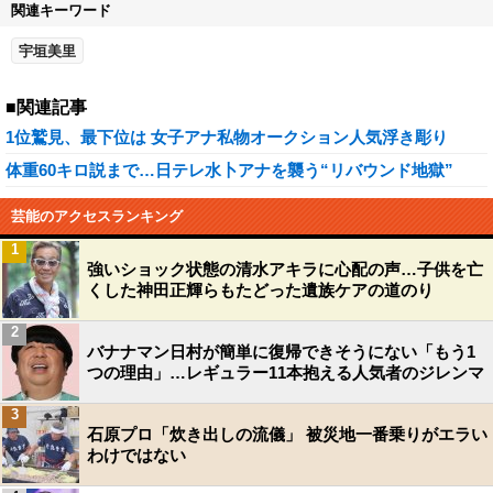
関連キーワード
宇垣美里
■関連記事
1位鷲見、最下位は 女子アナ私物オークション人気浮き彫り
体重60キロ説まで…日テレ水卜アナを襲う“リバウンド地獄”
芸能のアクセスランキング
1
強いショック状態の清水アキラに心配の声…子供を亡
くした神田正輝らもたどった遺族ケアの道のり
2
バナナマン日村が簡単に復帰できそうにない「もう1
つの理由」…レギュラー11本抱える人気者のジレンマ
3
石原プロ「炊き出しの流儀」 被災地一番乗りがエラい
わけではない