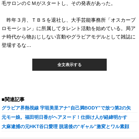
毛サロンのＣＭがスタートし、その発表があった。
昨年３月、ＴＢＳを退社し、大手芸能事務所「オスカープ
ロモーション」に所属してタレント活動を始めている。局ア
ナ時代から物おじしない言動やグラビアモデルとして雑誌に
登場するな…
全文表示する
■関連記事
グラビア界熱視線 宇垣美里アナ“自己満BODY”で放つ第2の矢
元モー娘。福田明日香がヘアヌード！仕掛け人が経緯明かす
大麻逮捕の元HKT谷口愛理 脱退後の“ギャル”激変とワル素顔