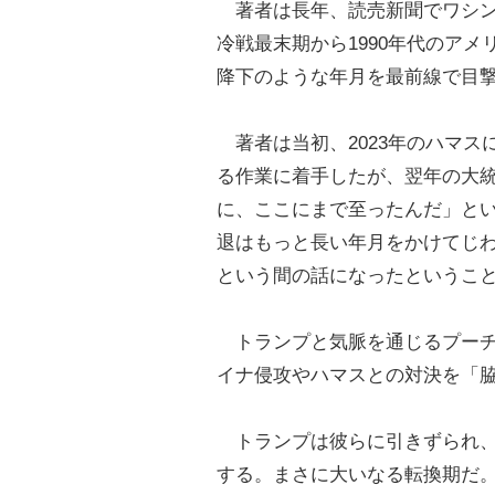
著者は長年、読売新聞でワシン
冷戦最末期から1990年代のアメ
降下のような年月を最前線で目
著者は当初、2023年のハマス
る作業に着手したが、翌年の大
に、ここにまで至ったんだ」と
退はもっと長い年月をかけてじ
という間の話になったというこ
トランプと気脈を通じるプーチ
イナ侵攻やハマスとの対決を「
トランプは彼らに引きずられ、
する。まさに大いなる転換期だ。