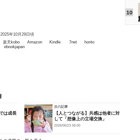
10
！
025年10月29日頃
楽天kobo
Amazon
Kindle
7net
honto
ebookjapan
層
次の記事
では成長
【人とつながる】共感は他者に対
して「想像上の立場交換」
2026/06/23 06:00