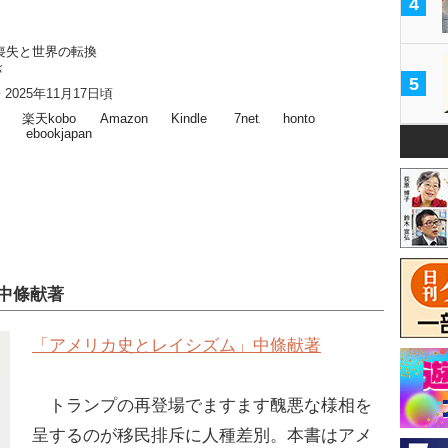
4
喪失と世界の転換
バ
5
2025年11月17日頃
楽天kobo
Amazon
Kindle
7net
honto
ebookjapan
中條献著
「アメリカ史とレイシズム」中條献著
トランプの再登場でますます醜悪な様相を
呈するのが移民排斥に人種差別。本書はアメ