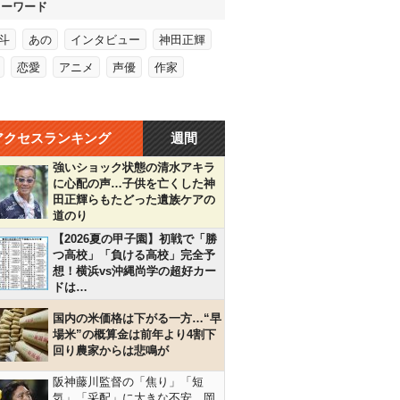
キーワード
斗
あの
インタビュー
神田正輝
恋愛
アニメ
声優
作家
アクセスランキング
週間
強いショック状態の清水アキラ
に心配の声…子供を亡くした神
田正輝らもたどった遺族ケアの
道のり
【2026夏の甲子園】初戦で「勝
つ高校」「負ける高校」完全予
想！横浜vs沖縄尚学の超好カー
ドは…
国内の米価格は下がる一方…“早
場米”の概算金は前年より4割下
回り農家からは悲鳴が
阪神藤川監督の「焦り」「短
気」「采配」に大きな不安…岡