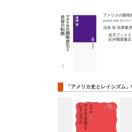
アメリカの覇権
posted with
ヨメレ
浅海 保 筑摩書房 
楽天ブックス
紀伊國屋書店
「アメリカ史とレイシズム」