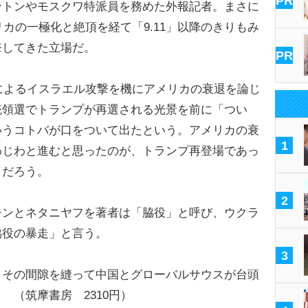
PR
トンやモスクワ特派員を務めた外報記者。まさに
リカの一極化と絶頂を経て「9.11」以降のきりもみ
撃してきた立場だ。
PR
によるイスラエル攻撃を機にアメリカの衰退を論じ
統領選でトランプが再選される光景を前に「つい
いうコトバが口をついて出たという。アメリカの衰
1
わじわと進むと思ったのが、トランプ再登場であっ
とだろう。
2
ンとネタニヤフを著者は「脇役」と呼び、ウクラ
脇役の暴走」と言う。
3
その間隙を縫って中国とグローバルサウスが台頭
 （筑摩書房 2310円）