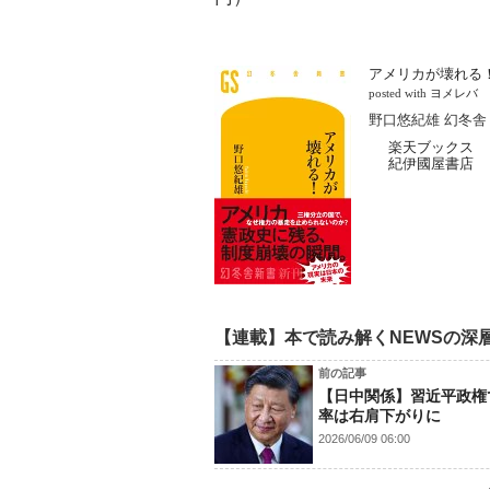
アメリカが壊れる
posted with
ヨメレバ
野口悠紀雄 幻冬舎 2
楽天ブックス
紀伊國屋書店
【連載】本で読み解くNEWSの深
前の記事
【日中関係】習近平政権
率は右肩下がりに
2026/06/09 06:00