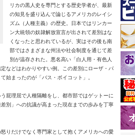
リカの黒人史を専門とする歴史学者が、最新
の知見を盛り込んで論じるアメリカのレイシ
ズム（人種主義）の歴史。日本ではリンカー
ン大統領の奴隷解放宣言が出されて差別はな
くなったと思われているが、実はその後も南
部ではさまざまな州法や社会制度を通じて差
別が温存された。悪名高い「白人用・有色人
指定などはわかりやすい例。この差別にローザ・パ
して始まったのが「バス・ボイコット」。
う屁理屈で人種隔離をし、都市部ではゲットーに
種差別」への抗議が高まった現在までの歩みを丁寧
怒りだけでなく専門家として抱くアメリカへの愛