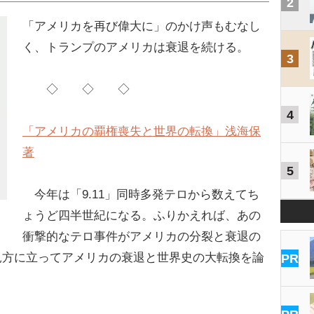
2
「アメリカを再び偉大に」のかけ声もむなし
く、トランプのアメリカは衰退を続ける。
3
◇ ◇ ◇
4
「アメリカの覇権喪失と世界の転換」浅海保
著
5
今年は「9.11」同時多発テロから数えてち
ょうど四半世紀になる。ふりかえれば、あの
衝撃的なテロ事件がアメリカの分裂と衰退の
見方に立ってアメリカの衰退と世界史の大転換を論
PR