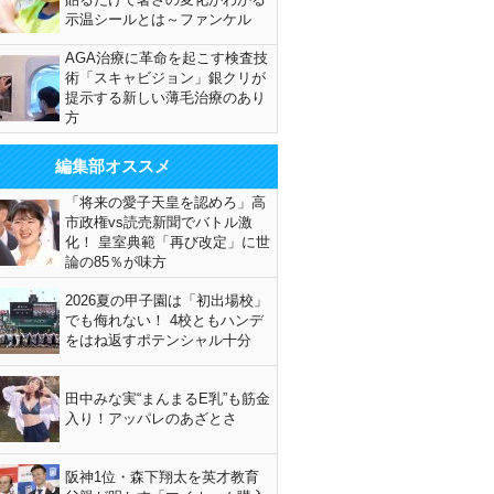
示温シールとは～ファンケル
AGA治療に革命を起こす検査技
術「スキャビジョン」銀クリが
提示する新しい薄毛治療のあり
方
編集部オススメ
「将来の愛子天皇を認めろ」高
市政権vs読売新聞でバトル激
化！ 皇室典範「再び改定」に世
論の85％が味方
2026夏の甲子園は「初出場校」
でも侮れない！ 4校ともハンデ
をはね返すポテンシャル十分
田中みな実“まんまるE乳”も筋金
入り！アッパレのあざとさ
阪神1位・森下翔太を英才教育