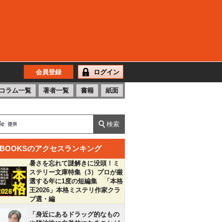
会員登録
ログイン
コラム一覧
著者一覧
書籍
紙面
BOOKSのアクセスランキング
暑さを忘れて謎解きに没頭！ミ
ステリー文庫特集（3）プロが厳
選する年に1度の短編集 「本格
王2026」本格ミステリ作家クラ
ブ選・編
「身近にあるドラッグ的なもの