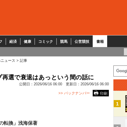
フ
経済
健康
コミック
競馬
公営競技
書籍
Sニュース
記事
プ再選で衰退はあっという間の話に
公開日：
2026/06/16 06:00
更新日：
2026/06/16 06:00
>> バックナンバー
印刷
1
の転換」浅海保著