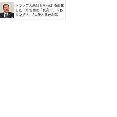
トランプ大統領もそっぽ 表面化
した日米包囲網「反高市」うね
り急拡大…2大後ろ盾が剥落