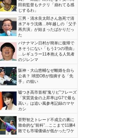
田前監督もチクリ「崩れてる感
じするわ」
三男・清水良太郎さん急死で清
水アキラ沈痛…8年越しの「父子
再共演」が始まったばかりだっ
た
バナナマン日村が簡単に復帰で
きそうにない「もう1つの理由」
…レギュラー11本抱える人気者
のジレンマ
阪神・大山悠輔なぜ離婚を自ら
公表？ 球団OBが指摘する「先
手」の狙い
嘘つき高市首相“鬼リピ”フレーズ
「実質賃金の上昇率はG7で最も
高い」は追い風参考記録のマヤ
カシ
菅野智之トレード不成立の裏に
致命的な“前科”…ここまで11勝4
敗でも市場価値が低かったワケ