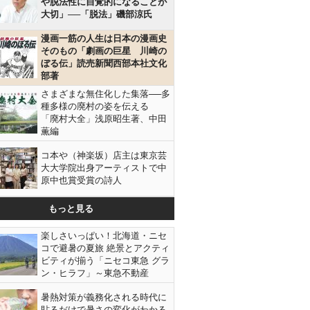
や脱法性に自覚的になることが
大切」──「脱法」磯部涼氏
漫画一筋の人生は日本の漫画史
そのもの「劇画の巨星 川崎の
ぼる伝」読売新聞西部本社文化
部著
さまざまな無住化した集落──多
種多様の廃村の姿を伝える
「廃村大全」浅原昭生著、中田
薫編
コ本や（神楽坂）店主は東京芸
大大学院出身アーティストで中
原中也賞受賞の詩人
もっと見る
楽しさいっぱい！北海道・ニセ
コで避暑の夏旅 絶景とアクティ
ビティが揃う「ニセコ東急 グラ
ン・ヒラフ」～東急不動産
暑熱対策が義務化される時代に
貼るだけで暑さの変化がわかる