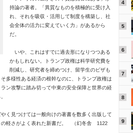
4
持論の著者。「異質なものを積極的に受け入
れ、それを吸収・活用して制度を構築し、社
会全体の活力に変えていく力」があるから
5
だ。
6
いや、これはすでに過去形になりつつある
かもしれない。トランプ政権は科学研究費を
削減し、研究者を締めつけ、留学生のビザも
7
こそ多様性ある経済の根幹なのに、トランプ政権は
イラン攻撃に踏み切って中東の安全保障と世界の経
る。
8
やく見つけては一般向けの著書を数多く出版して
9
の軽さがよく表れた新書だ。 （幻冬舎 1122