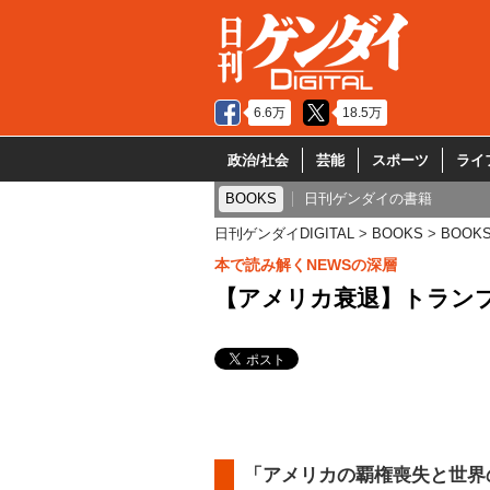
6.6万
18.5万
政治/社会
芸能
スポーツ
ライ
BOOKS
日刊ゲンダイの書籍
日刊ゲンダイDIGITAL
BOOKS
BOOK
本で読み解くNEWSの深層
【アメリカ衰退】トラン
「アメリカの覇権喪失と世界