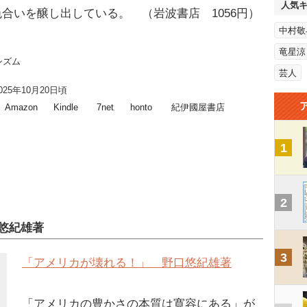
人気
合いを醸し出している。 （岩波書店 1056円）
中村敬
竜星涼
シズム
芸人
025年10月20日頃
Amazon
Kindle
7net
honto
紀伊國屋書店
1
2
悠紀雄著
3
「アメリカが壊れる！」 野口悠紀雄著
「アメリカの豊かさの本質は寛容にある」が