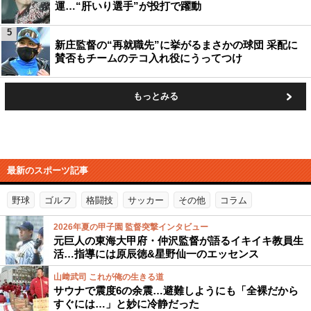
運…“肝いり選手”が投打で躍動
5
新庄監督の“再就職先”に挙がるまさかの球団 采配に
賛否もチームのテコ入れ役にうってつけ
もっとみる
最新のスポーツ記事
野球
ゴルフ
格闘技
サッカー
その他
コラム
2026年夏の甲子園 監督突撃インタビュー
元巨人の東海大甲府・仲沢監督が語るイキイキ教員生
活…指導には原辰徳&星野仙一のエッセンス
山﨑武司 これが俺の生きる道
サウナで震度6の余震…避難しようにも「全裸だから
すぐには…」と妙に冷静だった