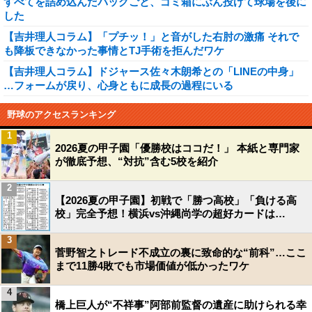
すべてを詰め込んだバッグごと、ゴミ箱にぶん投げて球場を後に
した
【吉井理人コラム】「プチッ！」と音がした右肘の激痛 それで
も降板できなかった事情とTJ手術を拒んだワケ
【吉井理人コラム】ドジャース佐々木朗希との「LINEの中身」
…フォームが戻り、心身ともに成長の過程にいる
野球のアクセスランキング
1
2026夏の甲子園「優勝校はココだ！」 本紙と専門家
が徹底予想、“対抗”含む5校を紹介
2
【2026夏の甲子園】初戦で「勝つ高校」「負ける高
校」完全予想！横浜vs沖縄尚学の超好カードは…
3
菅野智之トレード不成立の裏に致命的な“前科”…ここ
まで11勝4敗でも市場価値が低かったワケ
4
橋上巨人が“不祥事”阿部前監督の遺産に助けられる幸