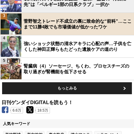
先”は「ベルギー1部の日系クラブ」一択か
3
菅野智之トレード不成立の裏に致命的な“前科”…ここ
まで11勝4敗でも市場価値が低かったワケ
4
強いショック状態の清水アキラに心配の声…子供を亡
くした神田正輝らもたどった遺族ケアの道のり
5
腎臓病（4）ソーセージ、ちくわ、プロセスチーズの
取り過ぎが腎機能を低下させる
もっとみる
日刊ゲンダイDIGITALを読もう！
6.6万
18.5万
人気キーワード