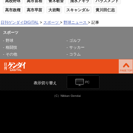
高校野球
高市首相
青木歌音
清水アキラ
ハラスメント
高市政権
高市早苗
大岩剛
スキャンダル
黄川田仁志
日刊ゲンダイDIGITAL
スポーツ
野球ニュース
記事
スポーツ
野球
ゴルフ
格闘技
サッカー
その他
コラム
表示切り替え
（C）Nikkan Gendai