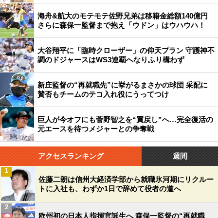
海舟&航大のモテモテ佐野兄弟は移籍金総額140億円
さらに森保一監督まで抱え「ウドン」はウハウハ！
大谷翔平に「臨時クローザー」の仰天プラン 守護神不
調のドジャースはWS3連覇へなりふり構わず
新庄監督の“再就職先”に挙がるまさかの球団 采配に
賛否もチームのテコ入れ役にうってつけ
巨人が今オフにも菅野智之を“買戻し”へ…完全復活の
元エースを待つメジャーとの争奪戦
アクセスランキング
週間
1
佐藤二朗は信州大経済学部から就職氷河期にリクルー
トに入社も、わずか1日で辞めて役者の道へ
2
欧州初の日本人指揮官誕生へ 森保一監督の“再就職