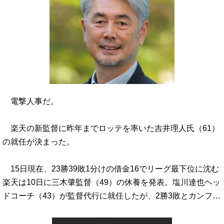
電撃人事だ。
楽天の新監督に昨年までロッテを率いた吉井理人氏（61）
の就任が決まった。
15日現在、23勝39敗1分けの借金16でリーグ最下位に沈む
楽天は10日に三木肇監督（49）の休養を発表。塩川達也ヘッ
ドコーチ（43）が監督代行に就任したが、2勝3敗とカンフ…