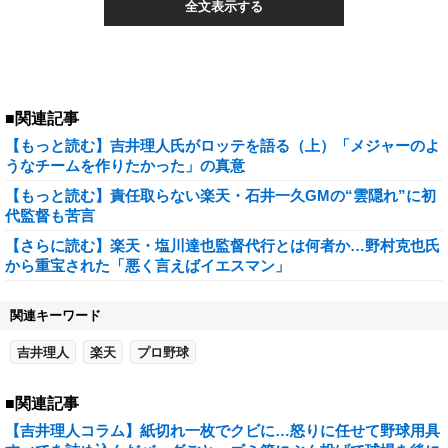
全文表示する
■関連記事
【もっと読む】吉井理人氏がロッテを語る（上）「メジャーのよ
うなチームを作りたかった」の真意
【もっと読む】責任取らない楽天・石井一久GMの“雲隠れ”に初
代監督も苦言
【さらに読む】楽天・塩川達也監督代行とは何者か…野村克也氏
から重宝された「悪く言えばイエスマン」
関連キーワード
吉井理人
楽天
プロ野球
■関連記事
【吉井理人コラム】紙切れ一枚でクビに…怒りに任せて野球用具