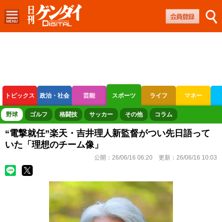
トピックス
政治・社会
芸能
スポーツ
ライフ
マネー
ボートレース
競輪
オートレース
野球
ゴルフ
格闘技
サッカー
その他
コラム
“電撃就任”楽天・吉井理人新監督がつい先日語って
いた「理想のチーム像」
公開：
26/06/16 06:20
更新：
26/06/16 10:03