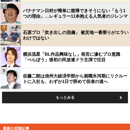
2
バナナマン日村が簡単に復帰できそうにない「もう1
つの理由」…レギュラー11本抱える人気者のジレンマ
3
石原プロ「炊き出しの流儀」 被災地一番乗りがエラい
わけではない
4
横浜流星「BL作品興味なし」発言に滲むプロ意識
「べらぼう」後初の民放連ドラ主演で注目
5
佐藤二朗は信州大経済学部から就職氷河期にリクルー
トに入社も、わずか1日で辞めて役者の道へ
もっとみる
最新の芸能記事