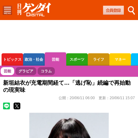
トピックス
政治・社会
芸能
スポーツ
ライフ
マネー
ボートレース
競輪
オートレース
芸能
グラビア
コラム
新垣結衣が充電期間経て…「逃げ恥」続編で再始動
の現実味
公開：
20/06/11 06:00
更新：
20/06/11 15:07