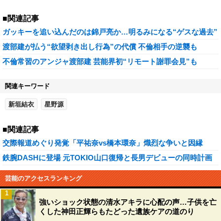
■関連記事
ガッキーを追い込んだのは錦戸亮か…明るみになる“ゲスな過去”
渡部建が払う“欲望剥き出し行為”の代償 不倫相手の逆襲も
不倫常習のアンジャ渡部建 芸能界初“リモート謝罪会見”も
関連キーワード
新垣結衣
星野源
■関連記事
交際報道めぐり発覚「平祐奈vs橋本環奈」熾烈な争いと因縁
鉄腕DASHに登場 元TOKIO山口復帰と長男デビューの同時計画
芸能のアクセスランキング
1
強いショック状態の清水アキラに心配の声…子供を亡
くした神田正輝らもたどった遺族ケアの道のり