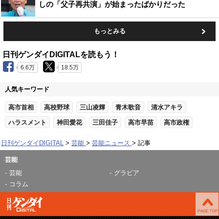
しの「父子再共演」が始まったばかりだった
もっとみる
日刊ゲンダイDIGITALを読もう！
6.6万
18.5万
人気キーワード
高市首相
高校野球
三山凌輝
青木歌音
清水アキラ
ハラスメント
神田愛花
三田佳子
高市早苗
高市政権
日刊ゲンダイDIGITAL
芸能
芸能ニュース
記事
芸能
芸能
グラビア
コラム