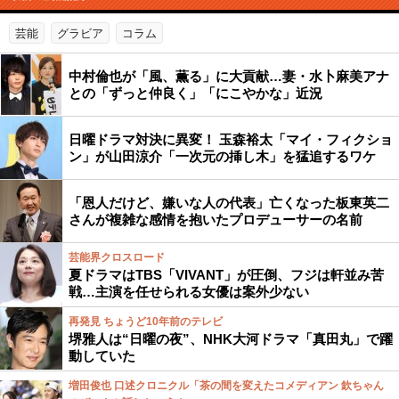
芸能
グラビア
コラム
中村倫也が「風、薫る」に大貢献…妻・水卜麻美アナ
との「ずっと仲良く」「にこやかな」近況
日曜ドラマ対決に異変！ 玉森裕太「マイ・フィクショ
ン」が山田涼介「一次元の挿し木」を猛追するワケ
「恩人だけど、嫌いな人の代表」亡くなった板東英二
さんが複雑な感情を抱いたプロデューサーの名前
芸能界クロスロード
夏ドラマはTBS「VIVANT」が圧倒、フジは軒並み苦
戦…主演を任せられる女優は案外少ない
再発見 ちょうど10年前のテレビ
堺雅人は“日曜の夜”、NHK大河ドラマ「真田丸」で躍
動していた
増田俊也 口述クロニクル「茶の間を変えたコメディアン 欽ちゃん