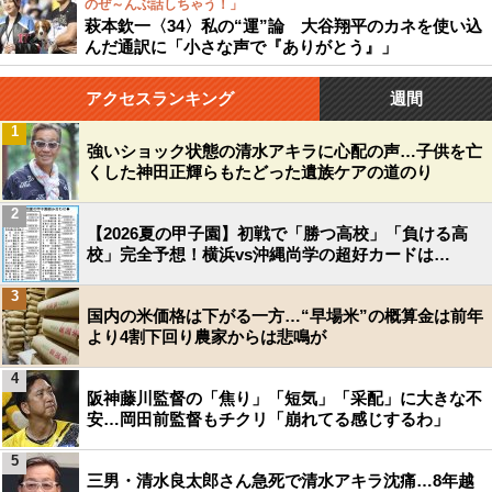
のぜ～んぶ話しちゃう！」
萩本欽一〈34〉私の“運”論 大谷翔平のカネを使い込
んだ通訳に「小さな声で『ありがとう』」
アクセスランキング
週間
1
強いショック状態の清水アキラに心配の声…子供を亡
くした神田正輝らもたどった遺族ケアの道のり
2
【2026夏の甲子園】初戦で「勝つ高校」「負ける高
校」完全予想！横浜vs沖縄尚学の超好カードは…
3
国内の米価格は下がる一方…“早場米”の概算金は前年
より4割下回り農家からは悲鳴が
4
阪神藤川監督の「焦り」「短気」「采配」に大きな不
安…岡田前監督もチクリ「崩れてる感じするわ」
5
三男・清水良太郎さん急死で清水アキラ沈痛…8年越