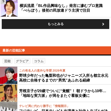
5
横浜流星「BL作品興味なし」発言に滲むプロ意識
「べらぼう」後初の民放連ドラ主演で注目
もっとみる
最新の芸能記事
芸能
グラビア
コラム
この有名人の意外な学歴 2026年夏
野球少年だった亀梨和也がジャニーズ入所も都立水元
高校に合格するまでの“男気”あふれる経緯
芳根京子が29歳でついに“覚醒”！ 朝ドラから10年…
「地味な実力派」が局をまたぐ看板女優に
テレビ局に代わり勝手に「情報開示」
フジテレビ、日本テレビも出演者と社内トラブルがあ