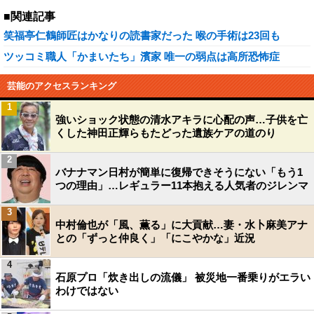
■関連記事
笑福亭仁鶴師匠はかなりの読書家だった 喉の手術は23回も
ツッコミ職人「かまいたち」濱家 唯一の弱点は高所恐怖症
芸能のアクセスランキング
1
強いショック状態の清水アキラに心配の声…子供を亡
くした神田正輝らもたどった遺族ケアの道のり
2
バナナマン日村が簡単に復帰できそうにない「もう1
つの理由」…レギュラー11本抱える人気者のジレンマ
3
中村倫也が「風、薫る」に大貢献…妻・水卜麻美アナ
との「ずっと仲良く」「にこやかな」近況
4
石原プロ「炊き出しの流儀」 被災地一番乗りがエラい
わけではない