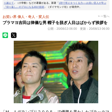
り越えて
」（小学館）などの著書がある。新著「
1秒で答えをつくる力──お笑い芸人が学ぶ
『切り返し』のプロになる48の技術
」（ダイヤモンド社）が発売中。
> 一覧へ
お笑い界 偉人・奇人・変人伝
ブラマヨ吉田は律儀な男 帽子を脱ぎ人目はばからず挨拶を
公開：
20/08/13 06:00
更新：
20/08/13 06:00
「Ｍ―１グランプリ２００５」で優勝を果たしたブラックマ