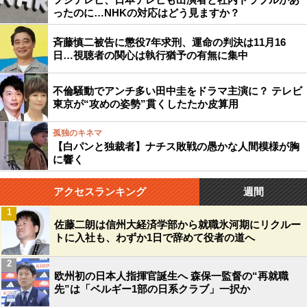
ったのに…NHKの対応はどう見ますか？
斉藤慎二被告に懲役7年求刑、運命の判決は11月16
日…視聴者の関心は執行猶予の有無に集中
不倫騒動でアンチ多い田中圭をドラマ主演に？ テレビ
東京が“攻めの姿勢”貫くしたたか皮算用
孤独のキネマ
【白パンと独裁者】ナチス敗戦の愚かな人間模様が胸
に響く
アクセスランキング
週間
1
佐藤二朗は信州大経済学部から就職氷河期にリクルー
トに入社も、わずか1日で辞めて役者の道へ
2
欧州初の日本人指揮官誕生へ 森保一監督の“再就職
先”は「ベルギー1部の日系クラブ」一択か