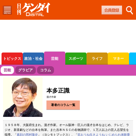
トピックス
政治・社会
芸能
スポーツ
ライフ
マネー
ボートレース
競輪
オートレース
芸能
グラビア
コラム
本多正識
漫才作家
著者のコラム一覧
１９５８年、大阪府生まれ。漫才作家。オール阪神・巨人の漫才台本をはじめ、テレビ、ラ
ジオ、新喜劇などの台本を執筆。また吉本ＮＳＣの名物講師で、１万人以上の芸人志望生を
指導。「
素顔の岡村隆史
」（ヨシモトブックス）、「
笑おうね生きようね いじめられ体験乗