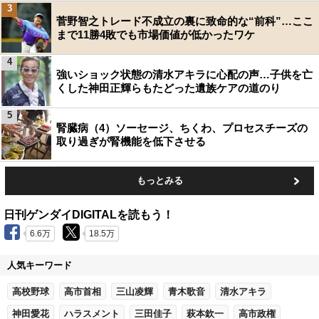
3
菅野智之トレード不成立の裏に致命的な“前科”…ここ
まで11勝4敗でも市場価値が低かったワケ
4
強いショック状態の清水アキラに心配の声…子供を亡
くした神田正輝らもたどった遺族ケアの道のり
5
腎臓病（4）ソーセージ、ちくわ、プロセスチーズの
取り過ぎが腎機能を低下させる
もっとみる
日刊ゲンダイDIGITALを読もう！
6.6万
18.5万
人気キーワード
高校野球
高市首相
三山凌輝
青木歌音
清水アキラ
神田愛花
ハラスメント
三田佳子
萩本欽一
高市政権