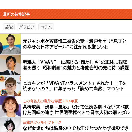
最新の芸能記事
芸能
グラビア
コラム
元ジャンポケ斉藤慎二被告の妻・瀬戸サオリ“息子と
の幸せな日常アピール”に注がれる厳しい目
堺雅人「VIVANT」に感じる“懐かしさ”の正体…視聴
者を誘う“昭和劇画”の魅力と考察合戦の先に待つ課題
ヒカキンが「VIVANTハラスメント」された！ 「Tを
読まないの？」に集まった「読めて当然」マウント
この有名人の意外な学歴 2026年夏
高橋成美「渋幕→慶応」だけでは読み解けないズバ抜
けた回転の速さ 世界選手権ペアで日本人初の銅メダル
芸能界ぶっちゃけトーク
なぜ女優たちは酷暑の中でも汗ひとつかかず撮影でき