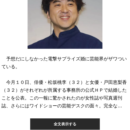
予想だにしなかった電撃サプライズ婚に芸能界がザワつい
ている。
今月１０日、俳優・松坂桃李（３２）と女優・戸田恵梨香
（３２）がそれぞれが所属する事務所の公式ＨＰで結婚した
ことを公表。この一報に驚かされたのが女性誌や写真週刊
誌、さらにはワイドショーの芸能デスクの面々。完全な…
全文表示する