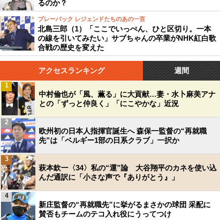
るのか？
プレーバック レジェンドたちのあの一言
北島三郎（1）「ここでいっぺん、ひと区切り。一本
の線を引いてみたい」サブちゃんの卒業がNHK紅白歌
合戦の歴史を変えた
アクセスランキング
週間
1
中村倫也が「風、薫る」に大貢献…妻・水卜麻美アナ
との「ずっと仲良く」「にこやかな」近況
2
欧州初の日本人指揮官誕生へ 森保一監督の“再就職
先”は「ベルギー1部の日系クラブ」一択か
3
萩本欽一〈34〉私の“運”論 大谷翔平のカネを使い込
んだ通訳に「小さな声で『ありがとう』」
4
新庄監督の“再就職先”に挙がるまさかの球団 采配に
賛否もチームのテコ入れ役にうってつけ