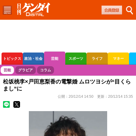
トピックス
政治・社会
芸能
スポーツ
ライフ
マネー
ボートレース
競輪
オートレース
芸能
グラビア
コラム
松坂桃李×戸田恵梨香の電撃婚 ムロツヨシが“目くら
まし”に
公開：
20/12/14 14:50
更新：
20/12/14 15:35