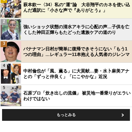
萩本欽一〈34〉私の“運”論 大谷翔平のカネを使い込
んだ通訳に「小さな声で『ありがとう』」
2
強いショック状態の清水アキラに心配の声…子供を亡
くした神田正輝らもたどった遺族ケアの道のり
3
バナナマン日村が簡単に復帰できそうにない「もう1
つの理由」…レギュラー11本抱える人気者のジレンマ
4
中村倫也が「風、薫る」に大貢献…妻・水卜麻美アナ
との「ずっと仲良く」「にこやかな」近況
5
石原プロ「炊き出しの流儀」 被災地一番乗りがエラい
わけではない
もっとみる