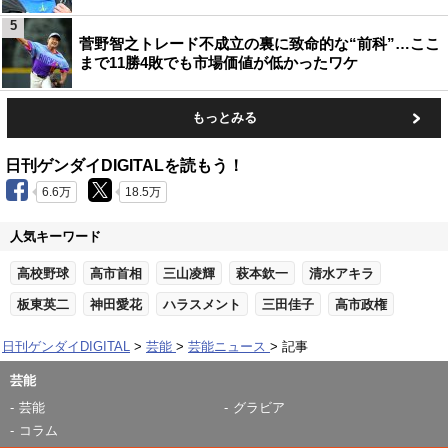
5
菅野智之トレード不成立の裏に致命的な“前科”…ここ
まで11勝4敗でも市場価値が低かったワケ
もっとみる
日刊ゲンダイDIGITALを読もう！
6.6万
18.5万
人気キーワード
高校野球
高市首相
三山凌輝
萩本欽一
清水アキラ
板東英二
神田愛花
ハラスメント
三田佳子
高市政権
日刊ゲンダイDIGITAL
芸能
芸能ニュース
記事
芸能
芸能
グラビア
コラム