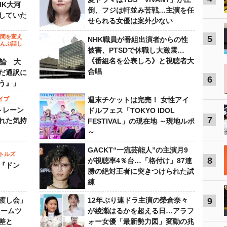
HK大河
倒、フジは軒並み苦戦…主演を任
していた
せられる女優は案外少ない
の間を変え
5
NHK職員が番組出演者からの性
～んぶ話し
被害、PTSDで休職し大激震…
《番組名を公表しろ》と視聴者大
”論 大
合唱
だ通訳に
6
う』」
イブ
週末チケットは完売！ 女性アイ
トレーン
ドルフェス「TOKYO IDOL
7
れた気持
FESTIVAL」の現在地 ～現地ルポ
～
GACKT“一流芸能人”の主演月9
トルズ
8
が視聴率4％台…「格付け」87連
『ドン
勝の絶対王者に突きつけられた試
練
渡し会」
12年ぶり連ドラ主演の榮倉奈々
9
ドームツ
が綾瀬はるかを超える日…アラフ
差と
ォー女優「最新勢力図」変動の兆