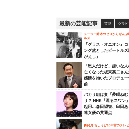
最新の芸能記事
芸能
グラビ
スージー鈴木のゼロからぜんぶ
ルズ
『グラス・オニオン』コ
ング然としたビートルズ
がえし」
「恩人だけど、嫌いな人
亡くなった板東英二さん
感情を抱いたプロデュー
前
バカリ組は妻「夢眠ねむ
リ？ NHK『巡るスワン
起用…森田望智、臼田あ
連女優の共通点
再発見 ちょうど10年前のテレ