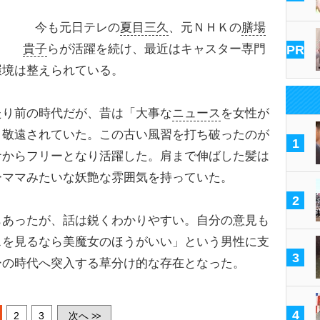
今も元日テレの
夏目三久
、元ＮＨＫの
膳場
貴子
らが活躍を続け、最近はキャスター専門
PR
環境は整えられている。
たり前の時代だが、昔は「大事な
ニュース
を女性が
と敬遠されていた。この古い風習を打ち破ったのが
1
ナからフリーとなり活躍した。肩まで伸ばした髪は
ーママみたいな妖艶な雰囲気を持っていた。
2
もあったが、話は鋭くわかりやすい。自分の意見も
スを見るなら美魔女のほうがいい」という男性に支
3
ーの時代へ突入する草分け的な存在となった。
4
2
3
次へ
>>