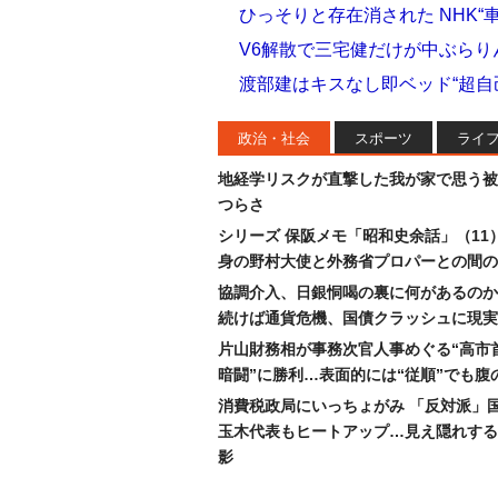
ひっそりと存在消された NHK“
V6解散で三宅健だけが中ぶら
渡部建はキスなし即ベッド“超自己
政治・社会
スポーツ
ライ
地経学リスクが直撃した我が家で思う被
つらさ
シリーズ 保阪メモ「昭和史余話」（11
身の野村大使と外務省プロパーとの間の
協調介入、日銀恫喝の裏に何があるのか
続けば通貨危機、国債クラッシュに現実
片山財務相が事務次官人事めぐる“高市
暗闘”に勝利…表面的には“従順”でも腹
消費税政局にいっちょがみ 「反対派」
玉木代表もヒートアップ…見え隠れする
影