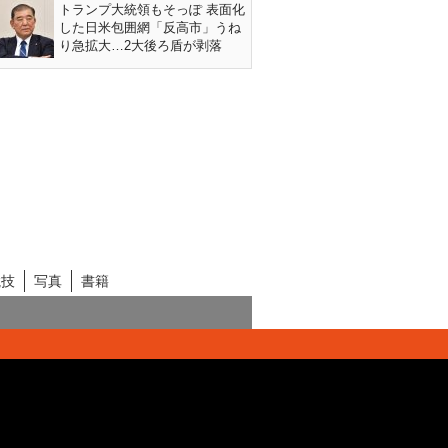
トランプ大統領もそっぽ 表面化
した日米包囲網「反高市」うね
り急拡大…2大後ろ盾が剥落
競技
写真
書籍