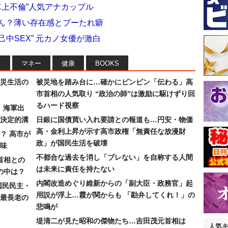
車上不倫”人気アナカップル
りん？薄い存在感とブーたれ癖
中SEX” 元カノ女優が激白
フ
マネー
健康
BOOKS
災生活の
被災地を踏み台に…確かにビンビン「伝わる」高
市首相の人気取り “政治の師”は激励に駆けずり回
るハード視察
）海軍出
決定的溝
日銀に国債買い入れ要請との報道も…円安・物価
高・金利上昇が示す高市政権「無責任な放漫財
？ 高市が
政」が国民生活を破壊
味
不都合な過去を消し「ブレない」を自称する人間
首相との
は未来に責任を持たない
の中は？
内閣改造めぐり維新からの「副大臣・政務官」起
国民民主・
用説が浮上…霞が関からも 「勘弁してくれ！」の
最長老の
悲鳴が
堤清二が見た昭和の傑物たち…吉田茂元首相は
人気