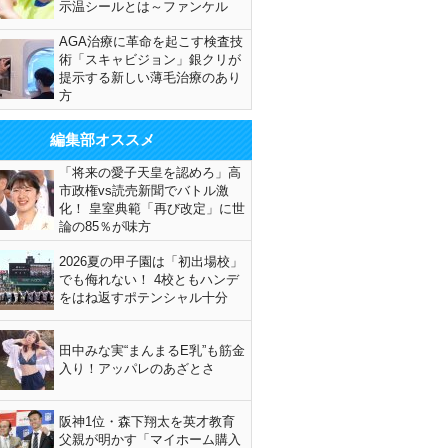
示温シールとは～ファンケル
AGA治療に革命を起こす検査技
術「スキャビジョン」銀クリが
提示する新しい薄毛治療のあり
方
編集部オススメ
「将来の愛子天皇を認めろ」高
市政権vs読売新聞でバトル激
化！ 皇室典範「再び改定」に世
論の85％が味方
2026夏の甲子園は「初出場校」
でも侮れない！ 4校ともハンデ
をはね返すポテンシャル十分
田中みな実“まんまるE乳”も筋金
入り！アッパレのあざとさ
阪神1位・森下翔太を英才教育
父親が明かす「マイホーム購入