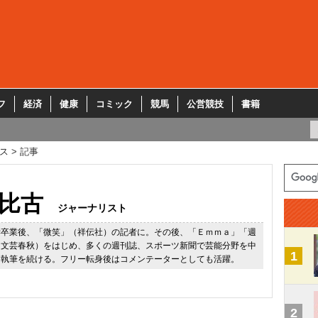
フ
経済
健康
コミック
競馬
公営競技
書籍
ス
記事
比古
ジャーナリスト
学卒業後、「微笑」（祥伝社）の記者に。その後、「Ｅｍｍａ」「週
に文芸春秋）をはじめ、多くの週刊誌、スポーツ新聞で芸能分野を中
1
、執筆を続ける。フリー転身後はコメンテーターとしても活躍。
2