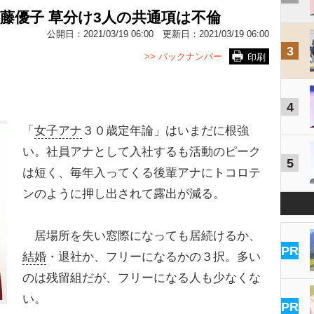
藤優子 草分け3人の共通項は不倫
公開日：
2021/03/19 06:00
更新日：
2021/03/19 06:00
3
>> バックナンバー
印刷
4
「
女子アナ
３０歳定年論」はいまだに根強
い。社員アナとして入社するも活動のピーク
5
は短く、毎年入ってくる後輩アナにトコロテ
ンのように押し出されて露出が減る。
居場所を失い窓際になっても居続けるか、
PR
結婚
・退社か、フリーになるかの３択。多い
のは残留組だが、フリーになる人も少なくな
い。
PR