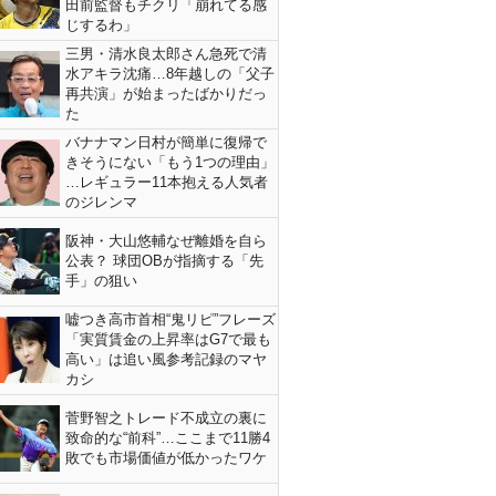
田前監督もチクリ「崩れてる感
じするわ」
三男・清水良太郎さん急死で清
水アキラ沈痛…8年越しの「父子
再共演」が始まったばかりだっ
た
バナナマン日村が簡単に復帰で
きそうにない「もう1つの理由」
…レギュラー11本抱える人気者
のジレンマ
阪神・大山悠輔なぜ離婚を自ら
公表？ 球団OBが指摘する「先
手」の狙い
嘘つき高市首相“鬼リピ”フレーズ
「実質賃金の上昇率はG7で最も
高い」は追い風参考記録のマヤ
カシ
菅野智之トレード不成立の裏に
致命的な“前科”…ここまで11勝4
敗でも市場価値が低かったワケ