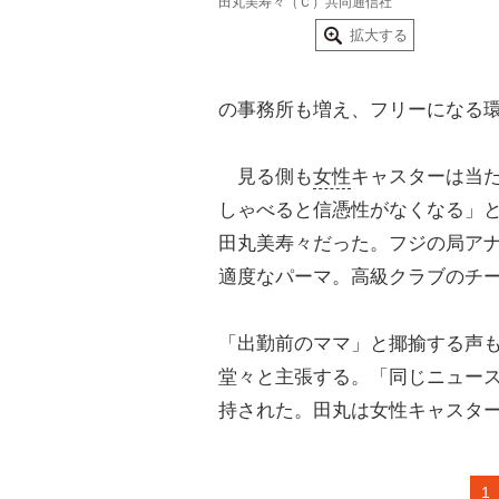
田丸美寿々（Ｃ）共同通信社
拡大する
の事務所も増え、フリーになる
見る側も
女性
キャスターは当
しゃべると信憑性がなくなる」
田丸美寿々だった。フジの局ア
適度なパーマ。高級クラブのチ
「出勤前のママ」と揶揄する声
堂々と主張する。「同じニュー
持された。田丸は女性キャスタ
1