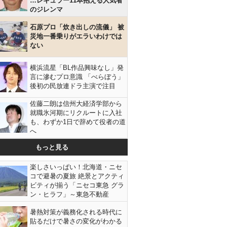
…レギュラー11本抱える人気者
のジレンマ
石原プロ「炊き出しの流儀」 被
災地一番乗りがエラいわけでは
ない
横浜流星「BL作品興味なし」発
言に滲むプロ意識 「べらぼう」
後初の民放連ドラ主演で注目
佐藤二朗は信州大経済学部から
就職氷河期にリクルートに入社
も、わずか1日で辞めて役者の道
へ
もっと見る
楽しさいっぱい！北海道・ニセ
コで避暑の夏旅 絶景とアクティ
ビティが揃う「ニセコ東急 グラ
ン・ヒラフ」～東急不動産
暑熱対策が義務化される時代に
貼るだけで暑さの変化がわかる