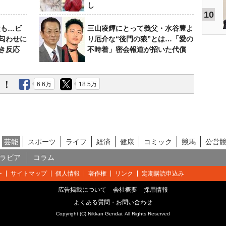
し
10
設も…ビ
三山凌輝にとって義父・水谷豊よ
匂わせに
り厄介な“後門の狼”とは…「愛の
き反応
不時着」密会報道が招いた代償
う！
6.6万
18.5万
芸能
スポーツ
ライフ
経済
健康
コミック
競馬
公営
ラビア
コラム
ー
サイトマップ
個人情報
著作権
リンク
定期購読申込み
広告掲載について
会社概要
採用情報
よくある質問・お問い合わせ
Copyright (C) Nikkan Gendai. All Rights Reserved