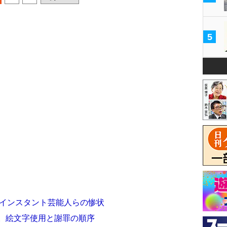
5
捕 インスタント芸能人らの惨状
ー。絵文字使用と謝罪の順序