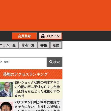
会員登録
ログイン
コラム一覧
著者一覧
書籍
紙面
芸能のアクセスランキング
強いショック状態の清水アキラ
に心配の声…子供を亡くした神
田正輝らもたどった遺族ケアの
道のり
バナナマン日村が簡単に復帰で
きそうにない「もう1つの理由」