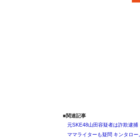
■関連記事
元SKE48山田容疑者は詐欺逮
ママライターも疑問 キンタロ