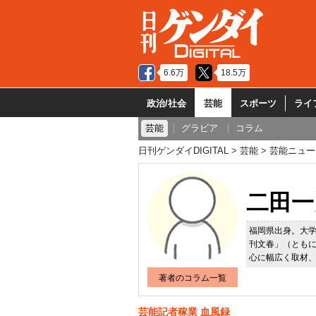
6.6万
18.5万
政治/社会
芸能
スポーツ
ライ
芸能
グラビア
コラム
日刊ゲンダイDIGITAL
芸能
芸能ニュー
二田一
福岡県出身。大
刊文春」（とも
心に幅広く取材
著者のコラム一覧
芸能記者稼業 血風録