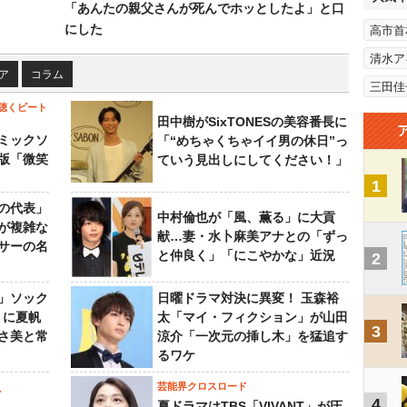
「あんたの親父さんが死んでホッとしたよ」と口
にした
高市首
清水ア
ア
コラム
三田佳
聴くビート
田中樹がSixTONESの美容番長に
ミックソ
「“めちゃくちゃイイ男の休日”っ
版「微笑
ていう見出しにしてください！」
1
の代表」
中村倫也が「風、薫る」に大貢
が複雑な
献…妻・水卜麻美アナとの「ずっ
サーの名
と仲良く」「にこやかな」近況
2
」ソック
日曜ドラマ対決に異変！ 玉森裕
』に夏帆
太「マイ・フィクション」が山田
3
さ美と常
涼介「一次元の挿し木」を猛追す
るワケ
芸能界クロスロード
ビ
4
夏ドラマはTBS「VIVANT」が圧