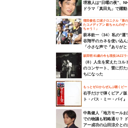
堺雅人は“日曜の夜”、N
ドラマ「真田丸」で躍動
増田俊也 口述クロニクル「茶
たコメディアン 欽ちゃんのぜ
ちゃう！」
萩本欽一〈34〉私の“運
谷翔平のカネを使い込ん
「小さな声で『ありがと
坂田明 81歳の今も現役JAZZラ
（8）人生を変えたコル
のコンサート、雷に打た
ちになった
もっとゼロからぜんぶ聴くビー
右手だけで弾くピアノ版
ト・パス・ミー・バイ』
中島健人「地方モールお
での物議も戦略通り？ 
アー成功の山田涼介との