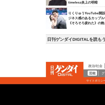
timelesz炎上の明暗
りくりゅうYouTube開
ジネス感のあるカップル
《そろそろ疲れた》の飽
日刊ゲンダイDIGITALを読も
政治/社会
芸能
グ
サイトポリシ