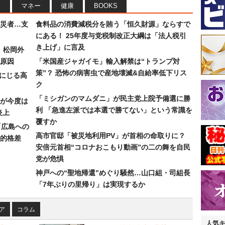
フ
マネー
健康
BOOKS
災者…支
食料品の消費減税分を賄う「恒久財源」ならすで
にある！ 25年度与党税制改正大綱は「法人税引
き上げ」に言及
）松岡外
原因
「米国産ジャガイモ」輸入解禁は“トランプ対
策”？ 恐怖の病害虫で産地壊滅&自給率低下リス
みにじる高
ク
「ミシガンのマムダニ」が民主党上院予備選に勝
が今度は
利 「急進左派では本選で勝てない」という常識を
炎上
覆すか
「広島への
高市官邸「被災地利用PV」が首相の命取りに？
的格差
安倍元首相“コロナおこもり動画”の二の舞を自民
党が危惧
神戸への“聖地帰還”めぐり騒然…山口組・司組長
「7年ぶりの里帰り」は実現するか
ア
コラム
人気