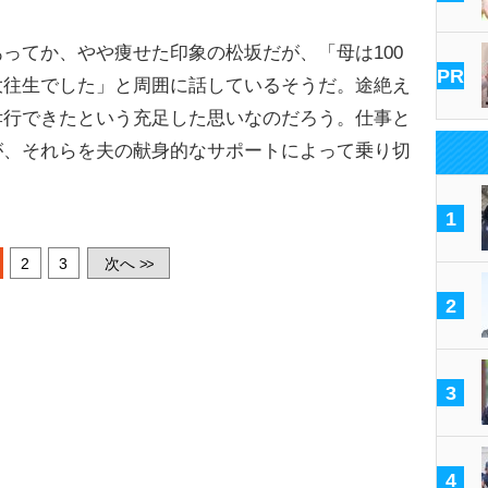
ってか、やや痩せた印象の松坂だが、「母は100
PR
大往生でした」と周囲に話しているそうだ。途絶え
孝行できたという充足した思いなのだろう。仕事と
が、それらを夫の献身的なサポートによって乗り切
1
2
3
次へ
>>
2
3
4