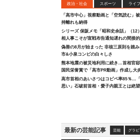
政治・社会
スポーツ
ライ
「高市中心」視察動画と「空気読む」被
持離れも納得
シリーズ 保阪メモ「昭和史余話」（12
相人事こそが宣戦布告通知遅れの間接的
偽善の8月が始まった 非核三原則を踏
市&小泉コンビの白々しさ
熊本地震の被災地利用に続き…首相官邸
国民栄誉賞で「高市PR動画」作成し大
高市首相のあいさつはコピペ率85％…
思い」石破前首相・愛子内親王とは絶望
最新の芸能記事
芸能
グラビ