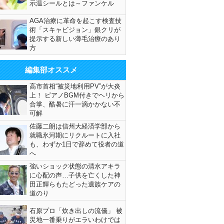
示温シールとは～ファンケル
AGA治療に革命を起こす検査技
術「スキャビジョン」銀クリが
提示する新しい薄毛治療のあり
方
編集部オススメ
高市首相“被災地利用PV”が大炎
上！ ピアノBGM付きでヘリから
合掌、酷暑に汗一滴かかない不
可解
佐藤二朗は信州大経済学部から
就職氷河期にリクルートに入社
も、わずか1日で辞めて役者の道
へ
強いショック状態の清水アキラ
に心配の声…子供を亡くした神
田正輝らもたどった遺族ケアの
道のり
石原プロ「炊き出しの流儀」 被
災地一番乗りがエラいわけでは