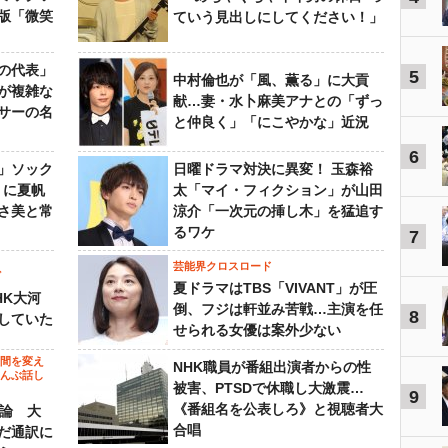
版「微笑
ていう見出しにしてください！」
の代表」
5
中村倫也が「風、薫る」に大貢
が複雑な
献…妻・水卜麻美アナとの「ずっ
サーの名
と仲良く」「にこやかな」近況
6
」ソック
日曜ドラマ対決に異変！ 玉森裕
』に夏帆
太「マイ・フィクション」が山田
さ美と常
涼介「一次元の挿し木」を猛追す
るワケ
7
芸能界クロスロード
ビ
夏ドラマはTBS「VIVANT」が圧
HK大河
倒、フジは軒並み苦戦…主演を任
8
していた
せられる女優は案外少ない
の間を変え
NHK職員が番組出演者からの性
～んぶ話し
被害、PTSDで休職し大激震…
9
《番組名を公表しろ》と視聴者大
”論 大
合唱
だ通訳に