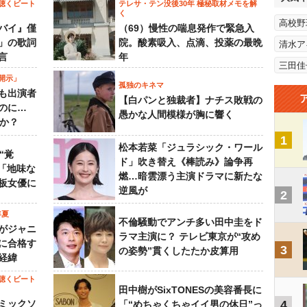
聴くビート
テレサ・テン没後30年 極秘取材メモを解
く
高校野
バイ』僅
（69）慢性の喘息発作で緊急入
」の歌詞
院。酸素吸入、点滴、投薬の最晩
清水ア
言
年
三田佳
開示」
孤独のキネマ
も出演者
【白パンと独裁者】ナチス敗戦の
のに…
愚かな人間模様が胸に響く
すか？
1
松本若菜「ジュラシック・ワール
“覚
ド」吹き替え《棒読み》論争再
…「地味な
燃…暗雲漂う主演ドラマに新たな
板女優に
逆風が
2
年夏
不倫騒動でアンチ多い田中圭をド
がジャニ
ラマ主演に？ テレビ東京が“攻め
に合格す
3
の姿勢”貫くしたたか皮算用
経緯
聴くビート
田中樹がSixTONESの美容番長に
ミックソ
4
「“めちゃくちゃイイ男の休日”っ