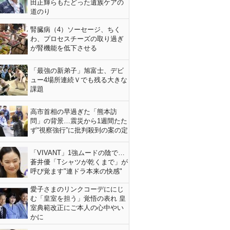
田正輝らもたどった遺族ケアの
道のり
腎臓病（4）ソーセージ、ちく
わ、プロセスチーズの取り過ぎ
が腎機能を低下させる
「最強の新弟子」旭富士、デビ
ュー4場所連続Ｖでも残る大きな
課題
高市首相の早過ぎた「熊本訪
問」の背景…震災から1週間たた
ず“視察強行”に批判殺到の案の定
「VIVANT」1強ムードの陰で…
蒼井優「Tシャツが乾くまで」が
呼び覚ます"連ドラ本来の快感"
愛子さまのリンクコーデににじ
む「皇室を担う」覚悟の表れ 皇
室典範改正にご本人の心中やい
かに