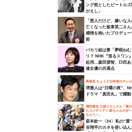
ング然としたビートルズ
がえし」
「恩人だけど、嫌いな人
亡くなった板東英二さん
感情を抱いたプロデュー
前
バカリ組は妻「夢眠ねむ
リ？ NHK『巡るスワン
起用…森田望智、臼田あ
連女優の共通点
再発見 ちょうど10年前のテレ
堺雅人は“日曜の夜”、N
ドラマ「真田丸」で躍動
増田俊也 口述クロニクル「茶
たコメディアン 欽ちゃんのぜ
ちゃう！」
萩本欽一〈34〉私の“運
谷翔平のカネを使い込ん