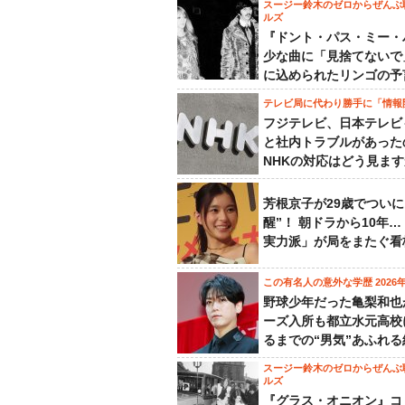
スージー鈴木のゼロからぜんぶ
ルズ
『ドント・パス・ミー・
少な曲に「見捨てないで
に込められたリンゴの予
テレビ局に代わり勝手に「情報
フジテレビ、日本テレビ
と社内トラブルがあった
NHKの対応はどう見ま
芳根京子が29歳でついに
醒”！ 朝ドラから10年
実力派」が局をまたぐ看
この有名人の意外な学歴 2026
野球少年だった亀梨和也
ーズ入所も都立水元高校
るまでの“男気”あふれる
スージー鈴木のゼロからぜんぶ
ルズ
『グラス・オニオン』コ