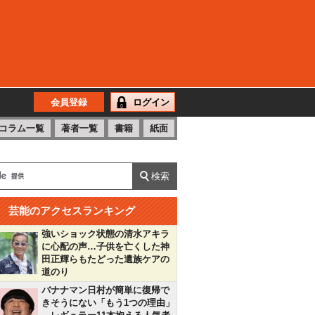
会員登録
ログイン
コラム一覧
著者一覧
書籍
紙面
芸能のアクセスランキング
強いショック状態の清水アキラ
に心配の声…子供を亡くした神
田正輝らもたどった遺族ケアの
道のり
バナナマン日村が簡単に復帰で
きそうにない「もう1つの理由」