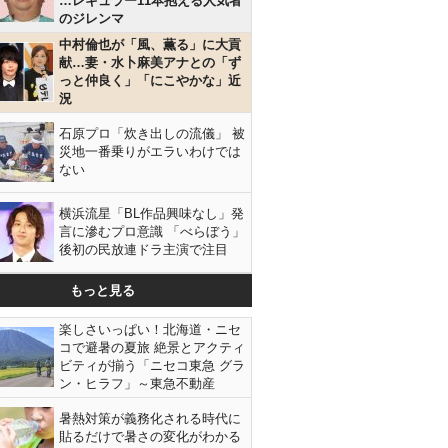
…レギュラー11本抱える人気者
のジレンマ
中村倫也が「風、薫る」に大貢
献…妻・水卜麻美アナとの「ず
っと仲良く」「にこやかな」近
況
石原プロ「炊き出しの流儀」 被
災地一番乗りがエラいわけでは
ない
横浜流星「BL作品興味なし」発
言に滲むプロ意識 「べらぼう」
後初の民放連ドラ主演で注目
もっと見る
楽しさいっぱい！北海道・ニセ
コで避暑の夏旅 絶景とアクティ
ビティが揃う「ニセコ東急 グラ
ン・ヒラフ」～東急不動産
暑熱対策が義務化される時代に
貼るだけで暑さの変化がわかる