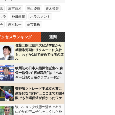
球
高市首相
三山凌輝
青木歌音
キラ
神田愛花
ハラスメント
子
萩本欽一
高市政権
アクセスランキング
週間
佐藤二朗は信州大経済学部から
就職氷河期にリクルートに入社
も、わずか1日で辞めて役者の道
へ
欧州初の日本人指揮官誕生へ 森
保一監督の“再就職先”は「ベル
ギー1部の日系クラブ」一択か
菅野智之トレード不成立の裏に
致命的な“前科”…ここまで11勝4
敗でも市場価値が低かったワケ
強いショック状態の清水アキラ
に心配の声…子供を亡くした神