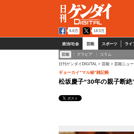
6.6万
18.5万
政治/社会
芸能
スポーツ
ライ
芸能
グラビア
コラム
日刊ゲンダイDIGITAL
芸能
芸能ニュー
ギョーカイ“マル秘”雑記帳
松坂慶子“30年の親子断絶