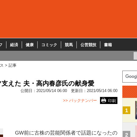
フ
経済
健康
コミック
競馬
公営競技
書籍
ス
記事
”支えた 夫・高内春彦氏の献身愛
公開日：
2021/05/14 06:00
更新日：
2021/05/14 06:00
>> バックナンバー
印刷
1
GW前に古株の芸能関係者で話題になったの
2