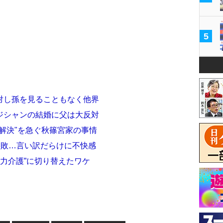
5
対し孫を見ることもなく他界
ジシャンの結婚に父は大反対
解決"を急ぐ秋篠宮家の事情
失敗…言い訳だらけに不快感
脱力介護”に切り替えたワケ