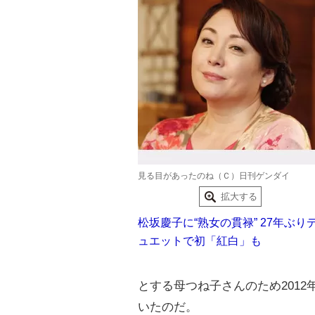
見る目があったのね（Ｃ）日刊ゲンダイ
拡大する
松坂慶子に“熟女の貫禄” 27年ぶり
ュエットで初「紅白」も
とする母つね子さんのため201
いたのだ。