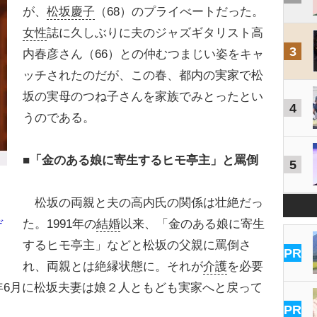
が、
松坂慶子
（68）のプライべートだった。
女性
誌に久しぶりに夫のジャズギタリスト高
3
内春彦さん（66）との仲むつまじい姿をキャ
ッチされたのだが、この春、都内の実家で松
坂の実母のつね子さんを家族でみとったとい
4
うのである。
■「金のある娘に寄生するヒモ亭主」と罵倒
5
松坂の両親と夫の高内氏の関係は壮絶だっ
た。1991年の
結婚
以来、「金のある娘に寄生
デ
するヒモ亭主」などと松坂の父親に罵倒さ
PR
れ、両親とは絶縁状態に。それが
介護
を必要
2年6月に松坂夫妻は娘２人ともども実家へと戻って
PR