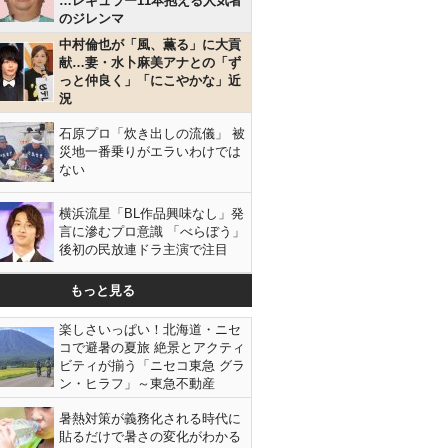
…レギュラー11本抱える人気者
のジレンマ
中村倫也が「風、薫る」に大貢
献…妻・水卜麻美アナとの「ず
っと仲良く」「にこやかな」近
況
石原プロ「炊き出しの流儀」 被
災地一番乗りがエラいわけでは
ない
横浜流星「BL作品興味なし」発
言に滲むプロ意識 「べらぼう」
後初の民放連ドラ主演で注目
もっと見る
楽しさいっぱい！北海道・ニセ
コで避暑の夏旅 絶景とアクティ
ビティが揃う「ニセコ東急 グラ
ン・ヒラフ」～東急不動産
暑熱対策が義務化される時代に
貼るだけで暑さの変化がわかる