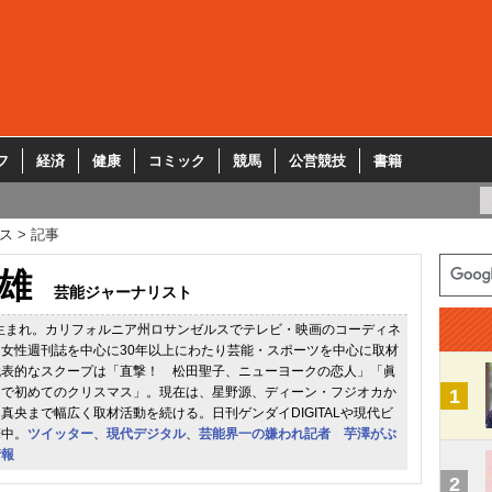
フ
経済
健康
コミック
競馬
公営競技
書籍
ス
記事
雄
芸能ジャーナリスト
道生まれ。カリフォルニア州ロサンゼルスでテレビ・映画のコーディネ
女性週刊誌を中心に30年以上にわたり芸能・スポーツを中心に取材
代表的なスクープは「直撃！ 松田聖子、ニューヨークの恋人」「眞
ラで初めてのクリスマス」。現在は、星野源、ディーン・フジオカか
1
真央まで幅広く取材活動を続ける。日刊ゲンダイDIGITALや現代ビ
筆中。
ツイッター
、
現代デジタル
、
芸能界一の嫌われ記者 芋澤がぶ
情報
2