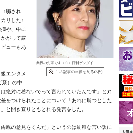
〈騙され
ッカリした〉
指摘や、中に
うかがって露
レビューもあ
業界の先輩です（Ｃ）日刊ゲンダイ
この記事の画像を見る(2枚)
級エンタメ
ビ
系）の中
着は絶対に着ないでって言われていたんです」と弁
大差をつけられたことについて「あれに勝つとした
！」と開き直りともとれる発言をした。
両親の意見をくんだ」というのは幼稚な言い訳に
人気