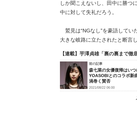
しか聞こえないし、田中に勝つに
中に対して失礼だろう。
鷲見は“NGなし”を豪語してい
大きな岐路に立たされたと断言
【連載】芋澤貞雄「裏の裏まで徹
前の記事
森七菜の女優復帰はいつ
YOASOBIとのコラボ新
渦巻く賛否
2021/08/22 06:00