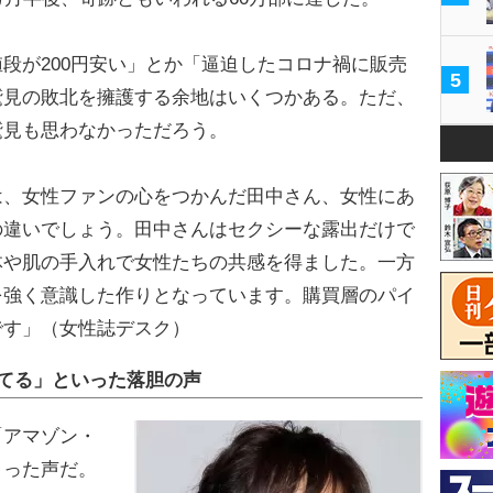
段が200円安い」とか「逼迫したコロナ禍に販売
5
鷲見の敗北を擁護する余地はいくつかある。ただ、
鷲見も思わなかっただろう。
は、女性ファンの心をつかんだ田中さん、女性にあ
の違いでしょう。田中さんはセクシーな露出だけで
体や肌の手入れで女性たちの共感を得ました。一方
を強く意識した作りとなっています。購買層のパイ
です」（女性誌デスク）
てる」といった落胆の声
アマゾン・
まった声だ。