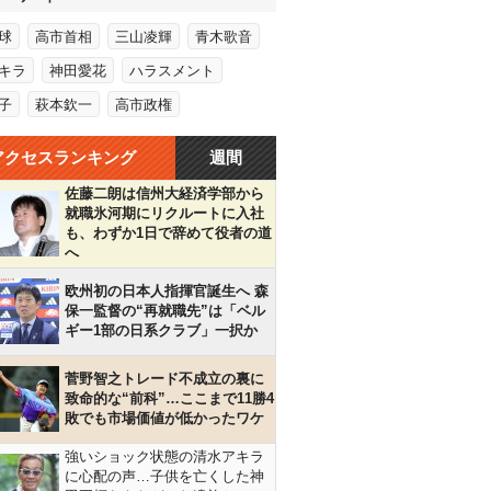
球
高市首相
三山凌輝
青木歌音
キラ
神田愛花
ハラスメント
子
萩本欽一
高市政権
アクセスランキング
週間
佐藤二朗は信州大経済学部から
就職氷河期にリクルートに入社
も、わずか1日で辞めて役者の道
へ
欧州初の日本人指揮官誕生へ 森
保一監督の“再就職先”は「ベル
ギー1部の日系クラブ」一択か
菅野智之トレード不成立の裏に
致命的な“前科”…ここまで11勝4
敗でも市場価値が低かったワケ
強いショック状態の清水アキラ
に心配の声…子供を亡くした神