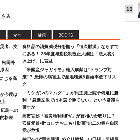
10
まさみ
フ
マネー
健康
BOOKS
災者…支
食料品の消費減税分を賄う「恒久財源」ならすで
にある！ 25年度与党税制改正大綱は「法人税引
き上げ」に言及
）松岡外
原因
「米国産ジャガイモ」輸入解禁は“トランプ対
策”？ 恐怖の病害虫で産地壊滅&自給率低下リス
みにじる高
ク
「ミシガンのマムダニ」が民主党上院予備選に勝
が今度は
利 「急進左派では本選で勝てない」という常識を
炎上
覆すか
「広島への
高市官邸「被災地利用PV」が首相の命取りに？
的格差
安倍元首相“コロナおこもり動画”の二の舞を自民
党が危惧
神戸への“聖地帰還”めぐり騒然…山口組・司組長