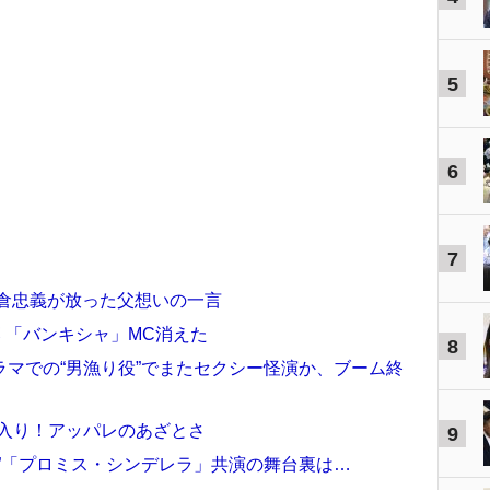
5
6
7
大倉忠義が放った父想いの一言
落 「バンキシャ」MC消えた
8
マでの“男漁り役”でまたセクシー怪演か、ブーム終
金入り！アッパレのあざとさ
9
”「プロミス・シンデレラ」共演の舞台裏は…