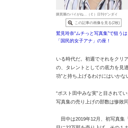
購買層のパイがね…（Ｃ）日刊ゲンダイ
この記事の画像を見る(2枚)
鷲見玲奈“ムチっと写真集”で狙うは
「国民的女子アナ」の座！
いる時代だ。初週でそれをクリ
の、タレントとしての底力を見逃
功”と持ち上げるわけにはいかな
“ポスト田中みな実”と目されて
写真集の売り上げの部数は惨敗
田中は2019年12月、初写真集
目に22万部を売り上げ、その１