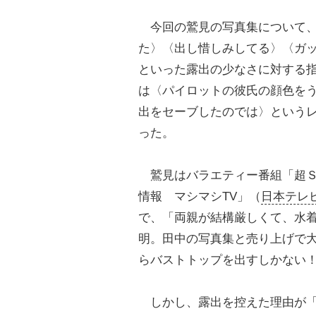
今回の鷲見の写真集について、
た〉〈出し惜しみしてる〉〈ガ
といった露出の少なさに対する
は〈パイロットの彼氏の顔色を
出をセーブしたのでは〉という
った。
鷲見はバラエティー番組「超Ｓ
情報 マシマシTV」（
日本テレ
で、「両親が結構厳しくて、水
明。田中の写真集と売り上げで
らバストトップを出すしかない
しかし、露出を控えた理由が「