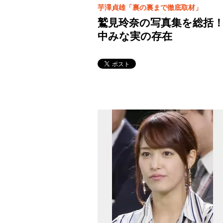
芋澤貞雄「裏の裏まで徹底取材」
鷲見玲奈の写真集を総括！
中みな実の存在