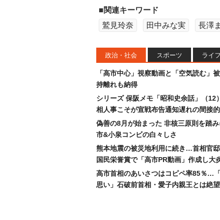
■関連キーワード
鷲見玲奈
田中みな実
長澤
政治・社会
スポーツ
ライ
「高市中心」視察動画と「空気読む」被
持離れも納得
シリーズ 保阪メモ「昭和史余話」（12
相人事こそが宣戦布告通知遅れの間接的
偽善の8月が始まった 非核三原則を踏
市&小泉コンビの白々しさ
熊本地震の被災地利用に続き…首相官邸
国民栄誉賞で「高市PR動画」作成し大
高市首相のあいさつはコピペ率85％…
思い」石破前首相・愛子内親王とは絶望