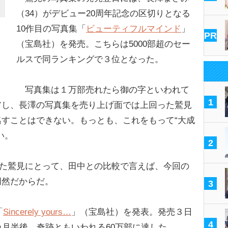
（34）がデビュー20周年記念の区切りとなる
10作目の写真集「
ビューティフルマインド
」
PR
（宝島社）を発売。こちらは5000部超のセー
ルスで同ランキングで３位となった。
写真集は１万部売れたら御の字といわれて
1
アし、長澤の写真集を売り上げ面では上回った鷲見
すことはできない。もっとも、これをもって“大成
い。
2
いた鷲見にとって、田中との比較で言えば、今回の
同然だからだ。
3
「
Sincerely yours…
」（宝島社）を発表。発売３日
4
カ月半後、奇跡ともいわれる60万部に達した。