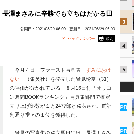
 長澤まさみに辛勝でも立ちはだかる田
3
公開日：
2021/08/29 06:00
更新日：
2021/08/29 06:00
>> バックナンバー
印刷
4
5
今月４日、ファースト写真集「
すみにおけ
ない
」（集英社）を発売した鷲見玲奈（31）
の評価が分かれている。８月16日付「オリコ
ン週間BOOKランキング」写真集部門で推定
売り上げ部数が１万2477部と発表され、前評
PR
判通り堂々の１位を獲得した。
PR
鷲見の写真集の発売翌日には、長澤まさみ