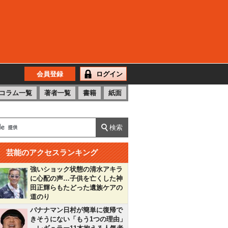
会員登録
ログイン
コラム一覧
著者一覧
書籍
紙面
芸能のアクセスランキング
強いショック状態の清水アキラ
に心配の声…子供を亡くした神
田正輝らもたどった遺族ケアの
道のり
バナナマン日村が簡単に復帰で
きそうにない「もう1つの理由」