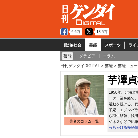
6.6万
18.5万
政治/社会
芸能
スポーツ
ライ
芸能
グラビア
コラム
日刊ゲンダイDIGITAL
芸能
芸能ニュー
芋澤貞
1956年、北海
ーター業を経て、
活動を続ける。
子妃、エジンバ
ら羽生結弦、浅田
著者のコラム一覧
ジネスなどで執
っちゃける極秘