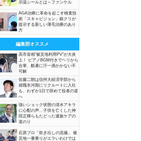
示温シールとは～ファンケル
AGA治療に革命を起こす検査技
術「スキャビジョン」銀クリが
提示する新しい薄毛治療のあり
方
編集部オススメ
高市首相“被災地利用PV”が大炎
上！ ピアノBGM付きでヘリから
合掌、酷暑に汗一滴かかない不
可解
佐藤二朗は信州大経済学部から
就職氷河期にリクルートに入社
も、わずか1日で辞めて役者の道
へ
強いショック状態の清水アキラ
に心配の声…子供を亡くした神
田正輝らもたどった遺族ケアの
道のり
石原プロ「炊き出しの流儀」 被
災地一番乗りがエラいわけでは