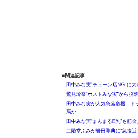
■関連記事
田中みな実"チェーン店NG"に
鷲見玲奈“ポストみな実”から脱
田中みな実が人気急落危機…ドラ
焉か
田中みな実“まんまるE乳”も筋
二階堂ふみが岩田剛典に“急接近