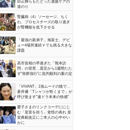
田正輝らもたどった遺族ケアの
道のり
腎臓病（4）ソーセージ、ちく
わ、プロセスチーズの取り過ぎ
が腎機能を低下させる
「最強の新弟子」旭富士、デビ
ュー4場所連続Ｖでも残る大きな
課題
高市首相の早過ぎた「熊本訪
問」の背景…震災から1週間たた
ず“視察強行”に批判殺到の案の定
「VIVANT」1強ムードの陰で…
蒼井優「Tシャツが乾くまで」が
呼び覚ます"連ドラ本来の快感"
愛子さまのリンクコーデににじ
む「皇室を担う」覚悟の表れ 皇
室典範改正にご本人の心中やい
かに