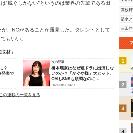
は“脱ぐしかない”というのは業界の先輩である田
高校野
清水ア
三田佳
たが、NGがあることが露見した。タレントとして
してもいい。
底取材」
1
次の記事
に？
橋本環奈はなぜ連ドラに出演しな
曲発表で
いのか？「かぐや様」大ヒット、
CMもSNSも順調なのに…
2
2021/08/30 06:00
この連載の一覧を見る
3
4