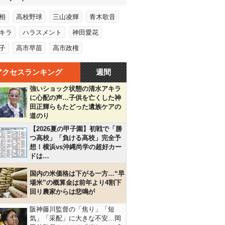
相
高校野球
三山凌輝
青木歌音
キラ
ハラスメント
神田愛花
子
高市早苗
高市政権
アクセスランキング
週間
強いショック状態の清水アキラ
に心配の声…子供を亡くした神
田正輝らもたどった遺族ケアの
道のり
【2026夏の甲子園】初戦で「勝
つ高校」「負ける高校」完全予
想！横浜vs沖縄尚学の超好カー
ドは…
国内の米価格は下がる一方…“早
場米”の概算金は前年より4割下
回り農家からは悲鳴が
阪神藤川監督の「焦り」「短
気」「采配」に大きな不安…岡