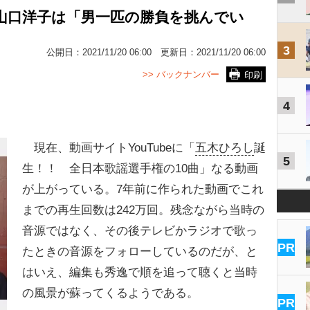
>山口洋子は「男一匹の勝負を挑んでい
3
公開日：
2021/11/20 06:00
更新日：
2021/11/20 06:00
>> バックナンバー
印刷
4
現在、動画サイトYouTubeに「
五木ひろし
誕
5
生！！ 全日本歌謡選手権の10曲」なる動画
が上がっている。7年前に作られた動画でこれ
までの再生回数は242万回。残念ながら当時の
音源ではなく、その後テレビかラジオで歌っ
PR
たときの音源をフォローしているのだが、と
はいえ、編集も秀逸で順を追って聴くと当時
の風景が蘇ってくるようである。
PR