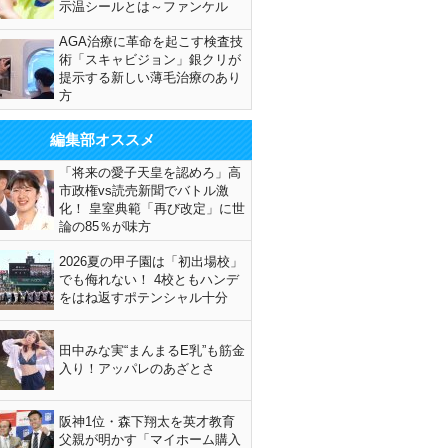
示温シールとは～ファンケル
AGA治療に革命を起こす検査技
術「スキャビジョン」銀クリが
提示する新しい薄毛治療のあり
方
編集部オススメ
「将来の愛子天皇を認めろ」高
市政権vs読売新聞でバトル激
化！ 皇室典範「再び改定」に世
論の85％が味方
2026夏の甲子園は「初出場校」
でも侮れない！ 4校ともハンデ
をはね返すポテンシャル十分
田中みな実“まんまるE乳”も筋金
入り！アッパレのあざとさ
阪神1位・森下翔太を英才教育
父親が明かす「マイホーム購入