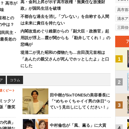
高・金利上昇が示す高市政権「無責任な放漫財
？ 高市が
政」が国民生活を破壊
味
高市首
不都合な過去を消し「ブレない」を自称する人間
首相との
清水ア
は未来に責任を持たない
の中は？
三田佳
内閣改造めぐり維新からの「副大臣・政務官」起
国民民主・
用説が浮上…霞が関からも 「勘弁してくれ！」の
最長老の
悲鳴が
堤清二が見た昭和の傑物たち…吉田茂元首相は
1
「あんたの親父さんが死んでホッとしたよ」と口
にした
ア
コラム
2
聴くビート
田中樹がSixTONESの美容番長に
ミックソ
「“めちゃくちゃイイ男の休日”っ
3
版「微笑
ていう見出しにしてください！」
の代表」
中村倫也が「風、薫る」に大貢
4
が複雑な