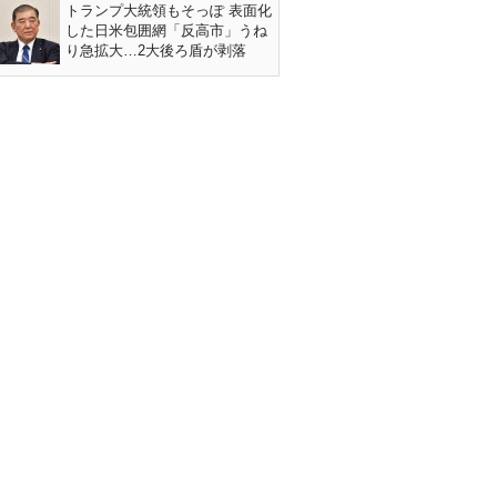
トランプ大統領もそっぽ 表面化
した日米包囲網「反高市」うね
り急拡大…2大後ろ盾が剥落