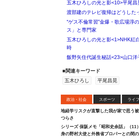
五木ひろしの光と影<10>平尾
渡部建のテレビ復帰はどうした
“ゲス不倫常習”金爆・歌広場淳
ス」と専門家
五木ひろしの光と影<1>NHK紅
時
飯野矢住代誕生秘話<23>山口
■関連キーワード
五木ひろし
平尾昌晃
政治・社会
スポーツ
ライ
地経学リスクが直撃した我が家で思う被
つらさ
シリーズ 保阪メモ「昭和史余話」（11
身の野村大使と外務省プロパーとの間の