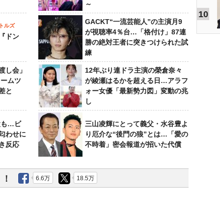
～
10
GACKT“一流芸能人”の主演月9
トルズ
が視聴率4％台…「格付け」87連
『ドン
勝の絶対王者に突きつけられた試
練
渡し会」
12年ぶり連ドラ主演の榮倉奈々
ドームツ
が綾瀬はるかを超える日…アラフ
差と
ォー女優「最新勢力図」変動の兆
し
設も…ビ
三山凌輝にとって義父・水谷豊よ
匂わせに
り厄介な“後門の狼”とは…「愛の
き反応
不時着」密会報道が招いた代償
う！
6.6万
18.5万