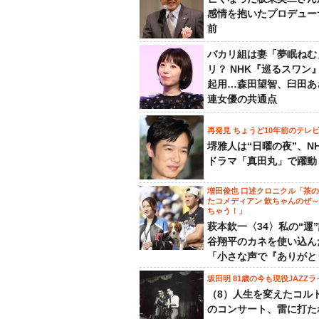
感情を抱いたプロデュー
前
バカリ組は妻「夢眠ねむ
リ？ NHK『巡るスワン
起用…森田望智、臼田あ
連女優の共通点
再発見 ちょうど10年前のテレ
堺雅人は“日曜の夜”、N
ドラマ「真田丸」で躍動
増田俊也 口述クロニクル「茶
たコメディアン 欽ちゃんのぜ
ちゃう！」
萩本欽一〈34〉私の“運
谷翔平のカネを使い込ん
「小さな声で『ありがと
坂田明 81歳の今も現役JAZZラ
（8）人生を変えたコル
のコンサート、雷に打た