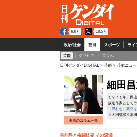
6.6万
18.5万
政治/社会
芸能
スポーツ
ライ
芸能
グラビア
コラム
日刊ゲンダイDIGITAL
芸能
芸能ニュー
細田昌
１９７１年、岡
放送作家として
「
沢村忠に真空
４３回講談社本
著者のコラム一覧
芸能界と格闘技界 その深淵