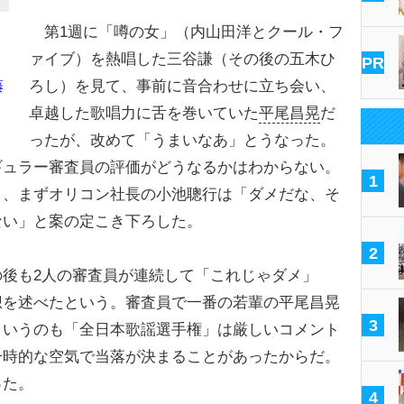
第1週に「噂の女」（内山田洋とクール・フ
ァイブ）を熱唱した三谷謙（その後の五木ひ
PR
ろし）を見て、事前に音合わせに立ち会い、
藤
卓越した歌唱力に舌を巻いていた
平尾昌晃
だ
ったが、改めて「うまいなあ」とうなった。
ギュラー審査員の評価がどうなるかはわからない。
1
と、まずオリコン社長の小池聰行は「ダメだな、そ
ない」と案の定こき下ろした。
2
後も2人の審査員が連続して「これじゃダメ」
想を述べたという。審査員で一番の若輩の平尾昌晃
3
というのも「全日本歌謡選手権」は厳しいコメント
一時的な空気で当落が決まることがあったからだ。
った。
4