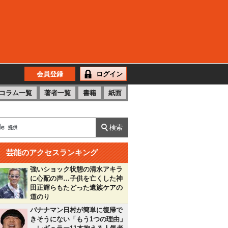
会員登録
ログイン
コラム一覧
著者一覧
書籍
紙面
芸能のアクセスランキング
強いショック状態の清水アキラ
に心配の声…子供を亡くした神
田正輝らもたどった遺族ケアの
道のり
バナナマン日村が簡単に復帰で
きそうにない「もう1つの理由」