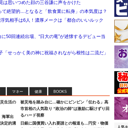
昌晃は思いつめた顔の三谷謙に声をかけた
って絶望的…となると「飲食業に転身」の本気度は？
の浮気相手は6人！濃厚メークは「都合のいいルック
白に50回連続出場、“日大の竜”が述懐するデビュー当
洋子「せっかく美の神に祝福されながら根性は二流だ」
フ
マネー
健康
BOOKS
災生活の
被災地を踏み台に…確かにビンビン「伝わる」高
市首相の人気取り “政治の師”は激励に駆けずり回
るハード視察
）海軍出
決定的溝
日銀に国債買い入れ要請との報道も…円安・物価
人気