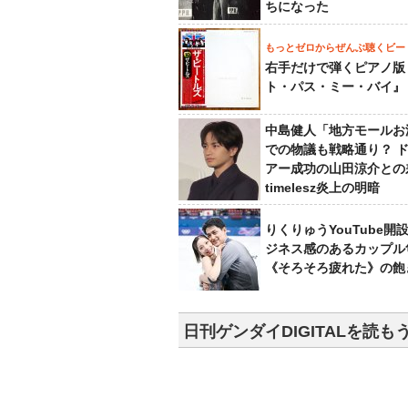
ちになった
もっとゼロからぜんぶ聴くビー
右手だけで弾くピアノ版
ト・パス・ミー・バイ』
中島健人「地方モールお
での物議も戦略通り？ 
アー成功の山田涼介との
timelesz炎上の明暗
りくりゅうYouTube開
ジネス感のあるカップル
《そろそろ疲れた》の飽
日刊ゲンダイDIGITALを読も