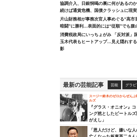
協調介入、日銀恫喝の裏に何があるのか
続けば通貨危機、国債クラッシュに現実
片山財務相が事務次官人事めぐる“高市
暗闘”に勝利…表面的には“従順”でも腹
消費税政局にいっちょがみ 「反対派」
玉木代表もヒートアップ…見え隠れする
影
最新の芸能記事
芸能
グラビ
スージー鈴木のゼロからぜんぶ
ルズ
『グラス・オニオン』コ
ング然としたビートルズ
がえし」
「恩人だけど、嫌いな人
亡くなった板東英二さん