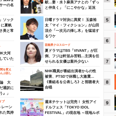
献…妻・水卜麻美アナとの「ずっ
サーの名
と仲良く」「にこやかな」近況
5
」ソック
日曜ドラマ対決に異変！ 玉森裕
』に夏帆
太「マイ・フィクション」が山田
さ美と常
涼介「一次元の挿し木」を猛追す
るワケ
6
芸能界クロスロード
ビ
夏ドラマはTBS「VIVANT」が圧
HK大河
倒、フジは軒並み苦戦…主演を任
していた
7
せられる女優は案外少ない
の間を変え
NHK職員が番組出演者からの性
～んぶ話し
被害、PTSDで休職し大激震…
8
《番組名を公表しろ》と視聴者大
”論 大
合唱
だ通訳に
う』」
イブ
週末チケットは完売！ 女性アイ
9
トレーン
ドルフェス「TOKYO IDOL
れた気持
FESTIVAL」の現在地 ～現地ルポ