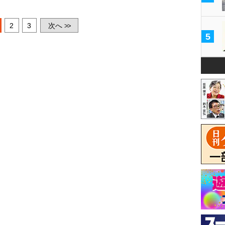
2
3
次へ
>>
5