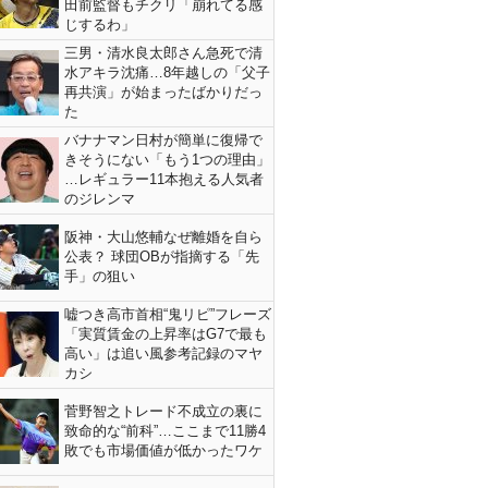
田前監督もチクリ「崩れてる感
じするわ」
三男・清水良太郎さん急死で清
水アキラ沈痛…8年越しの「父子
再共演」が始まったばかりだっ
た
バナナマン日村が簡単に復帰で
きそうにない「もう1つの理由」
…レギュラー11本抱える人気者
のジレンマ
阪神・大山悠輔なぜ離婚を自ら
公表？ 球団OBが指摘する「先
手」の狙い
嘘つき高市首相“鬼リピ”フレーズ
「実質賃金の上昇率はG7で最も
高い」は追い風参考記録のマヤ
カシ
菅野智之トレード不成立の裏に
致命的な“前科”…ここまで11勝4
敗でも市場価値が低かったワケ