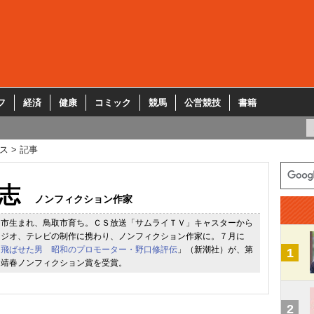
フ
経済
健康
コミック
競馬
公営競技
書籍
ス
記事
志
ノンフィクション作家
山市生まれ、鳥取市育ち。ＣＳ放送「サムライＴＶ」キャスターから
ラジオ、テレビの制作に携わり、ノンフィクション作家に。７月に
を飛ばせた男 昭和のプロモーター・野口修評伝
」（新潮社）が、第
1
田靖春ノンフィクション賞を受賞。
2