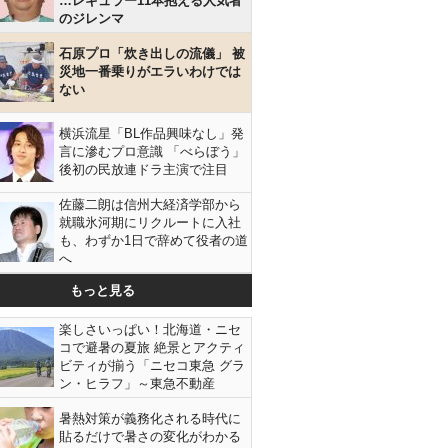
…レギュラー11本抱える人気者
のジレンマ
石原プロ「炊き出しの流儀」 被
災地一番乗りがエラいわけでは
ない
横浜流星「BL作品興味なし」発
言に滲むプロ意識 「べらぼう」
後初の民放連ドラ主演で注目
佐藤二朗は信州大経済学部から
就職氷河期にリクルートに入社
も、わずか1日で辞めて役者の道
へ
もっと見る
楽しさいっぱい！北海道・ニセ
コで避暑の夏旅 絶景とアクティ
ビティが揃う「ニセコ東急 グラ
ン・ヒラフ」～東急不動産
暑熱対策が義務化される時代に
貼るだけで暑さの変化がわかる