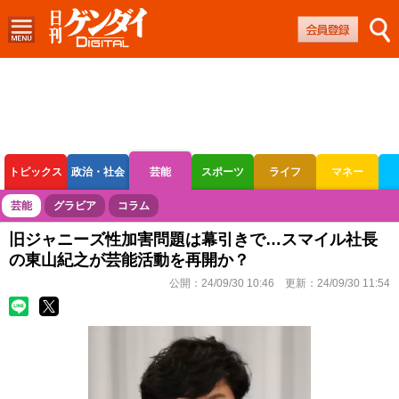
トピックス
政治・社会
芸能
スポーツ
ライフ
マネー
ボートレース
競輪
オートレース
芸能
グラビア
コラム
旧ジャニーズ性加害問題は幕引きで…スマイル社長
の東山紀之が芸能活動を再開か？
公開：
24/09/30 10:46
更新：
24/09/30 11:54