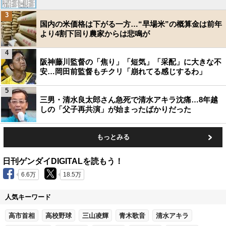
3
国内の米価格は下がる一方…“早場米”の概算金は前年
より4割下回り農家からは悲鳴が
4
阪神藤川監督の「焦り」「短気」「采配」に大きな不
安…岡田前監督もチクリ「崩れてる感じするわ」
5
三男・清水良太郎さん急死で清水アキラ沈痛…8年越
しの「父子再共演」が始まったばかりだった
もっとみる
日刊ゲンダイDIGITALを読もう！
6.6万
18.5万
人気キーワード
高市首相
高校野球
三山凌輝
青木歌音
清水アキラ