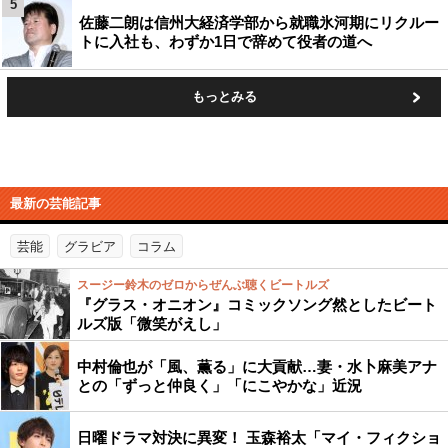
5
佐藤二朗は信州大経済学部から就職氷河期にリクルー
トに入社も、わずか1日で辞めて役者の道へ
もっとみる
最新の芸能記事
芸能
グラビア
コラム
スージー鈴木のゼロからぜんぶ聴くビートルズ
『グラス・オニオン』コミックソング然としたビート
ルズ版「微笑がえし」
中村倫也が「風、薫る」に大貢献…妻・水卜麻美アナ
との「ずっと仲良く」「にこやかな」近況
日曜ドラマ対決に異変！ 玉森裕太「マイ・フィクショ