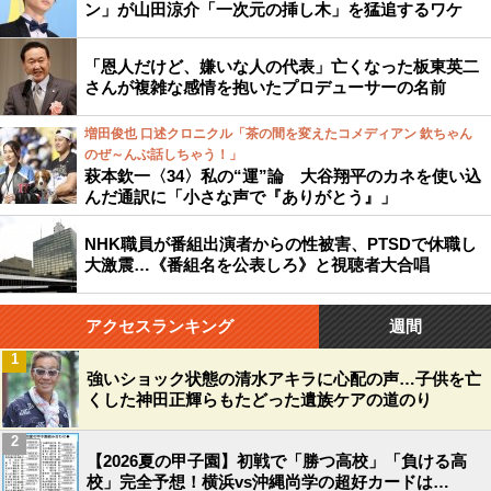
ン」が山田涼介「一次元の挿し木」を猛追するワケ
「恩人だけど、嫌いな人の代表」亡くなった板東英二
さんが複雑な感情を抱いたプロデューサーの名前
増田俊也 口述クロニクル「茶の間を変えたコメディアン 欽ちゃん
のぜ～んぶ話しちゃう！」
萩本欽一〈34〉私の“運”論 大谷翔平のカネを使い込
んだ通訳に「小さな声で『ありがとう』」
NHK職員が番組出演者からの性被害、PTSDで休職し
大激震…《番組名を公表しろ》と視聴者大合唱
アクセスランキング
週間
1
強いショック状態の清水アキラに心配の声…子供を亡
くした神田正輝らもたどった遺族ケアの道のり
2
【2026夏の甲子園】初戦で「勝つ高校」「負ける高
校」完全予想！横浜vs沖縄尚学の超好カードは…