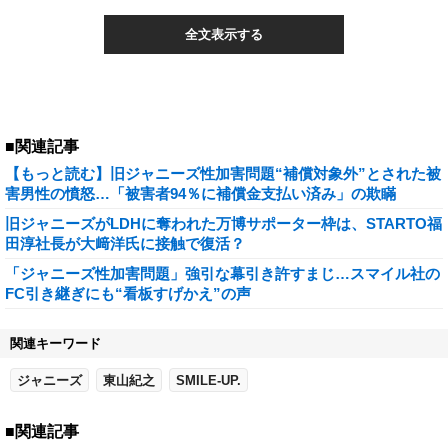
全文表示する
■関連記事
【もっと読む】旧ジャニーズ性加害問題“補償対象外”とされた被
害男性の憤怒…「被害者94％に補償金支払い済み」の欺瞞
旧ジャニーズがLDHに奪われた万博サポーター枠は、STARTO福
田淳社長が大﨑洋氏に接触で復活？
「ジャニーズ性加害問題」強引な幕引き許すまじ…スマイル社の
FC引き継ぎにも“看板すげかえ”の声
関連キーワード
ジャニーズ
東山紀之
SMILE-UP.
■関連記事