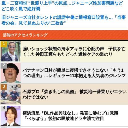
嵐・二宮和也 “世渡り上手”の原点…ジャニーズ性加害問題など
どこ吹く風で絶好調
旧ジャニーズ自社タレントの誹謗中傷に通報窓口設置も…「当事
者の会」見て見ぬふりの“二枚舌”
芸能のアクセスランキング
1
強いショック状態の清水アキラに心配の声…子供を亡
くした神田正輝らもたどった遺族ケアの道のり
2
バナナマン日村が簡単に復帰できそうにない「もう1
つの理由」…レギュラー11本抱える人気者のジレンマ
3
石原プロ「炊き出しの流儀」 被災地一番乗りがエラい
わけではない
4
横浜流星「BL作品興味なし」発言に滲むプロ意識
「べらぼう」後初の民放連ドラ主演で注目