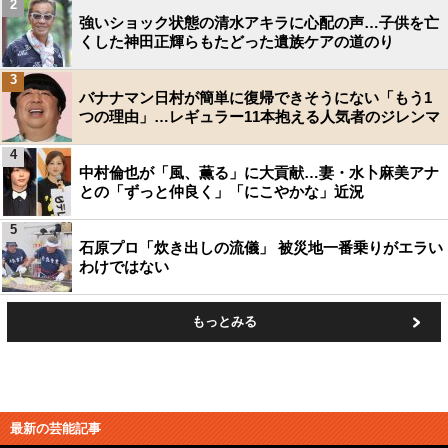
2
強いショック状態の清水アキラに心配の声…子供を亡
くした神田正輝らもたどった遺族ケアの道のり
3
バナナマン日村が簡単に復帰できそうにない「もう1
つの理由」…レギュラー11本抱える人気者のジレンマ
4
中村倫也が「風、薫る」に大貢献…妻・水卜麻美アナ
との「ずっと仲良く」「にこやかな」近況
5
石原プロ「炊き出しの流儀」 被災地一番乗りがエラい
わけではない
もっとみる
最新の芸能記事