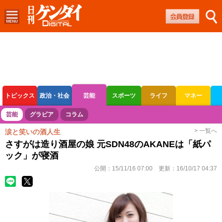
トピックス
政治・社会
芸能
スポーツ
ライフ
マネー
ボートレース
競輪
オートレース
芸能
グラビア
コラム
> 一覧へ
涙と笑いの酒人生
さすがは造り酒屋の娘 元SDN48のAKANEは「紙パ
ック」が寝酒
公開：
15/11/16 07:00
更新：
16/10/17 04:37