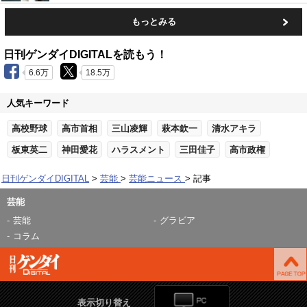
もっとみる
日刊ゲンダイDIGITALを読もう！
6.6万
18.5万
人気キーワード
高校野球
高市首相
三山凌輝
萩本欽一
清水アキラ
板東英二
神田愛花
ハラスメント
三田佳子
高市政権
日刊ゲンダイDIGITAL
芸能
芸能ニュース
記事
芸能
芸能
グラビア
コラム
表示切り替え