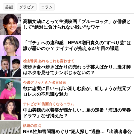
芸能
グラビア
コラム
高橋文哉にとって主演映画「ブルーロック」が俳優と
して“絶対に負けられない戦い”なワケ
「ゴチ」への違和感…NEWS増田貴久の“すべり芸”は
誰が悪いのか？ ナイナイが抱える27年目の課題
桧山珠美 あれもこれも言わせて
街歩き食べ歩きばかりの売れっ子芸人ばかり…漫才師
はネタを見せてナンボじゃないの？
今週グサッときた名言珍言
欲に忠実に目いっぱい楽しむ姿が、紅しょうが熊元プ
ロレスの不思議な魅力
テレビが10倍面白くなるコラム
中山美穂の水着姿が懐かしい…夏の定番「海辺の青春
ドラマ」なぜ消えた？
話題の焦点
NHK性加害問題めぐり"犯人探し”過熱…「出演者非公