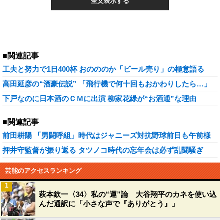
全文表示する
■関連記事
工夫と努力で1日400杯 おのののか「ビール売り」の極意語る
高田延彦の“酒豪伝説” 「飛行機で何十回もおかわりしたら…」
下戸なのに日本酒のＣＭに出演 柳家花緑が“お酒通”な理由
■関連記事
前田耕陽 「男闘呼組」時代はジャニーズ対抗野球前日も午前様
押井守監督が振り返る タツノコ時代の忘年会は必ず乱闘騒ぎ
芸能のアクセスランキング
1
萩本欽一〈34〉私の“運”論 大谷翔平のカネを使い込
んだ通訳に「小さな声で『ありがとう』」