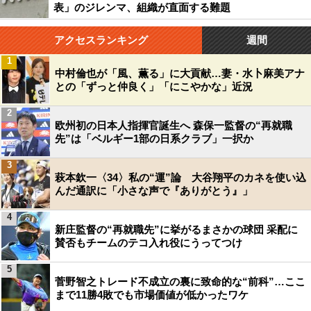
表」のジレンマ、組織が直面する難題
アクセスランキング
週間
1
中村倫也が「風、薫る」に大貢献…妻・水卜麻美アナ
との「ずっと仲良く」「にこやかな」近況
2
欧州初の日本人指揮官誕生へ 森保一監督の“再就職
先”は「ベルギー1部の日系クラブ」一択か
3
萩本欽一〈34〉私の“運”論 大谷翔平のカネを使い込
んだ通訳に「小さな声で『ありがとう』」
4
新庄監督の“再就職先”に挙がるまさかの球団 采配に
賛否もチームのテコ入れ役にうってつけ
5
菅野智之トレード不成立の裏に致命的な“前科”…ここ
まで11勝4敗でも市場価値が低かったワケ