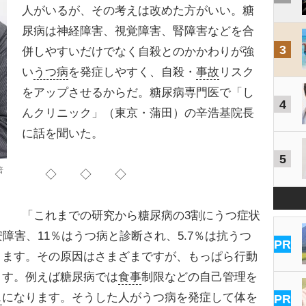
人がいるが、その考えは改めた方がいい。糖
尿病は神経障害、視覚障害、腎障害などを合
3
併しやすいだけでなく自殺とのかかわりが強
い
うつ病
を発症しやすく、自殺・
事故
リスク
をアップさせるからだ。糖尿病専門医で「し
4
んクリニック」（東京・蒲田）の辛浩基院長
に話を聞いた。
5
倍
◇ ◇ ◇
「これまでの研究から糖尿病の3割にうつ症状
障害、11％はうつ病と診断され、5.7％は抗うつ
PR
ります。その原因はさまざまですが、もっぱら行動
ます。例えば糖尿病では
食事
制限などの自己管理を
ス
になります。そうした人がうつ病を発症して体を
PR