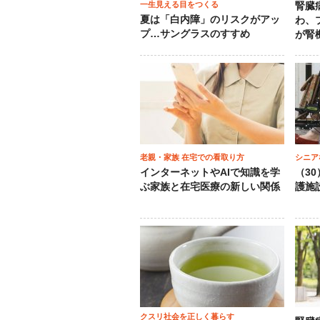
一生見える目をつくる
腎臓
夏は「白内障」のリスクがアッ
わ、
プ…サングラスのすすめ
が腎
老親・家族 在宅での看取り方
シニア
インターネットやAIで知識を学
（3
ぶ家族と在宅医療の新しい関係
護施
クスリ社会を正しく暮らす