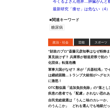
今くるよさん他界…膵臓がんと
最新研究「痩せ」は危ない（4
■関連キーワード
糖尿病
政治・社会
芸能
スポーツ
“財政のプロ”斎藤元彦知事はなぜ粉飾
算見抜けず？ 兵庫県が都道府県で初の
化団体」転落危機
軍事大国がなぜ？ 米が「兵器枯渇」で
は継続困難…トランプ大統領がヘグセス
に激怒！
OTC類似薬「追加負担免除」の“落とし
疾患の患者でも「配慮」されない恐れあ
自民党総裁選は「うんこ味のカレーか、
のうんこか」 どれを選んでも地獄だっ