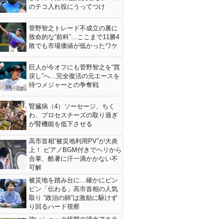
のテコ入れ役にうってつけ
菅野智之トレード不成立の裏に
致命的な“前科”…ここまで11勝4
敗でも市場価値が低かったワケ
巨人が今オフにも菅野智之を“買
戻し”へ…完全復活の元エースを
待つメジャーとの争奪戦
腎臓病（4）ソーセージ、ちく
わ、プロセスチーズの取り過ぎ
が腎機能を低下させる
高市首相“被災地利用PV”が大炎
上！ ピアノBGM付きでヘリから
合掌、酷暑に汗一滴かかない不
可解
被災地を踏み台に…確かにビン
ビン「伝わる」高市首相の人気
取り “政治の師”は激励に駆けず
り回るハード視察