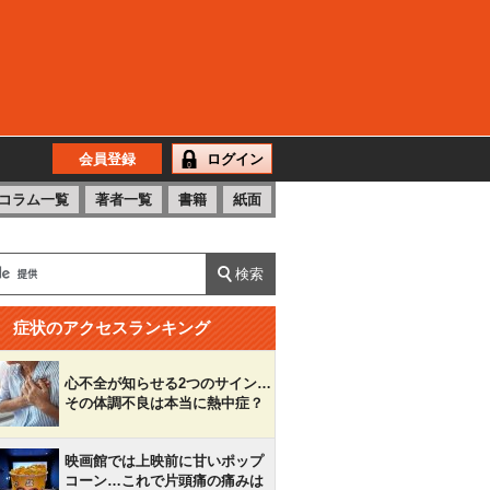
会員登録
ログイン
コラム一覧
著者一覧
書籍
紙面
症状のアクセスランキング
心不全が知らせる2つのサイン…
その体調不良は本当に熱中症？
映画館では上映前に甘いポップ
コーン…これで片頭痛の痛みは