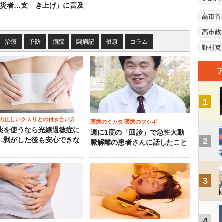
災者…支
き上げ」に言及
高市首
高市政
治療
予防
病院
闘病記
健康
コラム
野村克
1
の正しいクスリとの付き合い方
医療のミカタ 医療のフシギ
薬を使うなら光線過敏症に
週に1度の「回診」で急性大動
…剥がした後も安心できな
2
脈解離の患者さんに話したこと
3
4