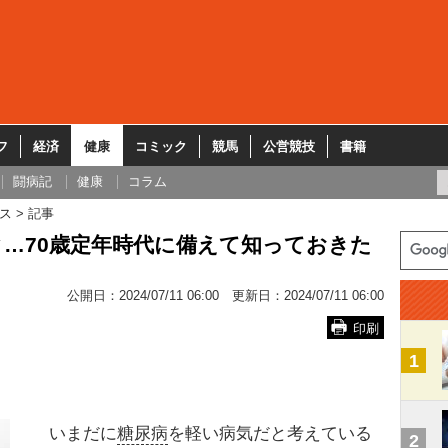
フ
経済
健康
コミック
競馬
公営競技
書籍
闘病記
健康
コラム
ス
記事
…70歳定年時代に備えて知っておきた
公開日：
2024/07/11 06:00
更新日：
2024/07/11 06:00
印刷
1
いまだに
糖尿病
を軽い病気だと考えている
2