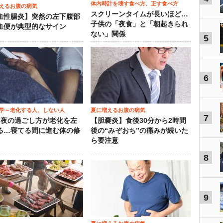
体内時計を壊す食べ方、正す食べ方
えるお腹の病気
スクリーンタイムが長いほど…
血性腸炎】突然の左下腹部
子供の「夜食」と「朝起きられ
血便が典型的なサイン
ない」関係
5
6
学～老化する人、しない人
夏に増えるお腹の病気
7
）夜の過ごし方が老化を左
【胆嚢炎】食後30分から2時間
る…寝てる間に進む体の修
後の“みぞおち”の痛みが続いた
ら要注意
8
9