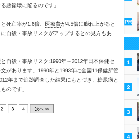
する悪循環に陥るのです」
PR
死亡率が1.6倍、
医療費
が4.5倍に膨れ上がると
らに自殺・事故リスクがアップするとの見方もあ
自殺・事故リスク:1990年～2012年日本保健セ
1
があります。1990年と1993年に全国11保健所管
を2012年まで追跡調査した結果にもとづき、糖尿病と
2
たものです」
2
3
4
次へ
>>
3
4