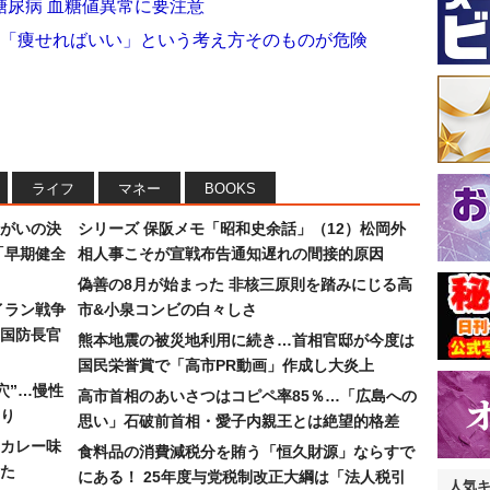
糖尿病 血糖値異常に要注意
）「痩せればいい」という考え方そのものが危険
ライフ
マネー
BOOKS
まがいの決
シリーズ 保阪メモ「昭和史余話」（12）松岡外
「早期健全
相人事こそが宣戦布告通知遅れの間接的原因
偽善の8月が始まった 非核三原則を踏みにじる高
イラン戦争
市&小泉コンビの白々しさ
国防長官
熊本地震の被災地利用に続き…首相官邸が今度は
国民栄誉賞で「高市PR動画」作成し大炎上
穴”…慢性
高市首相のあいさつはコピペ率85％…「広島への
り
思い」石破前首相・愛子内親王とは絶望的格差
カレー味
食料品の消費減税分を賄う「恒久財源」ならすで
た
にある！ 25年度与党税制改正大綱は「法人税引
人気