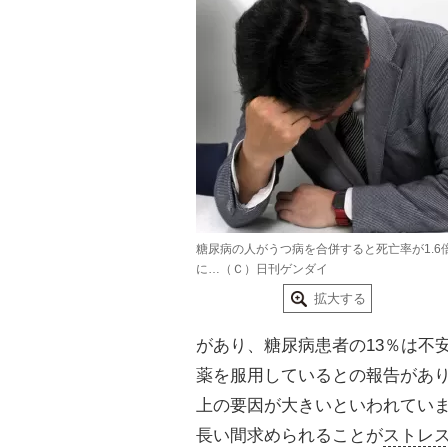
糖尿病の人がうつ病を合併すると死亡率が1.6
に…（Ｃ）日刊ゲンダイ
拡大する
があり、糖尿病患者の13％は不安
薬を服用しているとの報告があ
上の要因が大きいといわれてい
長い間求められることが
ストレ