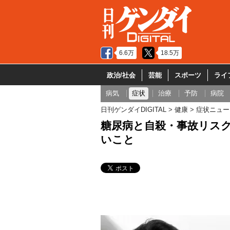
6.6万
18.5万
政治/社会
芸能
スポーツ
ライ
病気
症状
治療
予防
病院
日刊ゲンダイDIGITAL
健康
症状ニュー
糖尿病と自殺・事故リスク
いこと