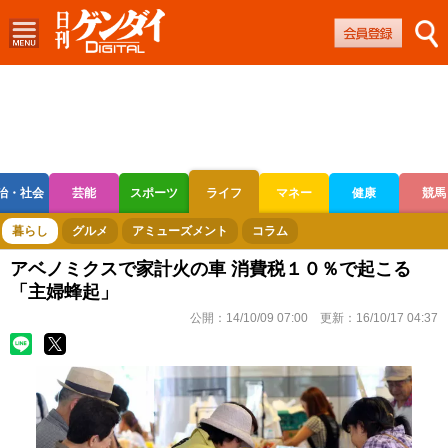
治・社会
芸能
スポーツ
ライフ
マネー
健康
競馬
ボートレース
競輪
オートレース
暮らし
グルメ
アミューズメント
コラム
アベノミクスで家計火の車 消費税１０％で起こる
「主婦蜂起」
公開：
14/10/09 07:00
更新：
16/10/17 04:37