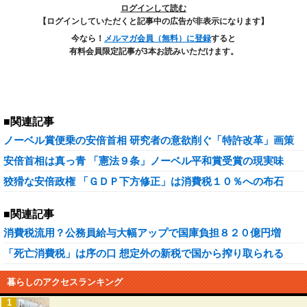
ログインして読む
【ログインしていただくと記事中の広告が非表示になります】
今なら！
メルマガ会員（無料）に登録
すると
有料会員限定記事が3本お読みいただけます。
■関連記事
ノーベル賞便乗の安倍首相 研究者の意欲削ぐ「特許改革」画策
安倍首相は真っ青 「憲法９条」ノーベル平和賞受賞の現実味
狡猾な安倍政権 「ＧＤＰ下方修正」は消費税１０％への布石
■関連記事
消費税流用？公務員給与大幅アップで国庫負担８２０億円増
「死亡消費税」は序の口 想定外の新税で国から搾り取られる
暮らしのアクセスランキング
1