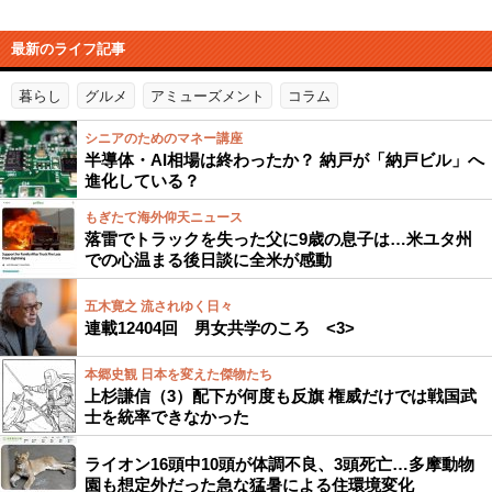
最新のライフ記事
暮らし
グルメ
アミューズメント
コラム
シニアのためのマネー講座
半導体・AI相場は終わったか？ 納戸が「納戸ビル」へ
進化している？
もぎたて海外仰天ニュース
落雷でトラックを失った父に9歳の息子は…米ユタ州
での心温まる後日談に全米が感動
五木寛之 流されゆく日々
連載12404回 男女共学のころ <3>
本郷史観 日本を変えた傑物たち
上杉謙信（3）配下が何度も反旗 権威だけでは戦国武
士を統率できなかった
ライオン16頭中10頭が体調不良、3頭死亡…多摩動物
園も想定外だった急な猛暑による住環境変化