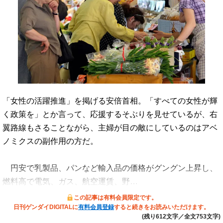
「女性の活躍推進」を掲げる安倍首相。「すべての女性が輝
く政策を」とか言って、応援するそぶりを見せているが、右
翼路線もさることながら、主婦が目の敵にしているのはアベ
ノミクスの副作用の方だ。
円安で乳製品、パンなど輸入品の価格がグングン上昇し、
燃料高で電気、ガス、航空運賃、野…
この記事は有料会員限定です。
日刊ゲンダイDIGITALに
有料会員登録
すると続きをお読みいただけます。
(残り612文字／全文753文字)