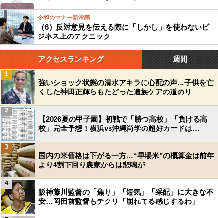
令和のマナー新常識
（6）反対意見を伝える際に「しかし」を使わないビ
ジネス上のテクニック
アクセスランキング
週間
1
強いショック状態の清水アキラに心配の声…子供を亡
くした神田正輝らもたどった遺族ケアの道のり
2
【2026夏の甲子園】初戦で「勝つ高校」「負ける高
校」完全予想！横浜vs沖縄尚学の超好カードは…
3
国内の米価格は下がる一方…“早場米”の概算金は前年
より4割下回り農家からは悲鳴が
4
阪神藤川監督の「焦り」「短気」「采配」に大きな不
安…岡田前監督もチクリ「崩れてる感じするわ」