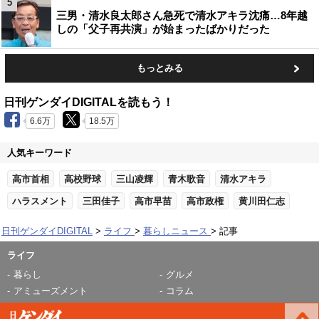
5
三男・清水良太郎さん急死で清水アキラ沈痛…8年越
しの「父子再共演」が始まったばかりだった
もっとみる
日刊ゲンダイDIGITALを読もう！
6.6万
18.5万
人気キーワード
高市首相
高校野球
三山凌輝
青木歌音
清水アキラ
ハラスメント
三田佳子
高市早苗
高市政権
黄川田仁志
日刊ゲンダイDIGITAL
ライフ
暮らしニュース
記事
ライフ
暮らし
グルメ
アミューズメント
コラム