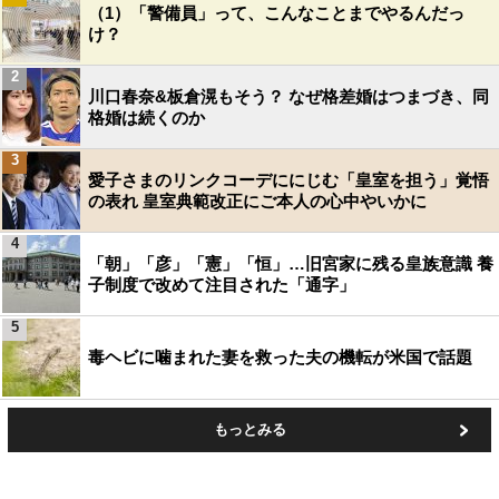
（1）「警備員」って、こんなことまでやるんだっ
け？
2
川口春奈&板倉滉もそう？ なぜ格差婚はつまづき、同
格婚は続くのか
3
愛子さまのリンクコーデににじむ「皇室を担う」覚悟
の表れ 皇室典範改正にご本人の心中やいかに
4
「朝」「彦」「憲」「恒」…旧宮家に残る皇族意識 養
子制度で改めて注目された「通字」
5
毒ヘビに噛まれた妻を救った夫の機転が米国で話題
もっとみる