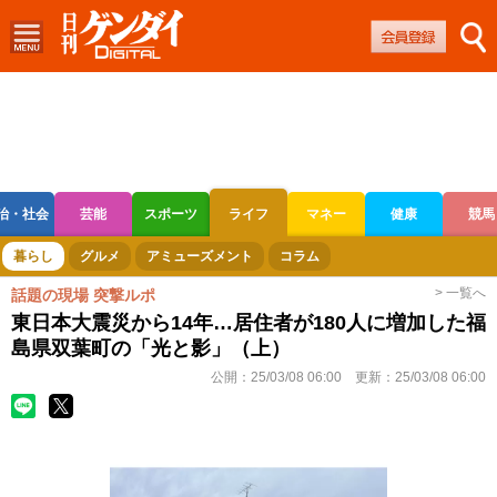
治・社会
芸能
スポーツ
ライフ
マネー
健康
競馬
ボートレース
競輪
オートレース
暮らし
グルメ
アミューズメント
コラム
> 一覧へ
話題の現場 突撃ルポ
東日本大震災から14年…居住者が180人に増加した福
島県双葉町の「光と影」（上）
公開：
25/03/08 06:00
更新：
25/03/08 06:00