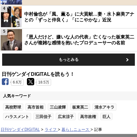
4
中村倫也が「風、薫る」に大貢献…妻・水卜麻美アナ
との「ずっと仲良く」「にこやかな」近況
5
「恩人だけど、嫌いな人の代表」亡くなった板東英二
さんが複雑な感情を抱いたプロデューサーの名前
もっとみる
日刊ゲンダイDIGITALを読もう！
6.6万
18.5万
人気キーワード
高校野球
高市首相
三山凌輝
板東英二
清水アキラ
ハラスメント
三田佳子
広末涼子
高市政権
巨人
日刊ゲンダイDIGITAL
ライフ
暮らしニュース
記事