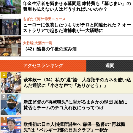
年金生活者を悩ませる墓問題 維持費も「墓じまい」の
費用も払えない人はどうすればいいのか？
もぎたて海外仰天ニュース
ヒーローに仮装したつもりがテロと間違われた？ オー
ストラリアで起きた逮捕劇が一大騒動に
大竹聡 大酒の一滴
（42）酷暑の午後の涼み酒
アクセスランキング
週間
1
萩本欽一〈34〉私の“運”論 大谷翔平のカネを使い込
んだ通訳に「小さな声で『ありがとう』」
2
新庄監督の“再就職先”に挙がるまさかの球団 采配に
賛否もチームのテコ入れ役にうってつけ
3
欧州初の日本人指揮官誕生へ 森保一監督の“再就職
先”は「ベルギー1部の日系クラブ」一択か