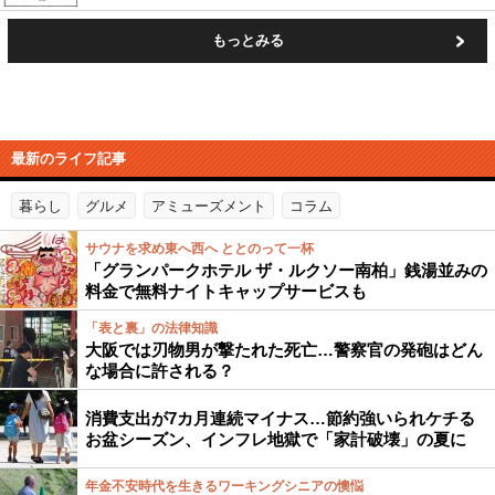
もっとみる
最新のライフ記事
暮らし
グルメ
アミューズメント
コラム
サウナを求め東へ西へ ととのって一杯
「グランパークホテル ザ・ルクソー南柏」銭湯並みの
料金で無料ナイトキャップサービスも
「表と裏」の法律知識
大阪では刃物男が撃たれた死亡…警察官の発砲はどん
な場合に許される？
消費支出が7カ月連続マイナス…節約強いられケチる
お盆シーズン、インフレ地獄で「家計破壊」の夏に
年金不安時代を生きるワーキングシニアの懊悩