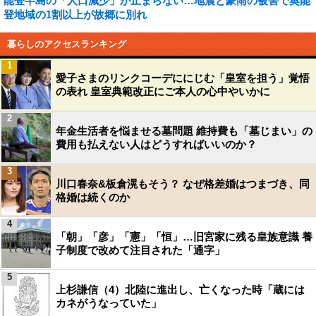
能登半島の「人口減少」が止まらない…地震と豪雨の被害で奥能
登地域の1割以上が故郷に別れ
暮らしのアクセスランキング
1
愛子さまのリンクコーデににじむ「皇室を担う」覚悟
の表れ 皇室典範改正にご本人の心中やいかに
2
年金生活者を悩ませる墓問題 維持費も「墓じまい」の
費用も払えない人はどうすればいいのか？
3
川口春奈&板倉滉もそう？ なぜ格差婚はつまづき、同
格婚は続くのか
4
「朝」「彦」「憲」「恒」…旧宮家に残る皇族意識 養
子制度で改めて注目された「通字」
5
上杉謙信（4）北陸に進出し、亡くなった時「蔵には
カネがうなっていた」