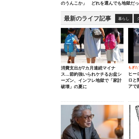
のうんこか」 どれを選んでも地獄だっ
最新のライフ記事
暮らし
もぎた
消費支出が7カ月連続マイナ
ヒー
ス…節約強いられケチるお盆シ
ロと
ーズン、インフレ地獄で「家計
アで
破壊」の夏に