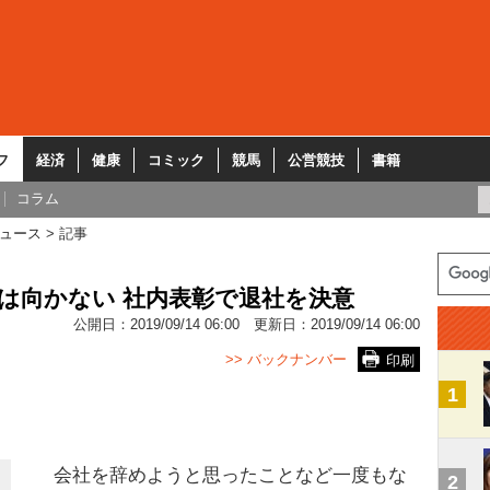
フ
経済
健康
コミック
競馬
公営競技
書籍
コラム
ュース
記事
には向かない 社内表彰で退社を決意
公開日：
2019/09/14 06:00
更新日：
2019/09/14 06:00
>> バックナンバー
印刷
1
会社を辞めようと思ったことなど一度もな
2