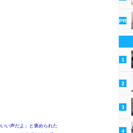
PR
1
2
3
のいい声だよ」と褒められた
4