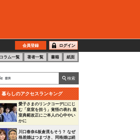
会員登録
ログイン
コラム一覧
著者一覧
書籍
紙面
暮らしのアクセスランキング
愛子さまのリンクコーデににじ
む「皇室を担う」覚悟の表れ 皇
室典範改正にご本人の心中やい
かに
川口春奈&板倉滉もそう？ なぜ
格差婚はつまづき、同格婚は続