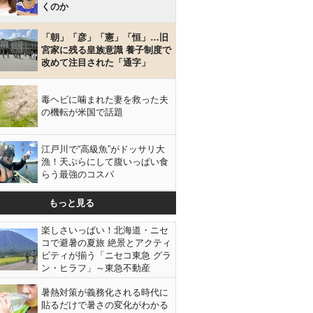
くのか
「朝」「彦」「憲」「恒」…旧
宮家に残る皇族意識 養子制度で
改めて注目された「通字」
毒ヘビに噛まれた妻を救った夫
の機転が米国で話題
江戸川で“高級魚”がドッサリ大
漁！天ぷらにして腹いっぱい食
らう最強のコスパ
もっと見る
楽しさいっぱい！北海道・ニセ
コで避暑の夏旅 絶景とアクティ
ビティが揃う「ニセコ東急 グラ
ン・ヒラフ」～東急不動産
暑熱対策が義務化される時代に
貼るだけで暑さの変化がわかる