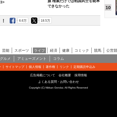
旗 権威だけでは戦国武士を統率
3>
できなかった
10
う！
6.6万
18.5万
芸能
スポーツ
ライフ
経済
健康
コミック
競馬
公営
グルメ
アミューズメント
コラム
ー
サイトマップ
個人情報
著作権
リンク
定期購読申込み
広告掲載について
会社概要
採用情報
よくある質問・お問い合わせ
Copyright (C) Nikkan Gendai. All Rights Reserved