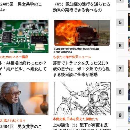
12405回 男女共学のこ
（65）認知症の進行を遅らせる
4>
効果の期待できる食べもの
5
6
のためのマネー講座
もぎたて海外仰天ニュース
体・AI相場は終わったか？
落雷でトラックを失った父に9
7
が「納戸ビル」へ進化して
歳の息子は…米ユタ州での心温
？
まる後日談に全米が感動
8
9
本郷史観 日本を変えた傑物たち
之 流されゆく日々
上杉謙信（3）配下が何度も反
12404回 男女共学のこ