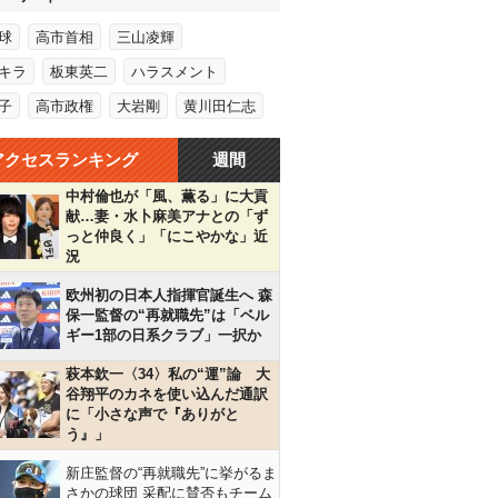
球
高市首相
三山凌輝
キラ
板東英二
ハラスメント
子
高市政権
大岩剛
黄川田仁志
アクセスランキング
週間
中村倫也が「風、薫る」に大貢
献…妻・水卜麻美アナとの「ず
っと仲良く」「にこやかな」近
況
欧州初の日本人指揮官誕生へ 森
保一監督の“再就職先”は「ベル
ギー1部の日系クラブ」一択か
萩本欽一〈34〉私の“運”論 大
谷翔平のカネを使い込んだ通訳
に「小さな声で『ありがと
う』」
新庄監督の“再就職先”に挙がるま
さかの球団 采配に賛否もチーム