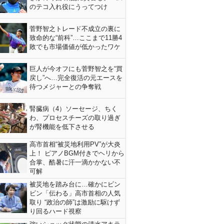
のテコ入れ役にうってつけ
菅野智之トレード不成立の裏に
致命的な“前科”…ここまで11勝4
敗でも市場価値が低かったワケ
巨人が今オフにも菅野智之を“買
戻し”へ…完全復活の元エースを
待つメジャーとの争奪戦
腎臓病（4）ソーセージ、ちく
わ、プロセスチーズの取り過ぎ
が腎機能を低下させる
高市首相“被災地利用PV”が大炎
上！ ピアノBGM付きでヘリから
合掌、酷暑に汗一滴かかない不
可解
被災地を踏み台に…確かにビン
ビン「伝わる」高市首相の人気
取り “政治の師”は激励に駆けず
り回るハード視察