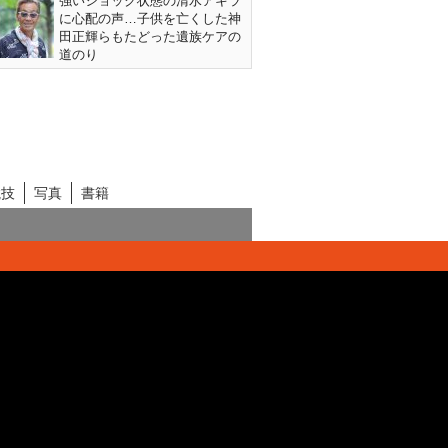
強いショック状態の清水アキラ
に心配の声…子供を亡くした神
田正輝らもたどった遺族ケアの
道のり
競技
写真
書籍