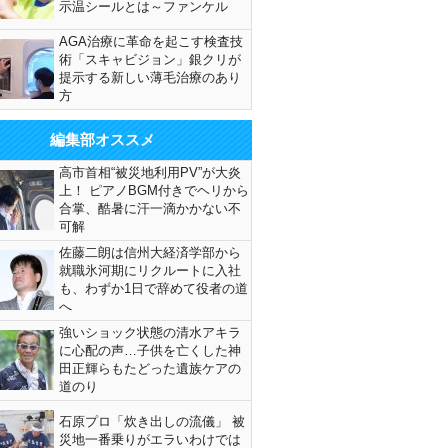
示温シールとは～ファンケル
AGA治療に革命を起こす検査技
術「スキャビジョン」銀クリが
提示する新しい薄毛治療のあり
方
編集部オススメ
高市首相“被災地利用PV”が大炎
上！ ピアノBGM付きでヘリから
合掌、酷暑に汗一滴かかない不
可解
佐藤二朗は信州大経済学部から
就職氷河期にリクルートに入社
も、わずか1日で辞めて役者の道
へ
強いショック状態の清水アキラ
に心配の声…子供を亡くした神
田正輝らもたどった遺族ケアの
道のり
石原プロ「炊き出しの流儀」 被
災地一番乗りがエラいわけでは