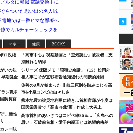
ミノルタに就職 電話交換手に
がぐらついた思い出の名人戦
が 電通では一番ヒマな部署へ
5
研修でカルチャーショックを
マネー
健康
BOOKS
なボロ政権
「高市中心」視察動画と「空気読む」被災者…支
持離れも納得
まがいの決
シリーズ 保阪メモ「昭和史余話」（12）松岡外
「早期健全
相人事こそが宣戦布告通知遅れの間接的原因
偽善の8月が始まった 非核三原則を踏みにじる高
イラン戦争
市&小泉コンビの白々しさ
国防長官
熊本地震の被災地利用に続き…首相官邸が今度は
国民栄誉賞で「高市PR動画」作成し大炎上
穴”…慢性
高市首相のあいさつはコピペ率85％…「広島への
り
思い」石破前首相・愛子内親王とは絶望的格差
カレー味