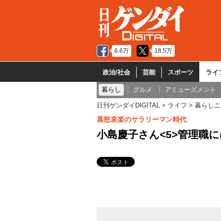
6.6万
18.5万
政治/社会
芸能
スポーツ
ライ
暮らし
グルメ
アミューズメント
日刊ゲンダイDIGITAL
ライフ
暮らしニ
喜怒哀楽のサラリーマン時代
小島慶子さん<5>管理職