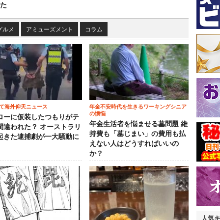
た
グルメ
アミューズメント
コラム
て海外仰天ニュース
年金不安時代を生きるワーキングシニア
の懊悩
ローに仮装したつもりがテ
年金生活者を悩ませる墓問題 維
間違われた？ オーストラリ
持費も「墓じまい」の費用も払
起きた逮捕劇が一大騒動に
えない人はどうすればいいの
か？
人気