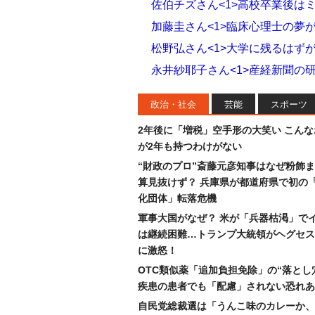
佐伯チズさん<1>高校卒業後は
加藤圭さん<1>臨床心理士の夢
松野弘さん<1>大学に残るはず
永井紗耶子さん<1>産経新聞の
政治・社会
芸能
スポーツ
2年後に「増税」空手形の大笑い こん
が2年も持つわけがない
“財政のプロ”斎藤元彦知事はなぜ粉飾
算見抜けず？ 兵庫県が都道府県で初の
化団体」転落危機
軍事大国がなぜ？ 米が「兵器枯渇」で
は継続困難…トランプ大統領がヘグセス
に激怒！
OTC類似薬「追加負担免除」の“落とし
疾患の患者でも「配慮」されない恐れあ
自民党総裁選は「うんこ味のカレーか、