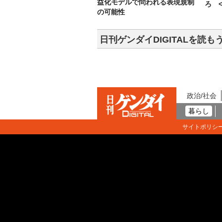
益化モデルで問われる表現規制
ろ <
の可能性
日刊ゲンダイDIGITALを読も
政治/社会
暮らし
サイトポリシ