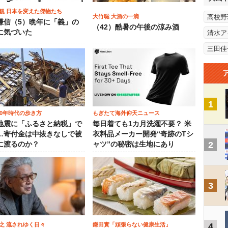
観 日本を変えた傑物たち
大竹聡 大酒の一滴
高校野
謙信（5）晩年に「義」の
（42）酷暑の午後の涼み酒
に気づいた
清水ア
三田佳
1
00年時代の歩き方
もぎたて海外仰天ニュース
地震に「ふるさと納税」で
毎日着ても1カ月洗濯不要？ 米
…寄付金は中抜きなしで被
衣料品メーカー開発“奇跡のTシ
2
に渡るのか？
ャツ”の秘密は生地にあり
3
之 流されゆく日々
鎌田實「頑張らない健康生活」
4