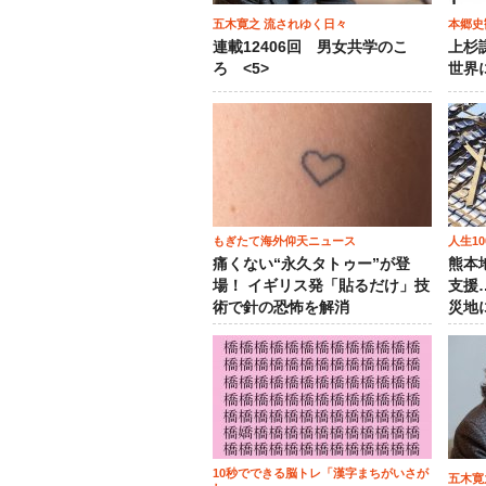
五木寛之 流されゆく日々
本郷史
連載12406回 男女共学のこ
上杉
ろ <5>
世界
もぎたて海外仰天ニュース
人生1
痛くない“永久タトゥー”が登
熊本
場！ イギリス発「貼るだけ」技
支援
術で針の恐怖を解消
災地
10秒でできる脳トレ「漢字まちがいさが
五木寛