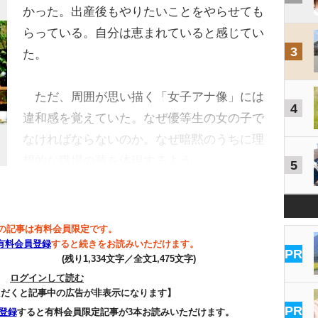
かった。出産後もやりたいことをやらせても
らっている。自分は恵まれていると感じてい
3
た。
ただ、周囲が思い描く「女子アナ像」には
4
違和感を覚えていた。なぜ優等生の女の子で
なければならないのか。なぜ暗黙のうちに理
想的な職場の華を体現するよう…
5
の記事は有料会員限定です。
有料会員登録
すると続きをお読みいただけます。
PR
(残り1,334文字／全文1,475文字)
ログインして読む
ただくと記事中の広告が非表示になります】
PR
登録
すると有料会員限定記事が3本お読みいただけます。