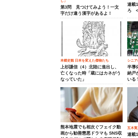
し」
連載
第3問 見つけてみよう！一文
ろ <
字だけ違う漢字があるよ！
本郷史観 日本を変えた傑物たち
シニア
上杉謙信（4）北陸に進出し、
半導
亡くなった時「蔵にはカネがう
納戸
なっていた」
いる
熊本地震でも相次ぐフェイク動
五木寛
画から勧善懲悪ドラマも SNS収
連載