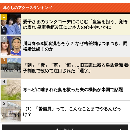
暮らしのアクセスランキング
1
愛子さまのリンクコーデににじむ「皇室を担う」覚悟
の表れ 皇室典範改正にご本人の心中やいかに
2
川口春奈&板倉滉もそう？ なぜ格差婚はつまづき、同
格婚は続くのか
3
「朝」「彦」「憲」「恒」…旧宮家に残る皇族意識 養
子制度で改めて注目された「通字」
4
毒ヘビに噛まれた妻を救った夫の機転が米国で話題
5
（1）「警備員」って、こんなことまでやるんだっ
け？