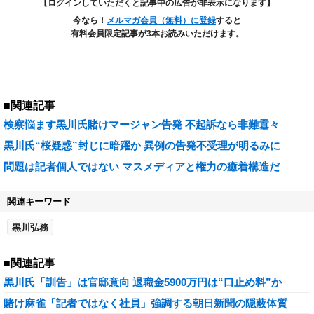
【ログインしていただくと記事中の広告が非表示になります】
今なら！
メルマガ会員（無料）に登録
すると
有料会員限定記事が3本お読みいただけます。
■関連記事
検察悩ます黒川氏賭けマージャン告発 不起訴なら非難囂々
黒川氏“桜疑惑”封じに暗躍か 異例の告発不受理が明るみに
問題は記者個人ではない マスメディアと権力の癒着構造だ
関連キーワード
黒川弘務
■関連記事
黒川氏「訓告」は官邸意向 退職金5900万円は“口止め料”か
賭け麻雀「記者ではなく社員」強調する朝日新聞の隠蔽体質