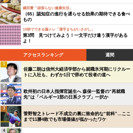
鎌田實「頑張らない健康生活」
（65）認知症の進行を遅らせる効果の期待できる食べ
もの
10秒でできる脳トレ「漢字まちがいさがし」
第3問 見つけてみよう！一文字だけ違う漢字がある
よ！
アクセスランキング
週間
1
佐藤二朗は信州大経済学部から就職氷河期にリクルー
トに入社も、わずか1日で辞めて役者の道へ
2
欧州初の日本人指揮官誕生へ 森保一監督の“再就職
先”は「ベルギー1部の日系クラブ」一択か
3
菅野智之トレード不成立の裏に致命的な“前科”…ここ
まで11勝4敗でも市場価値が低かったワケ
4