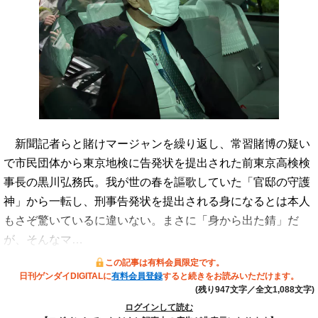
新聞記者らと賭けマージャンを繰り返し、常習賭博の疑い
で市民団体から東京地検に告発状を提出された前東京高検検
事長の黒川弘務氏。我が世の春を謳歌していた「官邸の守護
神」から一転し、刑事告発状を提出される身になるとは本人
もさぞ驚いているに違いない。まさに「身から出た錆」だ
が、そんなマ…
この記事は有料会員限定です。
日刊ゲンダイDIGITALに
有料会員登録
すると続きをお読みいただけます。
(残り947文字／全文1,088文字)
ログインして読む