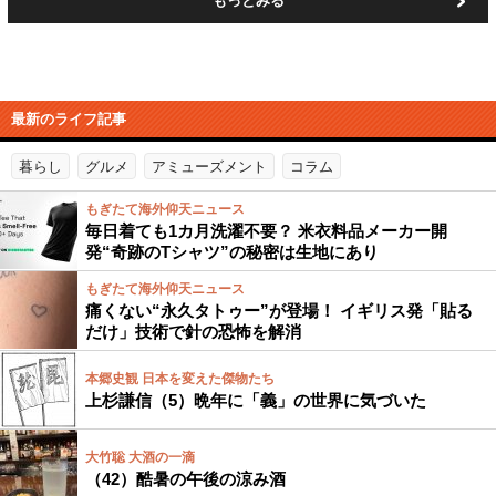
もっとみる
最新のライフ記事
暮らし
グルメ
アミューズメント
コラム
もぎたて海外仰天ニュース
毎日着ても1カ月洗濯不要？ 米衣料品メーカー開
発“奇跡のTシャツ”の秘密は生地にあり
もぎたて海外仰天ニュース
痛くない“永久タトゥー”が登場！ イギリス発「貼る
だけ」技術で針の恐怖を解消
本郷史観 日本を変えた傑物たち
上杉謙信（5）晩年に「義」の世界に気づいた
大竹聡 大酒の一滴
（42）酷暑の午後の涼み酒