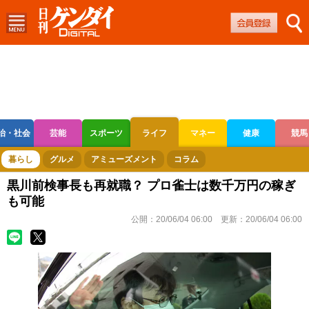
治・社会
芸能
スポーツ
ライフ
マネー
健康
競馬
ボートレース
競輪
オートレース
暮らし
グルメ
アミューズメント
コラム
黒川前検事長も再就職？ プロ雀士は数千万円の稼ぎ
も可能
公開：
20/06/04 06:00
更新：
20/06/04 06:00