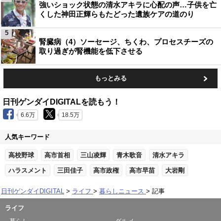
強いショック状態の清水アキラに心配の声…子供を亡
くした神田正輝らもたどった遺族ケアの道のり
5
腎臓病（4）ソーセージ、ちくわ、プロセスチーズの
取り過ぎが腎機能を低下させる
もっとみる
日刊ゲンダイDIGITALを読もう！
6.6万
18.5万
人気キーワード
高校野球
高市首相
三山凌輝
青木歌音
清水アキラ
ハラスメント
三田佳子
高市政権
高市早苗
大岩剛
日刊ゲンダイDIGITAL
ライフ
暮らしニュース
記事
ライフ