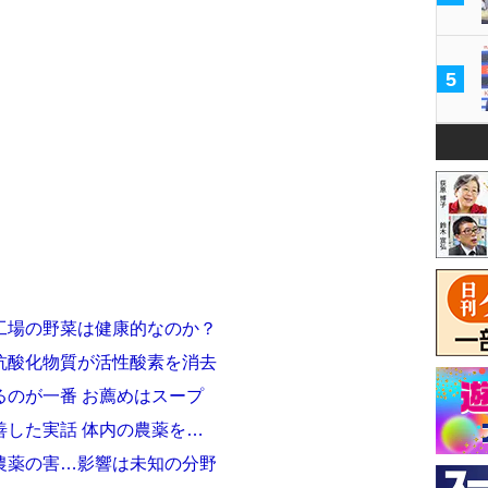
5
工場の野菜は健康的なのか？
抗酸化物質が活性酸素を消去
るのが一番 お薦めはスープ
善した実話 体内の農薬を…
農薬の害…影響は未知の分野