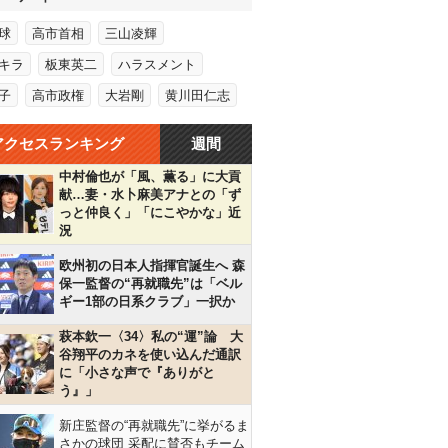
球
高市首相
三山凌輝
キラ
板東英二
ハラスメント
子
高市政権
大岩剛
黄川田仁志
アクセスランキング
週間
中村倫也が「風、薫る」に大貢
献…妻・水卜麻美アナとの「ず
っと仲良く」「にこやかな」近
況
欧州初の日本人指揮官誕生へ 森
保一監督の“再就職先”は「ベル
ギー1部の日系クラブ」一択か
萩本欽一〈34〉私の“運”論 大
谷翔平のカネを使い込んだ通訳
に「小さな声で『ありがと
う』」
新庄監督の“再就職先”に挙がるま
さかの球団 采配に賛否もチーム