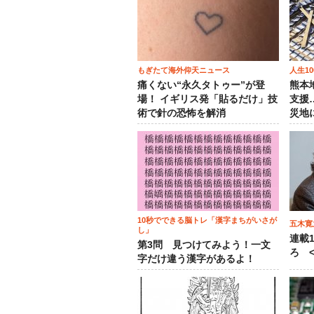
もぎたて海外仰天ニュース
人生1
痛くない“永久タトゥー”が登
熊本
場！ イギリス発「貼るだけ」技
支援
術で針の恐怖を解消
災地
10秒でできる脳トレ「漢字まちがいさが
五木寛
し」
連載
第3問 見つけてみよう！一文
ろ <
字だけ違う漢字があるよ！