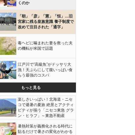
くのか
「朝」「彦」「憲」「恒」…旧
宮家に残る皇族意識 養子制度で
改めて注目された「通字」
毒ヘビに噛まれた妻を救った夫
の機転が米国で話題
江戸川で“高級魚”がドッサリ大
漁！天ぷらにして腹いっぱい食
らう最強のコスパ
もっと見る
楽しさいっぱい！北海道・ニセ
コで避暑の夏旅 絶景とアクティ
ビティが揃う「ニセコ東急 グラ
ン・ヒラフ」～東急不動産
暑熱対策が義務化される時代に
貼るだけで暑さの変化がわかる