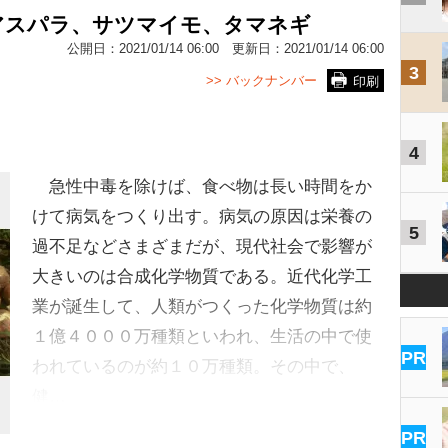
アスパラ、サツマイモ、タマネギ
公開日：
2021/01/14 06:00
更新日：
2021/01/14 06:00
3
>> バックナンバー
印刷
4
急性中毒を除けば、食べ物は長い時間をか
けて病気をつくり出す。病気の原因は栄養の
5
過不足などさまざまだが、現代社会で影響が
大きいのは合成化学物質である。近代化学工
業が誕生して、人類がつくった化学物質は約
１億４０００万種類といわれ、生活の中で使
PR
われているのが約１０万種類。その中で、
健…
PR