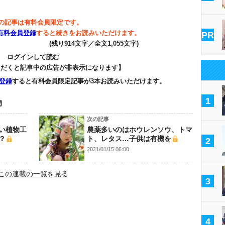
の記事は有料会員限定です。
有料会員登録
すると続きをお読みいただけます。
PR
(残り914文字／全文1,055文字)
ログインして読む
ただくと記事中の広告が非表示になります】
登録
すると有料会員限定記事が3本お読みいただけます。
1
物
次の記事
い植物工
農薬多いのはホウレンソウ、トマ
？
ト、レタス…子供は有機を
2
2021/01/15 06:00
この連載の一覧を見る
3
4