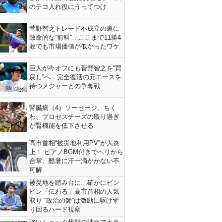
のテコ入れ役にうってつけ
菅野智之トレード不成立の裏に
致命的な“前科”…ここまで11勝4
敗でも市場価値が低かったワケ
巨人が今オフにも菅野智之を“買
戻し”へ…完全復活の元エースを
待つメジャーとの争奪戦
腎臓病（4）ソーセージ、ちく
わ、プロセスチーズの取り過ぎ
が腎機能を低下させる
高市首相“被災地利用PV”が大炎
上！ ピアノBGM付きでヘリから
合掌、酷暑に汗一滴かかない不
可解
被災地を踏み台に…確かにビン
ビン「伝わる」高市首相の人気
取り “政治の師”は激励に駆けず
り回るハード視察