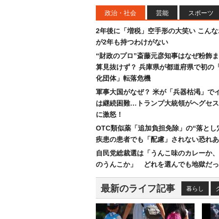
政治・社会
芸能
スポーツ
2年後に「増税」空手形の大笑い こん
が2年も持つわけがない
“財政のプロ”斎藤元彦知事はなぜ粉飾
算見抜けず？ 兵庫県が都道府県で初の
化団体」転落危機
軍事大国がなぜ？ 米が「兵器枯渇」で
は継続困難…トランプ大統領がヘグセス
に激怒！
OTC類似薬「追加負担免除」の“落とし
疾患の患者でも「配慮」されない恐れあ
自民党総裁選は「うんこ味のカレーか、
のうんこか」 どれを選んでも地獄だっ
最新のライフ記事
暮らし