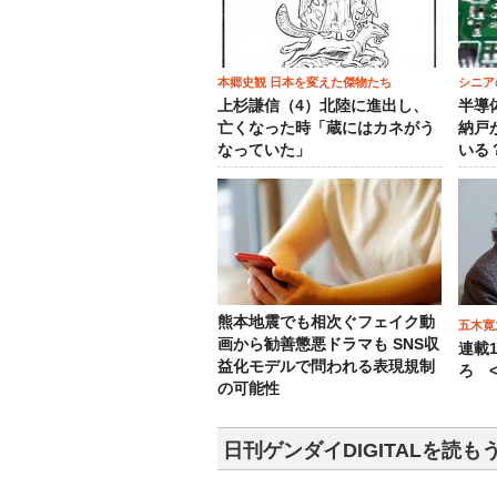
本郷史観 日本を変えた傑物たち
シニア
上杉謙信（4）北陸に進出し、
半導
亡くなった時「蔵にはカネがう
納戸
なっていた」
いる
熊本地震でも相次ぐフェイク動
五木寛
画から勧善懲悪ドラマも SNS収
連載
益化モデルで問われる表現規制
ろ <
の可能性
日刊ゲンダイDIGITALを読も