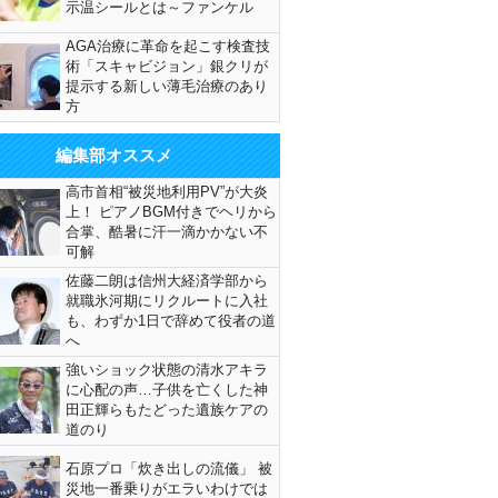
示温シールとは～ファンケル
AGA治療に革命を起こす検査技
術「スキャビジョン」銀クリが
提示する新しい薄毛治療のあり
方
編集部オススメ
高市首相“被災地利用PV”が大炎
上！ ピアノBGM付きでヘリから
合掌、酷暑に汗一滴かかない不
可解
佐藤二朗は信州大経済学部から
就職氷河期にリクルートに入社
も、わずか1日で辞めて役者の道
へ
強いショック状態の清水アキラ
に心配の声…子供を亡くした神
田正輝らもたどった遺族ケアの
道のり
石原プロ「炊き出しの流儀」 被
災地一番乗りがエラいわけでは