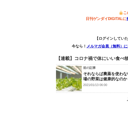
こ
日刊ゲンダイDIGITALに
【ログインしてい
今なら！
メルマガ会員（無料）に
【連載】コロナ禍で体にいい食べ
前の記事
それならば農薬を使わな
場の野菜は健康的なのか
2021/01/13 06:00