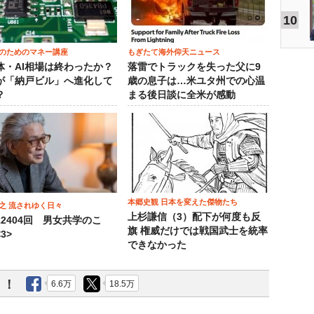
10
のためのマネー講座
もぎたて海外仰天ニュース
体・AI相場は終わったか？
落雷でトラックを失った父に9
が「納戸ビル」へ進化して
歳の息子は…米ユタ州での心温
？
まる後日談に全米が感動
本郷史観 日本を変えた傑物たち
之 流されゆく日々
上杉謙信（3）配下が何度も反
12404回 男女共学のこ
旗 権威だけでは戦国武士を統率
3>
できなかった
う！
6.6万
18.5万