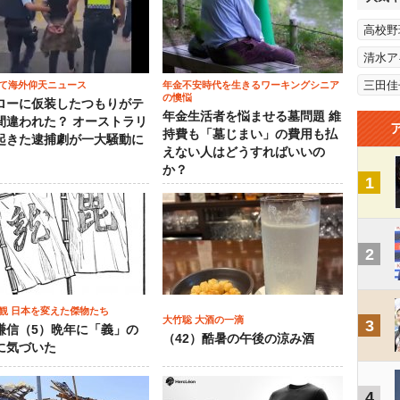
高校野
清水ア
三田佳
て海外仰天ニュース
年金不安時代を生きるワーキングシニア
の懊悩
ローに仮装したつもりがテ
年金生活者を悩ませる墓問題 維
間違われた？ オーストラリ
持費も「墓じまい」の費用も払
起きた逮捕劇が一大騒動に
えない人はどうすればいいの
か？
1
2
観 日本を変えた傑物たち
大竹聡 大酒の一滴
3
謙信（5）晩年に「義」の
（42）酷暑の午後の涼み酒
に気づいた
4