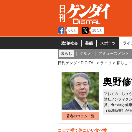
6.6万
18.5万
政治/社会
芸能
スポーツ
ライ
暮らし
グルメ
アミューズメント
日刊ゲンダイDIGITAL
ライフ
暮らしニ
奥野修
▽おくの・しゅ
談社ノンフィク
賞。食べ物と健
（新潮新書）が
著者のコラム一覧
コロナ禍で体にいい食べ物