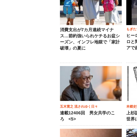
もぎた
消費支出が7カ月連続マイナ
ヒー
ス…節約強いられケチるお盆シ
ロと
ーズン、インフレ地獄で「家計
アで
破壊」の夏に
五木寛之 流されゆく日々
本郷史
連載12406回 男女共学のこ
上杉
ろ <5>
世界