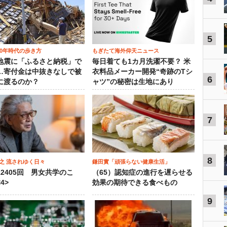
5
00年時代の歩き方
もぎたて海外仰天ニュース
地震に「ふるさと納税」で
毎日着ても1カ月洗濯不要？ 米
…寄付金は中抜きなしで被
衣料品メーカー開発“奇跡のTシ
6
に渡るのか？
ャツ”の秘密は生地にあり
7
8
之 流されゆく日々
鎌田實「頑張らない健康生活」
12405回 男女共学のこ
（65）認知症の進行を遅らせる
4>
効果の期待できる食べもの
9