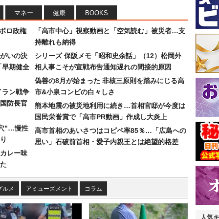
マネー
健康
BOOKS
なボロ政権
「高市中心」視察動画と「空気読む」被災者…支
持離れも納得
まがいの決
シリーズ 保阪メモ「昭和史余話」（12）松岡外
「早期健全
相人事こそが宣戦布告通知遅れの間接的原因
偽善の8月が始まった 非核三原則を踏みにじる高
イラン戦争
市&小泉コンビの白々しさ
国防長官
熊本地震の被災地利用に続き…首相官邸が今度は
国民栄誉賞で「高市PR動画」作成し大炎上
穴”…慢性
高市首相のあいさつはコピペ率85％…「広島への
り
思い」石破前首相・愛子内親王とは絶望的格差
カレー味
た
グルメ
アミューズメント
コラム
人気