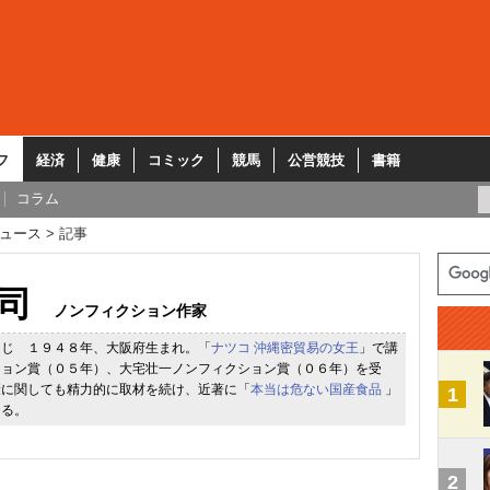
フ
経済
健康
コミック
競馬
公営競技
書籍
コラム
ュース
記事
司
ノンフィクション作家
うじ １９４８年、大阪府生まれ。「
ナツコ 沖縄密貿易の女王
」で講
ション賞（０５年）、大宅壮一ノンフィクション賞（０６年）を受
康に関しても精力的に取材を続け、近著に「
本当は危ない国産食品
」
1
ある。
2