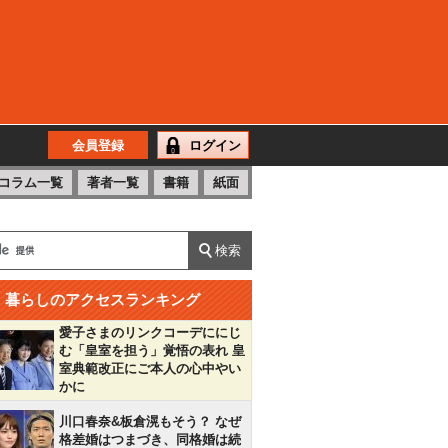
会員登録
ログイン
コラム一覧
著者一覧
書籍
紙面
暮らしのアクセスランキング
愛子さまのリンクコーデににじ
む「皇室を担う」覚悟の表れ 皇
室典範改正にご本人の心中やい
かに
川口春奈&板倉滉もそう？ なぜ
格差婚はつまづき、同格婚は続