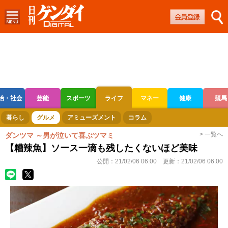
治・社会
芸能
スポーツ
ライフ
マネー
健康
競馬
ボートレース
競輪
オートレース
暮らし
グルメ
アミューズメント
コラム
> 一覧へ
ダンツマ ～男が泣いて喜ぶツマミ
【糟辣魚】ソース一滴も残したくないほど美味
公開：
21/02/06 06:00
更新：
21/02/06 06:00