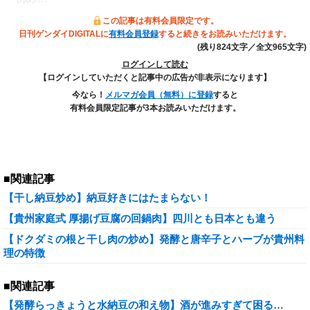
この記事は有料会員限定です。
日刊ゲンダイDIGITALに
有料会員登録
すると続きをお読みいただけます。
(残り824文字／全文965文字)
ログインして読む
【ログインしていただくと記事中の広告が非表示になります】
今なら！
メルマガ会員（無料）に登録
すると
有料会員限定記事が3本お読みいただけます。
■関連記事
【干し納豆炒め】納豆好きにはたまらない！
【貴州家庭式 厚揚げ豆腐の回鍋肉】四川とも日本とも違う
【ドクダミの根と干し肉の炒め】発酵と唐辛子とハーブが貴州料
理の特徴
■関連記事
【発酵らっきょうと水納豆の和え物】酒が進みすぎて困る…