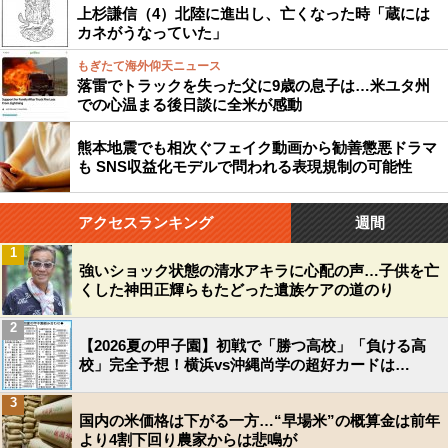
上杉謙信（4）北陸に進出し、亡くなった時「蔵には
カネがうなっていた」
もぎたて海外仰天ニュース
落雷でトラックを失った父に9歳の息子は…米ユタ州
での心温まる後日談に全米が感動
熊本地震でも相次ぐフェイク動画から勧善懲悪ドラマ
も SNS収益化モデルで問われる表現規制の可能性
アクセスランキング
週間
1
強いショック状態の清水アキラに心配の声…子供を亡
くした神田正輝らもたどった遺族ケアの道のり
2
【2026夏の甲子園】初戦で「勝つ高校」「負ける高
校」完全予想！横浜vs沖縄尚学の超好カードは…
3
国内の米価格は下がる一方…“早場米”の概算金は前年
より4割下回り農家からは悲鳴が