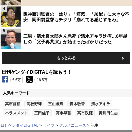
4
阪神藤川監督の「焦り」「短気」「采配」に大きな不
安…岡田前監督もチクリ「崩れてる感じするわ」
5
三男・清水良太郎さん急死で清水アキラ沈痛…8年越
しの「父子再共演」が始まったばかりだった
もっとみる
日刊ゲンダイDIGITALを読もう！
6.6万
18.5万
人気キーワード
高市首相
高校野球
三山凌輝
青木歌音
清水アキラ
ハラスメント
三田佳子
高市早苗
高市政権
黄川田仁志
日刊ゲンダイDIGITAL
ライフ
グルメニュース
記事