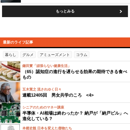
もっとみる
最新のライフ記事
暮らし
グルメ
アミューズメント
コラム
鎌田實「頑張らない健康生活」
（65）認知症の進行を遅らせる効果の期待できる食べ
もの
五木寛之 流されゆく日々
連載12405回 男女共学のころ <4>
シニアのためのマネー講座
半導体・AI相場は終わったか？ 納戸が「納戸ビル」へ
進化している？
本郷史観 日本を変えた傑物たち