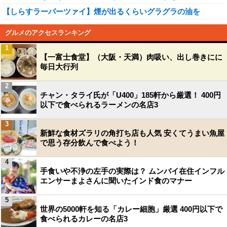
【しらすラーパーツァイ】煙が出るくらいグラグラの油を
グルメのアクセスランキング
1
【一富士食堂】（大阪・天満）肉吸い、出し巻きにに
毎日大行列
2
チャン・タライ氏が「U400」185軒から厳選！ 400円
以下で食べられるラーメンの名店3
3
新鮮な食材ズラリの角打ち店も人気 安くてうまい魚屋
で思う存分飲んで食べよう！
4
手食いや不浄の左手の実際は？ ムンバイ在住インフル
エンサーまよさんに聞いたインド食のマナー
5
世界の5000軒を知る「カレー細胞」厳選 400円以下で
食べられるカレーの名店3