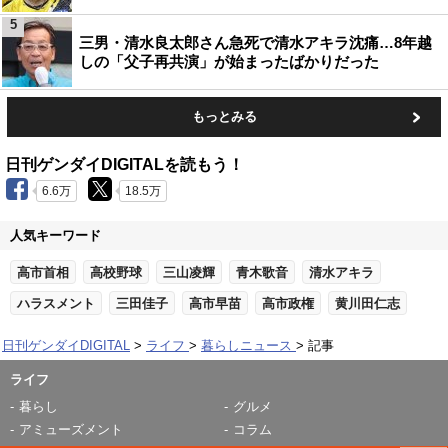
5
三男・清水良太郎さん急死で清水アキラ沈痛…8年越
しの「父子再共演」が始まったばかりだった
もっとみる
日刊ゲンダイDIGITALを読もう！
6.6万
18.5万
人気キーワード
高市首相
高校野球
三山凌輝
青木歌音
清水アキラ
ハラスメント
三田佳子
高市早苗
高市政権
黄川田仁志
日刊ゲンダイDIGITAL
ライフ
暮らしニュース
記事
ライフ
暮らし
グルメ
アミューズメント
コラム