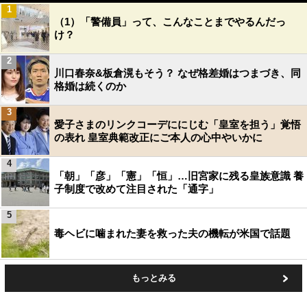
1
（1）「警備員」って、こんなことまでやるんだっ
け？
2
川口春奈&板倉滉もそう？ なぜ格差婚はつまづき、同
格婚は続くのか
3
愛子さまのリンクコーデににじむ「皇室を担う」覚悟
の表れ 皇室典範改正にご本人の心中やいかに
4
「朝」「彦」「憲」「恒」…旧宮家に残る皇族意識 養
子制度で改めて注目された「通字」
5
毒ヘビに噛まれた妻を救った夫の機転が米国で話題
もっとみる