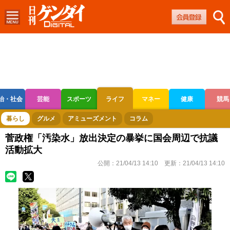
治・社会
芸能
スポーツ
ライフ
マネー
健康
競馬
ボートレース
競輪
オートレース
暮らし
グルメ
アミューズメント
コラム
菅政権「汚染水」放出決定の暴挙に国会周辺で抗議
活動拡大
公開：
21/04/13 14:10
更新：
21/04/13 14:10