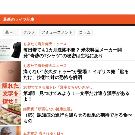
最新のライフ記事
暮らし
グルメ
アミューズメント
コラム
もぎたて海外仰天ニュース
毎日着ても1カ月洗濯不要？ 米衣料品メーカー開
発“奇跡のTシャツ”の秘密は生地にあり
もぎたて海外仰天ニュース
痛くない“永久タトゥー”が登場！ イギリス発「貼る
だけ」技術で針の恐怖を解消
10秒でできる脳トレ「漢字まちがいさがし」
第3問 見つけてみよう！一文字だけ違う漢字がある
よ！
鎌田實「頑張らない健康生活」
（65）認知症の進行を遅らせる効果の期待できる食べ
もの
五木寛之 流されゆく日々