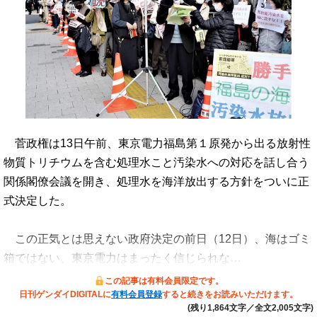
菅政権は13日午前、東京電力福島第１原発から出る放射性
物質トリチウムを含む処理水こと汚染水への対応を話し合う
関係閣僚会議を開き、処理水を海洋放出する方針をついに正
式決定した。
この正気とは思えない政府決定の前日（12日）、海はゴミ
箱ではない、東京電力はまったく信じられな…
この記事は有料会員限定です。
日刊ゲンダイDIGITALに
有料会員登録
すると続きをお読みいただけます。
(残り1,864文字／全文2,005文字)