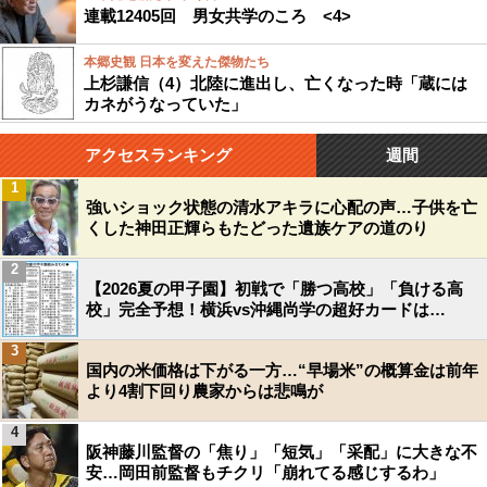
連載12405回 男女共学のころ <4>
本郷史観 日本を変えた傑物たち
上杉謙信（4）北陸に進出し、亡くなった時「蔵には
カネがうなっていた」
アクセスランキング
週間
1
強いショック状態の清水アキラに心配の声…子供を亡
くした神田正輝らもたどった遺族ケアの道のり
2
【2026夏の甲子園】初戦で「勝つ高校」「負ける高
校」完全予想！横浜vs沖縄尚学の超好カードは…
3
国内の米価格は下がる一方…“早場米”の概算金は前年
より4割下回り農家からは悲鳴が
4
阪神藤川監督の「焦り」「短気」「采配」に大きな不
安…岡田前監督もチクリ「崩れてる感じするわ」