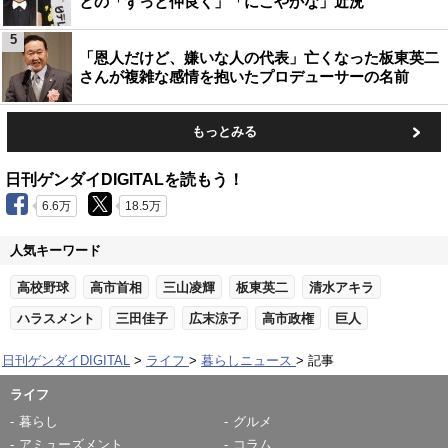
との「ずっと仲良く」「にこやかな」近況
5
「恩人だけど、嫌いな人の代表」亡くなった板東英二
さんが複雑な感情を抱いたプロデューサーの名前
もっとみる
日刊ゲンダイDIGITALを読もう！
6.6万
18.5万
人気キーワード
高校野球
高市首相
三山凌輝
板東英二
清水アキラ
ハラスメント
三田佳子
広末涼子
高市政権
巨人
日刊ゲンダイDIGITAL
ライフ
暮らしニュース
記事
ライフ
暮らし
グルメ
アミューズメント
コラム