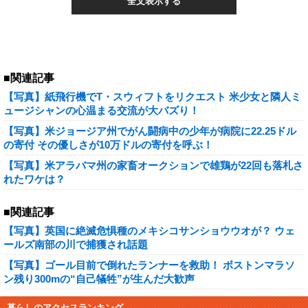
全文表示する
■関連記事
【写真】紙飛行機でT・スウィフトをリクエスト 米少女と隣人ミ
ュージシャンの心温まる交流が大バズり！
【写真】米ジョージア州でがん闘病中の少年が病院に22.25ドル
の寄付 その優しさが10万ドルの寄付を呼ぶ！
【写真】米アラバマ州の家畜オークションで雄鶏が22回も落札さ
れたワケは？
■関連記事
【写真】英国に絶滅危惧種のメキシコサンショウウオが？ ウェ
ールズ南部の川で捕獲され話題
【写真】ゴール目前で倒れたランナーを救助！ ボストンマラソ
ン残り300mの“自己犠牲”が生んだ大歓声
暮らしのアクセスランキング