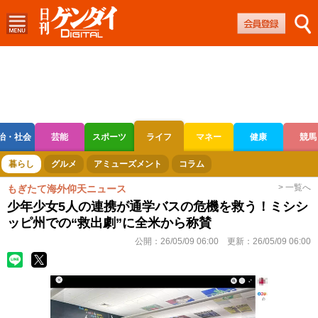
治・社会
芸能
スポーツ
ライフ
マネー
健康
競馬
ボートレース
競輪
オートレース
暮らし
グルメ
アミューズメント
コラム
> 一覧へ
もぎたて海外仰天ニュース
少年少女5人の連携が通学バスの危機を救う！ミシシ
ッピ州での“救出劇”に全米から称賛
公開：
26/05/09 06:00
更新：
26/05/09 06:00