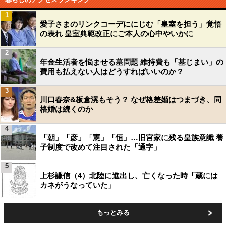
1
愛子さまのリンクコーデににじむ「皇室を担う」覚悟
の表れ 皇室典範改正にご本人の心中やいかに
2
年金生活者を悩ませる墓問題 維持費も「墓じまい」の
費用も払えない人はどうすればいいのか？
3
川口春奈&板倉滉もそう？ なぜ格差婚はつまづき、同
格婚は続くのか
4
「朝」「彦」「憲」「恒」…旧宮家に残る皇族意識 養
子制度で改めて注目された「通字」
5
上杉謙信（4）北陸に進出し、亡くなった時「蔵には
カネがうなっていた」
もっとみる