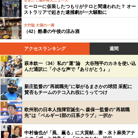
もぎたて海外仰天ニュース
ヒーローに仮装したつもりがテロと間違われた？ オー
ストラリアで起きた逮捕劇が一大騒動に
大竹聡 大酒の一滴
（42）酷暑の午後の涼み酒
アクセスランキング
週間
1
萩本欽一〈34〉私の“運”論 大谷翔平のカネを使い込
んだ通訳に「小さな声で『ありがとう』」
2
新庄監督の“再就職先”に挙がるまさかの球団 采配に
賛否もチームのテコ入れ役にうってつけ
3
欧州初の日本人指揮官誕生へ 森保一監督の“再就職
先”は「ベルギー1部の日系クラブ」一択か
4
中村倫也が「風、薫る」に大貢献…妻・水卜麻美アナ