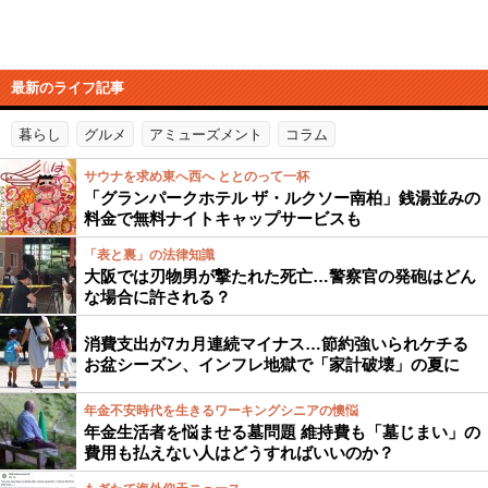
最新のライフ記事
暮らし
グルメ
アミューズメント
コラム
サウナを求め東へ西へ ととのって一杯
「グランパークホテル ザ・ルクソー南柏」銭湯並みの
料金で無料ナイトキャップサービスも
「表と裏」の法律知識
大阪では刃物男が撃たれた死亡…警察官の発砲はどん
な場合に許される？
消費支出が7カ月連続マイナス…節約強いられケチる
お盆シーズン、インフレ地獄で「家計破壊」の夏に
年金不安時代を生きるワーキングシニアの懊悩
年金生活者を悩ませる墓問題 維持費も「墓じまい」の
費用も払えない人はどうすればいいのか？