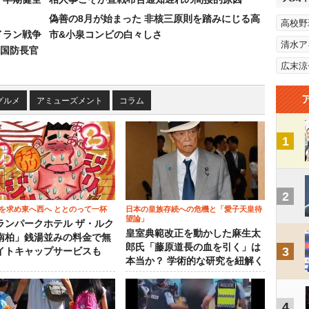
偽善の8月が始まった 非核三原則を踏みにじる高
高校野
イラン戦争
市&小泉コンビの白々しさ
清水ア
国防長官
広末涼
グルメ
アミューズメント
コラム
1
2
を求め東へ西へ ととのって一杯
日本の皇族存続への危機と「愛子天皇待
望論」
ランパークホテル ザ・ルク
皇室典範改正を動かした麻生太
南柏」銭湯並みの料金で無
郎氏「藤原道長の血を引く」は
3
イトキャップサービスも
本当か？ 学術的な研究を紐解く
4