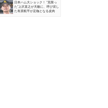
日本ハム大ショック！ “見限っ
た”上沢直之が天敵に、呼び戻し
た有原航平が足枷となる皮肉