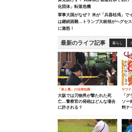
化団体」転落危機
軍事大国がなぜ？ 米が「兵器枯渇」で
は継続困難…トランプ大統領がヘグセス
に激怒！
最新のライフ記事
暮らし
「表と裏」の法律知識
サウナ
大阪では刃物男が撃たれた死
「グ
亡…警察官の発砲はどんな場合
ソー
に許される？
料ナ