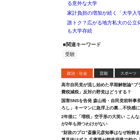
る意外な大学
家計負担の増加が続く「大学入
誰トク？広がる地方私大の公立
も大学存続
■関連キーワード
受験
政治・社会
芸能
スポーツ
高市自民党が流し始めた早期解散論“ブラ
費税減税」反対の野党はどうする？
国害SNSを告発 森山裕・自民党前幹事
ろし」キーマンに急浮上の裏…不快感に
2年後に「増税」空手形の大笑い こん
が2年も持つわけがない
“財政のプロ”斎藤元彦知事はなぜ粉飾
算見抜けず？ 兵庫県が都道府県で初の