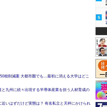
5
50校削減案 大都市圏でも…最初に消える大学はどこ
道と九州に続々出現する半導体産業を担う人材育成の
に近いはずだけど実態は？ 有名私立と天秤にかけられ