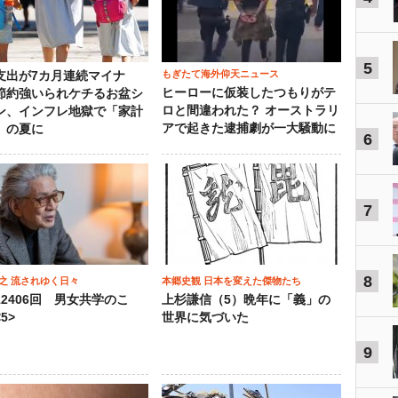
5
もぎたて海外仰天ニュース
支出が7カ月連続マイナ
ヒーローに仮装したつもりがテ
節約強いられケチるお盆シ
ロと間違われた？ オーストラリ
ン、インフレ地獄で「家計
アで起きた逮捕劇が一大騒動に
」の夏に
6
7
8
之 流されゆく日々
本郷史観 日本を変えた傑物たち
12406回 男女共学のこ
上杉謙信（5）晩年に「義」の
5>
世界に気づいた
9