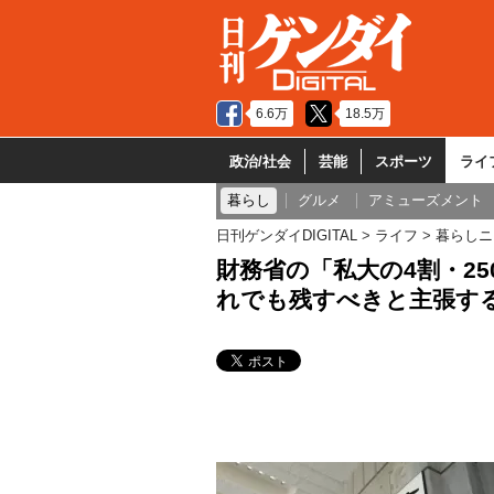
6.6万
18.5万
政治/社会
芸能
スポーツ
ライ
暮らし
グルメ
アミューズメント
日刊ゲンダイDIGITAL
ライフ
暮らしニ
財務省の「私大の4割・25
れでも残すべきと主張す