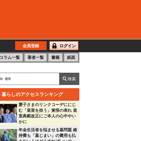
会員登録
ログイン
コラム一覧
著者一覧
書籍
紙面
暮らしのアクセスランキング
愛子さまのリンクコーデににじ
む「皇室を担う」覚悟の表れ 皇
室典範改正にご本人の心中やい
かに
年金生活者を悩ませる墓問題 維
持費も「墓じまい」の費用も払