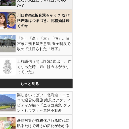
えない人はどうすればいいの
か？
川口春奈&板倉滉もそう？ なぜ
格差婚はつまづき、同格婚は続
くのか
「朝」「彦」「憲」「恒」…旧
宮家に残る皇族意識 養子制度で
改めて注目された「通字」
上杉謙信（4）北陸に進出し、亡
くなった時「蔵にはカネがうな
っていた」
もっと見る
楽しさいっぱい！北海道・ニセ
コで避暑の夏旅 絶景とアクティ
ビティが揃う「ニセコ東急 グラ
ン・ヒラフ」～東急不動産
暑熱対策が義務化される時代に
貼るだけで暑さの変化がわかる