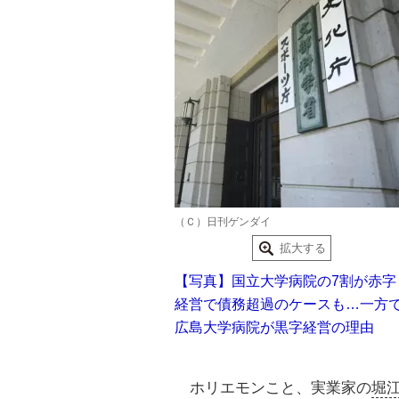
（Ｃ）日刊ゲンダイ
拡大する
【写真】国立大学病院の7割が赤字
経営で債務超過のケースも…一方
広島大学病院が黒字経営の理由
ホリエモンこと、実業家の
堀