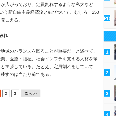
ジが広がっており、定員割れするような私大など
という新自由主義経済論と結びついて、むしろ「250
PR
え聞こえる。
破れ
地域のバランスを図ることが重要だ」と述べて、
1
産業、医療・福祉、社会インフラを支える人材を輩
ると主張している。たとえ、定員割れをしていて
2
を残すのは当たり前である。
3
2
3
次へ
>>
4