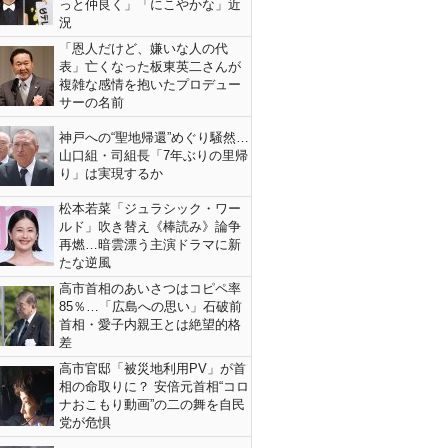
っと仲良く」「にこやかな」近
況
「恩人だけど、嫌いな人の代
表」亡くなった板東英二さんが
複雑な感情を抱いたプロデュー
サーの名前
神戸への“聖地帰還”めぐり騒然…
山口組・司組長「7年ぶりの里帰
り」は実現するか
松本若菜「ジュラシック・ワー
ルド」吹き替え《棒読み》論争
再燃…暗雲漂う主演ドラマに新
たな逆風
高市首相のあいさつはコピペ率
85％…「広島への思い」石破前
首相・愛子内親王とは絶望的格
差
高市官邸「被災地利用PV」が首
相の命取りに？ 安倍元首相“コロ
ナおこもり動画”の二の舞を自民
党が危惧