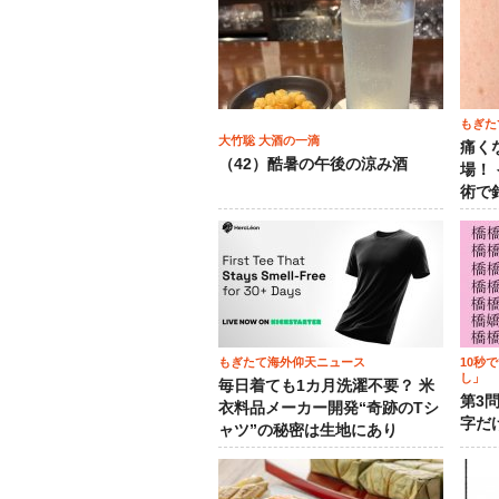
もぎた
大竹聡 大酒の一滴
痛く
（42）酷暑の午後の涼み酒
場！
術で
もぎたて海外仰天ニュース
10秒
し」
毎日着ても1カ月洗濯不要？ 米
第3
衣料品メーカー開発“奇跡のTシ
字だ
ャツ”の秘密は生地にあり