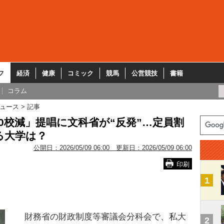
フ
経済
健康
コミック
競馬
公営競技
書籍
コラム
ュース
記事
0校減」提唱に文科省が“反発”…定員割
る大学は？
公開日：
2026/05/09 06:00
更新日：
2026/05/09 06:00
印刷
1
財務省の財政制度等審議会分科会で、私大
2