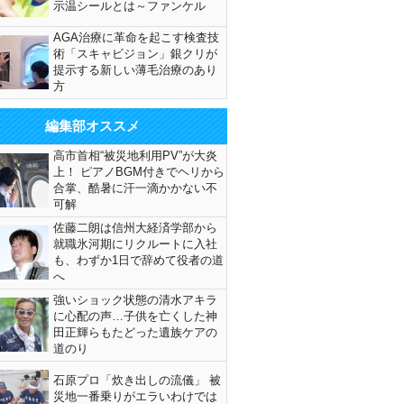
示温シールとは～ファンケル
AGA治療に革命を起こす検査技
術「スキャビジョン」銀クリが
提示する新しい薄毛治療のあり
方
編集部オススメ
高市首相“被災地利用PV”が大炎
上！ ピアノBGM付きでヘリから
合掌、酷暑に汗一滴かかない不
可解
佐藤二朗は信州大経済学部から
就職氷河期にリクルートに入社
も、わずか1日で辞めて役者の道
へ
強いショック状態の清水アキラ
に心配の声…子供を亡くした神
田正輝らもたどった遺族ケアの
道のり
石原プロ「炊き出しの流儀」 被
災地一番乗りがエラいわけでは