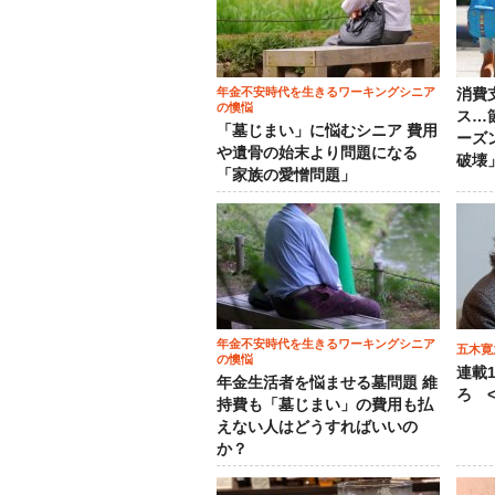
年金不安時代を生きるワーキングシニア
消費
の懊悩
ス…
「墓じまい」に悩むシニア 費用
ーズ
や遺骨の始末より問題になる
破壊
「家族の愛憎問題」
年金不安時代を生きるワーキングシニア
五木寛
の懊悩
連載
年金生活者を悩ませる墓問題 維
ろ <
持費も「墓じまい」の費用も払
えない人はどうすればいいの
か？