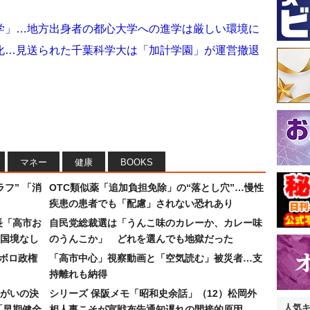
学」…地方出身者の都心大学への進学は厳しい環境に
化…見送られた千葉科学大は「加計学園」が運営撤退
マネー
健康
BOOKS
フ” 「消
OTC類似薬「追加負担免除」の“落とし穴”…慢性
疾患の患者でも「配慮」されない恐れあり
長「高市お
自民党総裁選は「うんこ味のカレーか、カレー味
国境なし
のうんこか」 どれを選んでも地獄だった
なボロ政権
「高市中心」視察動画と「空気読む」被災者…支
持離れも納得
まがいの決
シリーズ 保阪メモ「昭和史余話」（12）松岡外
人気
「早期健全
相人事こそが宣戦布告通知遅れの間接的原因