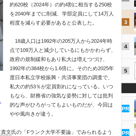
約620校（2024年）の約4割に相当する250校
を2040年までに削減、学部定員にして14万人
3
程度を減らす必要があると公表した。
18歳人口は1992年の205万人から2024年時
4
点で109万人と減少しているにもかかわらず、
政府の規制緩和もあり私大は増えつづけ、
1992年の384校から1.6倍に。そのため2025年
5
度日本私立学校振興・共済事業団の調査で、
私大の約53％が定員割れになっている。いつ
もなら、財務省の強気な姿勢に対しては批判
で
的な声がひろがってもよいものだが、今回は
PR
やや風向きが違う。
江貴文
氏の「Fランク大学不要論」でみられるよう
PR