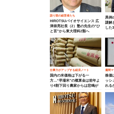
語り部の経営者たち
異例
HIROTSUバイオサイエンス 広
謎解
津崇亮社長（2）塾の先生の“ひ
した
と言”から東大理科2類へ
仕事力がアップする経済ノート
週間マ
国内の米価格は下がる一
株価
方…“早場米”の概算金は前年よ
ッシ
り4割下回り農家からは悲鳴が
れる