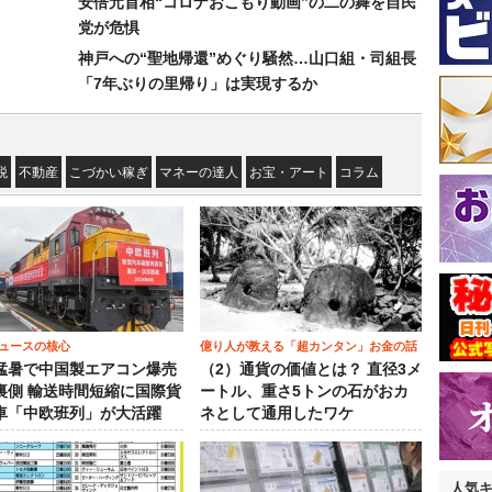
安倍元首相“コロナおこもり動画”の二の舞を自民
党が危惧
神戸への“聖地帰還”めぐり騒然…山口組・司組長
「7年ぶりの里帰り」は実現するか
税
不動産
こづかい稼ぎ
マネーの達人
お宝・アート
コラム
ュースの核心
億り人が教える「超カンタン」お金の話
猛暑で中国製エアコン爆売
（2）通貨の価値とは？ 直径3メ
裏側 輸送時間短縮に国際貨
ートル、重さ5トンの石がおカ
車「中欧班列」が大活躍
ネとして通用したワケ
人気