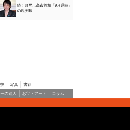
続く政局…高市首相「9月退陣」
の現実味
競技
写真
書籍
ネーの達人
お宝・アート
コラム