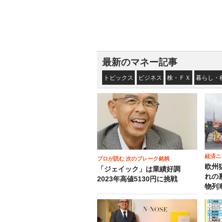
最新のマネー記事
トピックス
ビジネス
株・ＦＸ
暮らし・
経済ニ
プロが読む 次のブレーク銘柄
欧州
「ジェイック」は業績好調
れの
2023年高値5130円に挑戦
物列