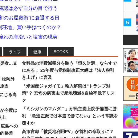
地確認は必ず自分の目で行う
和のお屋敷街”に衰退する日
5
別荘地」買い手はつくのか？
 憧れの海沿いと塩害の現実
ライフ
健康
BOOKS
災者…支
食料品の消費減税分を賄う「恒久財源」ならすで
にある！ 25年度与党税制改正大綱は「法人税引
き上げ」に言及
）松岡外
原因
「米国産ジャガイモ」輸入解禁は“トランプ対
策”？ 恐怖の病害虫で産地壊滅&自給率低下リス
みにじる高
ク
「ミシガンのマムダニ」が民主党上院予備選に勝
が今度は
利 「急進左派では本選で勝てない」という常識を
炎上
覆すか
「広島への
高市官邸「被災地利用PV」が首相の命取りに？
的格差