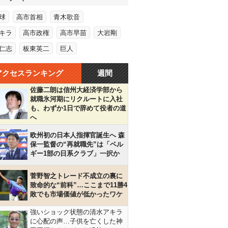
球
高市首相
青木歌音
キラ
高市政権
高市早苗
大岩剛
仁志
板東英二
巨人
アクセスランキング
週間
佐藤二朗は信州大経済学部から
就職氷河期にリクルートに入社
も、わずか1日で辞めて役者の道
へ
欧州初の日本人指揮官誕生へ 森
保一監督の“再就職先”は「ベル
ギー1部の日系クラブ」一択か
菅野智之トレード不成立の裏に
致命的な“前科”…ここまで11勝4
敗でも市場価値が低かったワケ
強いショック状態の清水アキラ
に心配の声…子供を亡くした神