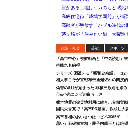
崖がある土地はケガのもと 現
高級住宅街「成城学園前」が“昭
高齢者が手放す「バブル時代の
茅ヶ崎が「住みたい街」大躍進
政治・社会
芸能
スポーツ
「高市中心」視察動画と「空気読む」被
持離れも納得
シリーズ 保阪メモ「昭和史余話」（12
相人事こそが宣戦布告通知遅れの間接的
偽善の8月が始まった 非核三原則を踏
市&小泉コンビの白々しさ
熊本地震の被災地利用に続き…首相官邸
国民栄誉賞で「高市PR動画」作成し大
高市首相のあいさつはコピペ率85％…
思い」石破前首相・愛子内親王とは絶望