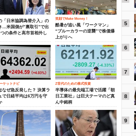
笑顔でMake Money！
の「日米協調為替介入」の
5
酷暑が追い風「ワークマン」
き…米国側が”裏取引”で出
“ブルーカラーの逆襲”で株価爆
3つの条件と高市首相外し
上がりへ
6
7
ーケットナビ
Z世代のための株式投資
はなぜ急反発した？ 決算ラ
半導体の最先端工場で活躍「朝
8
ュで日経平均は6万円を守
日工業社」は巨大テーマのど真
か
ん中銘柄
9