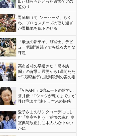
田正輝らもたどった遺族ケアの
道のり
腎臓病（4）ソーセージ、ちく
わ、プロセスチーズの取り過ぎ
が腎機能を低下させる
「最強の新弟子」旭富士、デビ
ュー4場所連続Ｖでも残る大きな
課題
高市首相の早過ぎた「熊本訪
問」の背景…震災から1週間たた
ず“視察強行”に批判殺到の案の定
「VIVANT」1強ムードの陰で…
蒼井優「Tシャツが乾くまで」が
呼び覚ます"連ドラ本来の快感"
愛子さまのリンクコーデににじ
む「皇室を担う」覚悟の表れ 皇
室典範改正にご本人の心中やい
かに