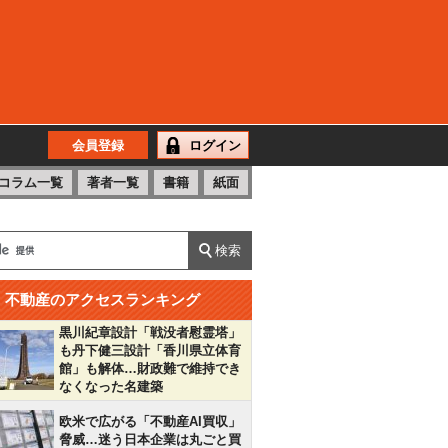
会員登録
ログイン
コラム一覧
著者一覧
書籍
紙面
不動産のアクセスランキング
黒川紀章設計「戦没者慰霊塔」
も丹下健三設計「香川県立体育
館」も解体…財政難で維持でき
なくなった名建築
欧米で広がる「不動産AI買収」
脅威…迷う日本企業は丸ごと買