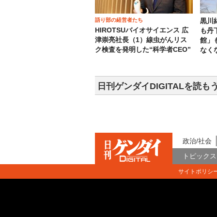
語り部の経営者たち
黒川
HIROTSUバイオサイエンス 広
も丹
津崇亮社長（1）線虫がんリス
館」
ク検査を発明した“科学者CEO”
なく
日刊ゲンダイDIGITALを読も
政治/社会
トピックス
サイトポリシ