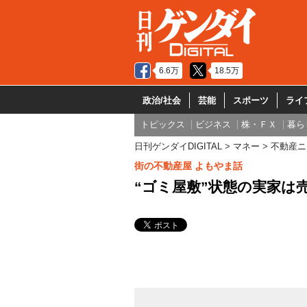
6.6万
18.5万
政治/社会
芸能
スポーツ
ライ
トピックス
ビジネス
株・ＦＸ
暮ら
日刊ゲンダイDIGITAL
マネー
不動産ニ
街の不動産屋 よもやま話
“ゴミ屋敷”状態の実家は