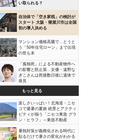
い取られる？
自治体で「空き家税」の検討が
スタート 大阪・寝屋川市は全国
初の導入決める
マンション価格高騰で…とうと
う「50年住宅ローン」まで出現
の世も末
「孤独死」による不動産物件へ
の影響と防止策…女優・遠野な
ぎこさんは死後数日後に遺体で
発見
もっと見る
楽しさいっぱい！北海道・ニセ
コで避暑の夏旅 絶景とアクティ
ビティが揃う「ニセコ東急 グラ
ン・ヒラフ」～東急不動産
暑熱対策が義務化される時代に
貼るだけで暑さの変化がわかる