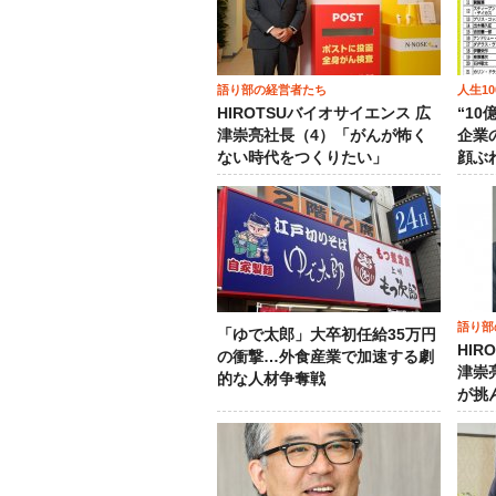
語り部の経営者たち
人生1
HIROTSUバイオサイエンス 広
“1
津崇亮社長（4）「がんが怖く
企業
ない時代をつくりたい」
顔ぶ
語り部
「ゆで太郎」大卒初任給35万円
HIR
の衝撃…外食産業で加速する劇
津崇
的な人材争奪戦
が挑