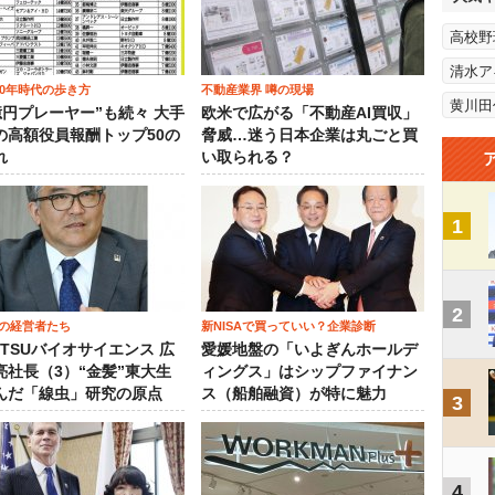
高校野
清水ア
00年時代の歩き方
不動産業界 噂の現場
黄川田
0億円プレーヤー”も続々 大手
欧米で広がる「不動産AI買収」
の高額役員報酬トップ50の
脅威…迷う日本企業は丸ごと買
れ
い取られる？
1
2
の経営者たち
新NISAで買っていい？企業診断
OTSUバイオサイエンス 広
愛媛地盤の「いよぎんホールデ
亮社長（3）“金髪”東大生
ィングス」はシップファイナン
んだ「線虫」研究の原点
ス（船舶融資）が特に魅力
3
4