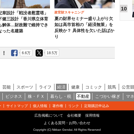
10
政官財スキャニング
紀章設計「戦没者慰霊塔」
夏の財界セミナー盛り上がり欠
下健三設計「香川県立体育
如は高市首相の「経済無策」を
も解体…財政難で維持でき
反映か？ 具体性を欠いた話ばか
なった名建築
り
う！
6.6万
18.5万
芸能
スポーツ
ライフ
経済
健康
コミック
競馬
公営
ビジネス
株・ＦＸ
暮らし・税
不動産
こづかい稼ぎ
マ
ー
サイトマップ
個人情報
著作権
リンク
定期購読申込み
広告掲載について
会社概要
採用情報
よくある質問・お問い合わせ
Copyright (C) Nikkan Gendai. All Rights Reserved