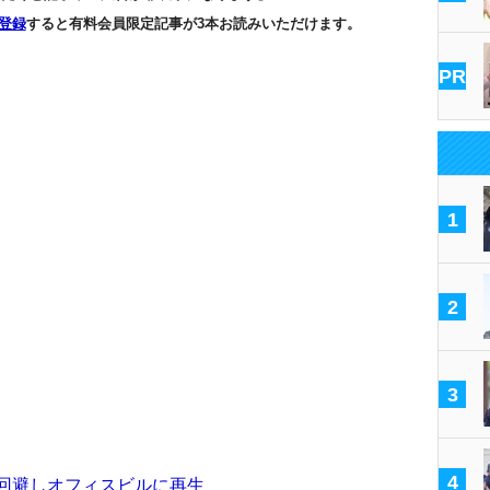
登録
すると有料会員限定記事が3本お読みいただけます。
PR
1
2
3
4
し回避しオフィスビルに再生