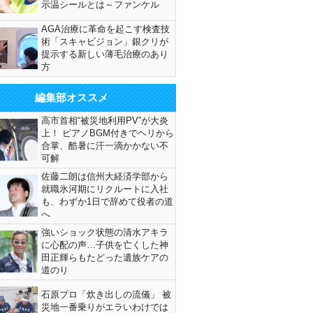
示温シールとは～ファンケル
AGA治療に革命を起こす検査技
術「スキャビジョン」銀クリが
提示する新しい薄毛治療のあり
方
編集部オススメ
高市首相“被災地利用PV”が大炎
上！ ピアノBGM付きでヘリから
合掌、酷暑に汗一滴かかない不
可解
佐藤二朗は信州大経済学部から
就職氷河期にリクルートに入社
も、わずか1日で辞めて役者の道
へ
強いショック状態の清水アキラ
に心配の声…子供を亡くした神
田正輝らもたどった遺族ケアの
道のり
石原プロ「炊き出しの流儀」 被
災地一番乗りがエラいわけでは