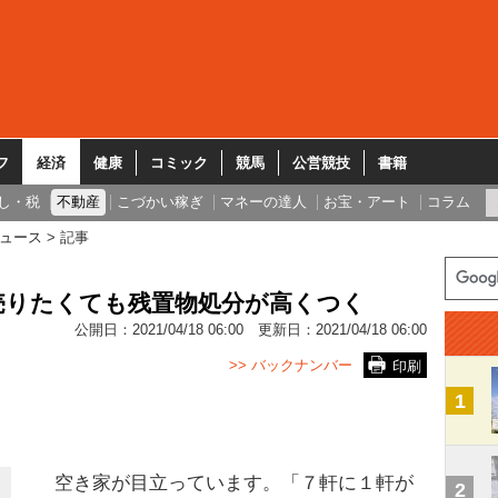
フ
経済
健康
コミック
競馬
公営競技
書籍
し・税
不動産
こづかい稼ぎ
マネーの達人
お宝・アート
コラム
ュース
記事
売りたくても残置物処分が高くつく
公開日：
2021/04/18 06:00
更新日：
2021/04/18 06:00
>> バックナンバー
印刷
1
空き家が目立っています。「７軒に１軒が
2