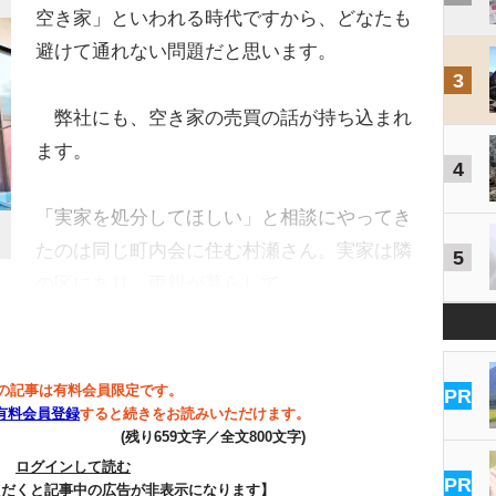
空き家」といわれる時代ですから、どなたも
避けて通れない問題だと思います。
3
弊社にも、空き家の売買の話が持ち込まれ
ます。
4
「実家を処分してほしい」と相談にやってき
たのは同じ町内会に住む村瀬さん。実家は隣
5
の区にあり、両親が暮らして…
の記事は有料会員限定です。
PR
有料会員登録
すると続きをお読みいただけます。
(残り659文字／全文800文字)
ログインして読む
PR
ただくと記事中の広告が非表示になります】