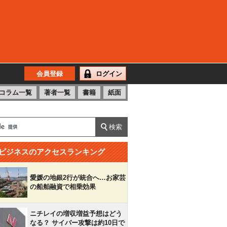
会員登録
ログイン
コラム一覧
著者一覧
書籍
紙面
ビジネスのアクセスランキング
愛媛の地銀2行が統合へ…お家芸
の船舶融資で相乗効果
ニチレイの増収増益予想はどう
なる？ サイバー攻撃は約10日で