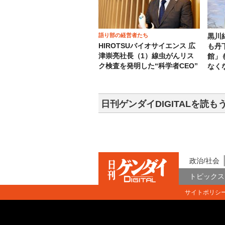
語り部の経営者たち
黒川
HIROTSUバイオサイエンス 広
も丹
津崇亮社長（1）線虫がんリス
館」
ク検査を発明した“科学者CEO”
なく
日刊ゲンダイDIGITALを読も
政治/社会
トピックス
サイトポリシ