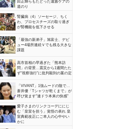
田正輝らもたどった遺族ケアの
道のり
腎臓病（4）ソーセージ、ちく
わ、プロセスチーズの取り過ぎ
が腎機能を低下させる
「最強の新弟子」旭富士、デビ
ュー4場所連続Ｖでも残る大きな
課題
高市首相の早過ぎた「熊本訪
問」の背景…震災から1週間たた
ず“視察強行”に批判殺到の案の定
「VIVANT」1強ムードの陰で…
蒼井優「Tシャツが乾くまで」が
呼び覚ます"連ドラ本来の快感"
愛子さまのリンクコーデににじ
む「皇室を担う」覚悟の表れ 皇
室典範改正にご本人の心中やい
かに