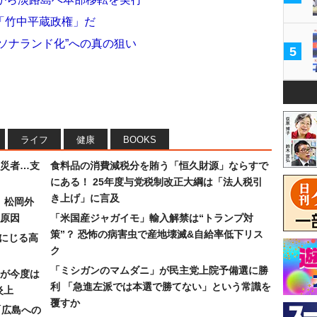
「竹中平蔵政権」だ
ソナランド化”への真の狙い
5
ライフ
健康
BOOKS
災者…支
食料品の消費減税分を賄う「恒久財源」ならすで
にある！ 25年度与党税制改正大綱は「法人税引
き上げ」に言及
）松岡外
原因
「米国産ジャガイモ」輸入解禁は“トランプ対
策”？ 恐怖の病害虫で産地壊滅&自給率低下リス
みにじる高
ク
「ミシガンのマムダニ」が民主党上院予備選に勝
が今度は
利 「急進左派では本選で勝てない」という常識を
炎上
覆すか
「広島への