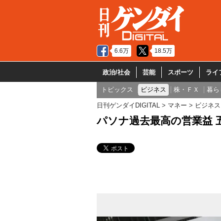
6.6万
18.5万
政治/社会
芸能
スポーツ
ライ
トピックス
ビジネス
株・ＦＸ
暮ら
日刊ゲンダイDIGITAL
マネー
ビジネス
パソナ過去最高の営業益 