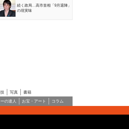
続く政局…高市首相「9月退陣」
の現実味
競技
写真
書籍
ネーの達人
お宝・アート
コラム