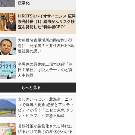
正常化
HIROTSUバイオサイエンス 広津
崇亮社長（1）線虫がんリスク検
査を発明した“科学者CEO”
大相撲名古屋場所の懸賞旗が話
題に…発案者？三井住友FG中島
達社長の思い
半導体の最先端工場で活躍「朝
日工業社」は巨大テーマのど真
ん中銘柄
もっと見る
楽しさいっぱい！北海道・ニセ
コで避暑の夏旅 絶景とアクティ
ビティが揃う「ニセコ東急 グラ
ン・ヒラフ」～東急不動産
暑熱対策が義務化される時代に
貼るだけで暑さの変化がわかる