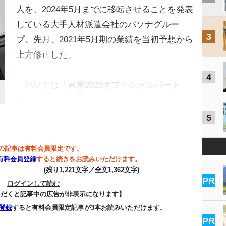
人を、2024年5月までに移転させることを発表
している大手人材派遣会社のパソナグルー
3
プ。先月、2021年5月期の業績を当初予想から
上方修正した。
4
パソナは「東京2020オフィシャルパート
ナ…
5
の記事は有料会員限定です。
有料会員登録
すると続きをお読みいただけます。
(残り1,221文字／全文1,362文字)
PR
ログインして読む
ただくと記事中の広告が非表示になります】
登録
すると有料会員限定記事が3本お読みいただけます。
PR