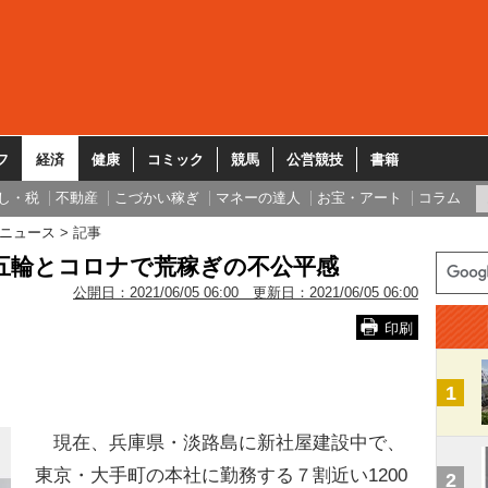
フ
経済
健康
コミック
競馬
公営競技
書籍
し・税
不動産
こづかい稼ぎ
マネーの達人
お宝・アート
コラム
ニュース
記事
五輪とコロナで荒稼ぎの不公平感
公開日：
2021/06/05 06:00
更新日：
2021/06/05 06:00
印刷
1
現在、兵庫県・淡路島に新社屋建設中で、
東京・大手町の本社に勤務する７割近い1200
2