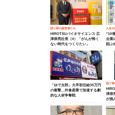
語り部の経営者たち
人生1
HIROTSUバイオサイエンス 広
“1
津崇亮社長（4）「がんが怖く
企業
ない時代をつくりたい」
顔ぶ
語り部
「ゆで太郎」大卒初任給35万円
HIR
の衝撃…外食産業で加速する劇
津崇
的な人材争奪戦
が挑