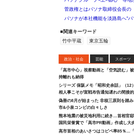
菅政権とはパソナ取締役会長の
パソナが本社機能を淡路島へ“パ
■関連キーワード
竹中平蔵
東京五輪
政治・社会
芸能
スポーツ
「高市中心」視察動画と「空気読む」被
持離れも納得
シリーズ 保阪メモ「昭和史余話」（12
相人事こそが宣戦布告通知遅れの間接的
偽善の8月が始まった 非核三原則を踏
市&小泉コンビの白々しさ
熊本地震の被災地利用に続き…首相官邸
国民栄誉賞で「高市PR動画」作成し大
高市首相のあいさつはコピペ率85％…