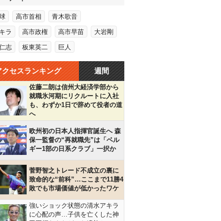
球
高市首相
青木歌音
キラ
高市政権
高市早苗
大岩剛
仁志
板東英二
巨人
アクセスランキング
週間
佐藤二朗は信州大経済学部から
就職氷河期にリクルートに入社
も、わずか1日で辞めて役者の道
へ
欧州初の日本人指揮官誕生へ 森
保一監督の“再就職先”は「ベル
ギー1部の日系クラブ」一択か
菅野智之トレード不成立の裏に
致命的な“前科”…ここまで11勝4
敗でも市場価値が低かったワケ
強いショック状態の清水アキラ
に心配の声…子供を亡くした神