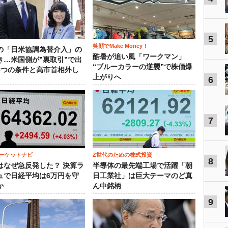
5
笑顔でMake Money！
の「日米協調為替介入」の
酷暑が追い風「ワークマン」
き…米国側が”裏取引”で出
“ブルーカラーの逆襲”で株価爆
3つの条件と高市首相外し
上がりへ
6
7
ーケットナビ
Z世代のための株式投資
8
はなぜ急反発した？ 決算ラ
半導体の最先端工場で活躍「朝
ュで日経平均は6万円を守
日工業社」は巨大テーマのど真
か
ん中銘柄
9