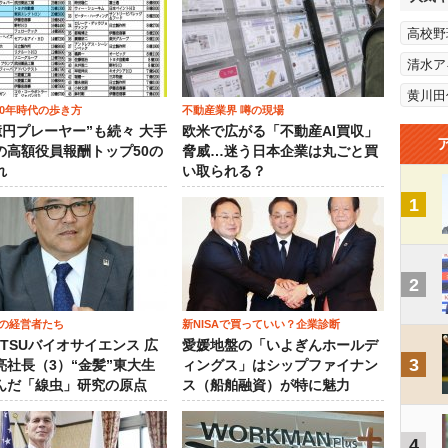
高校野
清水ア
黄川田
00年時代の歩き方
不動産業界 噂の現場
0億円プレーヤー”も続々 大手
欧米で広がる「不動産AI買収」
の高額役員報酬トップ50の
脅威…迷う日本企業は丸ごと買
れ
い取られる？
1
2
の経営者たち
新NISAで買っていい？企業診断
OTSUバイオサイエンス 広
愛媛地盤の「いよぎんホールデ
3
亮社長（3）“金髪”東大生
ィングス」はシップファイナン
んだ「線虫」研究の原点
ス（船舶融資）が特に魅力
4