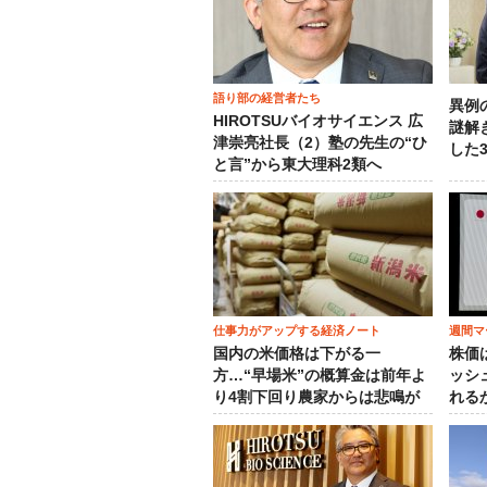
語り部の経営者たち
異例
HIROTSUバイオサイエンス 広
謎解
津崇亮社長（2）塾の先生の“ひ
した
と言”から東大理科2類へ
仕事力がアップする経済ノート
週間マ
国内の米価格は下がる一
株価
方…“早場米”の概算金は前年よ
ッシ
り4割下回り農家からは悲鳴が
れる