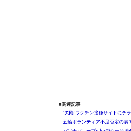
■関連記事
“欠陥”ワクチン接種サイトにチ
五輪ボランティア不足否定の裏
パソナグループ<上>都心一等地