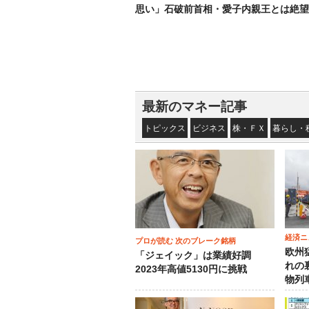
思い」石破前首相・愛子内親王とは絶望
最新のマネー記事
トピックス
ビジネス
株・ＦＸ
暮らし・
経済ニ
プロが読む 次のブレーク銘柄
欧州
「ジェイック」は業績好調
れの
2023年高値5130円に挑戦
物列