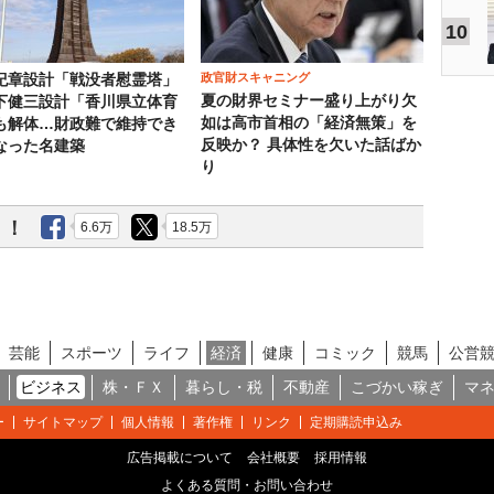
10
政官財スキャニング
紀章設計「戦没者慰霊塔」
夏の財界セミナー盛り上がり欠
下健三設計「香川県立体育
如は高市首相の「経済無策」を
も解体…財政難で維持でき
反映か？ 具体性を欠いた話ばか
なった名建築
り
う！
6.6万
18.5万
芸能
スポーツ
ライフ
経済
健康
コミック
競馬
公営
ビジネス
株・ＦＸ
暮らし・税
不動産
こづかい稼ぎ
マ
ー
サイトマップ
個人情報
著作権
リンク
定期購読申込み
広告掲載について
会社概要
採用情報
よくある質問・お問い合わせ