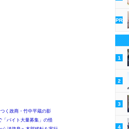
PR
1
2
3
ラつく政商・竹中平蔵の影
で「バイト大量募集」の怪
4
から淡路島へ本部移転を実行