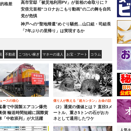
高市官邸「被災地利用PV」が首相の命取りに？
的格差
安倍元首相“コロナおこもり動画”の二の舞を自民
党が危惧
神戸への“聖地帰還”めぐり騒然…山口組・司組長
「7年ぶりの里帰り」は実現するか
税
不動産
こづかい稼ぎ
マネーの達人
お宝・アート
コラム
ュースの核心
億り人が教える「超カンタン」お金の話
猛暑で中国製エアコン爆売
（2）通貨の価値とは？ 直径3メ
裏側 輸送時間短縮に国際貨
ートル、重さ5トンの石がおカ
車「中欧班列」が大活躍
ネとして通用したワケ
人気