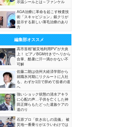
示温シールとは～ファンケル
AGA治療に革命を起こす検査技
術「スキャビジョン」銀クリが
提示する新しい薄毛治療のあり
方
編集部オススメ
高市首相“被災地利用PV”が大炎
上！ ピアノBGM付きでヘリから
合掌、酷暑に汗一滴かかない不
可解
佐藤二朗は信州大経済学部から
就職氷河期にリクルートに入社
も、わずか1日で辞めて役者の道
へ
強いショック状態の清水アキラ
に心配の声…子供を亡くした神
田正輝らもたどった遺族ケアの
道のり
石原プロ「炊き出しの流儀」 被
災地一番乗りがエラいわけでは