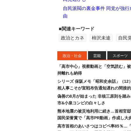
自民派閥の裏金事件 同党が強
由
■関連キーワード
政治とカネ
柿沢未途
自民
政治・社会
芸能
スポーツ
「高市中心」視察動画と「空気読む」被
持離れも納得
シリーズ 保阪メモ「昭和史余話」（12
相人事こそが宣戦布告通知遅れの間接的
偽善の8月が始まった 非核三原則を踏
市&小泉コンビの白々しさ
熊本地震の被災地利用に続き…首相官邸
国民栄誉賞で「高市PR動画」作成し大
高市首相のあいさつはコピペ率85％…