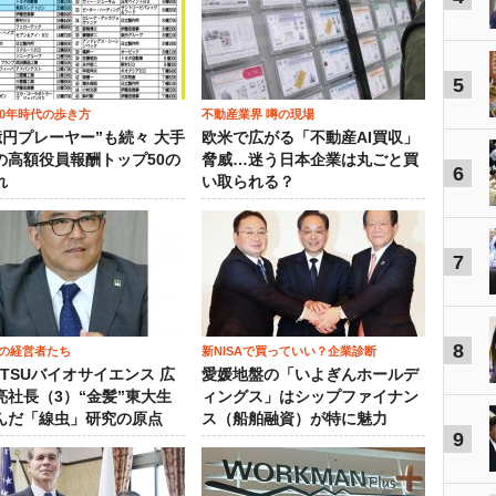
5
00年時代の歩き方
不動産業界 噂の現場
0億円プレーヤー”も続々 大手
欧米で広がる「不動産AI買収」
の高額役員報酬トップ50の
脅威…迷う日本企業は丸ごと買
6
れ
い取られる？
7
8
の経営者たち
新NISAで買っていい？企業診断
OTSUバイオサイエンス 広
愛媛地盤の「いよぎんホールデ
亮社長（3）“金髪”東大生
ィングス」はシップファイナン
んだ「線虫」研究の原点
ス（船舶融資）が特に魅力
9