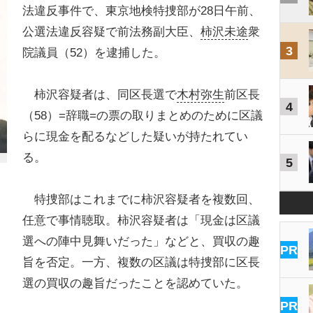
法違反事件で、東京地検特捜部が28日午前、
公選法違反容疑で前法務副大臣、
柿沢未途
衆
3
院議員（52）を逮捕した。
柿沢容疑者は、同区長選で
木村弥生
前区長
4
（58）=辞職=の票の取りまとめのために区議
らに現金を配るなどした疑いが持たれてい
る。
5
特捜部はこれまでに柿沢容疑者を複数回、
任意で事情聴取。柿沢容疑者は「現金は区議
選への陣中見舞いだった」などと、買収の趣
PR
旨を否定。一方、複数の区議は特捜部に区長
選の買収の趣旨だったことを認めていた。
PR