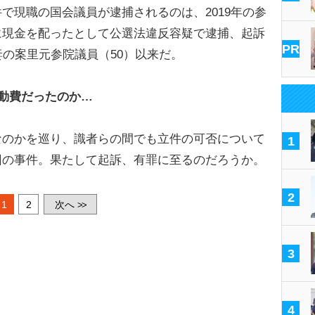
現職の国会議員が逮捕されるのは、2019年の参
に現金を配ったとして公選法違反容疑で逮捕、起訴
PR
妻の案里元参院議員（50）以来だ。
動費だったのか…
なのかを巡り、識者らの間でも立件の可否について
1
回の事件。果たして起訴、有罪に至るのだろうか。
2
1
2
次へ
>>
3
4