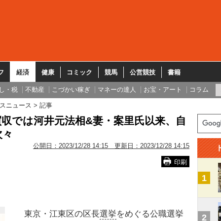
フ
経済
健康
コミック
競馬
公営競技
書籍
し・税
不動産
こづかい稼ぎ
マネーの達人
お宝・アート
コラム
スニュース
記事
収では河井元法相&妻・案里氏以来、自
次々
公開日：
2023/12/28 14:15
更新日：
2023/12/28 14:15
印刷
1
東京・江東区の区長
選挙
をめぐる公職選挙
2