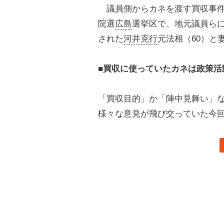
議員側からカネを渡す買収事件で
院選
広島
選挙区で、地元議員ら
された
河井克行
元法相（60）と
■買収に使っていたカネは政策活
「買収目的」か「陣中見舞い」
様々な意見が飛び交っていた今