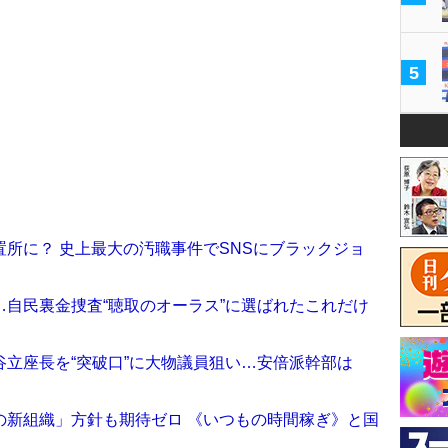
5
所に？ 史上最大の汚職事件でSNSにブラックジョ
自民裏金捜査“聴取のオーラス”に選ばれたこれだけ
立座長を“突破口”に大物議員狙い…安倍派幹部は
の新組織」方針も期待ゼロ 《いつもの時間稼ぎ》と国