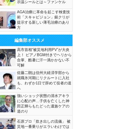
示温シールとは～ファンケル
AGA治療に革命を起こす検査技
術「スキャビジョン」銀クリが
提示する新しい薄毛治療のあり
方
編集部オススメ
高市首相“被災地利用PV”が大炎
上！ ピアノBGM付きでヘリから
合掌、酷暑に汗一滴かかない不
可解
佐藤二朗は信州大経済学部から
就職氷河期にリクルートに入社
も、わずか1日で辞めて役者の道
へ
強いショック状態の清水アキラ
に心配の声…子供を亡くした神
田正輝らもたどった遺族ケアの
道のり
石原プロ「炊き出しの流儀」 被
災地一番乗りがエラいわけでは