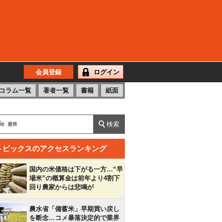
会員登録
ログイン
コラム一覧
著者一覧
書籍
紙面
トピックスのアクセスランキング
国内の米価格は下がる一方…“早
場米”の概算金は前年より4割下
回り農家からは悲鳴が
農水省「備蓄米」早期買い戻し
を断念…コメ暴落決定的で業界