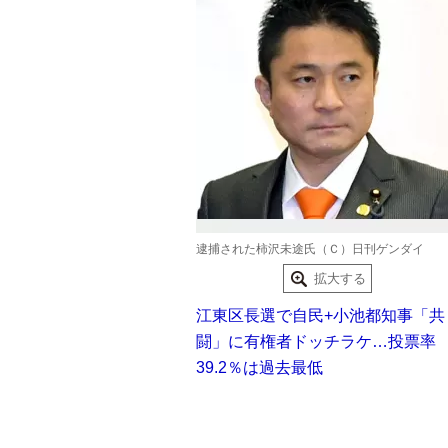
逮捕された柿沢未途氏（Ｃ）日刊ゲンダイ
拡大する
江東区長選で自民+小池都知事「共
闘」に有権者ドッチラケ…投票率
39.2％は過去最低