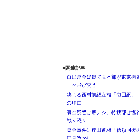
■関連記事
自民裏金疑獄で党本部が東京拘置
ーク飛び交う
狭まる西村前経産相「包囲網」…
の理由
裏金疑惑は底ナシ、特捜部は塩谷
戦々恐々
裏金事件に岸田首相「信頼回復
民見透かし