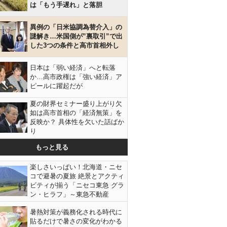
は「もう手遅れ」と落胆
異例の「日米協調為替介入」の
謎解き…米国側が”裏取引”で出
した3つの条件と高市首相外し
日本は「弱い経済」へと転落
か…高市政権は「強い経済」ア
ピールに躍起だが
夏の財界セミナー盛り上がり欠
如は高市首相の「経済無策」を
反映か？ 具体性を欠いた話ばか
り
もっと見る
楽しさいっぱい！北海道・ニセ
コで避暑の夏旅 絶景とアクティ
ビティが揃う「ニセコ東急 グラ
ン・ヒラフ」～東急不動産
暑熱対策が義務化される時代に
貼るだけで暑さの変化がわかる