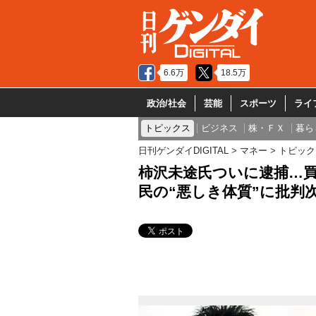
6.6万
18.5万
政治/社会
芸能
スポーツ
ライ
トピックス
ビジネス
株・ＦＸ
暮ら
日刊ゲンダイDIGITAL
マネー
トピック
柿沢未途氏ついに逮捕…買
民の“悪しき体質”に批判