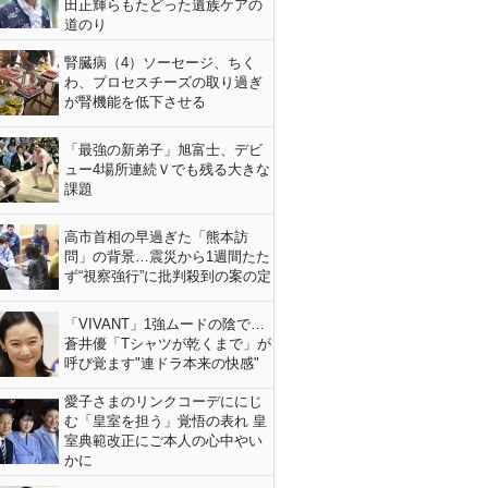
田正輝らもたどった遺族ケアの
道のり
腎臓病（4）ソーセージ、ちく
わ、プロセスチーズの取り過ぎ
が腎機能を低下させる
「最強の新弟子」旭富士、デビ
ュー4場所連続Ｖでも残る大きな
課題
高市首相の早過ぎた「熊本訪
問」の背景…震災から1週間たた
ず“視察強行”に批判殺到の案の定
「VIVANT」1強ムードの陰で…
蒼井優「Tシャツが乾くまで」が
呼び覚ます"連ドラ本来の快感"
愛子さまのリンクコーデににじ
む「皇室を担う」覚悟の表れ 皇
室典範改正にご本人の心中やい
かに