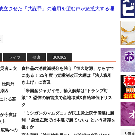
行成立させた「共謀罪」の適用を望む声が急拡大する理
党
ライフ
健康
BOOKS
災者…支
食料品の消費減税分を賄う「恒久財源」ならすで
にある！ 25年度与党税制改正大綱は「法人税引
き上げ」に言及
）松岡外
原因
「米国産ジャガイモ」輸入解禁は“トランプ対
策”？ 恐怖の病害虫で産地壊滅&自給率低下リス
みにじる高
ク
「ミシガンのマムダニ」が民主党上院予備選に勝
が今度は
利 「急進左派では本選で勝てない」という常識を
炎上
覆すか
「広島への
人気