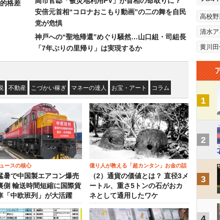
高市官邸「被災地利用PV」が首相の命取りに？
的格差
安倍元首相“コロナおこもり動画”の二の舞を自民
高校野
党が危惧
清水ア
神戸への“聖地帰還”めぐり騒然…山口組・司組長
黄川田
「7年ぶりの里帰り」は実現するか
税
不動産
こづかい稼ぎ
マネーの達人
お宝・アート
コラム
1
2
ュースの核心
億り人が教える「超カンタン」お金の話
猛暑で中国製エアコン爆売
（2）通貨の価値とは？ 直径3メ
3
裏側 輸送時間短縮に国際貨
ートル、重さ5トンの石がおカ
車「中欧班列」が大活躍
ネとして通用したワケ
4