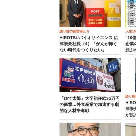
語り部の経営者たち
人生1
HIROTSUバイオサイエンス 広
“1
津崇亮社長（4）「がんが怖く
企業
ない時代をつくりたい」
顔ぶ
語り部
「ゆで太郎」大卒初任給35万円
HIR
の衝撃…外食産業で加速する劇
津崇
的な人材争奪戦
が挑