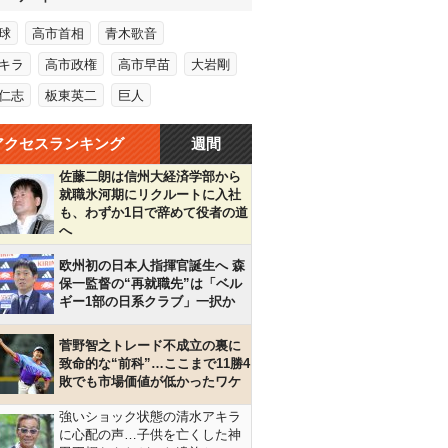
球
高市首相
青木歌音
キラ
高市政権
高市早苗
大岩剛
仁志
板東英二
巨人
アクセスランキング
週間
佐藤二朗は信州大経済学部から
就職氷河期にリクルートに入社
も、わずか1日で辞めて役者の道
へ
欧州初の日本人指揮官誕生へ 森
保一監督の“再就職先”は「ベル
ギー1部の日系クラブ」一択か
菅野智之トレード不成立の裏に
致命的な“前科”…ここまで11勝4
敗でも市場価値が低かったワケ
強いショック状態の清水アキラ
に心配の声…子供を亡くした神