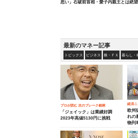
思い」石破前首相・愛子内親王とは絶望
最新のマネー記事
トピックス
ビジネス
株・ＦＸ
暮らし・
経済ニ
プロが読む 次のブレーク銘柄
欧州
「ジェイック」は業績好調
れの
2023年高値5130円に挑戦
物列