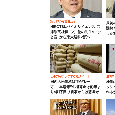
語り部の経営者たち
異例
HIROTSUバイオサイエンス 広
謎解
津崇亮社長（2）塾の先生の“ひ
した
と言”から東大理科2類へ
仕事力がアップする経済ノート
週間マ
国内の米価格は下がる一
株価
方…“早場米”の概算金は前年よ
ッシ
り4割下回り農家からは悲鳴が
れる