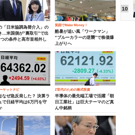
10
笑顔でMake Money！
の「日米協調為替介入」の
酷暑が追い風「ワークマン」
き…米国側が”裏取引”で出
“ブルーカラーの逆襲”で株価爆
3つの条件と高市首相外し
上がりへ
ーケットナビ
Z世代のための株式投資
はなぜ急反発した？ 決算ラ
半導体の最先端工場で活躍「朝
ュで日経平均は6万円を守
日工業社」は巨大テーマのど真
か
ん中銘柄