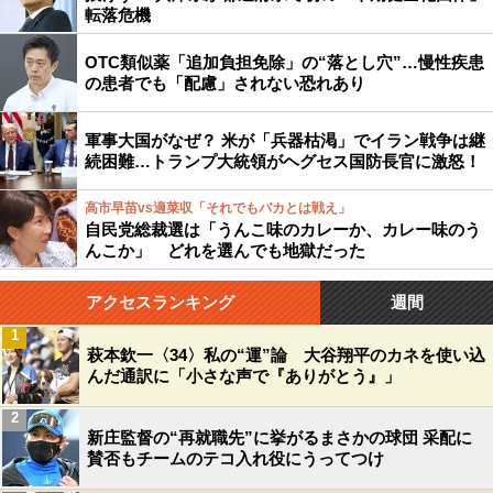
転落危機
OTC類似薬「追加負担免除」の“落とし穴”…慢性疾患
の患者でも「配慮」されない恐れあり
軍事大国がなぜ？ 米が「兵器枯渇」でイラン戦争は継
続困難…トランプ大統領がヘグセス国防長官に激怒！
高市早苗vs適菜収「それでもバカとは戦え」
自民党総裁選は「うんこ味のカレーか、カレー味のう
んこか」 どれを選んでも地獄だった
アクセスランキング
週間
1
萩本欽一〈34〉私の“運”論 大谷翔平のカネを使い込
んだ通訳に「小さな声で『ありがとう』」
2
新庄監督の“再就職先”に挙がるまさかの球団 采配に
賛否もチームのテコ入れ役にうってつけ