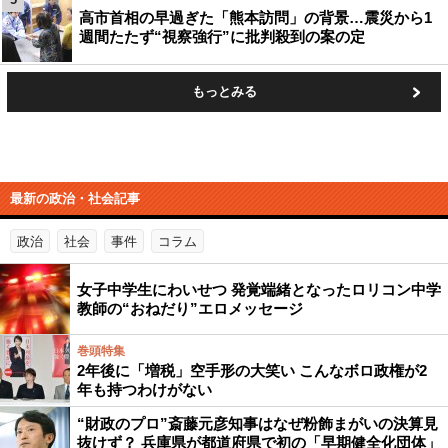
高市首相の早過ぎた「熊本訪問」の背景…震災から1
週間たたず“視察強行”に批判殺到の案の定
もっとみる
最新の政治・社会記事
政治
社会
事件
コラム
女子中学生にわいせつ 発覚端緒となったロリコン中学
教師の“おねだり”エロメッセージ
巻頭特集
2年後に「増税」空手形の大笑い こんなボロ政権が2
年も持つわけがない
“財政のプロ”斎藤元彦知事はなぜ粉飾まがいの決算見
抜けず？ 兵庫県が都道府県で初の「早期健全化団体」