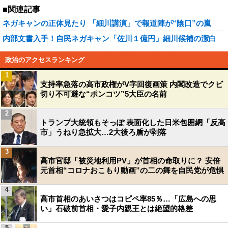
■関連記事
ネガキャンの正体見たり 「細川講演」で報道陣が“陰口”の嵐
内部文書入手！自民ネガキャン「佐川１億円」細川候補の潔白
政治のアクセスランキング
1
支持率急落の高市政権がV字回復画策 内閣改造でクビ
切り不可避な“ポンコツ”5大臣の名前
2
トランプ大統領もそっぽ 表面化した日米包囲網「反高
市」うねり急拡大…2大後ろ盾が剥落
3
高市官邸「被災地利用PV」が首相の命取りに？ 安倍
元首相“コロナおこもり動画”の二の舞を自民党が危惧
4
高市首相のあいさつはコピペ率85％…「広島への思
い」石破前首相・愛子内親王とは絶望的格差
5