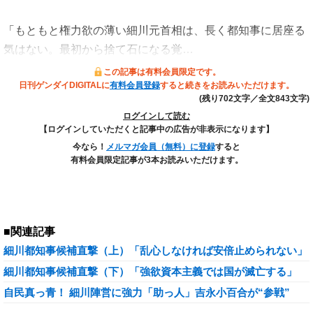
「もともと権力欲の薄い細川元首相は、長く都知事に居座る
気はない。最初から捨て石になる覚…
この記事は有料会員限定です。
日刊ゲンダイDIGITALに
有料会員登録
すると続きをお読みいただけます。
(残り702文字／全文843文字)
ログインして読む
【ログインしていただくと記事中の広告が非表示になります】
今なら！
メルマガ会員（無料）に登録
すると
有料会員限定記事が3本お読みいただけます。
■関連記事
細川都知事候補直撃（上）「乱心しなければ安倍止められない」
細川都知事候補直撃（下）「強欲資本主義では国が滅亡する」
自民真っ青！ 細川陣営に強力「助っ人」吉永小百合が“参戦”