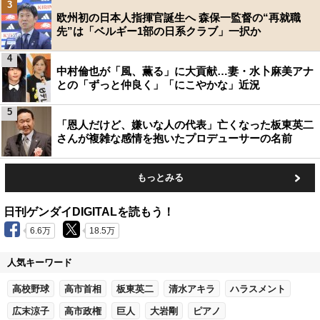
3
欧州初の日本人指揮官誕生へ 森保一監督の“再就職
先”は「ベルギー1部の日系クラブ」一択か
4
中村倫也が「風、薫る」に大貢献…妻・水卜麻美アナ
との「ずっと仲良く」「にこやかな」近況
5
「恩人だけど、嫌いな人の代表」亡くなった板東英二
さんが複雑な感情を抱いたプロデューサーの名前
もっとみる
日刊ゲンダイDIGITALを読もう！
6.6万
18.5万
人気キーワード
高校野球
高市首相
板東英二
清水アキラ
ハラスメント
広末涼子
高市政権
巨人
大岩剛
ピアノ