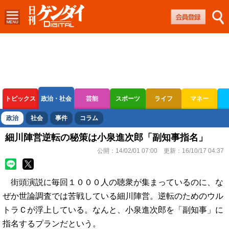
トピックス
政治・社会
芸能
スポーツ
ライフ
マネー
ボートレース
競輪
オートレース
政治
社会
事件
コラム
細川陣営逆転の秘策は小泉進次郎「副知事指名」
公開：
14/02/01 07:00
更新：
16/10/17 04:37
街頭演説に毎回１０００人の聴衆が集まっているのに、な
ぜか世論調査では苦戦している細川陣営。逆転のためのウル
トラＣが浮上している。なんと、小泉進次郎を「副知事」に
指名するプランだという。