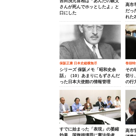
吉田茂元首相は「あんたの親父
高市
さんが死んでホッとしたよ」と
だっ
口にした
れた
保阪正康 日本史縦横無尽
巻頭特
シリーズ 保阪メモ「昭和史余
その
話」（10）あまりにもずさんだ
切り
った日本大使館の情報管理
の行
すでに始まった「表現」の萎縮
高市
効果…国旗損壊罪に憲法学者