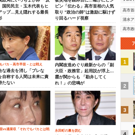
税政局にいっちょがみ 「反
被災地を踏み台に…確かにビン
」国民民主・玉木代表もヒ
ビン「伝わる」高市首相の人気
高市首
アップ…見え隠れする最長
取り “政治の師”は激励に駆けず
影
り回るハード視察
清水ア
高市政
1
もバカ－高市早苗－とは戦え
内閣改造めぐり維新からの「副
合な過去を消し「ブレな
大臣・政務官」起用説が浮上…
を自称する人間は未来に責
霞が関からも 「勘弁してく
持たない
れ！」の悲鳴が
2
3
苗vs適菜収「それでもバカとは戦
永田町の裏を読む
4