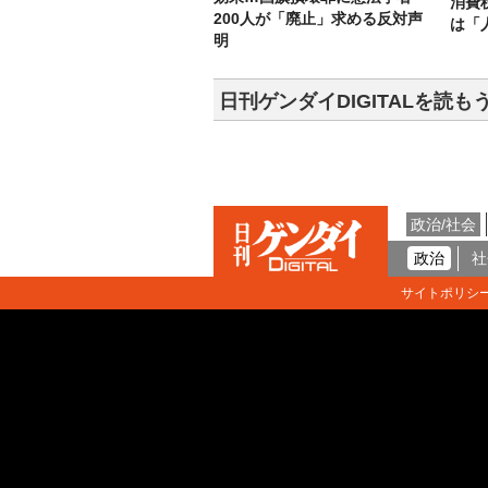
消費
200人が「廃止」求める反対声
は「
明
日刊ゲンダイDIGITALを読も
政治/社会
政治
社
サイトポリシ