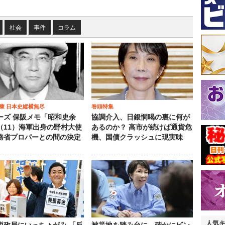
社会
事件
コラム
康 日本史縦横無尽
巻頭特集
ーズ 保阪メモ「昭和史余
協調介入、日銀恫喝の裏に何が
（11）海軍出身の野村大使
あるのか？ 高市が続けば通貨危
務省プロパーとの間の決定
機、国債クラッシュに現実味
人気