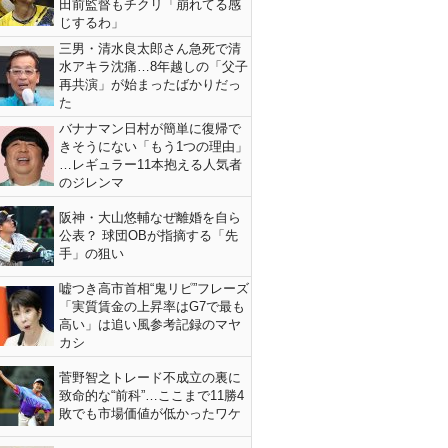
田前監督もチクリ「崩れてる感
じするわ」
三男・清水良太郎さん急死で清
水アキラ沈痛…8年越しの「父子
再共演」が始まったばかりだっ
た
バナナマン日村が簡単に復帰で
きそうにない「もう1つの理由」
…レギュラー11本抱える人気者
のジレンマ
阪神・大山悠輔なぜ離婚を自ら
公表？ 球団OBが指摘する「先
手」の狙い
嘘つき高市首相“鬼リピ”フレーズ
「実質賃金の上昇率はG7で最も
高い」は追い風参考記録のマヤ
カシ
菅野智之トレード不成立の裏に
致命的な“前科”…ここまで11勝4
敗でも市場価値が低かったワケ