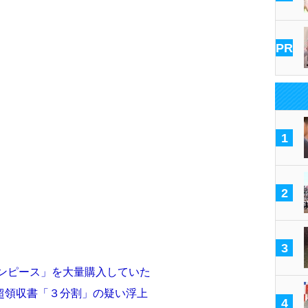
PR
1
2
3
ワンピース」を大量購入していた
超領収書「３分割」の疑い浮上
4