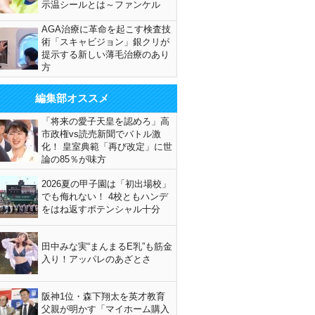
示温シールとは～ファンケル
AGA治療に革命を起こす検査技
術「スキャビジョン」銀クリが
提示する新しい薄毛治療のあり
方
編集部オススメ
「将来の愛子天皇を認めろ」高
市政権vs読売新聞でバトル激
化！ 皇室典範「再び改定」に世
論の85％が味方
2026夏の甲子園は「初出場校」
でも侮れない！ 4校ともハンデ
をはね返すポテンシャル十分
田中みな実“まんまるE乳”も筋金
入り！アッパレのあざとさ
阪神1位・森下翔太を英才教育
父親が明かす「マイホーム購入