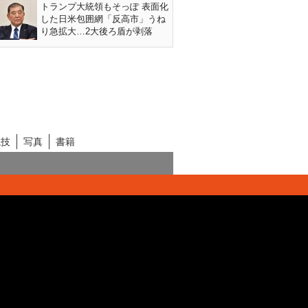
トランプ大統領もそっぽ 表面化
した日米包囲網「反高市」うね
り急拡大…2大後ろ盾が剥落
競技
写真
書籍