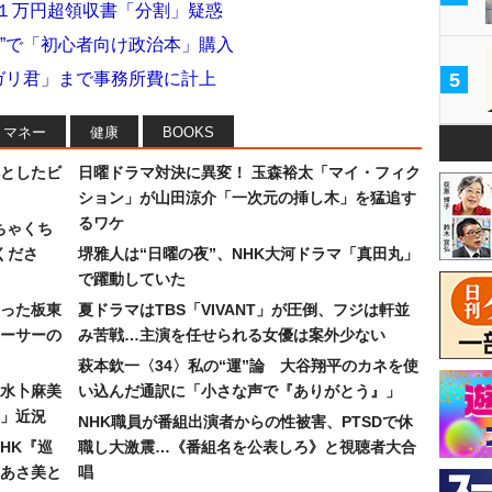
に１万円超領収書「分割」疑惑
財”で「初心者向け政治本」購入
リガリ君」まで事務所費に計上
5
マネー
健康
BOOKS
としたビ
日曜ドラマ対決に異変！ 玉森裕太「マイ・フィク
ション」が山田涼介「一次元の挿し木」を猛追す
るワケ
ちゃくち
くださ
堺雅人は“日曜の夜”、NHK大河ドラマ「真田丸」
で躍動していた
った板東
夏ドラマはTBS「VIVANT」が圧倒、フジは軒並
ーサーの
み苦戦…主演を任せられる女優は案外少ない
萩本欽一〈34〉私の“運”論 大谷翔平のカネを使
水卜麻美
い込んだ通訳に「小さな声で『ありがとう』」
」近況
NHK職員が番組出演者からの性被害、PTSDで休
HK『巡
職し大激震…《番組名を公表しろ》と視聴者大合
あさ美と
唱