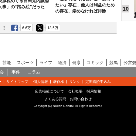
税減税めぐる自民党内議論
たい」存在…他人は利益のため
人事」の“踏み絵”だった
10
の存在、崇めなければ排除
う！
6.6万
18.5万
芸能
スポーツ
ライフ
経済
健康
コミック
競馬
公営
会
事件
コラム
ー
サイトマップ
個人情報
著作権
リンク
定期購読申込み
広告掲載について
会社概要
採用情報
よくある質問・お問い合わせ
Copyright (C) Nikkan Gendai. All Rights Reserved