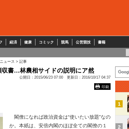
フ
経済
健康
コミック
競馬
公営競技
書籍
ニュース
記事
領収書…林農相サイドの説明にア然
公開日：
2015/06/23 07:00
更新日：
2016/10/17 04:37
印刷
1
閣僚になれば政治資金は“使いたい放題”なの
か。本紙は、安倍内閣のほぼ全ての閣僚の１
2