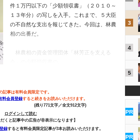
件１万円以下の「少額領収書」（２０１０～
１３年分）の写しを入手。これまで、５大臣
3
の不自然な支出を報じてきた。今回は、林農
相の出番だ。
4
林農相の資金管理団体「林芳正を支える
会」の少額領収書の…
5
の記事は有料会員限定です。
有料会員登録
すると続きをお読みいただけます。
(残り771文字／全文912文字)
PR
ログインして読む
ただくと記事中の広告が非表示になります】
登録
すると有料会員限定記事が3本お読みいただけます。
PR