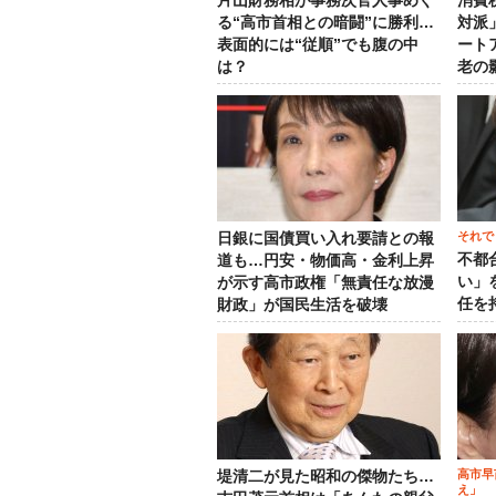
片山財務相が事務次官人事めぐ
消費
る“高市首相との暗闘”に勝利…
対派
表面的には“従順”でも腹の中
ート
は？
老の
それで
日銀に国債買い入れ要請との報
不都
道も…円安・物価高・金利上昇
い」
が示す高市政権「無責任な放漫
任を
財政」が国民生活を破壊
高市早
堤清二が見た昭和の傑物たち…
え」