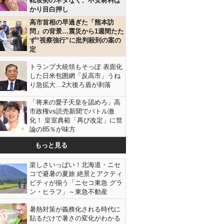
転攻勢のネタなく、不安材料ば
かり目白押し
高市首相の早過ぎた「熊本訪
問」の背景…震災から1週間たた
ず“視察強行”に批判殺到の案の
定
トランプ大統領もそっぽ 表面化
した日米包囲網「反高市」うね
り急拡大…2大後ろ盾が剥落
「将来の愛子天皇を認めろ」高
市政権vs読売新聞でバトル激
化！ 皇室典範「再び改定」に世
論の85％が味方
もっと見る
楽しさいっぱい！北海道・ニセ
コで避暑の夏旅 絶景とアクティ
ビティが揃う「ニセコ東急 グラ
ン・ヒラフ」～東急不動産
暑熱対策が義務化される時代に
貼るだけで暑さの変化がわかる