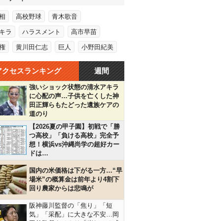
相
高校野球
青木歌音
キラ
ハラスメント
高市早苗
権
黄川田仁志
巨人
小野田紀美
アクセスランキング
週間
強いショック状態の清水アキラ
に心配の声…子供を亡くした神
田正輝らもたどった遺族ケアの
道のり
【2026夏の甲子園】初戦で「勝
つ高校」「負ける高校」完全予
想！横浜vs沖縄尚学の超好カー
ドは…
国内の米価格は下がる一方…“早
場米”の概算金は前年より4割下
回り農家からは悲鳴が
阪神藤川監督の「焦り」「短
気」「采配」に大きな不安…岡