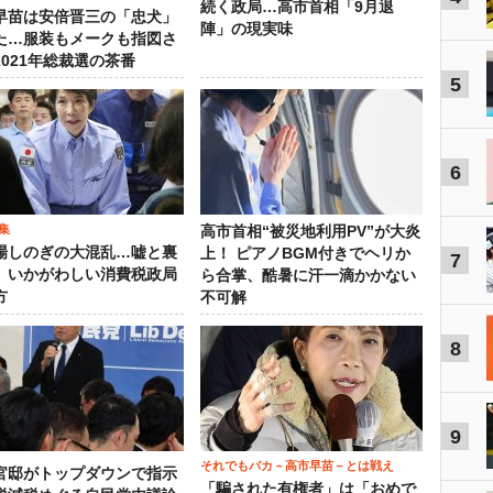
続く政局…高市首相「9月退
早苗は安倍晋三の「忠犬」
陣」の現実味
た…服装もメークも指図さ
2021年総裁選の茶番
5
6
集
高市首相“被災地利用PV”が大炎
場しのぎの大混乱…嘘と裏
上！ ピアノBGM付きでヘリか
7
、いかがわしい消費税政局
ら合掌、酷暑に汗一滴かかない
方
不可解
8
9
それでもバカ－高市早苗－とは戦え
官邸がトップダウンで指示
「騙された有権者」は「おめで