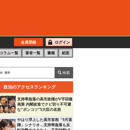
会員登録
ログイン
コラム一覧
著者一覧
書籍
紙面
政治のアクセスランキング
支持率急落の高市政権がV字回復
画策 内閣改造でクビ切り不可避
な“ポンコツ”5大臣の名前
やはり浮上した高市首相「9月退
陣」シナリオ…支持率急落も反