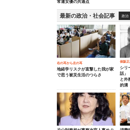
常連女優の共通点
最新の政治・社会記事
政治
保阪正
右の耳から左の耳
シリ
地経学リスクが直撃した我が家
話」
で思う被災生活のつらさ
と外
的溝