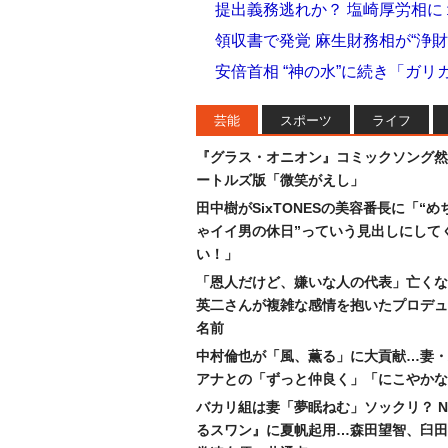
提出義務逃れか？ 塩崎厚労相
領収書で発覚 麻生財務相が“浄
安倍首相 “神の水”に続き「ガ
芸能
スポーツ
ライフ
『グラス・オニオン』コミックソング然
ートルズ版「微笑がえし」
田中樹がSixTONESの美容番長に「“め
ゃイイ男の休日”っていう見出しにして
い！」
「恩人だけど、嫌いな人の代表」亡くな
英二さんが複雑な感情を抱いたプロデュ
名前
中村倫也が「風、薫る」に大貢献…妻・
アナとの「ずっと仲良く」「にこやかな
バカリ組は妻「夢眠ねむ」ソックリ？ N
るスワン』に夏帆起用…森田望智、臼田