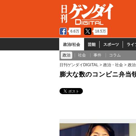
6.6万
18.5万
政治/社会
芸能
スポーツ
ライ
政治
社会
事件
コラム
日刊ゲンダイDIGITAL
政治・社会
政治
膨大な数のコンビニ弁当