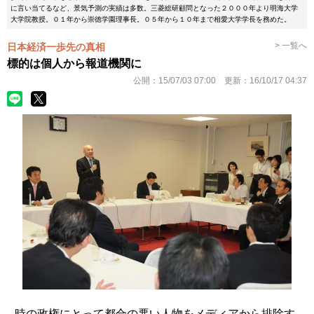
に言い当てるなど、景気予測の実績は多数。三菱総研顧問となった２０００年より明海大学
大学院教授。０１年から崇徳学園理事長。０５年から１０年まで相愛大学学長を務めた。
> 一覧へ
日本経済一歩先の真相
標的は個人から報道機関に
公開：
15/07/03 07:00
更新：
16/10/17 04:37
時の政権にとって都合の悪い人物をメディアから排除す