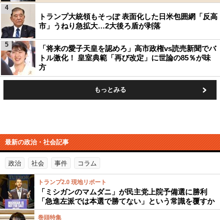
4
トランプ大統領もそっぽ 表面化した日米包囲網「反高
市」うねり急拡大…2大後ろ盾が剥落
5
「将来の愛子天皇を認めろ」高市政権vs読売新聞でバ
トル激化！ 皇室典範「再び改定」に世論の85％が味
方
もっとみる
最新の政治・社会記事
政治
社会
事件
コラム
トランプ2.0 現地リポート
「ミシガンのマムダニ」が民主党上院予備選に勝利
「急進左派では本選で勝てない」という常識を覆すか
巻頭特集