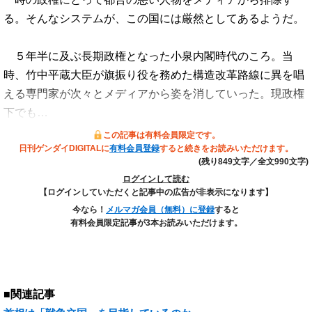
る。そんなシステムが、この国には厳然としてあるようだ。
５年半に及ぶ長期政権となった小泉内閣時代のころ。当
時、竹中平蔵大臣が旗振り役を務めた構造改革路線に異を唱
える専門家が次々とメディアから姿を消していった。現政権
下でも…
この記事は有料会員限定です。
日刊ゲンダイDIGITALに
有料会員登録
すると続きをお読みいただけます。
(残り849文字／全文990文字)
ログインして読む
【ログインしていただくと記事中の広告が非表示になります】
今なら！
メルマガ会員（無料）に登録
すると
有料会員限定記事が3本お読みいただけます。
■関連記事