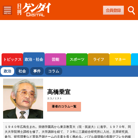
トピックス
政治・社会
芸能
スポーツ
ライフ
マネー
ボートレース
競輪
オートレース
政治
社会
事件
コラム
高橋乗宣
エコノミスト
著者のコラム一覧
１９４０年広島生まれ。崇徳学園高から東京教育大（現・筑波大）に進学。１９７０年、同
大大学院博士課程を修了。大学講師を経て、７３年に三菱総合研究所に入社。主席研究員、
参与、研究理事など景気予測チームの主査を長く務める。バブル崩壊後の長期デフレを的確