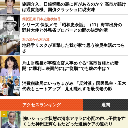
協調介入、日銀恫喝の裏に何があるのか？ 高市が続け
ば通貨危機、国債クラッシュに現実味
保阪正康 日本史縦横無尽
シリーズ 保阪メモ「昭和史余話」（11）海軍出身の
野村大使と外務省プロパーとの間の決定的溝
右の耳から左の耳
地経学リスクが直撃した我が家で思う被災生活のつら
さ
片山財務相が事務次官人事めぐる“高市首相との暗
闘”に勝利…表面的には“従順”でも腹の中は？
消費税政局にいっちょがみ 「反対派」国民民主・玉木
代表もヒートアップ…見え隠れする最長老の影
アクセスランキング
週間
1
強いショック状態の清水アキラに心配の声…子供を亡
くした神田正輝らもたどった遺族ケアの道のり