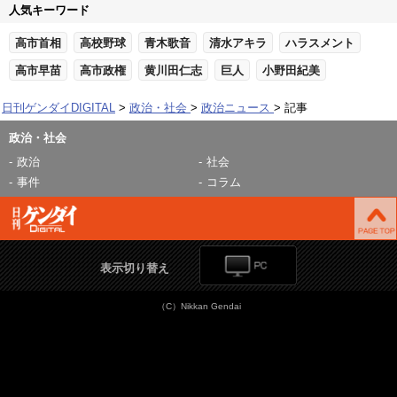
人気キーワード
高市首相
高校野球
青木歌音
清水アキラ
ハラスメント
高市早苗
高市政権
黄川田仁志
巨人
小野田紀美
日刊ゲンダイDIGITAL
政治・社会
政治ニュース
記事
政治・社会
政治
社会
事件
コラム
表示切り替え
（C）Nikkan Gendai