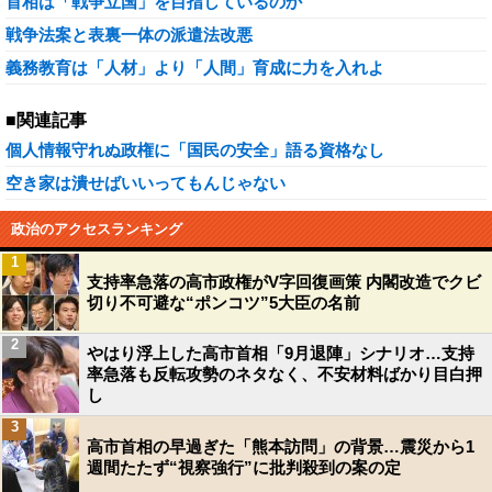
首相は「戦争立国」を目指しているのか
戦争法案と表裏一体の派遣法改悪
義務教育は「人材」より「人間」育成に力を入れよ
■関連記事
個人情報守れぬ政権に「国民の安全」語る資格なし
空き家は潰せばいいってもんじゃない
政治のアクセスランキング
1
支持率急落の高市政権がV字回復画策 内閣改造でクビ
切り不可避な“ポンコツ”5大臣の名前
2
やはり浮上した高市首相「9月退陣」シナリオ…支持
率急落も反転攻勢のネタなく、不安材料ばかり目白押
し
3
高市首相の早過ぎた「熊本訪問」の背景…震災から1
週間たたず“視察強行”に批判殺到の案の定