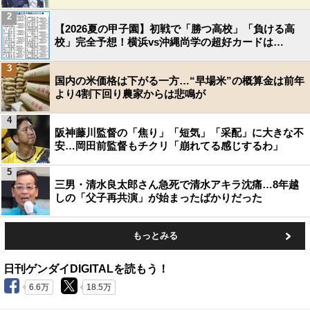
2
【2026夏の甲子園】初戦で「勝つ高校」「負ける高
校」完全予想！横浜vs沖縄尚学の超好カードは…
3
国内の米価格は下がる一方…“早場米”の概算金は前年
より4割下回り農家からは悲鳴が
4
阪神藤川監督の「焦り」「短気」「采配」に大きな不
安…岡田前監督もチクリ「崩れてる感じするわ」
5
三男・清水良太郎さん急死で清水アキラ沈痛…8年越
しの「父子再共演」が始まったばかりだった
もっとみる
日刊ゲンダイDIGITALを読もう！
6.6万
18.5万