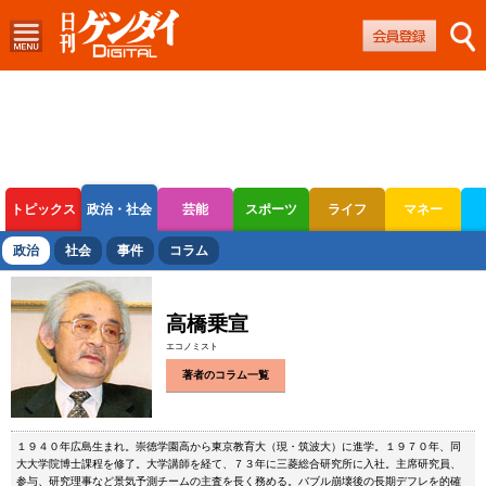
トピックス
政治・社会
芸能
スポーツ
ライフ
マネー
ボートレース
競輪
オートレース
政治
社会
事件
コラム
高橋乗宣
エコノミスト
著者のコラム一覧
１９４０年広島生まれ。崇徳学園高から東京教育大（現・筑波大）に進学。１９７０年、同
大大学院博士課程を修了。大学講師を経て、７３年に三菱総合研究所に入社。主席研究員、
参与、研究理事など景気予測チームの主査を長く務める。バブル崩壊後の長期デフレを的確