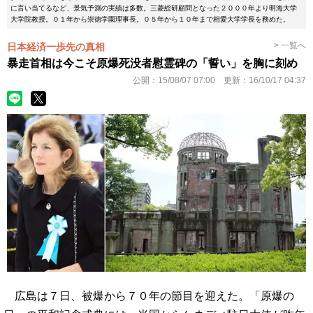
に言い当てるなど、景気予測の実績は多数。三菱総研顧問となった２０００年より明海大学
大学院教授。０１年から崇徳学園理事長。０５年から１０年まで相愛大学学長を務めた。
> 一覧へ
日本経済一歩先の真相
暴走首相は今こそ原爆死没者慰霊碑の「誓い」を胸に刻め
公開：
15/08/07 07:00
更新：
16/10/17 04:37
広島は７日、被爆から７０年の節目を迎えた。「原爆の