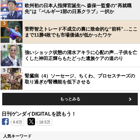
欧州初の日本人指揮官誕生へ 森保一監督の“再就職
先”は「ベルギー1部の日系クラブ」一択か
3
菅野智之トレード不成立の裏に致命的な“前科”…ここ
まで11勝4敗でも市場価値が低かったワケ
4
強いショック状態の清水アキラに心配の声…子供を亡
くした神田正輝らもたどった遺族ケアの道のり
5
腎臓病（4）ソーセージ、ちくわ、プロセスチーズの
取り過ぎが腎機能を低下させる
もっとみる
日刊ゲンダイDIGITALを読もう！
6.6万
18.5万
人気キーワード