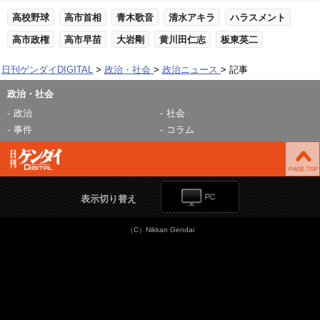
高校野球
高市首相
青木歌音
清水アキラ
ハラスメント
高市政権
高市早苗
大岩剛
黄川田仁志
板東英二
日刊ゲンダイDIGITAL
政治・社会
政治ニュース
記事
政治・社会
政治
社会
事件
コラム
表示切り替え
（C）Nikkan Gendai