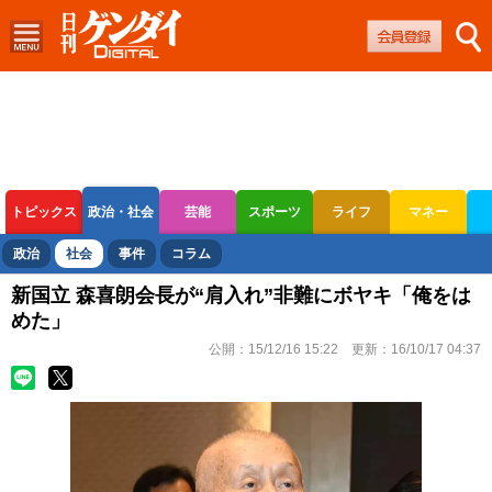
トピックス
政治・社会
芸能
スポーツ
ライフ
マネー
ボートレース
競輪
オートレース
政治
社会
事件
コラム
新国立 森喜朗会長が“肩入れ”非難にボヤキ「俺をは
めた」
公開：
15/12/16 15:22
更新：
16/10/17 04:37