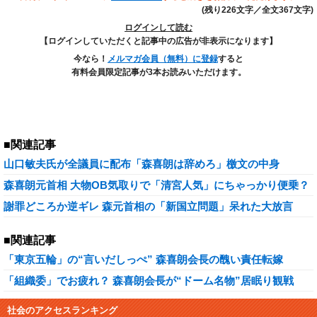
(残り226文字／全文367文字)
ログインして読む
【ログインしていただくと記事中の広告が非表示になります】
今なら！
メルマガ会員（無料）に登録
すると
有料会員限定記事が3本お読みいただけます。
■関連記事
山口敏夫氏が全議員に配布「森喜朗は辞めろ」檄文の中身
森喜朗元首相 大物OB気取りで「清宮人気」にちゃっかり便乗？
謝罪どころか逆ギレ 森元首相の「新国立問題」呆れた大放言
■関連記事
「東京五輪」の“言いだしっぺ” 森喜朗会長の醜い責任転嫁
「組織委」でお疲れ？ 森喜朗会長が“ドーム名物”居眠り観戦
社会のアクセスランキング