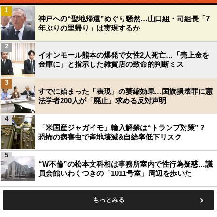
1
神戸への“聖地帰還”めぐり騒然…山口組・司組長「7
年ぶりの里帰り」は実現するか
2
イオンモール熊本の爆発で女性2人死亡…「売上金を
金庫に」と指示した雑貨店の致命的判断ミス
3
すでに始まった「表現」の萎縮効果…国旗損壊罪に憲
法学者200人が「廃止」求める反対声明
4
「米国産ジャガイモ」輸入解禁は“トランプ対策”？
恐怖の病害虫で産地壊滅&自給率低下リスク
5
“W不倫”の松本文科相は事務所室内で性行為疑惑…議
員会館いわくつきの「1011号室」周辺を歩いた
もっとみる