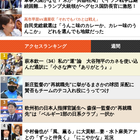
軍事大国がなぜ？ 米が「兵器枯渇」でイラン戦争は継
続困難…トランプ大統領がヘグセス国防長官に激怒！
高市早苗vs適菜収「それでもバカとは戦え」
自民党総裁選は「うんこ味のカレーか、カレー味のう
んこか」 どれを選んでも地獄だった
アクセスランキング
週間
1
萩本欽一〈34〉私の“運”論 大谷翔平のカネを使い込
んだ通訳に「小さな声で『ありがとう』」
2
新庄監督の“再就職先”に挙がるまさかの球団 采配に
賛否もチームのテコ入れ役にうってつけ
3
欧州初の日本人指揮官誕生へ 森保一監督の“再就職
先”は「ベルギー1部の日系クラブ」一択か
4
中村倫也が「風、薫る」に大貢献…妻・水卜麻美アナ
との「ずっと仲良く」「にこやかな」近況