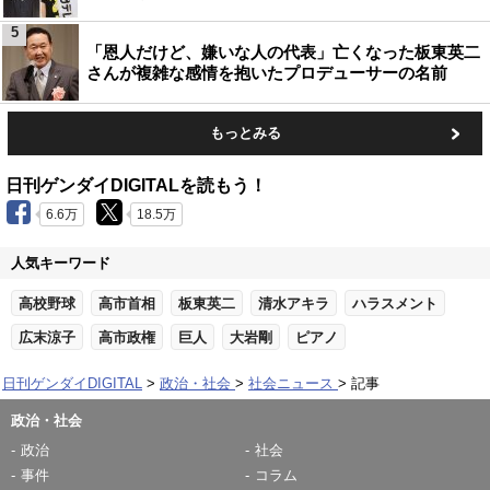
5
「恩人だけど、嫌いな人の代表」亡くなった板東英二
さんが複雑な感情を抱いたプロデューサーの名前
もっとみる
日刊ゲンダイDIGITALを読もう！
6.6万
18.5万
人気キーワード
高校野球
高市首相
板東英二
清水アキラ
ハラスメント
広末涼子
高市政権
巨人
大岩剛
ピアノ
日刊ゲンダイDIGITAL
政治・社会
社会ニュース
記事
政治・社会
政治
社会
事件
コラム