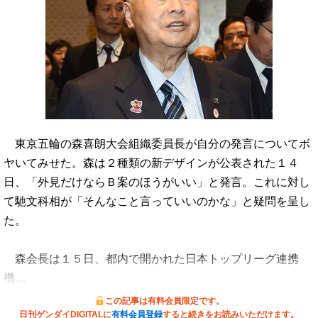
東京五輪の森喜朗大会組織委員長が自分の発言についてボ
ヤいてみせた。森は２種類の新デザインが公表された１４
日、「外見だけならＢ案のほうがいい」と発言。これに対し
て馳文科相が「そんなこと言っていいのかな」と疑問を呈し
た。
森会長は１５日、都内で開かれた日本トップリーグ連携
機…
この記事は有料会員限定です。
日刊ゲンダイDIGITALに
有料会員登録
すると続きをお読みいただけます。