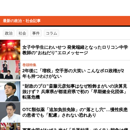
最新の政治・社会記事
政治
社会
事件
コラム
女子中学生にわいせつ 発覚端緒となったロリコン中学
教師の“おねだり”エロメッセージ
巻頭特集
2年後に「増税」空手形の大笑い こんなボロ政権が2
年も持つわけがない
“財政のプロ”斎藤元彦知事はなぜ粉飾まがいの決算見
抜けず？ 兵庫県が都道府県で初の「早期健全化団体」
転落危機
OTC類似薬「追加負担免除」の“落とし穴”…慢性疾患
の患者でも「配慮」されない恐れあり