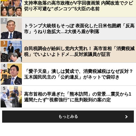
支持率急落の高市政権がV字回復画策 内閣改造でクビ
切り不可避な“ポンコツ”5大臣の名前
2
トランプ大統領もそっぽ 表面化した日米包囲網「反高
市」うねり急拡大…2大後ろ盾が剥落
3
自民税調会が紛糾し党内大荒れ！ 高市首相「消費税減
税」でいよいよトドメ…反対派議員が証言
4
「愛子天皇」潰しは賛成で、消費税減税はなぜ反対？
玉木国民民主の「公約違反」がネットで袋叩き
5
高市首相の早過ぎた「熊本訪問」の背景…震災から1
週間たたず“視察強行”に批判殺到の案の定
もっとみる