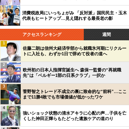
消費税政局にいっちょがみ 「反対派」国民民主・玉木
代表もヒートアップ…見え隠れする最長老の影
アクセスランキング
週間
1
佐藤二朗は信州大経済学部から就職氷河期にリクルー
トに入社も、わずか1日で辞めて役者の道へ
2
欧州初の日本人指揮官誕生へ 森保一監督の“再就職
先”は「ベルギー1部の日系クラブ」一択か
3
菅野智之トレード不成立の裏に致命的な“前科”…ここ
まで11勝4敗でも市場価値が低かったワケ
4
強いショック状態の清水アキラに心配の声…子供を亡
くした神田正輝らもたどった遺族ケアの道のり