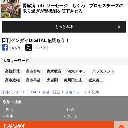
5
腎臓病（4）ソーセージ、ちくわ、プロセスチーズの
取り過ぎが腎機能を低下させる
もっとみる
日刊ゲンダイDIGITALを読もう！
6.6万
18.5万
人気キーワード
高校野球
高市首相
青木歌音
清水アキラ
ハラスメント
高市政権
高市早苗
大岩剛
黄川田仁志
板東英二
日刊ゲンダイDIGITAL
政治・社会
政治ニュース
記事
政治・社会
政治
社会
事件
コラム