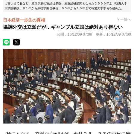
に言い当てるなど、景気予測の実績は多数。三菱総研顧問となった２０００年より明海大学
大学院教授。０１年から崇徳学園理事長。０５年から１０年まで相愛大学学長を務めた。
> 一覧へ
日本経済一歩先の真相
協調外交は立派だが…ギャンブル立国は絶対あり得ない
公開：
16/12/09 07:00
更新：
16/12/09 07:00
柄にもなく、立派な心がけだ。今月２６、２７の両日に安