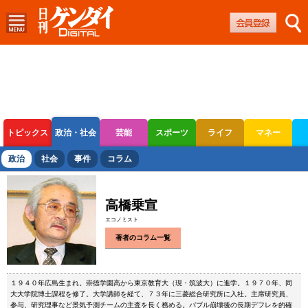
トピックス
政治・社会
芸能
スポーツ
ライフ
マネー
ボートレース
競輪
オートレース
政治
社会
事件
コラム
高橋乗宣
エコノミスト
著者のコラム一覧
１９４０年広島生まれ。崇徳学園高から東京教育大（現・筑波大）に進学。１９７０年、同
大大学院博士課程を修了。大学講師を経て、７３年に三菱総合研究所に入社。主席研究員、
参与、研究理事など景気予測チームの主査を長く務める。バブル崩壊後の長期デフレを的確