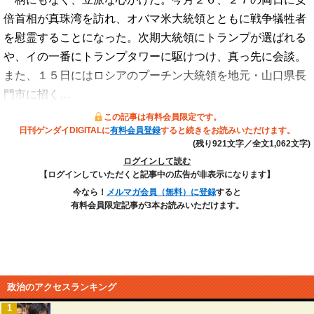
倍首相が真珠湾を訪れ、オバマ米大統領とともに戦争犠牲者
を慰霊することになった。次期大統領にトランプが選ばれる
や、イの一番にトランプタワーに駆けつけ、真っ先に会談。
また、１５日にはロシアのプーチン大統領を地元・山口県長
門市に招く…
この記事は有料会員限定です。
日刊ゲンダイDIGITALに
有料会員登録
すると続きをお読みいただけます。
(残り921文字／全文1,062文字)
ログインして読む
【ログインしていただくと記事中の広告が非表示になります】
今なら！
メルマガ会員（無料）に登録
すると
有料会員限定記事が3本お読みいただけます。
政治のアクセスランキング
1