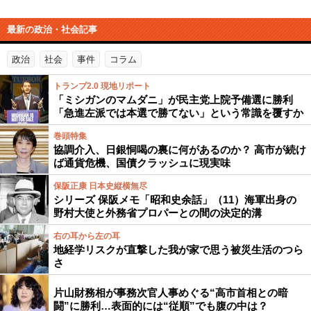
最新の政治・社会記事
政治
社会
事件
コラム
トランプ2.0 現地リポート
「ミシガンのマムダニ」が民主党上院予備選に勝利
「急進左派では本選で勝てない」という常識を覆すか
巻頭特集
協調介入、日銀恫喝の裏に何があるのか？ 高市が続け
ば通貨危機、国債クラッシュに現実味
保阪正康 日本史縦横無尽
シリーズ 保阪メモ「昭和史余話」（11）海軍出身の
野村大使と外務省プロパーとの間の決定的溝
右の耳から左の耳
地経学リスクが直撃した我が家で思う被災生活のつら
さ
片山財務相が事務次官人事めぐる“高市首相との暗
闘”に勝利…表面的には“従順”でも腹の中は？