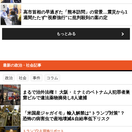
5
高市首相の早過ぎた「熊本訪問」の背景…震災から1
週間たたず“視察強行”に批判殺到の案の定
もっとみる
最新の政治・社会記事
政治
社会
事件
コラム
まるで治外法権！ 大阪・ミナミのベトナム人犯罪者巣
窟ビルで違法薬物摘発し8人逮捕
「米国産ジャガイモ」輸入解禁は“トランプ対策”？
恐怖の病害虫で産地壊滅&自給率低下リスク
トランプ2.0 現地リポート