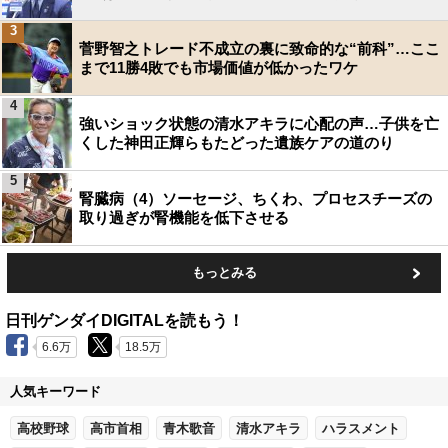
3
菅野智之トレード不成立の裏に致命的な“前科”…ここ
まで11勝4敗でも市場価値が低かったワケ
4
強いショック状態の清水アキラに心配の声…子供を亡
くした神田正輝らもたどった遺族ケアの道のり
5
腎臓病（4）ソーセージ、ちくわ、プロセスチーズの
取り過ぎが腎機能を低下させる
もっとみる
日刊ゲンダイDIGITALを読もう！
6.6万
18.5万
人気キーワード
高校野球
高市首相
青木歌音
清水アキラ
ハラスメント