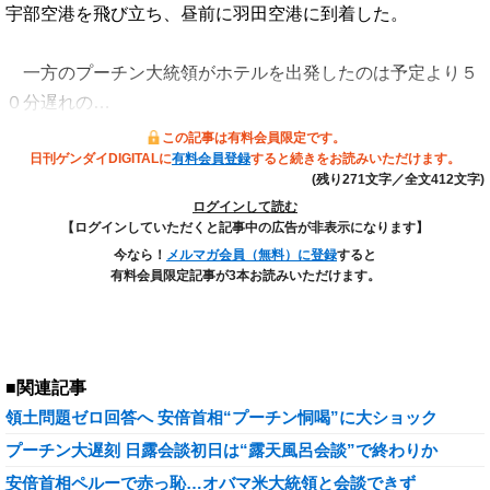
宇部空港を飛び立ち、昼前に羽田空港に到着した。
一方のプーチン大統領がホテルを出発したのは予定より５
０分遅れの…
この記事は有料会員限定です。
日刊ゲンダイDIGITALに
有料会員登録
すると続きをお読みいただけます。
(残り271文字／全文412文字)
ログインして読む
【ログインしていただくと記事中の広告が非表示になります】
今なら！
メルマガ会員（無料）に登録
すると
有料会員限定記事が3本お読みいただけます。
■関連記事
領土問題ゼロ回答へ 安倍首相“プーチン恫喝”に大ショック
プーチン大遅刻 日露会談初日は“露天風呂会談”で終わりか
安倍首相ペルーで赤っ恥…オバマ米大統領と会談できず