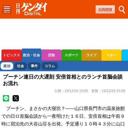
トピックス
政治・社会
芸能
スポーツ
ライフ
マネー
ボートレース
競輪
オートレース
政治
社会
事件
コラム
プーチン連日の大遅刻 安倍首相とのランチ首脳会談
お流れ
公開：
16/12/16 15:00
更新：
16/12/16 15:09
プーチン、まさかの大寝坊？――山口県長門市の温泉旅館
での日ロ首脳会談から一夜明けた１６日、安倍首相は午前９
時に宿泊先の大谷山荘を出発。予定通り１０時４３分に山口