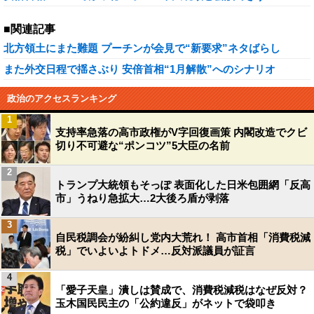
■関連記事
北方領土にまた難題 プーチンが会見で“新要求”ネタばらし
また外交日程で揺さぶり 安倍首相“1月解散”へのシナリオ
政治のアクセスランキング
1
支持率急落の高市政権がV字回復画策 内閣改造でクビ
切り不可避な“ポンコツ”5大臣の名前
2
トランプ大統領もそっぽ 表面化した日米包囲網「反高
市」うねり急拡大…2大後ろ盾が剥落
3
自民税調会が紛糾し党内大荒れ！ 高市首相「消費税減
税」でいよいよトドメ…反対派議員が証言
4
「愛子天皇」潰しは賛成で、消費税減税はなぜ反対？
玉木国民民主の「公約違反」がネットで袋叩き