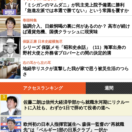
「ミシガンのマムダニ」が民主党上院予備選に勝利
「急進左派では本選で勝てない」という常識を覆すか
巻頭特集
協調介入、日銀恫喝の裏に何があるのか？ 高市が続け
ば通貨危機、国債クラッシュに現実味
保阪正康 日本史縦横無尽
シリーズ 保阪メモ「昭和史余話」（11）海軍出身の
野村大使と外務省プロパーとの間の決定的溝
右の耳から左の耳
地経学リスクが直撃した我が家で思う被災生活のつら
さ
アクセスランキング
週間
1
佐藤二朗は信州大経済学部から就職氷河期にリクルー
トに入社も、わずか1日で辞めて役者の道へ
2
欧州初の日本人指揮官誕生へ 森保一監督の“再就職
先”は「ベルギー1部の日系クラブ」一択か