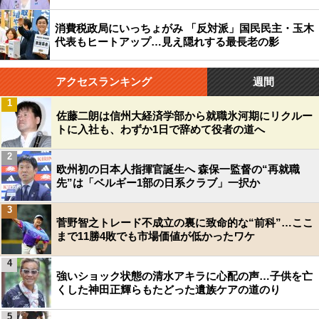
消費税政局にいっちょがみ 「反対派」国民民主・玉木
代表もヒートアップ…見え隠れする最長老の影
アクセスランキング
週間
1
佐藤二朗は信州大経済学部から就職氷河期にリクルー
トに入社も、わずか1日で辞めて役者の道へ
2
欧州初の日本人指揮官誕生へ 森保一監督の“再就職
先”は「ベルギー1部の日系クラブ」一択か
3
菅野智之トレード不成立の裏に致命的な“前科”…ここ
まで11勝4敗でも市場価値が低かったワケ
4
強いショック状態の清水アキラに心配の声…子供を亡
くした神田正輝らもたどった遺族ケアの道のり
5