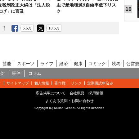
党税制改正大綱は「法人税
虫で産地壊滅&自給率低下リス
10
上げ」に言及
ク
う！
6.6万
18.5万
芸能
スポーツ
ライフ
経済
健康
コミック
競馬
公営
会
事件
コラム
ー
サイトマップ
個人情報
著作権
リンク
定期購読申込み
広告掲載について
会社概要
採用情報
よくある質問・お問い合わせ
Copyright (C) Nikkan Gendai. All Rights Reserved