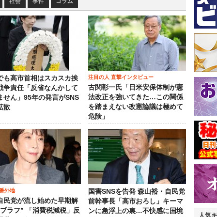
社会
事件
コラム
注目の人 直撃インタビュー
でも高市首相はスカスカ挨
古関彰一氏「日米安保体制が憲
戦争責任「反省なんかして
法改正を強いてきた…この関係
ません」95年の発言がSNS
を踏まえない改憲論議は極めて
拡散
危険」
番外地
国害SNSを告発 森山裕・自民党
自民党が流し始めた早期解
前幹事長「高市おろし」キーマ
“ブラフ” 「消費税減税」反
ンに急浮上の裏…不快感に国境
人気