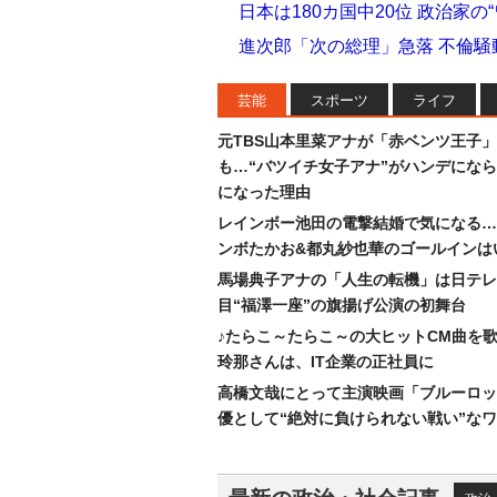
日本は180カ国中20位 政治家
進次郎「次の総理」急落 不倫騒
芸能
スポーツ
ライフ
元TBS山本里菜アナが「赤ベンツ王子
も…“バツイチ女子アナ”がハンデにな
になった理由
レインボー池田の電撃結婚で気になる…
ンボたかお&都丸紗也華のゴールインは
馬場典子アナの「人生の転機」は日テレ
目“福澤一座”の旗揚げ公演の初舞台
♪たらこ～たらこ～の大ヒットCM曲を
玲那さんは、IT企業の正社員に
高橋文哉にとって主演映画「ブルーロッ
優として“絶対に負けられない戦い”な