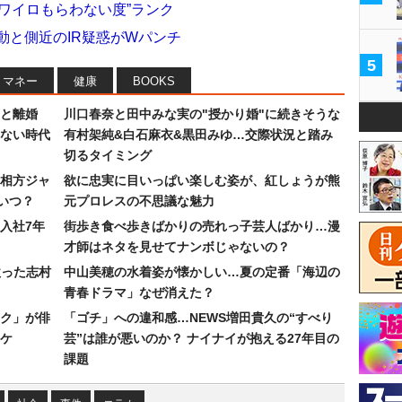
の“ワイロもらわない度”ランク
動と側近のIR疑惑がWパンチ
5
マネー
健康
BOOKS
」と離婚
川口春奈と田中みな実の"授かり婚"に続きそうな
らない時代
有村架純&白石麻衣&黒田みゆ…交際状況と踏み
切るタイミング
相方ジャ
欲に忠実に目いっぱい楽しむ姿が、紅しょうが熊
いつ？
元プロレスの不思議な魅力
入社7年
街歩き食べ歩きばかりの売れっ子芸人ばかり…漫
才師はネタを見せてナンボじゃないの？
歌った志村
中山美穂の水着姿が懐かしい…夏の定番「海辺の
青春ドラマ」なぜ消えた？
ク」が俳
「ゴチ」への違和感…NEWS増田貴久の“すべり
ワケ
芸”は誰が悪いのか？ ナイナイが抱える27年目の
課題