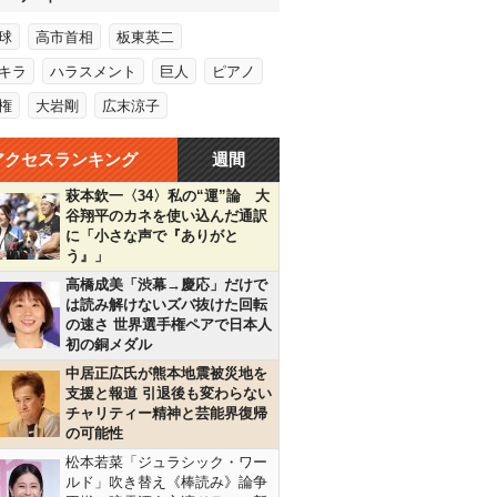
球
高市首相
板東英二
キラ
ハラスメント
巨人
ピアノ
権
大岩剛
広末涼子
アクセスランキング
週間
萩本欽一〈34〉私の“運”論 大
谷翔平のカネを使い込んだ通訳
に「小さな声で『ありがと
う』」
高橋成美「渋幕→慶応」だけで
は読み解けないズバ抜けた回転
の速さ 世界選手権ペアで日本人
初の銅メダル
中居正広氏が熊本地震被災地を
支援と報道 引退後も変わらない
チャリティー精神と芸能界復帰
の可能性
松本若菜「ジュラシック・ワー
ルド」吹き替え《棒読み》論争