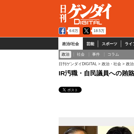
6.6万
18.5万
政治/社会
芸能
スポーツ
ライ
政治
社会
事件
コラム
日刊ゲンダイDIGITAL
政治・社会
政治
IR汚職・自民議員への賄