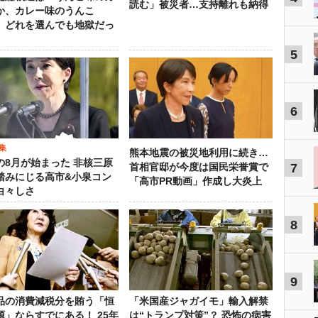
読む」被災者…支持離れも納得
か、カレー味のうんこ
 どれを選んでも地獄だっ
5
6
集
熊本地震の被災地利用に続き…
の8月が始まった 非核三原
7
首相官邸が今度は国民栄誉賞で
踏みにじる高市&小泉コン
「高市PR動画」作成し大炎上
白々しさ
8
9
品の消費減税分を賄う「恒
「米国産ジャガイモ」輸入解禁
源」ならすでにある！ 25年
は“トランプ対策”？ 恐怖の病害