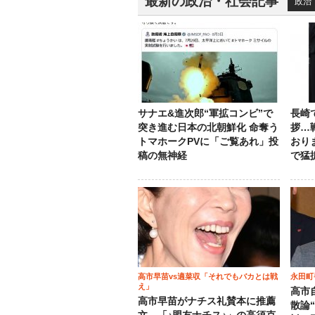
最新の政治・社会記事
政治
サナエ&進次郎“軍拡コンビ”で
長崎
突き進む日本の北朝鮮化 命奪う
拶…
トマホークPVに「ご覧あれ」投
おり
稿の無神経
で猛
高市早苗vs適菜収「それでもバカとは戦
永田町
え」
高市
高市早苗がナチス礼賛本に推薦
散論