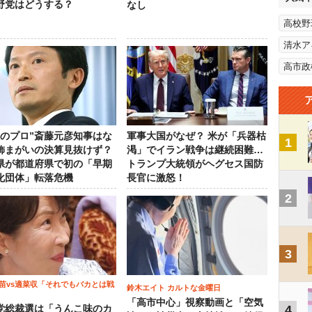
野党はどうする？
なし
高校野
清水ア
高市政
政のプロ”斎藤元彦知事はな
軍事大国がなぜ？ 米が「兵器枯
1
飾まがいの決算見抜けず？
渇」でイラン戦争は継続困難…
県が都道府県で初の「早期
トランプ大統領がヘグセス国防
化団体」転落危機
長官に激怒！
2
3
苗vs適菜収「それでもバカとは戦
鈴木エイト カルトな金曜日
「高市中心」視察動画と「空気
4
党総裁選は「うんこ味のカ