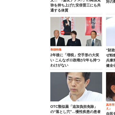
文…「♪盟友ナチス♪」の高須克
対の
弥を持ち上げた安倍晋三にも共
通する体質
巻頭特集
“財
2年後に「増税」空手形の大笑
ぜ粉
い こんなボロ政権が2年も持つ
兵庫
わけがない
健全
高市早
OTC類似薬「追加負担免除」
え」
の“落とし穴”…慢性疾患の患者
自民