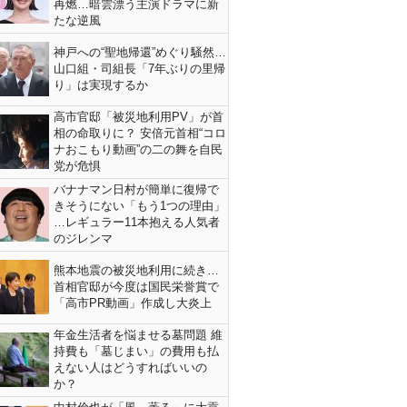
再燃…暗雲漂う主演ドラマに新
たな逆風
神戸への“聖地帰還”めぐり騒然…
山口組・司組長「7年ぶりの里帰
り」は実現するか
高市官邸「被災地利用PV」が首
相の命取りに？ 安倍元首相“コロ
ナおこもり動画”の二の舞を自民
党が危惧
バナナマン日村が簡単に復帰で
きそうにない「もう1つの理由」
…レギュラー11本抱える人気者
のジレンマ
熊本地震の被災地利用に続き…
首相官邸が今度は国民栄誉賞で
「高市PR動画」作成し大炎上
年金生活者を悩ませる墓問題 維
持費も「墓じまい」の費用も払
えない人はどうすればいいの
か？