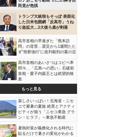
ロナおこもり動画”の二の舞を自
民党が危惧
トランプ大統領もそっぽ 表面化
した日米包囲網「反高市」うね
り急拡大…2大後ろ盾が剥落
高市首相の早過ぎた「熊本訪
問」の背景…震災から1週間たた
ず“視察強行”に批判殺到の案の定
高市首相のあいさつはコピペ率
85％…「広島への思い」石破前
首相・愛子内親王とは絶望的格
差
もっと見る
楽しさいっぱい！北海道・ニセ
コで避暑の夏旅 絶景とアクティ
ビティが揃う「ニセコ東急 グラ
ン・ヒラフ」～東急不動産
暑熱対策が義務化される時代に
貼るだけで暑さの変化がわかる