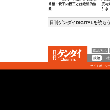
首相・愛子内親王とは絶望的格
度与
差
引き
日刊ゲンダイDIGITALを読も
政治/社会
政治
社
サイトポリシ