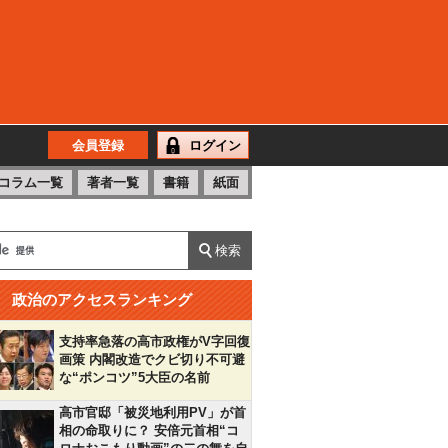
会員登録
ログイン
コラム一覧
著者一覧
書籍
紙面
政治のアクセスランキング
支持率急落の高市政権がV字回復
画策 内閣改造でクビ切り不可避
な“ポンコツ”5大臣の名前
高市官邸「被災地利用PV」が首
相の命取りに？ 安倍元首相“コ