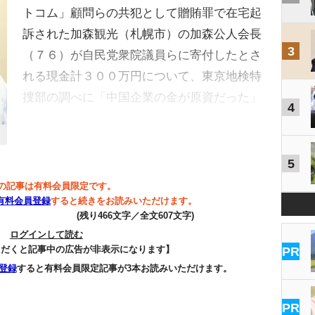
トコム」顧問らの共犯として贈賄罪で在宅起
訴された加森観光（札幌市）の加森公人会長
3
（７６）が自民党衆院議員らに寄付したとさ
れる現金計３００万円について、東京地検特
捜部の調べに「中国企業の金が原資だった」
4
…
5
の記事は有料会員限定です。
有料会員登録
すると続きをお読みいただけます。
(残り466文字／全文607文字)
ログインして読む
ただくと記事中の広告が非表示になります】
PR
登録
すると有料会員限定記事が3本お読みいただけます。
PR