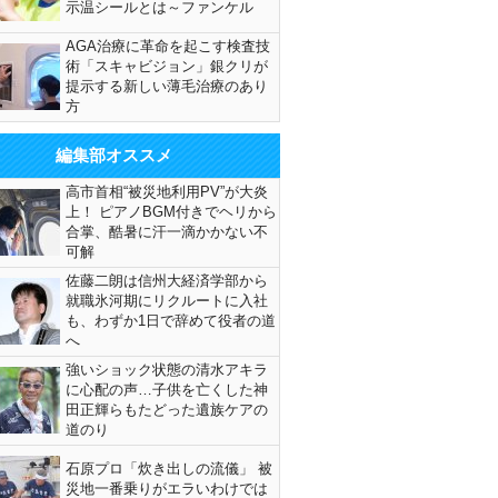
示温シールとは～ファンケル
AGA治療に革命を起こす検査技
術「スキャビジョン」銀クリが
提示する新しい薄毛治療のあり
方
編集部オススメ
高市首相“被災地利用PV”が大炎
上！ ピアノBGM付きでヘリから
合掌、酷暑に汗一滴かかない不
可解
佐藤二朗は信州大経済学部から
就職氷河期にリクルートに入社
も、わずか1日で辞めて役者の道
へ
強いショック状態の清水アキラ
に心配の声…子供を亡くした神
田正輝らもたどった遺族ケアの
道のり
石原プロ「炊き出しの流儀」 被
災地一番乗りがエラいわけでは