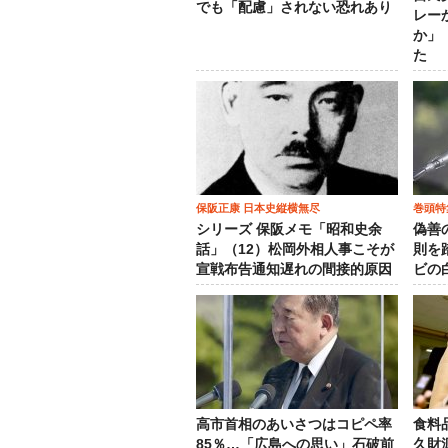
でも「配慮」されない恐れあり
レー
か」
た
保阪正康 日本史縦横無尽
巻頭特
シリーズ 保阪メモ「昭和史余
偽善
話」（12）松岡外相人事こそが
則を
宣戦布告通知遅れの間接的原因
ビの
高市首相のあいさつはコピペ率
食料
85％…「広島への思い」石破前
久財