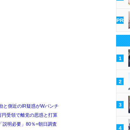
PR
1
2
3
動と側近のIR疑惑がWパンチ
0万円受領で離党の思惑と打算
「説明必要」80％=朝日調査
4