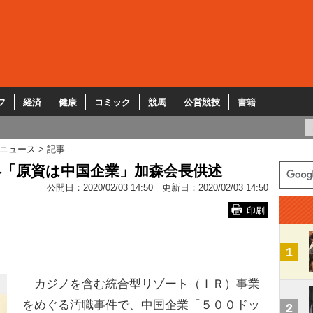
フ
経済
健康
コミック
競馬
公営競技
書籍
ニュース
記事
賂「原資は中国企業」加森会長供述
公開日：
2020/02/03 14:50
更新日：
2020/02/03 14:50
印刷
1
カジノを含む統合型リゾート（ＩＲ）事業
をめぐる汚職事件で、中国企業「５００ドッ
2