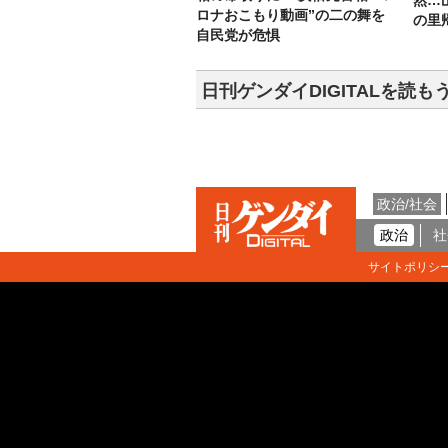
然…
ロナおこもり動画”の二の舞を
の里
自民党が危惧
日刊ゲンダイDIGITALを読も
政治/社会
政治
社
サイトポリシ