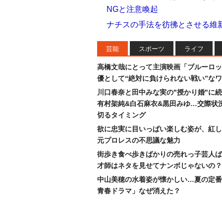
NGと注意喚起
ナチスの手法を彷彿とさせる維
芸能
スポーツ
ライフ
高橋文哉にとって主演映画「ブルーロッ
優として“絶対に負けられない戦い”な
川口春奈と田中みな実の"授かり婚"に
有村架純&白石麻衣&黒田みゆ…交際状
切るタイミング
欲に忠実に目いっぱい楽しむ姿が、紅し
元プロレスの不思議な魅力
街歩き食べ歩きばかりの売れっ子芸人ば
才師はネタを見せてナンボじゃないの？
中山美穂の水着姿が懐かしい…夏の定番
青春ドラマ」なぜ消えた？