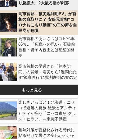
り急拡大…2大後ろ盾が剥落
高市官邸「被災地利用PV」が首
相の命取りに？ 安倍元首相“コ
ロナおこもり動画”の二の舞を自
民党が危惧
高市首相のあいさつはコピペ率
85％…「広島への思い」石破前
首相・愛子内親王とは絶望的格
差
高市首相の早過ぎた「熊本訪
問」の背景…震災から1週間たた
ず“視察強行”に批判殺到の案の定
もっと見る
楽しさいっぱい！北海道・ニセ
コで避暑の夏旅 絶景とアクティ
ビティが揃う「ニセコ東急 グラ
ン・ヒラフ」～東急不動産
暑熱対策が義務化される時代に
貼るだけで暑さの変化がわかる