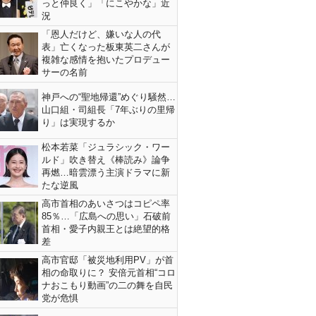
っと仲良く」「にこやかな」近
況
「恩人だけど、嫌いな人の代
表」亡くなった板東英二さんが
複雑な感情を抱いたプロデュー
サーの名前
神戸への“聖地帰還”めぐり騒然…
山口組・司組長「7年ぶりの里帰
り」は実現するか
松本若菜「ジュラシック・ワー
ルド」吹き替え《棒読み》論争
再燃…暗雲漂う主演ドラマに新
たな逆風
高市首相のあいさつはコピペ率
85％…「広島への思い」石破前
首相・愛子内親王とは絶望的格
差
高市官邸「被災地利用PV」が首
相の命取りに？ 安倍元首相“コロ
ナおこもり動画”の二の舞を自民
党が危惧