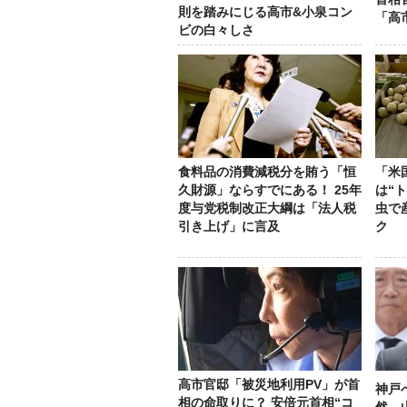
則を踏みにじる高市&小泉コン
「高
ビの白々しさ
食料品の消費減税分を賄う「恒
「米
久財源」ならすでにある！ 25年
は“
度与党税制改正大綱は「法人税
虫で
引き上げ」に言及
ク
高市官邸「被災地利用PV」が首
神戸
相の命取りに？ 安倍元首相“コ