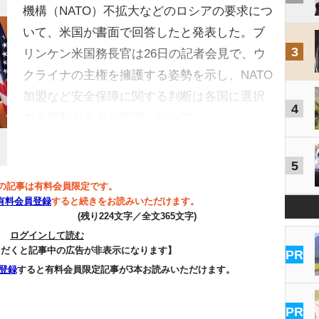
機構（NATO）不拡大などのロシアの要求につ
いて、米国が書面で回答したと発表した。ブ
3
リンケン米国務長官は26日の記者会見で、ウ
クライナの主権を擁護する姿勢を示し、NATO
加盟など安全保障に関する判断は各国に選択
4
する権利があると強調。ロシア…
5
の記事は有料会員限定です。
有料会員登録
すると続きをお読みいただけます。
(残り224文字／全文365文字)
ログインして読む
ただくと記事中の広告が非表示になります】
PR
登録
すると有料会員限定記事が3本お読みいただけます。
PR