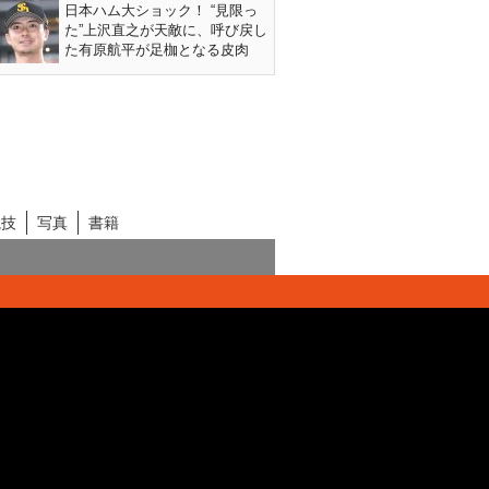
日本ハム大ショック！ “見限っ
た”上沢直之が天敵に、呼び戻し
た有原航平が足枷となる皮肉
競技
写真
書籍