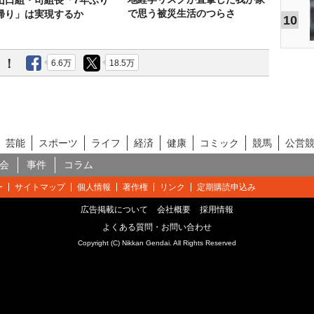
山口組・司組長「7年ぶり
で思う被災生活のつらさ
帰り」は実現するか
10
う！
6.6万
18.5万
芸能
スポーツ
ライフ
経済
健康
コミック
競馬
公営
会
事件
コラム
ー
サイトマップ
個人情報
著作権
リンク
定期購読申込み
広告掲載について
会社概要
採用情報
よくある質問・お問い合わせ
Copyright (C) Nikkan Gendai. All Rights Reserved