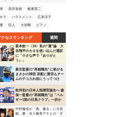
球
高市首相
板東英二
キラ
ハラスメント
広末涼子
権
巨人
大岩剛
ピアノ
アクセスランキング
週間
萩本欽一〈34〉私の“運”論 大
谷翔平のカネを使い込んだ通訳
に「小さな声で『ありがと
う』」
新庄監督の“再就職先”に挙がる
まさかの球団 采配に賛否もチー
ムのテコ入れ役にうってつけ
欧州初の日本人指揮官誕生へ 森
保一監督の“再就職先”は「ベル
ギー1部の日系クラブ」一択か
中村倫也が「風、薫る」に大貢
献…妻・水卜麻美アナとの「ず