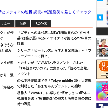
新とメディアの連携 読売の報道姿勢を厳しくチェック
5
マネー
健康
BOOKS
ク」が俳
「ゴチ」への違和感…NEWS増田貴久の“すべり
ワケ
芸”は誰が悪いのか？ ナイナイが抱える27年目の
課題
続きそうな
況と踏み
シリーズ「ビートルズから学ぶ音楽理論」～「ブ
ルーノートって何？」
ょうが熊
ヒカキンが「VIVANTハラスメント」された！
「Tを読まないの？」に集まった「読めて当然」
マウント
かり…漫
のん本格復帰連ドラ「Tokyo middle 30」大苦戦
で判明した「あまちゃんブランド」の崩壊
「海辺の
堺雅人「VIVANT」に感じる“懐かしさ”の正体…
視聴者を誘う“昭和劇画”の魅力と考察合戦の先に
待つ課題