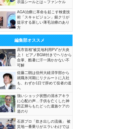
示温シールとは～ファンケル
AGA治療に革命を起こす検査技
術「スキャビジョン」銀クリが
提示する新しい薄毛治療のあり
方
編集部オススメ
高市首相“被災地利用PV”が大炎
上！ ピアノBGM付きでヘリから
合掌、酷暑に汗一滴かかない不
可解
佐藤二朗は信州大経済学部から
就職氷河期にリクルートに入社
も、わずか1日で辞めて役者の道
へ
強いショック状態の清水アキラ
に心配の声…子供を亡くした神
田正輝らもたどった遺族ケアの
道のり
石原プロ「炊き出しの流儀」 被
災地一番乗りがエラいわけでは