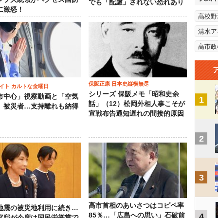
でも「配慮」されない恐れあり
に激怒！
高校野
清水ア
高市政
保阪正康 日本史縦横無尽
イト カルトな金曜日
シリーズ 保阪メモ「昭和史余
市中心」視察動画と「空気
1
話」（12）松岡外相人事こそが
」被災者…支持離れも納得
宣戦布告通知遅れの間接的原因
2
3
高市首相のあいさつはコピペ率
地震の被災地利用に続き…
85％…「広島への思い」石破前
4
官邸が今度は国民栄誉賞で