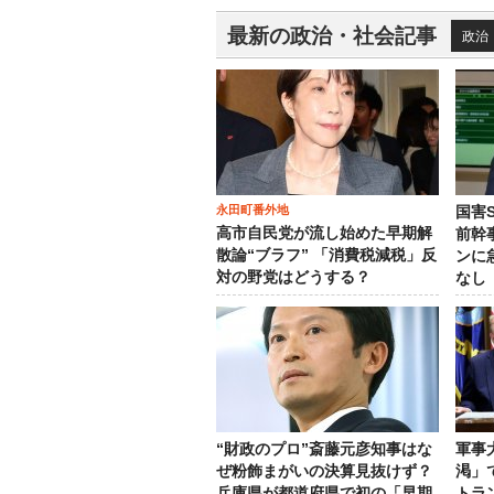
最新の政治・社会記事
政治
永田町番外地
国害
高市自民党が流し始めた早期解
前幹
散論“ブラフ” 「消費税減税」反
ンに
対の野党はどうする？
なし
“財政のプロ”斎藤元彦知事はな
軍事
ぜ粉飾まがいの決算見抜けず？
渇」
兵庫県が都道府県で初の「早期
トラ