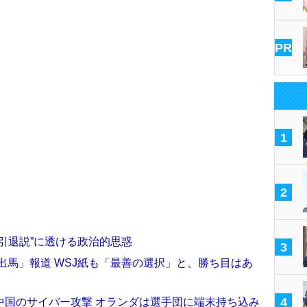
PR
1
2
引退説”に透ける政治的思惑
3
ー出馬」報道 WSJ紙も「最善の選択」と、勝ち目はあ
4
中国のサイバー攻撃 オランダは選手団に端末持ち込み