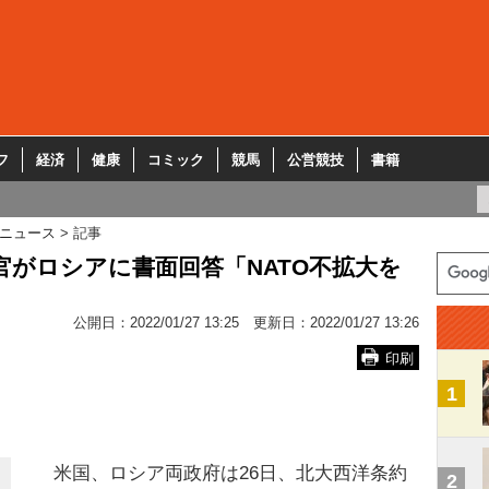
フ
経済
健康
コミック
競馬
公営競技
書籍
ニュース
記事
官がロシアに書面回答「NATO不拡大を
公開日：
2022/01/27 13:25
更新日：
2022/01/27 13:26
印刷
1
米国、ロシア両政府は26日、北大西洋条約
2