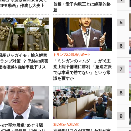
首相・愛子内親王とは絶望的格
市PR動画」作成し大炎上
差
5
6
トランプ2.0 現地リポート
国産ジャガイモ」輸入解禁
「ミシガンのマムダニ」が民主
トランプ対策”？ 恐怖の病害
党上院予備選に勝利 「急進左派
産地壊滅&自給率低下リス
7
では本選で勝てない」という常
識を覆すか
8
9
右の耳から左の耳
への“聖地帰還”めぐり騒
地経学リスクが直撃した我が家