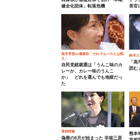
健全化団体」転落危機
長官
高市早苗vs適菜収「それでもバカとは戦
鈴木エ
え」
「高
自民党総裁選は「うんこ味のカ
読む
レーか、カレー味のうんこ
か」 どれを選んでも地獄だっ
た
巻頭特集
熊本
偽善の8月が始まった 非核三原
首相