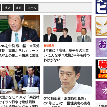
社会
事件
コラム
巻頭特集
SNSを告発 森山裕・自民党
2年後に「増税」空手形の大笑
事長「高市おろし」キーマ
い こんなボロ政権が2年も持つ
急浮上の裏…不快感に国境
わけがない
大国がなぜ？ 米が「兵器枯
OTC類似薬「追加負担免除」
でイラン戦争は継続困難…
の“落とし穴”…慢性疾患の患者
人気
ンプ大統領がヘグセス国防