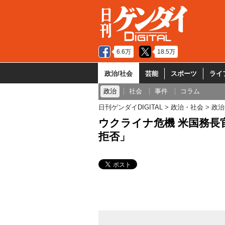
6.6万
18.5万
政治/社会
芸能
スポーツ
ライ
政治
社会
事件
コラム
日刊ゲンダイDIGITAL
政治・社会
政治
ウクライナ危機 米国務長
拒否」