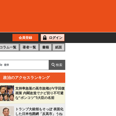
会員登録
ログイン
コラム一覧
著者一覧
書籍
紙面
政治のアクセスランキング
支持率急落の高市政権がV字回復
画策 内閣改造でクビ切り不可避
な“ポンコツ”5大臣の名前
トランプ大統領もそっぽ 表面化
した日米包囲網「反高市」うね