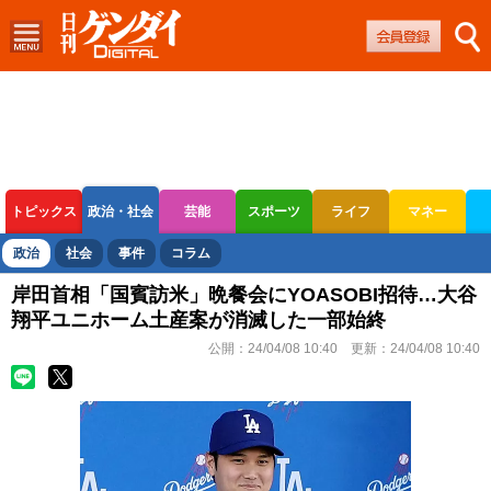
トピックス
政治・社会
芸能
スポーツ
ライフ
マネー
ボートレース
競輪
オートレース
政治
社会
事件
コラム
岸田首相「国賓訪米」晩餐会にYOASOBI招待…大谷
翔平ユニホーム土産案が消滅した一部始終
公開：
24/04/08 10:40
更新：
24/04/08 10:40