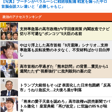
【写真】プーチンがベラルーシに戦術核配備 戦意を煽った中ロ
首脳会談スレ違いと「必勝しゃもじ」
政治のアクセスランキング
1
支持率急落の高市政権がV字回復画策 内閣改造でクビ
切り不可避な“ポンコツ”5大臣の名前
2
やはり浮上した高市首相「9月退陣」シナリオ…支持
率急落も反転攻勢のネタなく、不安材料ばかり目白押
し
3
高市首相の早過ぎた「熊本訪問」の背景…震災から1
週間たたず“視察強行”に批判殺到の案の定
4
トランプ大統領もそっぽ 表面化した日米包囲網「反高
市」うねり急拡大…2大後ろ盾が剥落
5
「将来の愛子天皇を認めろ」高市政権vs読売新聞でバ
トル激化！ 皇室典範「再び改定」に世論の85％が味
方