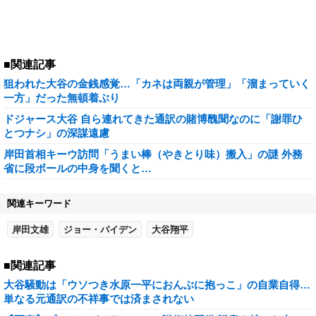
■関連記事
狙われた大谷の金銭感覚…「カネは両親が管理」「溜まっていく
一方」だった無頓着ぶり
ドジャース大谷 自ら連れてきた通訳の賭博醜聞なのに「謝罪ひ
とつナシ」の深謀遠慮
岸田首相キーウ訪問「うまい棒（やきとり味）搬入」の謎 外務
省に段ボールの中身を聞くと…
関連キーワード
岸田文雄
ジョー・バイデン
大谷翔平
■関連記事
大谷騒動は「ウソつき水原一平におんぶに抱っこ」の自業自得…
単なる元通訳の不祥事では済まされない