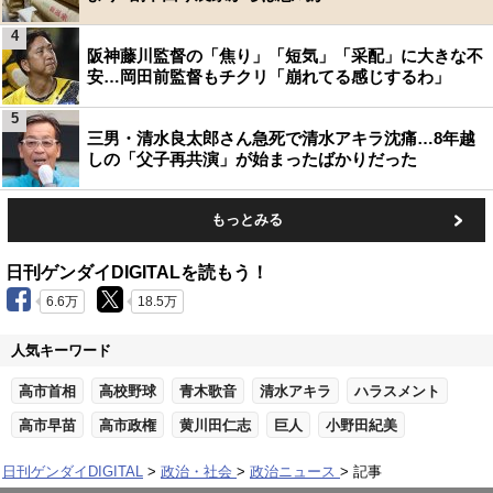
4
阪神藤川監督の「焦り」「短気」「采配」に大きな不
安…岡田前監督もチクリ「崩れてる感じするわ」
5
三男・清水良太郎さん急死で清水アキラ沈痛…8年越
しの「父子再共演」が始まったばかりだった
もっとみる
日刊ゲンダイDIGITALを読もう！
6.6万
18.5万
人気キーワード
高市首相
高校野球
青木歌音
清水アキラ
ハラスメント
高市早苗
高市政権
黄川田仁志
巨人
小野田紀美
日刊ゲンダイDIGITAL
政治・社会
政治ニュース
記事