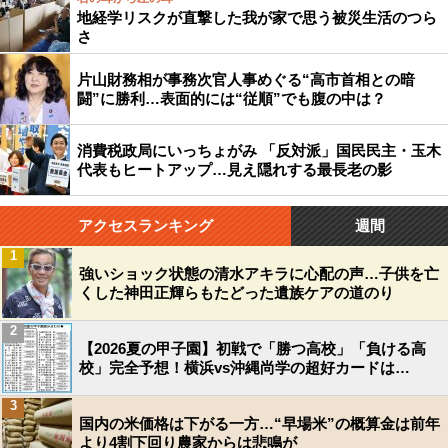
地経学リスクが直撃した我が家で思う被災生活のつら
さ
片山財務相が事務次官人事めぐる“高市首相との暗
闘”に勝利…表面的には“従順”でも腹の中は？
消費税政局にいっちょがみ 「反対派」国民民主・玉木
代表もヒートアップ…見え隠れする最長老の影
アクセスランキング
週間
1
強いショック状態の清水アキラに心配の声…子供を亡
くした神田正輝らもたどった遺族ケアの道のり
2
【2026夏の甲子園】初戦で「勝つ高校」「負ける高
校」完全予想！横浜vs沖縄尚学の超好カードは…
3
国内の米価格は下がる一方…“早場米”の概算金は前年
より4割下回り農家からは悲鳴が