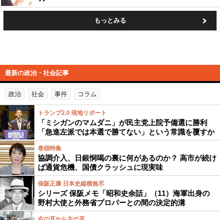
もっとみる
最新の政治・社会記事
政治
社会
事件
コラム
トランプ2.0 現地リポート
「ミシガンのマムダニ」が民主党上院予備選に勝利
「急進左派では本選で勝てない」という常識を覆すか
巻頭特集
協調介入、日銀恫喝の裏に何があるのか？ 高市が続け
ば通貨危機、国債クラッシュに現実味
保阪正康 日本史縦横無尽
シリーズ 保阪メモ「昭和史余話」（11）海軍出身の
野村大使と外務省プロパーとの間の決定的溝
右の耳から左の耳