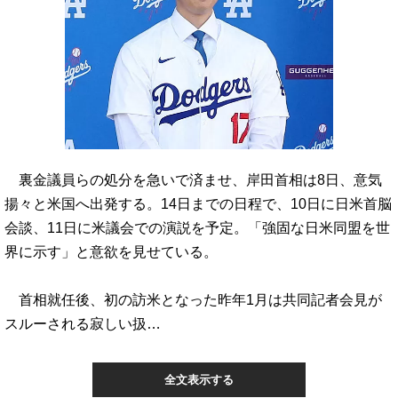
裏金議員らの処分を急いで済ませ、岸田首相は8日、意気
揚々と米国へ出発する。14日までの日程で、10日に日米首脳
会談、11日に米議会での演説を予定。「強固な日米同盟を世
界に示す」と意欲を見せている。
首相就任後、初の訪米となった昨年1月は共同記者会見が
スルーされる寂しい扱…
全文表示する