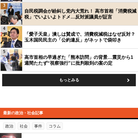
3
自民税調会が紛糾し党内大荒れ！ 高市首相「消費税減
税」でいよいよトドメ…反対派議員が証言
4
「愛子天皇」潰しは賛成で、消費税減税はなぜ反対？
玉木国民民主の「公約違反」がネットで袋叩き
5
高市首相の早過ぎた「熊本訪問」の背景…震災から1
週間たたず“視察強行”に批判殺到の案の定
もっとみる
最新の政治・社会記事
政治
社会
事件
コラム