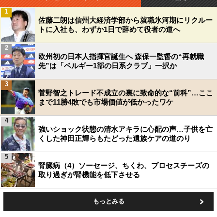
1
佐藤二朗は信州大経済学部から就職氷河期にリクルー
トに入社も、わずか1日で辞めて役者の道へ
2
欧州初の日本人指揮官誕生へ 森保一監督の“再就職
先”は「ベルギー1部の日系クラブ」一択か
3
菅野智之トレード不成立の裏に致命的な“前科”…ここ
まで11勝4敗でも市場価値が低かったワケ
4
強いショック状態の清水アキラに心配の声…子供を亡
くした神田正輝らもたどった遺族ケアの道のり
5
腎臓病（4）ソーセージ、ちくわ、プロセスチーズの
取り過ぎが腎機能を低下させる
もっとみる