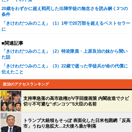
20歳をわずかに超え戦死した出陣学徒の無念さを読み解く3つの
条件
「きけわだつみのこえ」（1）1年で20万部を超えるベストセラー
に
■関連記事
「きけわだつみのこえ」（2）特攻隊員・上原良治の妹から聞い
た話
「きけわだつみのこえ」（3）22歳で逝った学徒兵が命の代償に
伝えたこと
政治のアクセスランキング
1
支持率急落の高市政権がV字回復画策 内閣改造でクビ
切り不可避な“ポンコツ”5大臣の名前
2
トランプ大統領もそっぽ 表面化した日米包囲網「反高
市」うねり急拡大…2大後ろ盾が剥落