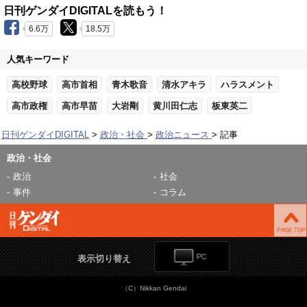
日刊ゲンダイDIGITALを読もう！
6.6万
18.5万
人気キーワード
高校野球
高市首相
青木歌音
清水アキラ
ハラスメント
高市政権
高市早苗
大岩剛
黄川田仁志
板東英二
日刊ゲンダイDIGITAL
政治・社会
政治ニュース
記事
政治・社会
政治
社会
事件
コラム
表示切り替え
（C）Nikkan Gendai