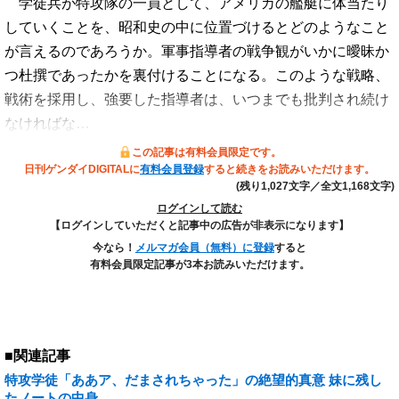
学徒兵が特攻隊の一員として、アメリカの艦艇に体当たり
していくことを、昭和史の中に位置づけるとどのようなこと
が言えるのであろうか。軍事指導者の戦争観がいかに曖昧か
つ杜撰であったかを裏付けることになる。このような戦略、
戦術を採用し、強要した指導者は、いつまでも批判され続け
なければな…
この記事は有料会員限定です。
日刊ゲンダイDIGITALに
有料会員登録
すると続きをお読みいただけます。
(残り1,027文字／全文1,168文字)
ログインして読む
【ログインしていただくと記事中の広告が非表示になります】
今なら！
メルマガ会員（無料）に登録
すると
有料会員限定記事が3本お読みいただけます。
■関連記事
特攻学徒「ああア、だまされちゃった」の絶望的真意 妹に残し
たノートの中身