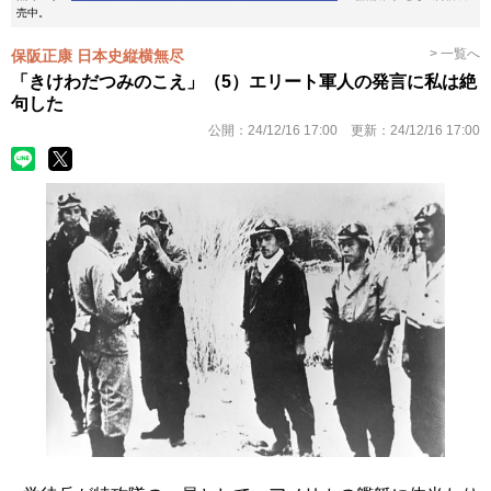
売中。
> 一覧へ
保阪正康 日本史縦横無尽
「きけわだつみのこえ」（5）エリート軍人の発言に私は絶
句した
公開：
24/12/16 17:00
更新：
24/12/16 17:00