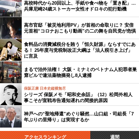
高校時代から20回以上、手紙や食べ物を「置き配」…
兵庫尼崎24歳ストーカー女性オドロキの犯行動機
高市官邸「被災地利用PV」が首相の命取りに？ 安倍
元首相“コロナおこもり動画”の二の舞を自民党が危惧
食料品の消費減税分を賄う「恒久財源」ならすでにあ
る！ 25年度与党税制改正大綱は「法人税引き上げ」
に言及
まるで治外法権！ 大阪・ミナミのベトナム人犯罪者巣
窟ビルで違法薬物摘発し8人逮捕
保阪正康 日本史縦横無尽
シリーズ 保阪メモ「昭和史余話」（12）松岡外相人
事こそが宣戦布告通知遅れの間接的原因
神戸への“聖地帰還”めぐり騒然…山口組・司組長「7
年ぶりの里帰り」は実現するか
アクセスランキング
週間