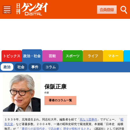
トピックス
政治・社会
芸能
スポーツ
ライフ
マネー
ボートレース
競輪
オートレース
政治
社会
事件
コラム
保阪正康
作家
著者のコラム一覧
１９３９年、北海道生まれ。同志社大卒。編集者を経て「
死なう団事件
」でデビュー。「
昭
和天皇
」など著書多数。２００４年、一連の昭和史研究で菊池寛賞。本連載「日本史 縦横
無尽」が『
「裏切りの近現代史」で読み解く 歴史が暗転するとき
』（講談社）として好評発