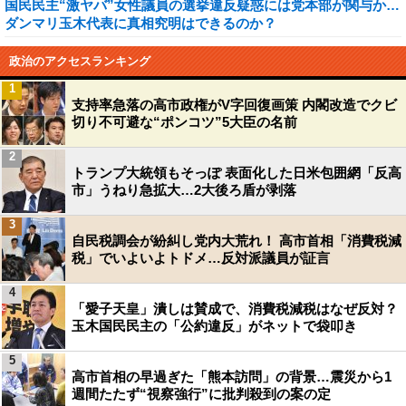
国民民主“激ヤバ”女性議員の選挙違反疑惑には党本部が関与か…
ダンマリ玉木代表に真相究明はできるのか？
政治のアクセスランキング
1
支持率急落の高市政権がV字回復画策 内閣改造でクビ
切り不可避な“ポンコツ”5大臣の名前
2
トランプ大統領もそっぽ 表面化した日米包囲網「反高
市」うねり急拡大…2大後ろ盾が剥落
3
自民税調会が紛糾し党内大荒れ！ 高市首相「消費税減
税」でいよいよトドメ…反対派議員が証言
4
「愛子天皇」潰しは賛成で、消費税減税はなぜ反対？
玉木国民民主の「公約違反」がネットで袋叩き
5
高市首相の早過ぎた「熊本訪問」の背景…震災から1
週間たたず“視察強行”に批判殺到の案の定