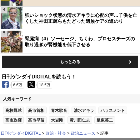
4
強いショック状態の清水アキラに心配の声…子供を亡
くした神田正輝らもたどった遺族ケアの道のり
5
腎臓病（4）ソーセージ、ちくわ、プロセスチーズの
取り過ぎが腎機能を低下させる
もっとみる
日刊ゲンダイDIGITALを読もう！
6.6万
18.5万
人気キーワード
高校野球
高市首相
青木歌音
清水アキラ
ハラスメント
高市政権
高市早苗
大岩剛
黄川田仁志
板東英二
日刊ゲンダイDIGITAL
政治・社会
政治ニュース
記事