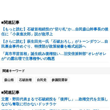
■関連記事
【もっと読む】石破首相続投の“切り札”か…自民森山幹事長の後
任に「小泉進次郎」説が急浮上
【さらに読む】萩生田光一氏「石破おろし」がトーンダウン…自
民裏金事件めぐり、特捜部が政策秘書を略式起訴へ
「高市早苗首相」誕生睨み復権狙い…旧安倍派幹部“オレがオレ
が”の露出増で主導権争いの醜悪
関連キーワード
森山裕
石破政権
自民党
参議院選挙
■関連記事
立憲・野田代表まるで石破続投を「後押し」…政権交代を主張し
ながら奪取に行かないドッチラケ