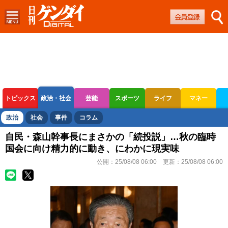
トピックス
政治・社会
芸能
スポーツ
ライフ
マネー
ボートレース
競輪
オートレース
政治
社会
事件
コラム
自民・森山幹事長にまさかの「続投説」…秋の臨時
国会に向け精力的に動き、にわかに現実味
公開：
25/08/08 06:00
更新：
25/08/08 06:00