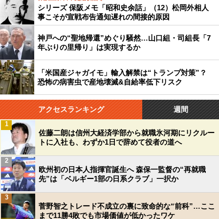
シリーズ 保阪メモ「昭和史余話」（12）松岡外相人
事こそが宣戦布告通知遅れの間接的原因
神戸への“聖地帰還”めぐり騒然…山口組・司組長「7
年ぶりの里帰り」は実現するか
「米国産ジャガイモ」輸入解禁は“トランプ対策”？
恐怖の病害虫で産地壊滅&自給率低下リスク
アクセスランキング
週間
1
佐藤二朗は信州大経済学部から就職氷河期にリクルー
トに入社も、わずか1日で辞めて役者の道へ
2
欧州初の日本人指揮官誕生へ 森保一監督の“再就職
先”は「ベルギー1部の日系クラブ」一択か
3
菅野智之トレード不成立の裏に致命的な“前科”…ここ
まで11勝4敗でも市場価値が低かったワケ