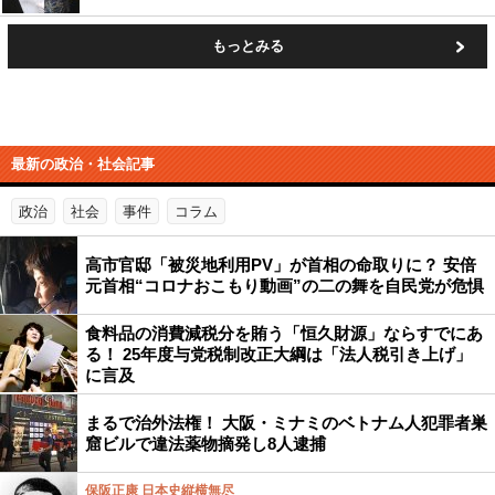
もっとみる
最新の政治・社会記事
政治
社会
事件
コラム
高市官邸「被災地利用PV」が首相の命取りに？ 安倍
元首相“コロナおこもり動画”の二の舞を自民党が危惧
食料品の消費減税分を賄う「恒久財源」ならすでにあ
る！ 25年度与党税制改正大綱は「法人税引き上げ」
に言及
まるで治外法権！ 大阪・ミナミのベトナム人犯罪者巣
窟ビルで違法薬物摘発し8人逮捕
保阪正康 日本史縦横無尽