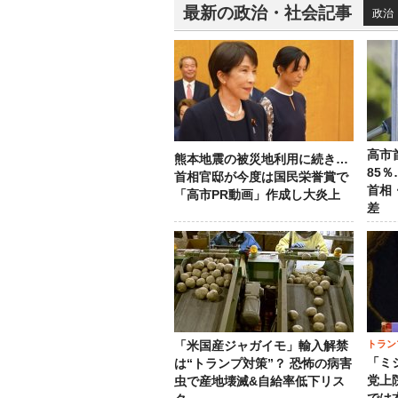
最新の政治・社会記事
政治
高市
熊本地震の被災地利用に続き…
85
首相官邸が今度は国民栄誉賞で
首相
「高市PR動画」作成し大炎上
差
トラン
「米国産ジャガイモ」輸入解禁
「ミ
は“トランプ対策”？ 恐怖の病害
党上
虫で産地壊滅&自給率低下リス