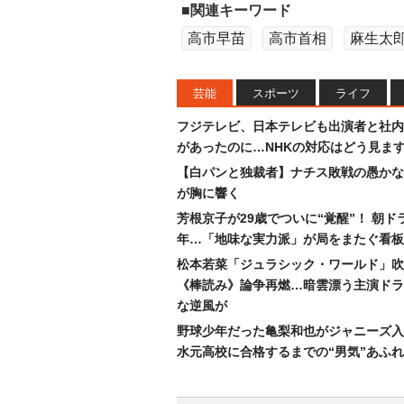
■関連キーワード
高市早苗
高市首相
麻生太
芸能
スポーツ
ライフ
フジテレビ、日本テレビも出演者と社内
があったのに…NHKの対応はどう見ま
【白パンと独裁者】ナチス敗戦の愚かな
が胸に響く
芳根京子が29歳でついに“覚醒”！ 朝ド
年…「地味な実力派」が局をまたぐ看板
松本若菜「ジュラシック・ワールド」吹
《棒読み》論争再燃…暗雲漂う主演ドラ
な逆風が
野球少年だった亀梨和也がジャニーズ入
水元高校に合格するまでの“男気”あふ