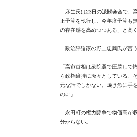
麻生氏は23日の派閥会合で、
正予算を執行し、今年度予算も
の存在感を高めつつある」と高
政治評論家の野上忠興氏が言
「高市首相は衆院選で圧勝して
ら政権維持に汲々としている。
元な話でしかない。焼き魚に手
のに」
永田町の権力闘争で物価高が収
分からない。