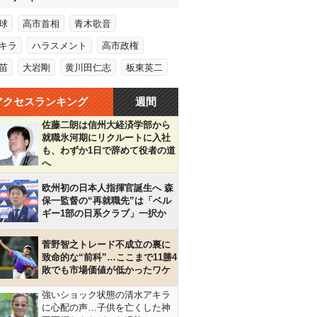
球
高市首相
青木歌音
キラ
ハラスメント
高市政権
苗
大岩剛
黄川田仁志
板東英二
アクセスランキング
週間
佐藤二朗は信州大経済学部から
就職氷河期にリクルートに入社
も、わずか1日で辞めて役者の道
へ
欧州初の日本人指揮官誕生へ 森
保一監督の“再就職先”は「ベル
ギー1部の日系クラブ」一択か
菅野智之トレード不成立の裏に
致命的な“前科”…ここまで11勝4
敗でも市場価値が低かったワケ
強いショック状態の清水アキラ
に心配の声…子供を亡くした神