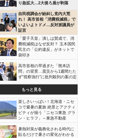
り急拡大…2大後ろ盾が剥落
自民税調会が紛糾し党内大荒
れ！ 高市首相「消費税減税」で
いよいよトドメ…反対派議員が
証言
「愛子天皇」潰しは賛成で、消
費税減税はなぜ反対？ 玉木国民
民主の「公約違反」がネットで
袋叩き
高市首相の早過ぎた「熊本訪
問」の背景…震災から1週間たた
ず“視察強行”に批判殺到の案の定
もっと見る
楽しさいっぱい！北海道・ニセ
コで避暑の夏旅 絶景とアクティ
ビティが揃う「ニセコ東急 グラ
ン・ヒラフ」～東急不動産
暑熱対策が義務化される時代に
貼るだけで暑さの変化がわかる