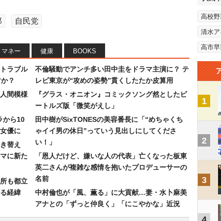
高校野
郎
自民党
清水ア
高市早
マネー
健康
BOOKS
トラブル
不倫騒動でアンチ多い田中圭をドラマ主演に？ テ
すか？
レビ東京が“攻めの姿勢”貫くしたたか皮算用
人間模様
『グラス・オニオン』コミックソング然としたビ
1
ートルズ版「微笑がえし」
ラから10
田中樹がSixTONESの美容番長に「“めちゃくち
女優に
ゃイイ男の休日”っていう見出しにしてくださ
2
い！」
き替え
マに新た
「恩人だけど、嫌いな人の代表」亡くなった板東
英二さんが複雑な感情を抱いたプロデューサーの
名前
3
所も都立
れる経緯
中村倫也が「風、薫る」に大貢献…妻・水卜麻美
アナとの「ずっと仲良く」「にこやかな」近況
4