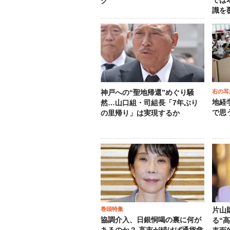
では
ク
識を
右の耳
神戸への“聖地帰還”めぐり騒
地経
然…山口組・司組長「7年ぶり
で思
の里帰り」は実現するか
巻頭特集
片山
協調介入、日銀恫喝の裏に何が
る“