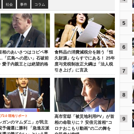
社会
事件
コラム
5
6
首相のあいさつはコピペ率
食料品の消費減税分を賄う「恒
％…「広島への思い」石破前
久財源」ならすでにある！ 25年
・愛子内親王とは絶望的格
度与党税制改正大綱は「法人税
引き上げ」に言及
7
8
プ2.0 現地リポート
高市官邸「被災地利用PV」が首
9
シガンのマムダニ」が民主
相の命取りに？ 安倍元首相“コ
院予備選に勝利 「急進左派
ロナおこもり動画”の二の舞を