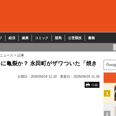
フ
経済
健康
コミック
競馬
公営競技
書籍
ニュース
記事
に亀裂か？ 永田町がザワついた「焼き
公開日：
2026/04/24 11:10
更新日：
2026/04/24 11:34
印刷
1
2