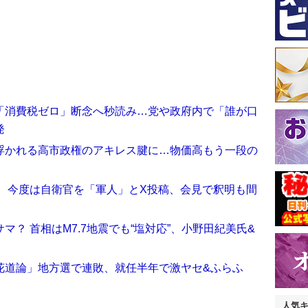
「消費税ゼロ」断念へ秒読み…党や政府内で「誰が口
発
浮かれる高市政権のアキレス腱に…物価高もう一段の
！ 今度は自衛官を「軍人」とX投稿、会見で釈明も間
？ 首相はM7.7地震でも“塩対応”、小野田紀美氏&
花道論」地方選で連敗、就任半年で激ヤセ&ふらふ
人気