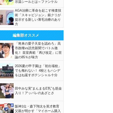
示温シールとは～ファンケル
AGA治療に革命を起こす検査技
術「スキャビジョン」銀クリが
提示する新しい薄毛治療のあり
方
編集部オススメ
「将来の愛子天皇を認めろ」高
市政権vs読売新聞でバトル激
化！ 皇室典範「再び改定」に世
論の85％が味方
2026夏の甲子園は「初出場校」
でも侮れない！ 4校ともハンデ
をはね返すポテンシャル十分
田中みな実“まんまるE乳”も筋金
入り！アッパレのあざとさ
阪神1位・森下翔太を英才教育
父親が明かす「マイホーム購入