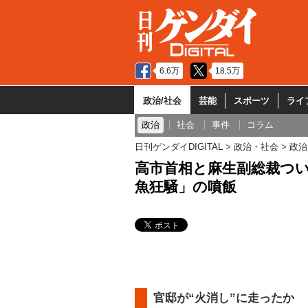
6.6万
18.5万
政治/社会
芸能
スポーツ
ライ
政治
社会
事件
コラム
日刊ゲンダイDIGITAL
政治・社会
政治
高市首相と麻生副総裁つい
魚狂騒」の噴飯
官邸が“火消し”に走ったか