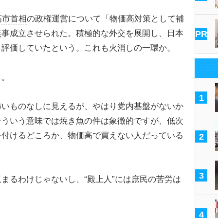
高市首相
の政権運営について「物価高対策として補
無事成立させられた。積極的な外交を展開し、日本
PR
く評価していたという。これも火消しの一環か。
う。
1
怖いものなしに見えるが、やはり党内基盤がないか
そういう意味では焼き魚の件は象徴的ですが、低次
を付けるどころか、物価高で買えない人だっている
2
3
まるわけじゃないし、“殿上人”には庶民の苦労は
4