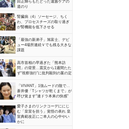
田正輝らもたどった遺族ケアの
道のり
腎臓病（4）ソーセージ、ちく
わ、プロセスチーズの取り過ぎ
が腎機能を低下させる
「最強の新弟子」旭富士、デビ
ュー4場所連続Ｖでも残る大きな
課題
高市首相の早過ぎた「熊本訪
問」の背景…震災から1週間たた
ず“視察強行”に批判殺到の案の定
「VIVANT」1強ムードの陰で…
蒼井優「Tシャツが乾くまで」が
呼び覚ます"連ドラ本来の快感"
愛子さまのリンクコーデににじ
む「皇室を担う」覚悟の表れ 皇
室典範改正にご本人の心中やい
かに