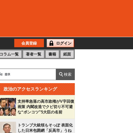
会員登録
ログイン
コラム一覧
著者一覧
書籍
紙面
政治のアクセスランキング
支持率急落の高市政権がV字回復
画策 内閣改造でクビ切り不可避
な“ポンコツ”5大臣の名前
トランプ大統領もそっぽ 表面化
した日米包囲網「反高市」うね