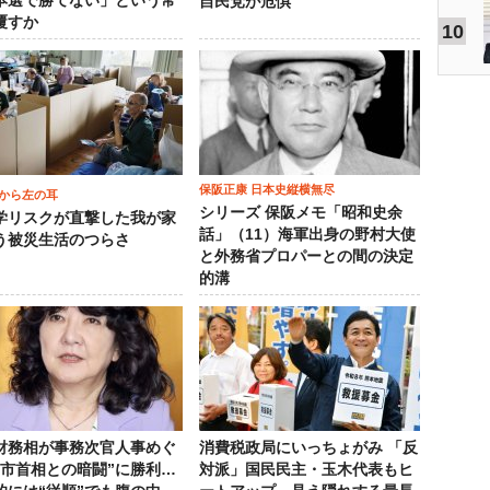
本選で勝てない」という常
自民党が危惧
覆すか
10
保阪正康 日本史縦横無尽
から左の耳
シリーズ 保阪メモ「昭和史余
学リスクが直撃した我が家
話」（11）海軍出身の野村大使
う被災生活のつらさ
と外務省プロパーとの間の決定
的溝
財務相が事務次官人事めぐ
消費税政局にいっちょがみ 「反
高市首相との暗闘”に勝利…
対派」国民民主・玉木代表もヒ