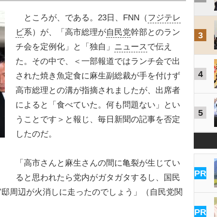
ところが、である。23日、FNN（
フジテレ
ビ
系）が、「高市総理が
自民党
幹部とのラン
3
チ会を定例化」と「独自」
ニュース
で伝え
た。その中で、＜一部報道ではランチ会で出
4
された焼き魚定食に麻生副総裁が手を付けず
高市総理との溝が指摘されましたが、出席者
によると「食べていた。何も問題ない」とい
5
うことです＞と報じ、毎日新聞の記事を否定
したのだ。
「高市さんと麻生さんの間に亀裂が生じてい
PR
ると思われたら党内がガタガタするし、国民
官邸周辺が火消しに走ったのでしょう」（自民党関
PR