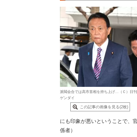
派閥会合では高市首相を持ち上げ…（Ｃ）日刊
ゲンダイ
この記事の画像を見る(2枚)
にも印象が悪いということで、
係者）