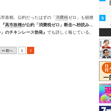
市首相。公約だったはずの「
消費税
ゼロ」も頓挫
5
】『
高市政権
が公約「消費税ゼロ」断念へ秒読み…
か」のチキンレース勃発』
でも詳しく報じている。
前へ
1
2
<<