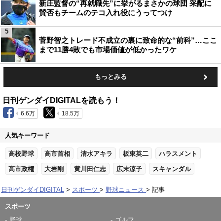
新庄監督の“再就職先”に挙がるまさかの球団 采配に
賛否もチームのテコ入れ役にうってつけ
5
菅野智之トレード不成立の裏に致命的な“前科”…ここ
まで11勝4敗でも市場価値が低かったワケ
もっとみる
日刊ゲンダイDIGITALを読もう！
6.6万
18.5万
人気キーワード
高校野球
高市首相
清水アキラ
板東英二
ハラスメント
高市政権
大岩剛
黄川田仁志
広末涼子
スキャンダル
日刊ゲンダイDIGITAL
スポーツ
野球ニュース
記事
スポーツ
野球
ゴルフ