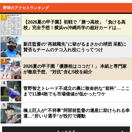
野球のアクセスランキング
1
【2026夏の甲子園】初戦で「勝つ高校」「負ける高
校」完全予想！横浜vs沖縄尚学の超好カードは…
2
新庄監督の“再就職先”に挙がるまさかの球団 采配に
賛否もチームのテコ入れ役にうってつけ
3
2026夏の甲子園「優勝校はココだ！」 本紙と専門家
が徹底予想、“対抗”含む5校を紹介
4
菅野智之トレード不成立の裏に致命的な“前科”…ここ
まで11勝4敗でも市場価値が低かったワケ
5
橋上巨人が“不祥事”阿部前監督の遺産に助けられる幸
運…“肝いり選手”が投打で躍動