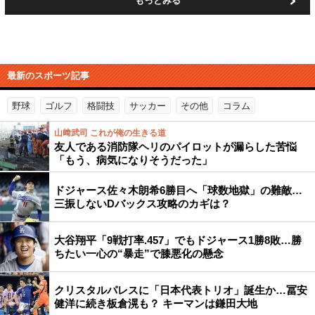
もっとみる
最新のスポーツ記事
野球
ゴルフ
格闘技
サッカー
その他
コラム
山﨑武司 これが俺の生きる道
友人である消防隊ヘリのパイロットが漏らした苦悩
「もう、病気になりそうだった」
ドジャース佐々木朗希6勝目へ「球数地獄」の難敵…
三振しないDバックス攻略のカギは？
大谷翔平「9戦打率.457」でもドジャース1勝8敗…勝
ちたい一心の“暴走”で膝悪化の懸念
クリスタルパレスに「日本代表トリオ」誕生か…冨安
健洋に続き板倉滉も？ キーマンは鎌田大地