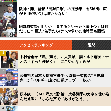
阪神・藤川監督「死球口撃」の逆効果…セ5球団に広
がる“阪神だけは勝たせない”
阿部前監督が吐いた「育てるといったら最下位」は何
だった？ 巨人“若手だらけ”でV争いに他球団も困惑
アクセスランキング
週間
1
中村倫也が「風、薫る」に大貢献…妻・水卜麻美アナ
との「ずっと仲良く」「にこやかな」近況
2
欧州初の日本人指揮官誕生へ 森保一監督の“再就職
先”は「ベルギー1部の日系クラブ」一択か
3
萩本欽一〈34〉私の“運”論 大谷翔平のカネを使い込
んだ通訳に「小さな声で『ありがとう』」
4