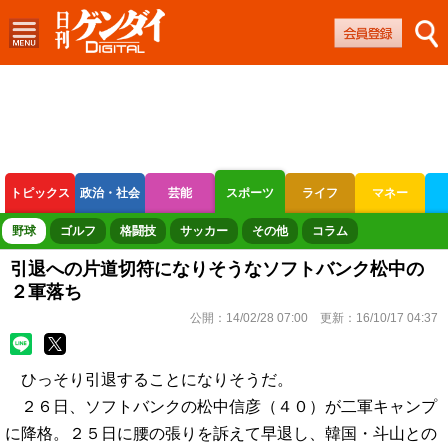
トピックス
政治・社会
芸能
スポーツ
ライフ
マネー
ボートレース
競輪
オートレース
野球
ゴルフ
格闘技
サッカー
その他
コラム
引退への片道切符になりそうなソフトバンク松中の
２軍落ち
公開：
14/02/28 07:00
更新：
16/10/17 04:37
ひっそり引退することになりそうだ。
２６日、ソフトバンクの松中信彦（４０）が二軍キャンプ
に降格。２５日に腰の張りを訴えて早退し、韓国・斗山との