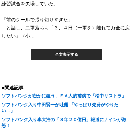
練習試合を欠場していた。
「前のクールで張り切りすぎた」
と話し、二軍落ちも「３、４日（一軍を）離れて万全に戻
したい」（小…
全文表示する
■関連記事
ソフトバンクが密かに狙う、ＦＡ人的補償で「松中リストラ」
ソフトバンク入り中田賢一が吐露 「やっぱり先発がやりた
い…」
ソフトバンク入り李大浩の「３年２０億円」報道にナインが激
怒！