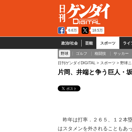
6.6万
18.5万
政治/社会
芸能
スポーツ
ライ
野球
ゴルフ
格闘技
サッカー
日刊ゲンダイDIGITAL
スポーツ
野球ニ
片岡、井端と争う巨人・坂
昨年は打率．２６５、１２本塁
はスタメンを外されることもあ