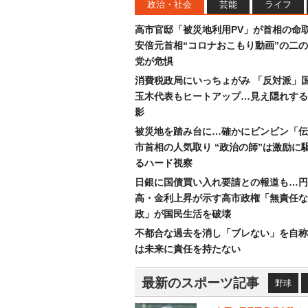
政治・社会
芸能
ライフ
高市官邸「被災地利用PV」が首相の命
安倍元首相“コロナおこもり動画”の二
党が危惧
消費税政局にいっちょがみ 「反対派」
玉木代表もヒートアップ…見え隠れする
影
被災地を踏み台に…確かにビンビン「伝
市首相の人気取り “政治の師”は激励に
るハード視察
日銀に国債買い入れ要請との報道も…円
高・金利上昇が示す高市政権「無責任な
政」が国民生活を破壊
不都合な過去を消し「ブレない」を自称
は未来に責任を持たない
最新のスポーツ記事
野球