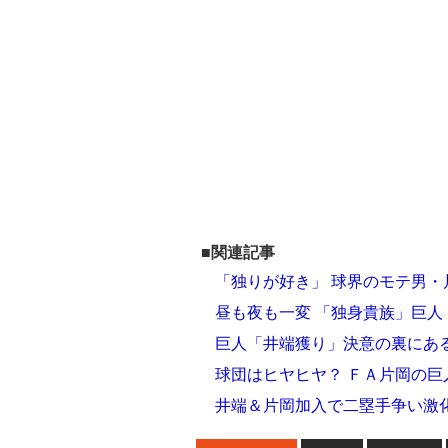
■関連記事
「独りが好き」 球界のモテ男
昼も夜も一変 「独身貴族」巨人
巨人「井端獲り」決意の裏にあ
球団はヒヤヒヤ？ ＦＡ片岡の巨
井端＆片岡加入で二塁手争い激