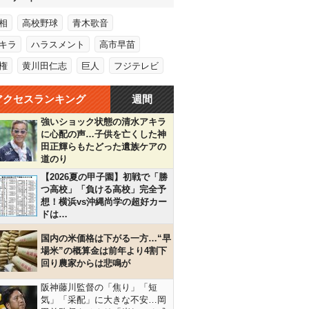
相
高校野球
青木歌音
キラ
ハラスメント
高市早苗
権
黄川田仁志
巨人
フジテレビ
アクセスランキング
週間
強いショック状態の清水アキラ
に心配の声…子供を亡くした神
田正輝らもたどった遺族ケアの
道のり
【2026夏の甲子園】初戦で「勝
つ高校」「負ける高校」完全予
想！横浜vs沖縄尚学の超好カー
ドは…
国内の米価格は下がる一方…“早
場米”の概算金は前年より4割下
回り農家からは悲鳴が
阪神藤川監督の「焦り」「短
気」「采配」に大きな不安…岡