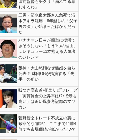
田前監督もチクリ「崩れてる感
じするわ」
三男・清水良太郎さん急死で清
水アキラ沈痛…8年越しの「父子
再共演」が始まったばかりだっ
た
バナナマン日村が簡単に復帰で
きそうにない「もう1つの理由」
…レギュラー11本抱える人気者
のジレンマ
阪神・大山悠輔なぜ離婚を自ら
公表？ 球団OBが指摘する「先
手」の狙い
嘘つき高市首相“鬼リピ”フレーズ
「実質賃金の上昇率はG7で最も
高い」は追い風参考記録のマヤ
カシ
菅野智之トレード不成立の裏に
致命的な“前科”…ここまで11勝4
敗でも市場価値が低かったワケ