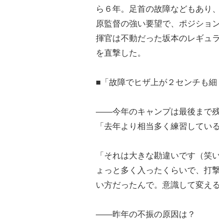
ら６年。足首の故障などもあり
原監督の強い要望で、ポジショ
揮官は不動だった坂本のレギュ
を直撃した。
■「故障でヒザ上が２センチも細
――今年のキャンプは最後まで
「去年より相当多く練習してい
「それは大きな勘違いです（笑
ょっと多く入ったくらいで、打
い方だったんで。意識して変え
――昨年の不振の原因は？