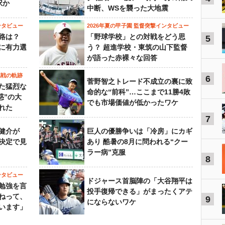
択か
中断、WSを襲った大地震
ンタビュー
2026年夏の甲子園 監督突撃インタビュー
路は？
「野球学校」との対戦をどう思
5
に有力選
う？ 超進学校・東筑の山下監督
が語った赤裸々な回答
挑戦の軌跡
6
菅野智之トレード不成立の裏に致
た猛烈な
命的な“前科”…ここまで11勝4敗
惑”の大
でも市場価値が低かったワケ
れた
7
健介が
巨人の優勝争いは「冷房」にカギ
決定で見
あり 酷暑の8月に問われる“クー
ラー病”克服
8
ンタビュー
ドジャース首脳陣の「大谷翔平は
勉強を言
投手復帰できる」がまったくアテ
ねって、
9
にならないワケ
います」