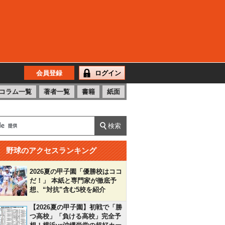
会員登録
ログイン
コラム一覧
著者一覧
書籍
紙面
野球のアクセスランキング
2026夏の甲子園「優勝校はココ
だ！」 本紙と専門家が徹底予
想、“対抗”含む5校を紹介
【2026夏の甲子園】初戦で「勝
つ高校」「負ける高校」完全予