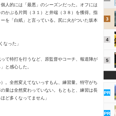
、個人的には「最悪」のシーズンだった。オフには
ンのかぶる片岡（３１）と井端（３８）を獲得。指
3
ラーを「白紙」と言っている。尻に火がついた坂本
4
くなった」
残って特打を行うなど、原監督やコーチ、報道陣が
5
る」と感心した。
い）。全然変えてないっすもん、練習量。特守がち
撃の量は全然変わっていない。もともと、練習は長
PR
るほど多くなってません」
PR