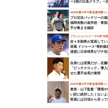
ー1部の日系クラブ」一
2026年夏の甲子園 監督突撃イ
プロ注目バッテリーの進
福岡有数の進学校・東筑
手が集まる秘訣
フラッシュバック “ゴネ得”米
佐々木朗希が直面してい
逆風 ドジャース“密約疑
迷惑に日米球界がブチ切
自身には逆風だが…近藤
「ピッチクロック」導入
せた選手会長の覚悟
2026年夏の甲子園 監督突撃イ
東筑・山下監督「環境や
い訳に絶対したくないよ
部員には日頃から言って