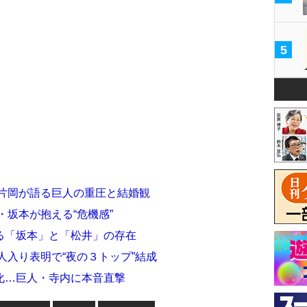
5
・片岡が語る巨人の重圧と結婚観
・坂本が抱える“危機感”
る「坂本」と「松井」の存在
人入り表明で“夜の３トップ”結成
化…巨人・寺内に本音直撃