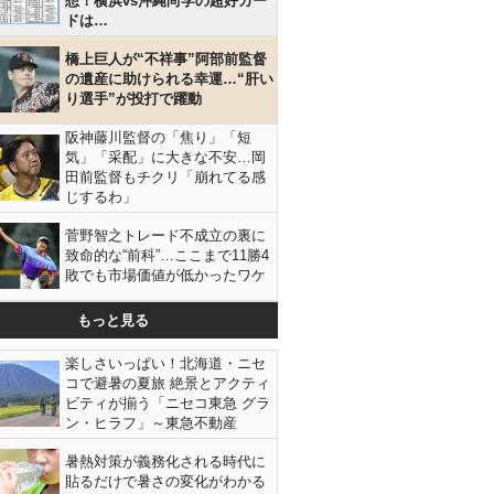
想！横浜vs沖縄尚学の超好カー
ドは…
橋上巨人が“不祥事”阿部前監督
の遺産に助けられる幸運…“肝い
り選手”が投打で躍動
阪神藤川監督の「焦り」「短
気」「采配」に大きな不安…岡
田前監督もチクリ「崩れてる感
じするわ」
菅野智之トレード不成立の裏に
致命的な“前科”…ここまで11勝4
敗でも市場価値が低かったワケ
もっと見る
楽しさいっぱい！北海道・ニセ
コで避暑の夏旅 絶景とアクティ
ビティが揃う「ニセコ東急 グラ
ン・ヒラフ」～東急不動産
暑熱対策が義務化される時代に
貼るだけで暑さの変化がわかる