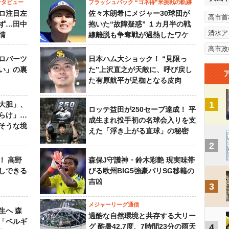
ンタビュー
フラッシュバック “ゴネ得”米挑戦の軌跡
ロ注目左
佐々木朗希にメジャー30球団が
高市首
ず…田中
抱いた“故障疑惑” １カ月半の戦
清水ア
情
線離脱も争奪戦が過熱したワケ
高市政
ロバーツ
日本ハム大ショック！ “見限っ
い」の裏
た”上沢直之が天敵に、呼び戻し
た有原航平が足枷となる皮肉
1
大胆」、
ロッテ益田が250セーブ達成！ 平
らけ」…
成生まれ投手初の名球会入りを支
そうな境
えた「浮き上がる直球」の秘密
2
！ 高野
森保J守護神・鈴木彩艶 現実味帯
しできる
びる欧州BIG5強豪パリSG移籍の
吉凶
3
メジャーリーグ通信
生へ 森
過酷な自然環境と共存する大リー
は「ベルギ
グ 酷暑42.7度、7時間23分の雨天
4