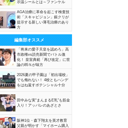
示温シールとは～ファンケル
AGA治療に革命を起こす検査技
術「スキャビジョン」銀クリが
提示する新しい薄毛治療のあり
方
編集部オススメ
「将来の愛子天皇を認めろ」高
市政権vs読売新聞でバトル激
化！ 皇室典範「再び改定」に世
論の85％が味方
2026夏の甲子園は「初出場校」
でも侮れない！ 4校ともハンデ
をはね返すポテンシャル十分
田中みな実“まんまるE乳”も筋金
入り！アッパレのあざとさ
阪神1位・森下翔太を英才教育
父親が明かす「マイホーム購入