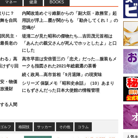
マネー
健康
BOOKS
取りに？
内閣改造めぐり維新からの「副大臣・政務官」起
の舞を自民
用説が浮上…霞が関からも 「勘弁してくれ！」の
悲鳴が
国民民主・
堤清二が見た昭和の傑物たち…吉田茂元首相は
最長老の
「あんたの親父さんが死んでホッとしたよ」と口
にした
わる」高
高市早苗は安倍晋三の「忠犬」だった…服装もメ
駆けずり回
ークも指図された2021年総裁選の茶番
続く政局…高市首相「9月退陣」の現実味
安・物価
シリーズ 保阪メモ「昭和史余話」（10）あまり
放漫財
にもずさんだった日本大使館の情報管理
する人間
ゴルフ
格闘技
サッカー
その他
コラム
人気