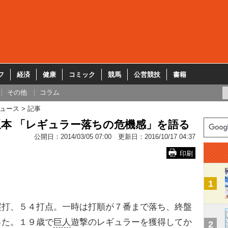
フ
経済
健康
コミック
競馬
公営競技
書籍
その他
コラム
ュース
記事
本 「レギュラー落ちの危機感」を語る
公開日：
2014/03/05 07:00
更新日：
2016/10/17 04:37
印刷
1
打、５４打点。一時は打順が７番まで落ち、終盤
った。１９歳で
巨人
遊撃のレギュラーを獲得してか
2