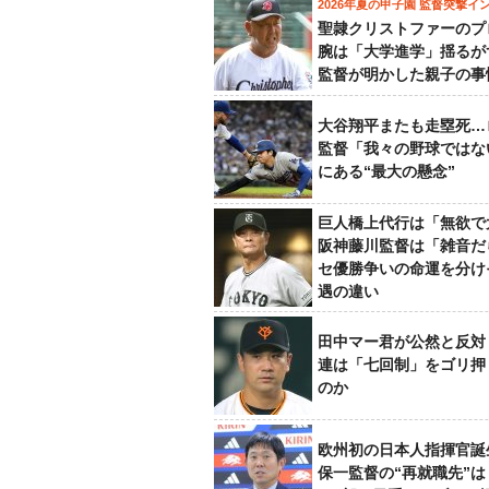
2026年夏の甲子園 監督突撃イ
聖隷クリストファーのプ
腕は「大学進学」揺るが
監督が明かした親子の事
大谷翔平またも走塁死…
監督「我々の野球ではな
にある“最大の懸念”
巨人橋上代行は「無欲で
阪神藤川監督は「雑音だ
セ優勝争いの命運を分け
遇の違い
田中マー君が公然と反対
連は「七回制」をゴリ押
のか
欧州初の日本人指揮官誕
保一監督の“再就職先”