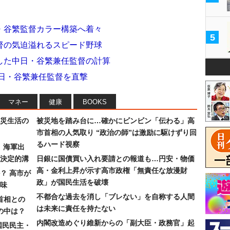
・谷繁監督カラー構築へ着々
5
督の気迫溢れるスピード野球
した中日・谷繁兼任監督の計算
中日・谷繁兼任監督を直撃
マネー
健康
BOOKS
災生活の
被災地を踏み台に…確かにビンビン「伝わる」高
市首相の人気取り “政治の師”は激励に駆けずり回
るハード視察
）海軍出
決定的溝
日銀に国債買い入れ要請との報道も…円安・物価
高・金利上昇が示す高市政権「無責任な放漫財
？ 高市が
政」が国民生活を破壊
味
不都合な過去を消し「ブレない」を自称する人間
首相との
は未来に責任を持たない
の中は？
内閣改造めぐり維新からの「副大臣・政務官」起
国民民主・