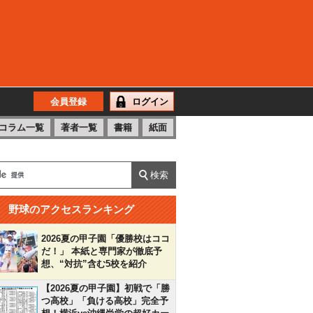
会員登録
ログイン
コラム一覧
著者一覧
書籍
紙面
野球のアクセスランキング
2026夏の甲子園「優勝校はココ
だ！」 本紙と専門家が徹底予
想、“対抗”含む5校を紹介
【2026夏の甲子園】初戦で「勝
つ高校」「負ける高校」完全予