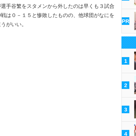
選手谷繁をスタメンから外したのは早くも３試合
神戦は０－１５と惨敗したものの、他球団がなにを
PR
ほうがいい。
1
2
3
4