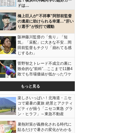
想！横浜vs沖縄尚学の超好カー
ドは…
橋上巨人が“不祥事”阿部前監督
の遺産に助けられる幸運…“肝い
り選手”が投打で躍動
阪神藤川監督の「焦り」「短
気」「采配」に大きな不安…岡
田前監督もチクリ「崩れてる感
じするわ」
菅野智之トレード不成立の裏に
致命的な“前科”…ここまで11勝4
敗でも市場価値が低かったワケ
もっと見る
楽しさいっぱい！北海道・ニセ
コで避暑の夏旅 絶景とアクティ
ビティが揃う「ニセコ東急 グラ
ン・ヒラフ」～東急不動産
暑熱対策が義務化される時代に
貼るだけで暑さの変化がわかる