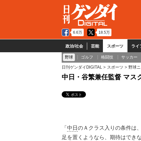
6.6万
18.5万
政治/社会
芸能
スポーツ
ライ
野球
ゴルフ
格闘技
サッカー
日刊ゲンダイDIGITAL
スポーツ
野球ニ
中日・谷繁兼任監督 マス
「
中日
のＡクラス入りの条件は
足を置くようなら、期待はでき