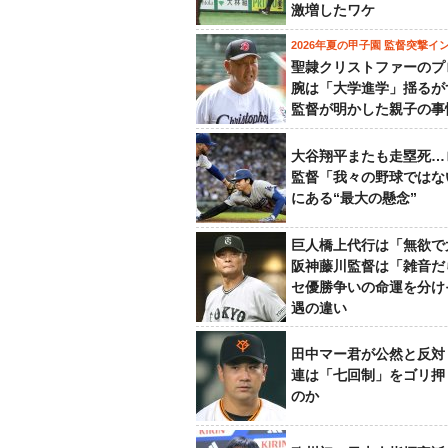
激増したワケ
2026年夏の甲子園 監督突撃イ
聖隷クリストファーのプ
腕は「大学進学」揺るが
監督が明かした親子の事
大谷翔平またも走塁死…
監督「我々の野球ではな
にある“最大の懸念”
巨人橋上代行は「無欲で
阪神藤川監督は「雑音だ
セ優勝争いの命運を分け
遇の違い
田中マー君が公然と反対
連は「七回制」をゴリ押
のか