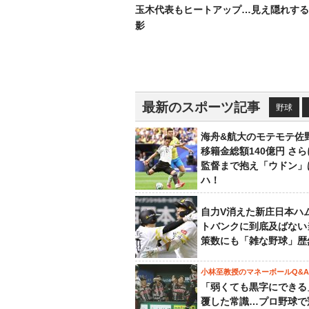
玉木代表もヒートアップ…見え隠れする
影
最新のスポーツ記事
野球
海舟&航大のモテモテ佐
移籍金総額140億円 さ
監督まで抱え「ウドン」
ハ！
自力V消えた新庄日本ハ
トバンクに到底及ばない
策数にも「雑な野球」歴
小林至教授のマネーボールQ&A
「弱くても黒字にできる
覆した常識…プロ野球で