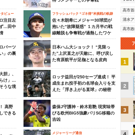
待つメジャーとの争奪戦
高市首
ンタビュー
フラッシュバック “ゴネ得”米挑戦の軌跡
清水ア
ロ注目左
佐々木朗希にメジャー30球団が
ず…田中
抱いた“故障疑惑” １カ月半の戦
高市政
情
線離脱も争奪戦が過熱したワケ
ロバーツ
日本ハム大ショック！ “見限っ
い」の裏
た”上沢直之が天敵に、呼び戻し
た有原航平が足枷となる皮肉
1
大胆」、
ロッテ益田が250セーブ達成！ 平
らけ」…
成生まれ投手初の名球会入りを支
2
そうな境
えた「浮き上がる直球」の秘密
！ 高野
森保J守護神・鈴木彩艶 現実味帯
3
しできる
びる欧州BIG5強豪パリSG移籍の
吉凶
メジャーリーグ通信
4