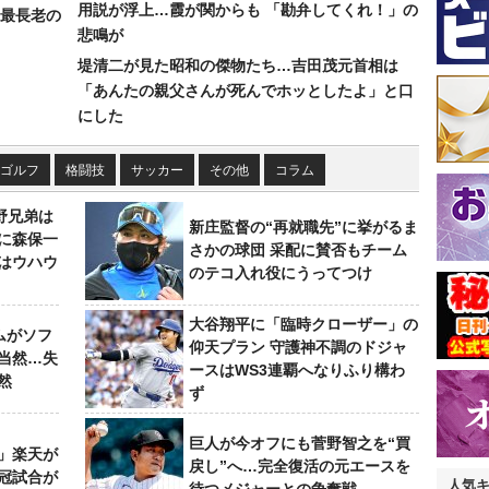
用説が浮上…霞が関からも 「勘弁してくれ！」の
最長老の
悲鳴が
堤清二が見た昭和の傑物たち…吉田茂元首相は
「あんたの親父さんが死んでホッとしたよ」と口
にした
ゴルフ
格闘技
サッカー
その他
コラム
野兄弟は
新庄監督の“再就職先”に挙がるま
らに森保一
さかの球団 采配に賛否もチーム
はウハウ
のテコ入れ役にうってつけ
大谷翔平に「臨時クローザー」の
ムがソフ
仰天プラン 守護神不調のドジャ
当然…失
ースはWS3連覇へなりふり構わ
然
ず
巨人が今オフにも菅野智之を“買
」楽天が
戻し”へ…完全復活の元エースを
冠試合が
人気