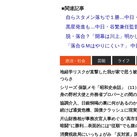
■関連記事
自らスタメン落ちで１勝…中日
黒星発進も…中日・谷繁兼任監
脱・落合？「開幕は川上」明か
「落合ＧＭはやりにくい？」 
政治・社会
芸能
ライフ
地経学リスクが直撃した我が家で思う被
つらさ
シリーズ 保阪メモ「昭和史余話」（11
身の野村大使と外務省プロパーとの間の
協調介入、日銀恫喝の裏に何があるのか
続けば通貨危機、国債クラッシュに現実
片山財務相が事務次官人事めぐる“高市
暗闘”に勝利…表面的には“従順”でも腹
消費税政局にいっちょがみ 「反対派」