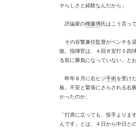
ヤらしさと経験なんだから」
評論家の
権藤博
氏はこう言っ
その谷繁兼任監督がベンチを温
敗。指揮官は、４回８安打５四
る前に勝負になっていない」と
昨年８月に右ヒジ
手術
を受け
板。不安と緊張にさらされる右
かったのか。
「打席に立っても、投手よりま
んです」とは、４日から中日と