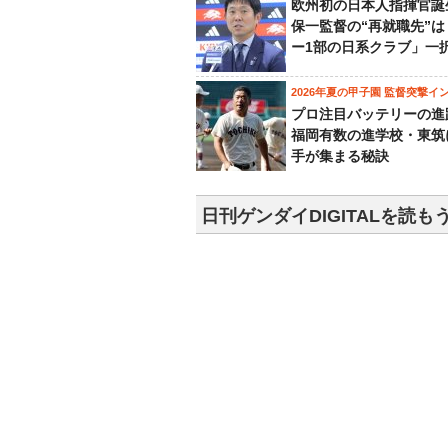
欧州初の日本人指揮官誕
保一監督の“再就職先”
ー1部の日系クラブ」一
2026年夏の甲子園 監督突撃イ
プロ注目バッテリーの進
福岡有数の進学校・東筑
手が集まる秘訣
日刊ゲンダイDIGITALを読も