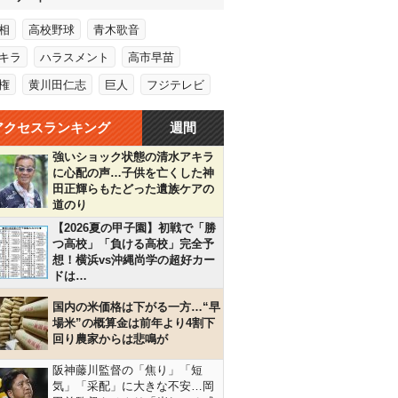
相
高校野球
青木歌音
キラ
ハラスメント
高市早苗
権
黄川田仁志
巨人
フジテレビ
アクセスランキング
週間
強いショック状態の清水アキラ
に心配の声…子供を亡くした神
田正輝らもたどった遺族ケアの
道のり
【2026夏の甲子園】初戦で「勝
つ高校」「負ける高校」完全予
想！横浜vs沖縄尚学の超好カー
ドは…
国内の米価格は下がる一方…“早
場米”の概算金は前年より4割下
回り農家からは悲鳴が
阪神藤川監督の「焦り」「短
気」「采配」に大きな不安…岡