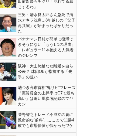
田前監督もチクリ「崩れてる感
じするわ」
三男・清水良太郎さん急死で清
水アキラ沈痛…8年越しの「父子
再共演」が始まったばかりだっ
た
バナナマン日村が簡単に復帰で
きそうにない「もう1つの理由」
…レギュラー11本抱える人気者
のジレンマ
阪神・大山悠輔なぜ離婚を自ら
公表？ 球団OBが指摘する「先
手」の狙い
嘘つき高市首相“鬼リピ”フレーズ
「実質賃金の上昇率はG7で最も
高い」は追い風参考記録のマヤ
カシ
菅野智之トレード不成立の裏に
致命的な“前科”…ここまで11勝4
敗でも市場価値が低かったワケ