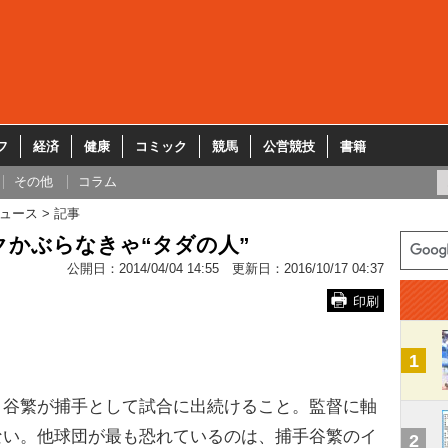
フ
経済
健康
コミック
競馬
公営競技
書籍
その他
コラム
ュース
記事
クかぶらなきゃ“タダの人”
公開日：
2014/04/04 14:55
更新日：
2016/10/17 04:37
印刷
1
、谷繁が捕手として試合に出続けること。監督に軸
ない。他球団が最も恐れているのは、捕手谷繁のイ
2