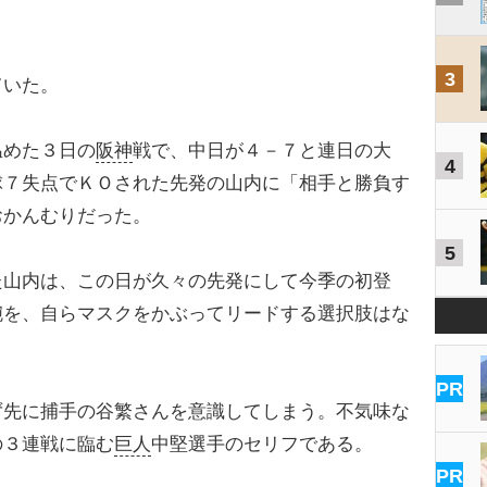
3
ていた。
めた３日の
阪神
戦で、中日が４－７と連日の大
4
球７失点でＫＯされた先発の山内に「相手と勝負す
おかんむりだった。
5
た山内は、この日が久々の先発にして今季の初登
腕を、自らマスクをかぶってリードする選択肢はな
PR
ず先に捕手の谷繁さんを意識してしまう。不気味な
の３連戦に臨む
巨人
中堅選手のセリフである。
PR