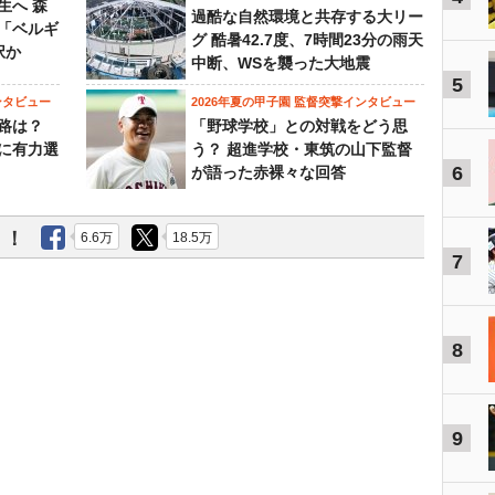
生へ 森
過酷な自然環境と共存する大リー
は「ベルギ
グ 酷暑42.7度、7時間23分の雨天
択か
中断、WSを襲った大地震
5
ンタビュー
2026年夏の甲子園 監督突撃インタビュー
路は？
「野球学校」との対戦をどう思
に有力選
う？ 超進学校・東筑の山下監督
6
が語った赤裸々な回答
う！
6.6万
18.5万
7
8
9