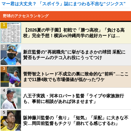
マー君は大丈夫？ 「スポイラ」誌にまつわる不吉な“ジンクス”
野球のアクセスランキング
1
【2026夏の甲子園】初戦で「勝つ高校」「負ける高
校」完全予想！横浜vs沖縄尚学の超好カードは…
2
新庄監督の“再就職先”に挙がるまさかの球団 采配に
賛否もチームのテコ入れ役にうってつけ
3
菅野智之トレード不成立の裏に致命的な“前科”…ここ
まで11勝4敗でも市場価値が低かったワケ
4
八王子実践・河本ロバート監督「ライブや家族旅行
も、事前に相談があれば休ませます」
5
阪神藤川監督の「焦り」「短気」「采配」に大きな不
安…岡田前監督もチクリ「崩れてる感じするわ」