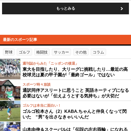
もっとみる
最新のスポーツ記事
野球
ゴルフ
格闘技
サッカー
その他
コラム
週刊誌からみた「ニッポンの後退」
東大を目指したり、大リーグに挑戦したり…最近の高
校球児は夏の甲子園が「最終ゴール」ではない
スポーツ時々放談
通訳同伴アスリートに思うこと 英語ネーティブになる
必要はないが「伝えようとする気持ち」が大切だ
ゴルフは本当に面白い！
ゴルゴ松本さん（2）KABA.ちゃんと仲良くなって閃
いた “男”を出さなきゃいいんだ
山本由伸＆スクーバルは「伝説の左右両輪」になれる