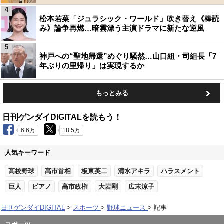
4
松本若菜「ジュラシック・ワールド」吹き替え《棒読
み》論争再燃…暗雲漂う主演ドラマに新たな逆風
5
神戸への“聖地帰還”めぐり騒然…山口組・司組長「7
年ぶりの里帰り」は実現するか
もっとみる
日刊ゲンダイDIGITALを読もう！
6.6万
18.5万
人気キーワード
高校野球
高市首相
板東英二
清水アキラ
ハラスメント
巨人
ピアノ
高市政権
大岩剛
広末涼子
日刊ゲンダイDIGITAL
スポーツ
野球ニュース
記事