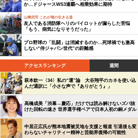
か…ドジャースWS3連覇へ相乗効果に期待
山﨑武司 これが俺の生きる道
友人である消防隊ヘリのパイロットが漏らした苦悩
「もう、病気になりそうだった」
プロ野球の「乱闘」は消滅するのか…死球禍でも激高
しない“侍ジャパン世代”の距離感
アクセスランキング
週間
1
萩本欽一〈34〉私の“運”論 大谷翔平のカネを使い込
んだ通訳に「小さな声で『ありがとう』」
2
高橋成美「渋幕→慶応」だけでは読み解けないズバ抜
けた回転の速さ 世界選手権ペアで日本人初の銅メダル
3
中居正広氏が熊本地震被災地を支援と報道 引退後も変
わらないチャリティー精神と芸能界復帰の可能性