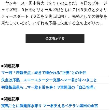
ヤンキース・田中将大（２５）のことだ。４日のブルージ
ェイズ戦、９日のオリオールズ戦ともに７回３失点とクオリ
ティースタート（６回を３失点以内）。先発としての役割を
果たしているが、いずれも序盤に失点する立ち上がりの…
全文表示する
■関連記事
マー君「序盤失点」続きで囁かれる“正妻”との不仲
失点は序盤…スロースターター克服へマー君がすべきこと
初登板黒星も…マー君も舌を巻くヤ軍黒田の「自己管理」
■関連記事
実戦ごとに課題浮き彫り マー君支えるベテラン黒田の金言