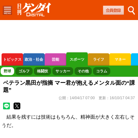
トピックス
政治・社会
芸能
スポーツ
ライフ
マネー
ボートレース
競輪
オートレース
野球
ゴルフ
格闘技
サッカー
その他
コラム
ベテラン黒田が指摘 マー君が抱えるメンタル面の“課
題”
公開：
14/04/17 07:00
更新：
16/10/17 04:37
結果を残すには技術はもちろん、精神面が大きく左右しそ
うだ。