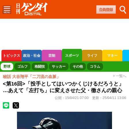
トピックス
政治・社会
芸能
スポーツ
ライフ
マネー
ボートレース
競輪
オートレース
野球
ゴルフ
格闘技
サッカー
その他
コラム
> 一覧へ
秘話 大谷翔平「二刀流の血脈」
<第16回>「投手としてはいつかくじけるだろうと」
…あえて「左打ち」に変えさせた父・徹さんの親心
公開：
15/04/21 07:00
更新：
25/04/11 13:06