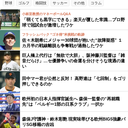
野球
ゴルフ
格闘技
サッカー
その他
コラム
小林至教授のマネーボールQ&A
「弱くても黒字にできる」楽天が覆した常識…プロ野
球で冠試合が激増したワケ
フラッシュバック “ゴネ得”米挑戦の軌跡
佐々木朗希にメジャー30球団が抱いた“故障疑惑” １
カ月半の戦線離脱も争奪戦が過熱したワケ
巨人橋上代行は「無欲で大胆」、阪神藤川監督は「雑
音だらけ」…セ優勝争いの命運を分けそうな境遇の違
い
田中マー君が公然と反対！ 高野連は「七回制」をゴリ
押しできるのか
欧州初の日本人指揮官誕生へ 森保一監督の“再就職
先”は「ベルギー1部の日系クラブ」一択か
森保J守護神・鈴木彩艶 現実味帯びる欧州BIG5強豪パ
リSG移籍の吉凶