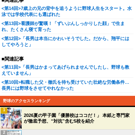
■関連記事
<第14回>7歳上の兄の背中を追うように野球人生をスタート。水
泳では学校代表にも選ばれた
<第13回>看護師が驚嘆！「ずいぶんしっかりした顔」で生ま
れ、たくさん寝て育った
<第12回>「長男は本当にかわいそうでした。だから、翔平には
してやろうと」
■関連記事
<第11回>「長男はかまってあげられませんでしたし、野球も教
えていません」
<第10回>転職した父・徹氏を待ち受けていた壮絶な労働条件…
長男には野球をさせてやれなかった
野球のアクセスランキング
1
2026夏の甲子園「優勝校はココだ！」 本紙と専門家
が徹底予想、“対抗”含む5校を紹介
2