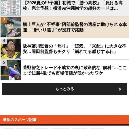
【2026夏の甲子園】初戦で「勝つ高校」「負ける高
校」完全予想！横浜vs沖縄尚学の超好カードは…
3
橋上巨人が“不祥事”阿部前監督の遺産に助けられる幸
運…“肝いり選手”が投打で躍動
4
阪神藤川監督の「焦り」「短気」「采配」に大きな不
安…岡田前監督もチクリ「崩れてる感じするわ」
5
菅野智之トレード不成立の裏に致命的な“前科”…ここ
まで11勝4敗でも市場価値が低かったワケ
もっとみる
最新のスポーツ記事