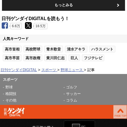
もっとみる
日刊ゲンダイDIGITALを読もう！
6.6万
18.5万
人気キーワード
高市首相
高校野球
青木歌音
清水アキラ
ハラスメント
高市早苗
高市政権
黄川田仁志
巨人
フジテレビ
日刊ゲンダイDIGITAL
スポーツ
野球ニュース
記事
スポーツ
野球
ゴルフ
格闘技
サッカー
その他
コラム