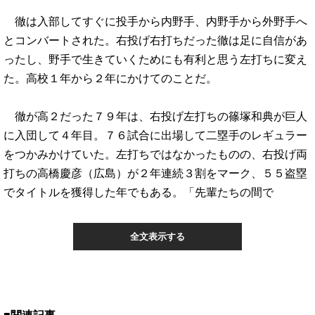
徹は入部してすぐに投手から内野手、内野手から外野手へ
とコンバートされた。右投げ右打ちだった徹は足に自信があ
ったし、野手で生きていくためにも有利と思う左打ちに変え
た。高校１年から２年にかけてのことだ。
徹が高２だった７９年は、右投げ左打ちの篠塚和典が巨人
に入団して４年目。７６試合に出場して二塁手のレギュラー
をつかみかけていた。左打ちではなかったものの、右投げ両
打ちの高橋慶彦（広島）が２年連続３割をマーク、５５盗塁
でタイトルを獲得した年でもある。「先輩たちの間で
全文表示する