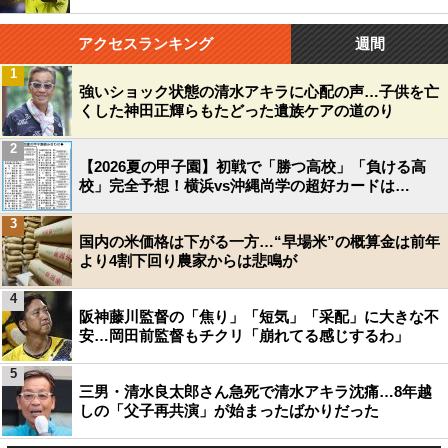
アクセスランキング
週間
1
強いショック状態の清水アキラに心配の声…子供を亡
くした神田正輝らもたどった遺族ケアの道のり
2
【2026夏の甲子園】初戦で「勝つ高校」「負ける高
校」完全予想！横浜vs沖縄尚学の超好カードは…
3
国内の米価格は下がる一方…“早場米”の概算金は前年
より4割下回り農家からは悲鳴が
4
阪神藤川監督の「焦り」「短気」「采配」に大きな不
安…岡田前監督もチクリ「崩れてる感じするわ」
5
三男・清水良太郎さん急死で清水アキラ沈痛…8年越
しの「父子再共演」が始まったばかりだった