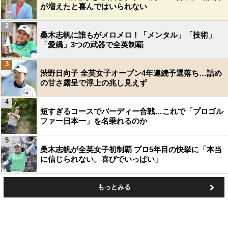
が増えたと喜んではいられない
2
桑木志帆に誰もがメロメロ！「メンタル」「技術」
「愛嬌」3つの武器で全英制覇
3
渋野日向子 全英女子オープン4年連続予選落ち…詰め
の甘さ露呈で浮上の兆し見えず
4
短すぎるコースでバーディー合戦…これで「プロゴル
ファー日本一」を名乗れるのか
5
桑木志帆が全英女子初制覇 プロ5年目の快挙に「本当
に信じられない。喜びでいっぱい」
もっとみる