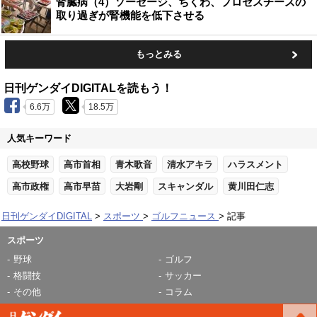
腎臓病（4）ソーセージ、ちくわ、プロセスチーズの
取り過ぎが腎機能を低下させる
もっとみる
日刊ゲンダイDIGITALを読もう！
6.6万
18.5万
人気キーワード
高校野球
高市首相
青木歌音
清水アキラ
ハラスメント
高市政権
高市早苗
大岩剛
スキャンダル
黄川田仁志
日刊ゲンダイDIGITAL
スポーツ
ゴルフニュース
記事
スポーツ
野球
ゴルフ
格闘技
サッカー
その他
コラム