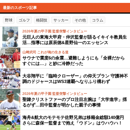
最新のスポーツ記事
野球
ゴルフ
格闘技
サッカー
その他
コラム
2026年夏の甲子園 監督突撃インタビュー
元巨人の東海大甲府・仲沢監督が語るイキイキ教員生
活…指導には原辰徳&星野仙一のエッセンス
山﨑武司 これが俺の生きる道
サウナで震度6の余震…避難しようにも「全裸だから
すぐには…」と妙に冷静だった
大谷翔平に「臨時クローザー」の仰天プラン 守護神不
調のドジャースはWS3連覇へなりふり構わず
2026年夏の甲子園 監督突撃インタビュー
聖隷クリストファーのプロ注目左腕は「大学進学」揺
るがず…田中監督が明かした親子の事情
海舟&航大のモテモテ佐野兄弟は移籍金総額140億円
さらに森保一監督まで抱え「ウドン」はウハウハ！