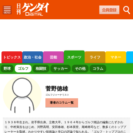
トピックス
政治・社会
芸能
スポーツ
ライフ
マネー
ボートレース
競輪
オートレース
野球
ゴルフ
格闘技
サッカー
その他
コラム
菅野徳雄
ゴルフジャーナリスト
著者のコラム一覧
１９３８年生まれ。岩手県出身。立教大卒。１９６４年からゴルフ雑誌の編集にたずさわ
り、中村寅吉をはじめ、河野高明、安田春雄、杉本英世、尾崎将司など、数多くのトッププ
レーヤーを取材。わかりやすい技術論と辛口の評論で知られる。「ゴルフ・トッププロのこ