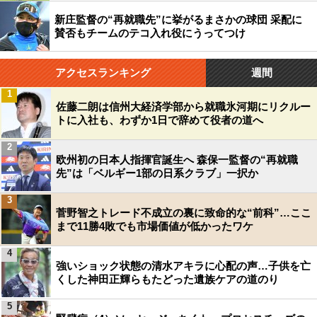
新庄監督の“再就職先”に挙がるまさかの球団 采配に
賛否もチームのテコ入れ役にうってつけ
アクセスランキング
週間
1
佐藤二朗は信州大経済学部から就職氷河期にリクルー
トに入社も、わずか1日で辞めて役者の道へ
2
欧州初の日本人指揮官誕生へ 森保一監督の“再就職
先”は「ベルギー1部の日系クラブ」一択か
3
菅野智之トレード不成立の裏に致命的な“前科”…ここ
まで11勝4敗でも市場価値が低かったワケ
4
強いショック状態の清水アキラに心配の声…子供を亡
くした神田正輝らもたどった遺族ケアの道のり
5