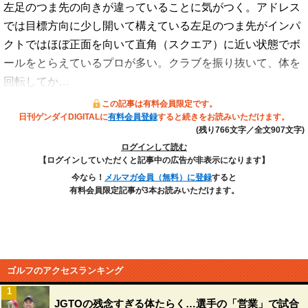
左足のつま先の向きが違っていることに気がつく。アドレス
では目標方向に少し開いて構えている左足のつま先がインパ
クトではほぼ正面を向いて直角（スクエア）に近い状態でボ
ールをとらえているプロが多い。クラブを振り抜いて、体を
回転してか…
この記事は有料会員限定です。
日刊ゲンダイDIGITALに
有料会員登録
すると続きをお読みいただけます。
(残り766文字／全文907文字)
ログインして読む
【ログインしていただくと記事中の広告が非表示になります】
今なら！
メルマガ会員（無料）に登録
すると
有料会員限定記事が3本お読みいただけます。
ゴルフのアクセスランキング
1
JGTOの残念すぎる体たらく…選手の「営業」で試合