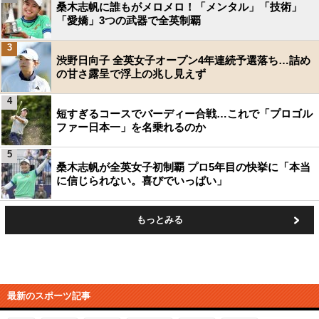
桑木志帆に誰もがメロメロ！「メンタル」「技術」
「愛嬌」3つの武器で全英制覇
3
渋野日向子 全英女子オープン4年連続予選落ち…詰め
の甘さ露呈で浮上の兆し見えず
4
短すぎるコースでバーディー合戦…これで「プロゴル
ファー日本一」を名乗れるのか
5
桑木志帆が全英女子初制覇 プロ5年目の快挙に「本当
に信じられない。喜びでいっぱい」
もっとみる
最新のスポーツ記事