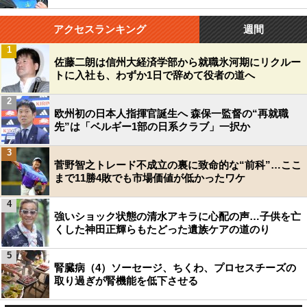
アクセスランキング
週間
1
佐藤二朗は信州大経済学部から就職氷河期にリクルー
トに入社も、わずか1日で辞めて役者の道へ
2
欧州初の日本人指揮官誕生へ 森保一監督の“再就職
先”は「ベルギー1部の日系クラブ」一択か
3
菅野智之トレード不成立の裏に致命的な“前科”…ここ
まで11勝4敗でも市場価値が低かったワケ
4
強いショック状態の清水アキラに心配の声…子供を亡
くした神田正輝らもたどった遺族ケアの道のり
5
腎臓病（4）ソーセージ、ちくわ、プロセスチーズの
取り過ぎが腎機能を低下させる