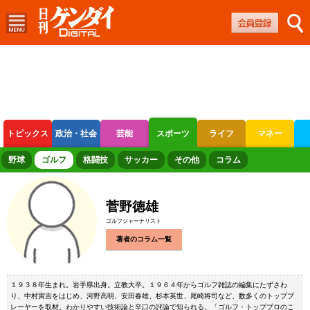
トピックス
政治・社会
芸能
スポーツ
ライフ
マネー
ボートレース
競輪
オートレース
野球
ゴルフ
格闘技
サッカー
その他
コラム
菅野徳雄
ゴルフジャーナリスト
著者のコラム一覧
１９３８年生まれ。岩手県出身。立教大卒。１９６４年からゴルフ雑誌の編集にたずさわ
り、中村寅吉をはじめ、河野高明、安田春雄、杉本英世、尾崎将司など、数多くのトッププ
レーヤーを取材。わかりやすい技術論と辛口の評論で知られる。「ゴルフ・トッププロのこ