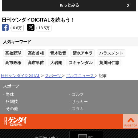
もっとみる
日刊ゲンダイDIGITALを読もう！
6.6万
18.5万
人気キーワード
高校野球
高市首相
青木歌音
清水アキラ
ハラスメント
高市政権
高市早苗
大岩剛
スキャンダル
黄川田仁志
日刊ゲンダイDIGITAL
スポーツ
ゴルフニュース
記事
スポーツ
野球
ゴルフ
格闘技
サッカー
その他
コラム