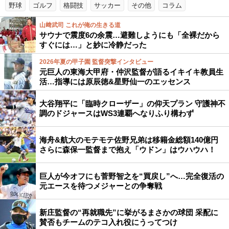
野球
ゴルフ
格闘技
サッカー
その他
コラム
山﨑武司 これが俺の生きる道
サウナで震度6の余震…避難しようにも「全裸だから
すぐには…」と妙に冷静だった
2026年夏の甲子園 監督突撃インタビュー
元巨人の東海大甲府・仲沢監督が語るイキイキ教員生
活…指導には原辰徳&星野仙一のエッセンス
大谷翔平に「臨時クローザー」の仰天プラン 守護神不
調のドジャースはWS3連覇へなりふり構わず
海舟&航大のモテモテ佐野兄弟は移籍金総額140億円
さらに森保一監督まで抱え「ウドン」はウハウハ！
巨人が今オフにも菅野智之を“買戻し”へ…完全復活の
元エースを待つメジャーとの争奪戦
新庄監督の“再就職先”に挙がるまさかの球団 采配に
賛否もチームのテコ入れ役にうってつけ