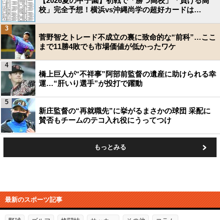
【2026夏の甲子園】初戦で「勝つ高校」「負ける高
校」完全予想！横浜vs沖縄尚学の超好カードは…
3
菅野智之トレード不成立の裏に致命的な“前科”…ここ
まで11勝4敗でも市場価値が低かったワケ
4
橋上巨人が“不祥事”阿部前監督の遺産に助けられる幸
運…“肝いり選手”が投打で躍動
5
新庄監督の“再就職先”に挙がるまさかの球団 采配に
賛否もチームのテコ入れ役にうってつけ
もっとみる
最新のスポーツ記事