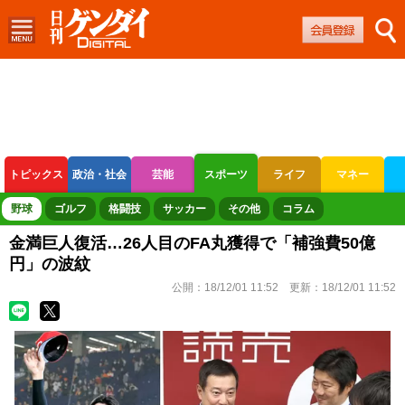
トピックス
政治・社会
芸能
スポーツ
ライフ
マネー
ボートレース
競輪
オートレース
野球
ゴルフ
格闘技
サッカー
その他
コラム
金満巨人復活…26人目のFA丸獲得で「補強費50億
円」の波紋
公開：
18/12/01 11:52
更新：
18/12/01 11:52