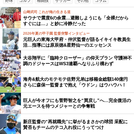
野球
ゴルフ
格闘技
サッカー
その他
コラム
山﨑武司 これが俺の生きる道
サウナで震度6の余震…避難しようにも「全裸だから
すぐには…」と妙に冷静だった
2026年夏の甲子園 監督突撃インタビュー
元巨人の東海大甲府・仲沢監督が語るイキイキ教員生
活…指導には原辰徳&星野仙一のエッセンス
大谷翔平に「臨時クローザー」の仰天プラン 守護神不
調のドジャースはWS3連覇へなりふり構わず
海舟&航大のモテモテ佐野兄弟は移籍金総額140億円
さらに森保一監督まで抱え「ウドン」はウハウハ！
巨人が今オフにも菅野智之を“買戻し”へ…完全復活の
元エースを待つメジャーとの争奪戦
新庄監督の“再就職先”に挙がるまさかの球団 采配に
賛否もチームのテコ入れ役にうってつけ