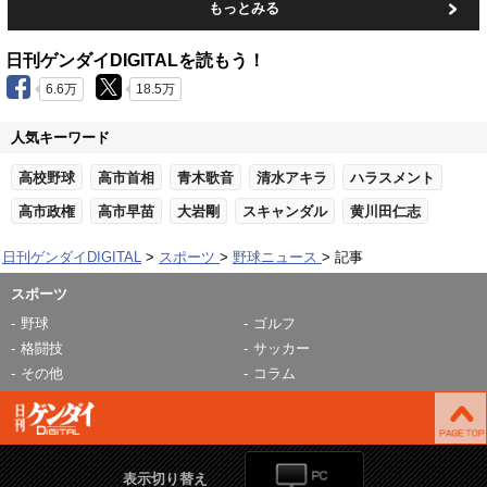
もっとみる
日刊ゲンダイDIGITALを読もう！
6.6万
18.5万
人気キーワード
高校野球
高市首相
青木歌音
清水アキラ
ハラスメント
高市政権
高市早苗
大岩剛
スキャンダル
黄川田仁志
日刊ゲンダイDIGITAL
スポーツ
野球ニュース
記事
スポーツ
野球
ゴルフ
格闘技
サッカー
その他
コラム
表示切り替え