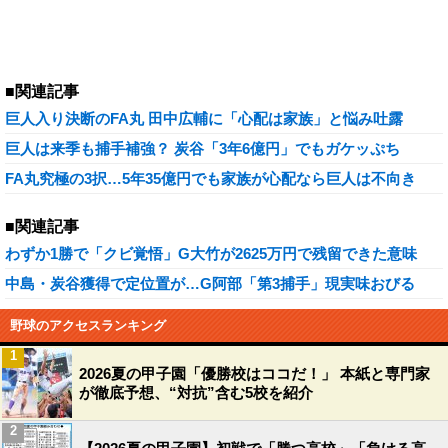
■関連記事
巨人入り決断のFA丸 田中広輔に「心配は家族」と悩み吐露
巨人は来季も捕手補強？ 炭谷「3年6億円」でもガケッぷち
FA丸究極の3択…5年35億円でも家族が心配なら巨人は不向き
■関連記事
わずか1勝で「クビ覚悟」G大竹が2625万円で残留できた意味
中島・炭谷獲得で定位置が…G阿部「第3捕手」現実味おびる
野球のアクセスランキング
1
2026夏の甲子園「優勝校はココだ！」 本紙と専門家
が徹底予想、“対抗”含む5校を紹介
2