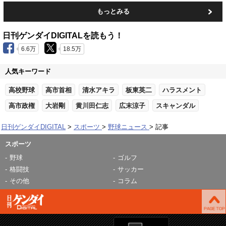
もっとみる
日刊ゲンダイDIGITALを読もう！
6.6万
18.5万
人気キーワード
高校野球
高市首相
清水アキラ
板東英二
ハラスメント
高市政権
大岩剛
黄川田仁志
広末涼子
スキャンダル
日刊ゲンダイDIGITAL
スポーツ
野球ニュース
記事
スポーツ
野球
ゴルフ
格闘技
サッカー
その他
コラム