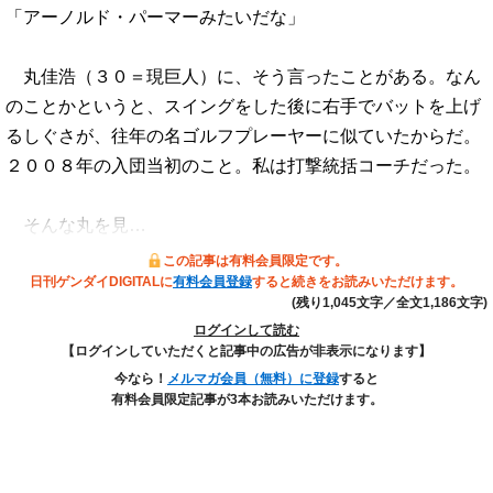
「アーノルド・パーマーみたいだな」
丸佳浩（３０＝現巨人）に、そう言ったことがある。なん
のことかというと、スイングをした後に右手でバットを上げ
るしぐさが、往年の名ゴルフプレーヤーに似ていたからだ。
２００８年の入団当初のこと。私は打撃統括コーチだった。
そんな丸を見…
この記事は有料会員限定です。
日刊ゲンダイDIGITALに
有料会員登録
すると続きをお読みいただけます。
(残り1,045文字／全文1,186文字)
ログインして読む
【ログインしていただくと記事中の広告が非表示になります】
今なら！
メルマガ会員（無料）に登録
すると
有料会員限定記事が3本お読みいただけます。