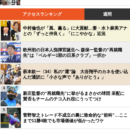
アクセスランキング
週間
1
中村倫也が「風、薫る」に大貢献…妻・水卜麻美アナ
との「ずっと仲良く」「にこやかな」近況
2
欧州初の日本人指揮官誕生へ 森保一監督の“再就職
先”は「ベルギー1部の日系クラブ」一択か
3
萩本欽一〈34〉私の“運”論 大谷翔平のカネを使い込
んだ通訳に「小さな声で『ありがとう』」
4
新庄監督の“再就職先”に挙がるまさかの球団 采配に
賛否もチームのテコ入れ役にうってつけ
5
菅野智之トレード不成立の裏に致命的な“前科”…ここ
まで11勝4敗でも市場価値が低かったワケ