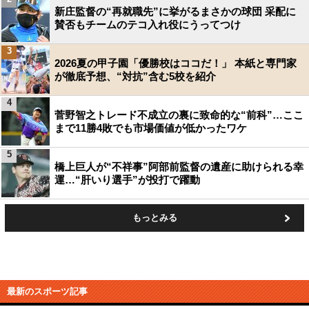
新庄監督の“再就職先”に挙がるまさかの球団 采配に
賛否もチームのテコ入れ役にうってつけ
3
2026夏の甲子園「優勝校はココだ！」 本紙と専門家
が徹底予想、“対抗”含む5校を紹介
4
菅野智之トレード不成立の裏に致命的な“前科”…ここ
まで11勝4敗でも市場価値が低かったワケ
5
橋上巨人が“不祥事”阿部前監督の遺産に助けられる幸
運…“肝いり選手”が投打で躍動
もっとみる
最新のスポーツ記事