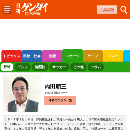
トピックス
政治・社会
芸能
スポーツ
ライフ
マネー
ボートレース
競輪
オートレース
野球
ゴルフ
格闘技
サッカー
その他
コラム
内田順三
前巨人巡回打撃コーチ
著者のコラム一覧
１９４７年９月１０日、静岡県生まれ。東海大一高から駒大。１３年間の現役生活はヤクル
ト、日本ハム、広島で主に外野手としてプレー。計９５０試合出場で打率・２５２、２５本
塁打。８２年に現役引退、翌８３年に指導者に転身。広島、巨人で打撃コーチ、二軍監督な