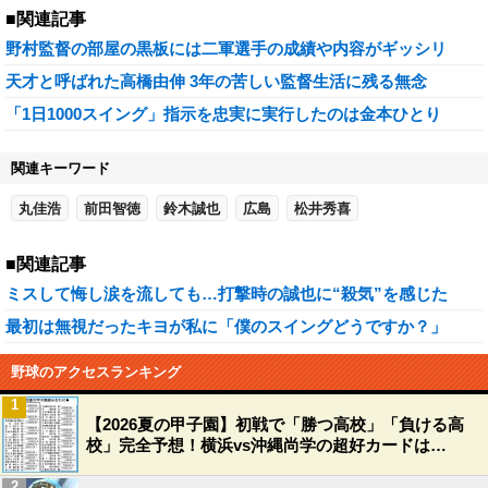
■関連記事
野村監督の部屋の黒板には二軍選手の成績や内容がギッシリ
天才と呼ばれた高橋由伸 3年の苦しい監督生活に残る無念
「1日1000スイング」指示を忠実に実行したのは金本ひとり
関連キーワード
丸佳浩
前田智徳
鈴木誠也
広島
松井秀喜
■関連記事
ミスして悔し涙を流しても…打撃時の誠也に“殺気”を感じた
最初は無視だったキヨが私に「僕のスイングどうですか？」
野球のアクセスランキング
1
【2026夏の甲子園】初戦で「勝つ高校」「負ける高
校」完全予想！横浜vs沖縄尚学の超好カードは…
2