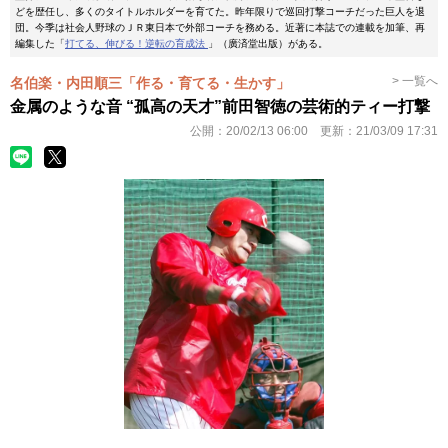
どを歴任し、多くのタイトルホルダーを育てた。昨年限りで巡回打撃コーチだった巨人を退
団。今季は社会人野球のＪＲ東日本で外部コーチを務める。近著に本誌での連載を加筆、再
編集した「
打てる、伸びる！逆転の育成法
」（廣済堂出版）がある。
> 一覧へ
名伯楽・内田順三「作る・育てる・生かす」
金属のような音 “孤高の天才”前田智徳の芸術的ティー打撃
公開：
20/02/13 06:00
更新：
21/03/09 17:31