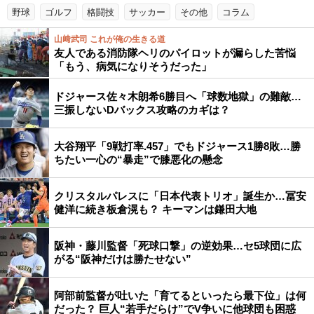
野球
ゴルフ
格闘技
サッカー
その他
コラム
山﨑武司 これが俺の生きる道
友人である消防隊ヘリのパイロットが漏らした苦悩
「もう、病気になりそうだった」
ドジャース佐々木朗希6勝目へ「球数地獄」の難敵…
三振しないDバックス攻略のカギは？
大谷翔平「9戦打率.457」でもドジャース1勝8敗…勝
ちたい一心の“暴走”で膝悪化の懸念
クリスタルパレスに「日本代表トリオ」誕生か…冨安
健洋に続き板倉滉も？ キーマンは鎌田大地
阪神・藤川監督「死球口撃」の逆効果…セ5球団に広
がる“阪神だけは勝たせない”
阿部前監督が吐いた「育てるといったら最下位」は何
だった？ 巨人“若手だらけ”でV争いに他球団も困惑