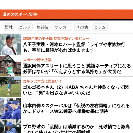
最新のスポーツ記事
野球
ゴルフ
格闘技
サッカー
その他
コラム
2026年夏の甲子園 監督突撃インタビュー
八王子実践・河本ロバート監督「ライブや家族旅行
も、事前に相談があれば休ませます」
スポーツ時々放談
通訳同伴アスリートに思うこと 英語ネーティブになる
必要はないが「伝えようとする気持ち」が大切だ
ゴルフは本当に面白い！
ゴルゴ松本さん（2）KABA.ちゃんと仲良くなって閃
いた “男”を出さなきゃいいんだ
山本由伸＆スクーバルは「伝説の左右両輪」になれる
か…ドジャースWS3連覇へ相乗効果に期待
プロ野球の「乱闘」は消滅するのか…死球禍でも激高
しない“侍ジャパン世代”の距離感