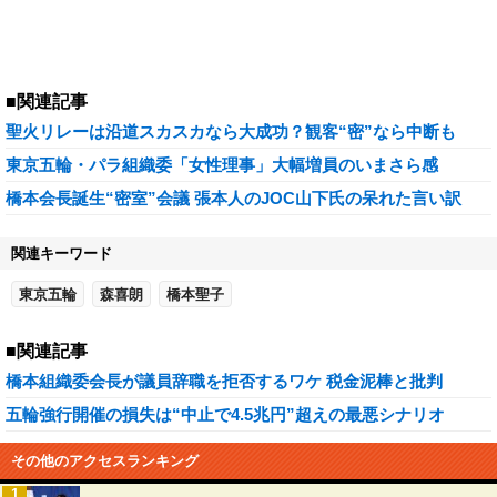
■関連記事
聖火リレーは沿道スカスカなら大成功？観客“密”なら中断も
東京五輪・パラ組織委「女性理事」大幅増員のいまさら感
橋本会長誕生“密室”会議 張本人のJOC山下氏の呆れた言い訳
関連キーワード
東京五輪
森喜朗
橋本聖子
■関連記事
橋本組織委会長が議員辞職を拒否するワケ 税金泥棒と批判
五輪強行開催の損失は“中止で4.5兆円”超えの最悪シナリオ
その他のアクセスランキング
1