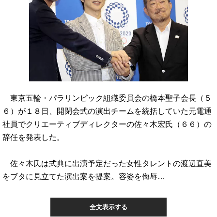
東京五輪・パラリンピック組織委員会の橋本聖子会長（５
６）が１８日、開閉会式の演出チームを統括していた元電通
社員でクリエーティブディレクターの佐々木宏氏（６６）の
辞任を発表した。
佐々木氏は式典に出演予定だった女性タレントの渡辺直美
をブタに見立てた演出案を提案。容姿を侮辱…
全文表示する