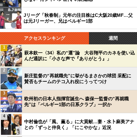
Jリーグ「秋春制」元年の注目株はC大阪20歳MF…父
は元Jリーガー、兄はベルギー1部
アクセスランキング
週間
1
萩本欽一〈34〉私の“運”論 大谷翔平のカネを使い込
んだ通訳に「小さな声で『ありがとう』」
2
新庄監督の“再就職先”に挙がるまさかの球団 采配に
賛否もチームのテコ入れ役にうってつけ
3
欧州初の日本人指揮官誕生へ 森保一監督の“再就職
先”は「ベルギー1部の日系クラブ」一択か
4
中村倫也が「風、薫る」に大貢献…妻・水卜麻美アナ
との「ずっと仲良く」「にこやかな」近況