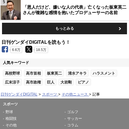
5
「恩人だけど、嫌いな人の代表」亡くなった板東英二
さんが複雑な感情を抱いたプロデューサーの名前
もっとみる
日刊ゲンダイDIGITALを読もう！
6.6万
18.5万
人気キーワード
高校野球
高市首相
板東英二
清水アキラ
ハラスメント
広末涼子
高市政権
巨人
大岩剛
ピアノ
日刊ゲンダイDIGITAL
スポーツ
その他ニュース
記事
スポーツ
野球
ゴルフ
格闘技
サッカー
その他
コラム