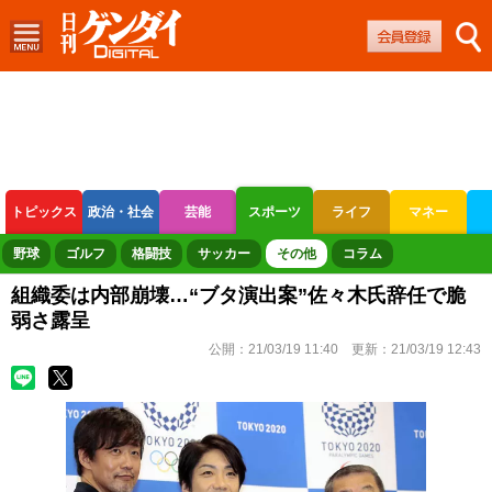
トピックス
政治・社会
芸能
スポーツ
ライフ
マネー
ボートレース
競輪
オートレース
野球
ゴルフ
格闘技
サッカー
その他
コラム
組織委は内部崩壊…“ブタ演出案”佐々木氏辞任で脆
弱さ露呈
公開：
21/03/19 11:40
更新：
21/03/19 12:43