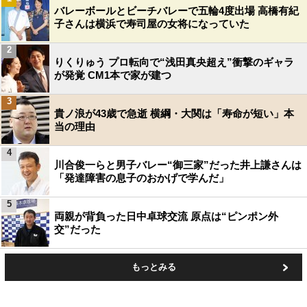
バレーボールとビーチバレーで五輪4度出場 高橋有紀
子さんは横浜で寿司屋の女将になっていた
2
りくりゅう プロ転向で“浅田真央超え”衝撃のギャラ
が発覚 CM1本で家が建つ
3
貴ノ浪が43歳で急逝 横綱・大関は「寿命が短い」本
当の理由
4
川合俊一らと男子バレー“御三家”だった井上謙さんは
「発達障害の息子のおかげで学んだ」
5
両親が背負った日中卓球交流 原点は“ピンポン外
交”だった
もっとみる